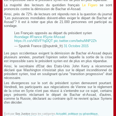
La majorité des lecteurs du quotidien français
Le Figaro
se sont
prononcés contre la démission de Bachar el-Assad.
Ainsi, près de 72% de lecteurs ont répondu non à la question du journal
"Les puissances mondiales doivent-elles exiger le départ de Bachar el-
Assad"? Il est à noter que plus de 21.000 personnes ont participé au
sondage.
Les Français opposés au départ du président syrien
#sondage
#France
#Syrie
#Assad
https://t.co/vN5VFYqDQT
pic.twitter.com/behuNNP2Zh
— Sputnik France (@sputnik_fr)
31 Octobre 2015
Les pays occidentaux exigent la démission de Bachar el-Assad depuis
plusieurs années, pourtant l'opinion selon laquelle la sortie de la crise
est impossible sans le président syrien est de plus en plus répandue.
Ainsi, le secrétaire d'Etat des Etats-Unis John Kerry a récemment
déclaré que Washington n'insistait plus sur le départ inconditionnel du
président syrien, tout en soulignant qu'une "transition progressive" était
nécessaire.
Les divergences sur le sort du président syrien demeurent pourtant.
Vendredi, les participants aux négociations de Vienne sur le règlement
de la crise en Syrie n'ont pas réussi à s'entendre sur ce sujet, certains
pays présents réclamant le départ de Bachar el-Assad, d'autres,
comme la Russie, déclarant au contraire qu'il ne revient qu'aux Syriens
d'en décider.
Écrit par
Sos Justice
dans les catégories
Actualité, politique ou géopolitique,