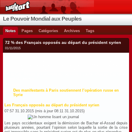
Le Pouvoir Mondial aux Peuples
Notes
Pages
Catégories
Archives
Tags
72 % des Français opposés au départ du président syrien
01/11/2015
Une preuve de plus que le Gouvernement de Hollande n'est pas
représentatif du Peuple français et qu'il est un état terroriste pour
refuser de lutter contre les mercenaires de la CIA/Mossad en Syrie, et
bien au contraire, en continuant à les soutenir en s'alliant à la coalition
US et Cie, illégale et c
riminelle qui persiste à vouloir chasser Bachar Al-
Assad du pouvoir !
Voir aussi :
Des manifestants à Paris soutiennent l’opération russe en
Syrie
Les Français opposés au départ du président syrien
07:57 31.10.2015 (mis à jour 08:11 31.10.2015)
Les pays occidentaux exigent la démission de Bachar el-Assad depuis
plusieurs années, pourtant l’opinion selon laquelle la sortie de la crise
est impossible sans le président syrien est de plus en plus répandue.