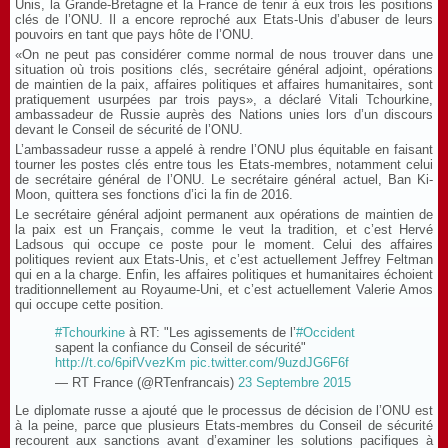
Unis, la Grande-Bretagne et la France de tenir à eux trois les positions
clés de l’ONU. Il a encore reproché aux Etats-Unis d’abuser de leurs
pouvoirs en tant que pays hôte de l’ONU.
«On ne peut pas considérer comme normal de nous trouver dans une
situation où trois positions clés, secrétaire général adjoint, opérations
de maintien de la paix, affaires politiques et affaires humanitaires, sont
pratiquement usurpées par trois pays», a déclaré Vitali Tchourkine,
ambassadeur de Russie auprès des Nations unies lors d’un discours
devant le Conseil de sécurité de l’ONU.
L’ambassadeur russe a appelé à rendre l’ONU plus équitable en faisant
tourner les postes clés entre tous les Etats-membres, notamment celui
de secrétaire général de l’ONU. Le secrétaire général actuel, Ban Ki-
Moon, quittera ses fonctions d’ici la fin de 2016.
Le secrétaire général adjoint permanent aux opérations de maintien de
la paix est un Français, comme le veut la tradition, et c’est Hervé
Ladsous qui occupe ce poste pour le moment. Celui des affaires
politiques revient aux Etats-Unis, et c’est actuellement Jeffrey Feltman
qui en a la charge. Enfin, les affaires politiques et humanitaires échoient
traditionnellement au Royaume-Uni, et c’est actuellement Valerie Amos
qui occupe cette position.
#Tchourkine
à RT: "Les agissements de l’
#Occident
sapent la confiance du Conseil de sécurité"
http://t.co/6pifVvezKm
pic.twitter.com/9uzdJG6F6f
— RT France (@RTenfrancais)
23 Septembre 2015
Le diplomate russe a ajouté que le processus de décision de l’ONU est
à la peine, parce que plusieurs Etats-membres du Conseil de sécurité
recourent aux sanctions avant d’examiner les solutions pacifiques à