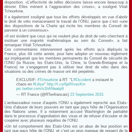
disposition. «L’effectivité de telles décisions laisse encore beaucoup à
désirer. Elles mènent à l’aggravation des crises», a souligné Vitali
Tchourkine.
Il a également souligné que tous les efforts développés en vue d’abolir
le droit de véto menaceraient le travail de l’ONU, parce que c’est «une
des dispositions de la Charte qui incite les membres du Conseil de
parvenir à un consensus».
«Il est évident que ceux qui ne veulent plus du droit de veto cherchent à
instituer une majorité mathématique au sein du Conseil», a fait
remarquer Vitali Tchourkine.
Ces commentaires interviennent après les efforts qu’a déployés la
France, plus tôt cette année, pour faire adopter un nouveau règlement
qui impliquerait que les membres permanents du Conseil de sécurité de
l’ONU (la Russie, les Etats-Unis, la Chine, la Grande-Bretagne et la
France) ne s’engageront pas à utiliser leur droit de véto dans des
situations où des crimes de masse ont été perpétrés.
EXCLUSIF-
#Tchourkine
à RT: "L'
#Occident
a instauré le
chaos en
#Libye
"
http://t.co/6pifVvezKm
pic.twitter.com/s1hANwatp9
— RT France (@RTenfrancais)
23 Septembre 2015
L’ambassadeur russe d’auprès l’ONU a également reproché aux Etats-
Unis d’abuser de leurs pouvoirs en tant que pays hôte de l’Organisation
des Nations unies. Il a notamment accusé Washington de partialité
dans le processus d’approbation des visas et de refuser d’écouter et de
coopérer avec plusieurs requêtes de l’ONU.
«Un tel comportement des Etats-Unis est un abus de leur position en
tant que pays hôte de l’ONU, et c’est un gros manque de respect de la