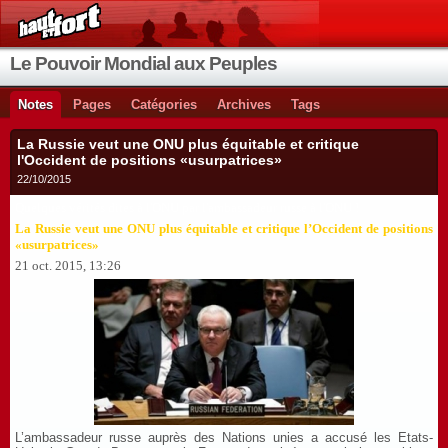
Le Pouvoir Mondial aux Peuples
Notes
Pages
Catégories
Archives
Tags
La Russie veut une ONU plus équitable et critique
l'Occident de positions «usurpatrices»
22/10/2015
Quelques vérités dites à l'ONU par l'amba
ssadeur russe à l'ONU !
La Russie veut une ONU plus équitable et critique l’Occident de positions
«usurpatrices»
21 oct. 2015, 13:26
L’ambassadeur russe auprès des Nations unies a accusé les Etats-