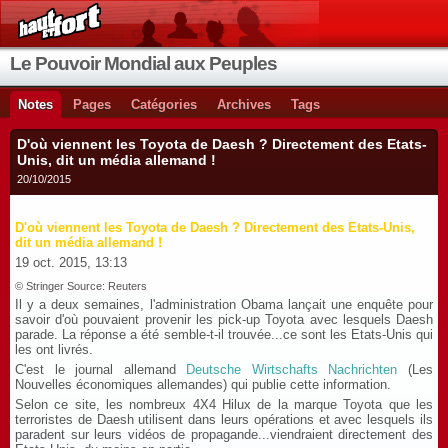
Le Pouvoir Mondial aux Peuples
Notes
Pages
Catégories
Archives
Tags
D'où viennent les Toyota de Daesh ? Directement des Etats-
Unis, dit un média allemand !
20/10/2015
Vous en doutiez ?
D'où viennent les Toyota de Daesh ? Directement des Etats-Unis,
dit un média allemand !
19 oct. 2015, 13:13
© Stringer
Source: Reuters
Il y a deux semaines, l'administration Obama lançait une enquête pour
savoir d'où pouvaient provenir les pick-up Toyota avec lesquels Daesh
parade. La réponse a été semble-t-il trouvée...ce sont les Etats-Unis qui
les ont livrés.
C'est le journal allemand
Deutsche Wirtschafts Nachrichten
(Les
Nouvelles économiques allemandes) qui publie cette information.
Selon ce site, les nombreux 4X4 Hilux de la marque Toyota que les
terroristes de Daesh utilisent dans leurs opérations et avec lesquels ils
paradent sur leurs vidéos de propagande...viendraient directement des