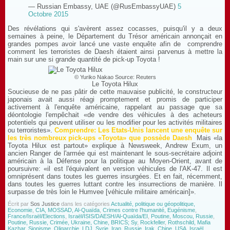
— Russian Embassy, UAE (@RusEmbassyUAE)
5
Octobre 2015
Des révélations qui s'avèrent assez cocasses, puisqu'il y a deux
semaines à peine, le Département du Trésor américain annonçait en
grandes pompes avoir lancé une vaste enquête afin de comprendre
comment les terroristes de Daesh étaient ainsi parvenus à mettre la
main sur une si grande quantité de pick-up Toyota !
© Yuriko Nakao
Source: Reuters
Le Toyota Hilux
Soucieuse de ne pas pâtir de cette mauvaise publicité, le constructeur
japonais avait aussi réagi promptement et promis de participer
activement à l'enquête américaine, rappelant au passage que sa
déontologie l'empêchait «de vendre des véhicules à des acheteurs
potentiels qui peuvent utiliser ou les modifier pour les activités militaires
ou terroristes».
Comprendre: Les Etats-Unis lancent une enquête sur
les très nombreux pick-ups «Toyota» que possède Daesh
Mais «la
Toyota Hilux est partout» explique à Newsweek, Andrew Exum, un
ancien Ranger de l'armée qui est maintenant le sous-secrétaire adjoint
américain à la Défense pour la politique au Moyen-Orient, avant de
poursuivre: «il est l'équivalent en version véhicules de l'AK-47. Il est
omniprésent dans toutes les guerres insurgées. Et en fait, récemment,
dans toutes les guerres luttant contre les insurrections de manière. Il
surpasse de très loin le Humvee [véhicule militaire américain]».
Écrit par
Sos Justice
dans les catégories
Actualité, politique ou géopolitique,
Economie
,
CIA, MOSSAD, Al-Quaïda
,
Crimes contre l'humanité, Eugénisme
,
France/Israël/Elections
,
Israël/ISIS/DAESH/Al-Quaïda/EI
,
Poutine, Moscou, Russie
,
Poutine, Russie, Crimée, Ukraine, Chine, BRICS; Sy
,
Rockfeller
,
Rothschild, Mafia
Kazhar
,
Sionisme, Oligarchie, LDJ
,
Syrie, Iran, Russie, Irak, Chine
,
USA, Israël