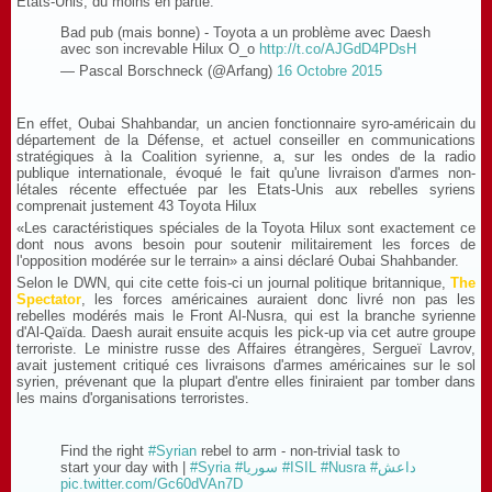
Etats-Unis, du moins en partie.
Bad pub (mais bonne) - Toyota a un problème avec Daesh
avec son increvable Hilux O_o
http://t.co/AJGdD4PDsH
— Pascal Borschneck (@Arfang)
16 Octobre 2015
En effet, Oubai Shahbandar, un ancien fonctionnaire syro-américain du
département de la Défense, et actuel conseiller en communications
stratégiques à la Coalition syrienne, a, sur les ondes de la radio
publique internationale, évoqué le fait qu'une livraison d'armes non-
létales récente effectuée par les Etats-Unis aux rebelles syriens
comprenait justement 43 Toyota Hilux
«Les caractéristiques spéciales de la Toyota Hilux sont exactement ce
dont nous avons besoin pour soutenir militairement les forces de
l'opposition modérée sur le terrain» a ainsi déclaré Oubai Shahbander.
Selon le DWN, qui cite cette fois-ci un journal politique britannique,
The
Spectator
, les forces américaines auraient donc livré non pas les
rebelles modérés mais le Front Al-Nusra, qui est la branche syrienne
d'Al-Qaïda. Daesh aurait ensuite acquis les pick-up via cet autre groupe
terroriste. Le ministre russe des Affaires étrangères, Sergueï Lavrov,
avait justement critiqué ces livraisons d'armes américaines sur le sol
syrien, prévenant que la plupart d'entre elles finiraient par tomber dans
les mains d'organisations terroristes.
Find the right
#Syrian
rebel to arm - non-trivial task to
start your day with |
#Syria
#سوريا
#ISIL
#Nusra
#داعش
pic.twitter.com/Gc60dVAn7D