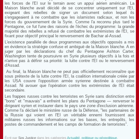
les forces de l'EI sur le terrain avec un appui aérien américain. La
Maison blanche avait décidé de se concentrer uniquement sur l'EI,
exigeant des rebelles de signer un document selon lequel ils
s'engageaient à ne combattre que les islamistes radicaux, et non les
forces du gouvernement de la Syrie. Comme l'a reconnu plus tard le
Pentagone, ce fut l'une des raisons de l'échec du programme: la grande
majorité des rebelles a refusé de combattre les extrémistes de l'EI, se
fixant pour objectif principal le renversement de Bachar al-Assad.
L'existence parallèle de deux programmes aux objectifs opposés a mis
en évidence la stratégie confuse et ambiguë de la Maison blanche. A en
juger par les déclarations du chef du Pentagone Ashton Carter,
Washington tente de poursuivre en Syrie plusieurs objectifs à la fois et
n'arrive pas à définir sa priorité: la lutte contre l'EI ou le renversement
d'Assad.
Au final, la Maison blanche ne peut pas officiellement reconnaître que
sous prétexte de la lutte contre l'EI, la coalition internationale créée par
les USA couvre l'opposition armée syrienne destinée à combattre
Assad. Ni avouer que l'opération contre les extrémistes de l'EI était
secondaire.
Les frappes russes contre les terroristes en Syrie sans distinction entre
"bons" et "mauvais" a enfreint les plans du Pentagone — renverser le
dirigeant syrien et instaurer dans le pays une zone d'exclusion aérienne.
Comme l'a déclaré le ministère russe de la Défense, "les partenaires de
la Russie qui voient en l'EI un véritable ennemi fournissent aux
militaires russes les informations sur les bases, les entrepôts, les
postes de commandement et les camps de formation de terroristes".
Écrit par
Sos Justice
dans les catégories
Actualité, politique ou géopolitique,