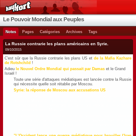
Le Pouvoir Mondial aux Peuples
Notes
Pages
Catégories
Archives
Tags
La Russie contrarie les plans américains en Syrie.
09/10/2015
C'est sûr que la Russie contrarie les plans US et
de la Mafia Kazhare
de Rotshchild
!
Adieu
le Nouvel Ordre Mondial qui passait par Damas
et le Grand
Israël !
Toute une série d'attaques médiatiques est lancée contre la Russie
qui nécessite quelle soit rétablie par Moscou.
Syrie: la réponse de Moscou aux accusations US
D'après la présidente de la chambre haute du parlement russe
Valentina Matvienko, Washington et les autres pays de la coalition
internationale qui combattent en Syrie ont intérêt à un échange
d'informations avec Moscou.
La présidente de la chambre haute du parlement russe Valentina
Matvienko estime que les Etats-Unis ne peuvent rien dire des
actions russes en Syrie, puisqu'elles sont conformes au droit
international.
"L’Occident lance une guerre médiatique pour brouiller l'Iran