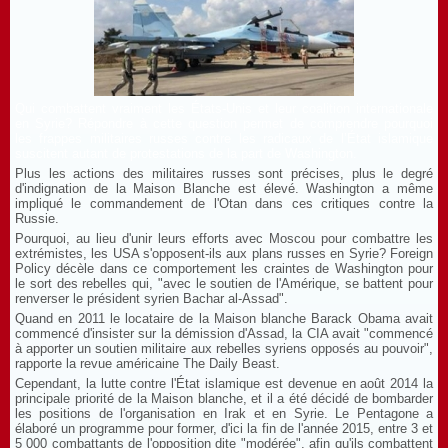
Qui combattent vraiment les États-Unis et leur coalition internationale
en Syrie? Répondre à cette question permet de comprendre pourquoi
les frappes militaires russes contre les radicaux de l’État islamique
suscitent autant de protestations de la part de Washington.
Plus les actions des militaires russes sont précises, plus le degré
d'indignation de la Maison Blanche est élevé. Washington a même
impliqué le commandement de l'Otan dans ces critiques contre la
Russie.
Pourquoi, au lieu d'unir leurs efforts avec Moscou pour combattre les
extrémistes, les USA s'opposent-ils aux plans russes en Syrie? Foreign
Policy décèle dans ce comportement les craintes de Washington pour
le sort des rebelles qui, "avec le soutien de l'Amérique, se battent pour
renverser le président syrien Bachar al-Assad".
Quand en 2011 le locataire de la Maison blanche Barack Obama avait
commencé d'insister sur la démission d'Assad, la CIA avait "commencé
à apporter un soutien militaire aux rebelles syriens opposés au pouvoir",
rapporte la revue américaine The Daily Beast.
Cependant, la lutte contre l'État islamique est devenue en août 2014 la
principale priorité de la Maison blanche, et il a été décidé de bombarder
les positions de l'organisation en Irak et en Syrie. Le Pentagone a
élaboré un programme pour former, d'ici la fin de l'année 2015, entre 3 et
5 000 combattants de l'opposition dite "modérée", afin qu'ils combattent