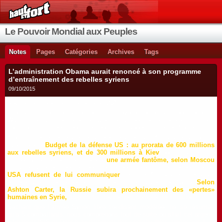
Le Pouvoir Mondial aux Peuples
Notes
Pages
Catégories
Archives
Tags
L’administration Obama aurait renoncé à son programme
d’entraînement des rebelles syriens
09/10/2015
Revirement total de situation aux USA !
Il y a du Poutine là-dessous qui dévoile toute la supercherie de
Washington au monde entier avec les vidéos et les photos qui nous
sont communiquées depuis le début des frappes russes en Syrie !
Alors qu’hier le secrétaire de la défense américain, Ash Carter annonçait
avoir fixé le
Budget de la défense US : au prorata de 600 millions
aux rebelles syriens, et de 300 millions à Kiev
pour financer une
armée syrienne soi-disant libre et
une armée fantôme, selon Moscou
qui a réclamé les coordonnées des responsables de ce groupe que les
USA refusent de lui communiquer
, et que Ash Carte, menaçait
encore la Russie de pertes humaines russes à venir en Syrie,
Selon
Ashton Carter, la Russie subira prochainement des «pertes»
humaines en Syrie
,
aujourd’hui, revirement complet de situation !
Sachant que l’armée Syrien libre soi-disant modérée, ne se résumait
qu’à 5 combattants, nous comprenons tout de suite où allait cet argent,
à financer lSIS et Daesh au détriment des contribuables américains !