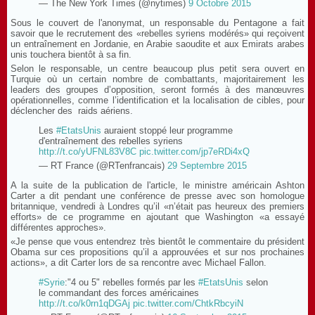
— The New York Times (@nytimes)
9 Octobre 2015
Sous le couvert de l'anonymat, un responsable du Pentagone a fait
savoir que le recrutement des «rebelles syriens modérés» qui reçoivent
un entraînement en Jordanie, en Arabie saoudite et aux Emirats arabes
unis touchera bientôt à sa fin.
Selon le responsable, un centre beaucoup plus petit sera ouvert en
Turquie où un certain nombre de combattants, majoritairement les
leaders des groupes d’opposition, seront formés à des manœuvres
opérationnelles, comme l’identification et la localisation de cibles, pour
déclencher des raids aériens.
Les
#EtatsUnis
auraient stoppé leur programme
d'entraînement des rebelles syriens
http://t.co/yUFNL83V8C
pic.twitter.com/jp7eRDi4xQ
— RT France (@RTenfrancais)
29 Septembre 2015
A la suite de la publication de l'article, le ministre américain Ashton
Carter a dit pendant une conférence de presse avec son homologue
britannique, vendredi à Londres qu’il «n’était pas heureux des premiers
efforts» de ce programme en ajoutant que Washington «a essayé
différentes approches».
«Je pense que vous entendrez très bientôt le commentaire du président
Obama sur ces propositions qu’il a approuvées et sur nos prochaines
actions», a dit Carter lors de sa rencontre avec Michael Fallon.
#Syrie
:"4 ou 5" rebelles formés par les
#EtatsUnis
selon
le commandant des forces américaines
http://t.co/k0rn1qDGAj
pic.twitter.com/ChtkRbcyiN