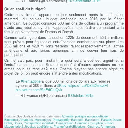
— RT France (@RTenfrancais)
16 Septembre 2015
Qu'en est-il du budget?
Cette nouvelle est apparue un jour seulement après la ratification,
mercredi, du nouveau budget américain pour 2016 par le Sénat
américain. Ce budget consacre 600 millions de dollars à un programme
d’aide aux rebelles syriens «approuvés», c’est-à-dire combattant à la
fois le gouvernement de Damas et Daesh.
Comme cela figure dans la section 1225 du document, 531,5 millions
sont prévus pour équiper et entraîner des combattants sur place. Les
25,8 millions et 42,8 millions restants iraient respectivement à l’armée
américaine et aux forces aériennes afin de couvrir leur frais de
participation.
On ne sait pas, pour l’instant, à quoi sera alloué cet argent et si
l’entraînement cessera. Sera-t-il destiné à d’autres opérations ou aux
armes pour les rebelles? Mais Obama n’ayant pas encore signé ce
projet de loi, on peut encore s’attendre à des modifications.
Le
#Pentagone
alloue 600 millions de dollars aux rebelles
syriens et 300 millions à
#Kiev
https://t.co/DZ4D6neZFI
pic.twitter.com/SpEdCLiQvk
— RT France (@RTenfrancais)
9 Octobre 2015
Écrit par
Sos Justice
dans les catégories
Actualité, politique ou géopolitique,
Economie
,
Arnaques, Mensonges, Propagande
,
Banques, Banksters, Paradis fiscaux,
Dollar, Bours
,
Conspiration mondiale
,
Conspiration, Complot, Corruption
,
Franc-
Maçonnerie & Jésuites Lucifériens
,
France/Israël/Elections
,
Guerres, Armement,