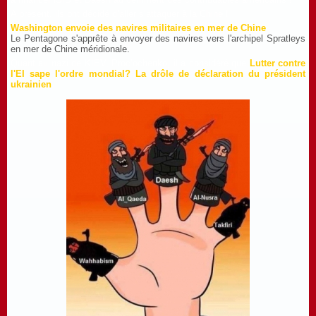
A présent, ils ont décidé d’aller s’attaquer à la Chine !
Washington envoie des navires militaires en mer de Chine
Le Pentagone s'apprête à envoyer des navires vers l'archipel Spratleys
en mer de Chine méridionale.
Quant au nazi de KIEV, Proc’ochenko, il a considéré que
Lutter contre
l'EI sape l'ordre mondial? La drôle de déclaration du président
ukrainien