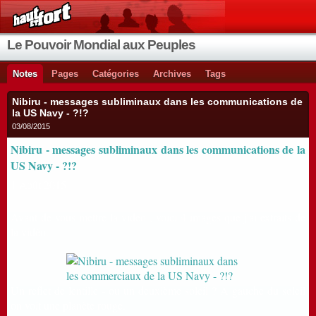
Le Pouvoir Mondial aux Peuples
Notes
Pages
Catégories
Archives
Tags
Nibiru - messages subliminaux dans les communications de
la US Navy - ?!?
03/08/2015
Nibiru - messages subliminaux dans les communications de la
US Navy - ?!?
1 Août 2015
Avant de vous mettre la vidéo ,
voici 4 images que j'ai extraits de
la vidéo.
Un reflet de lentille - ou un deuxième soleil ? A gauche du soleil
on voit une planète rouge.