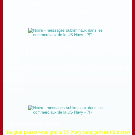
En plein dans un document de la US Navy ...
Si c'est intentionnel, c'est parfait de la part de la US Navy pour
continuer à alimenter les rumeurs.
Sans commentaires ...
cette image laisse supposer que tout ce que
j'ai écrit depuis l'hiver 2011-2012 au sujet de Nibiru / Planète X
est vrai.
Même que la couleur et la taille sont à peu près conformes aux
prévisions.
Incroyable.
Continuons ...
Traduction de ce qui est écrit :
De quoi pensez-vous que la US Navy nous prévient à travers