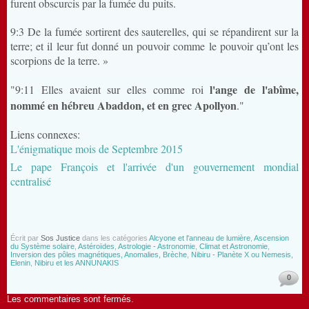
furent obscurcis par la fumée du puits.
9:3 De la fumée sortirent des sauterelles, qui se répandirent sur la
terre; et il leur fut donné un pouvoir comme le pouvoir qu’ont les
scorpions de la terre. »
l'ange de l'abîme,
"9:11 Elles avaient sur elles comme roi
nommé en hébreu Abaddon, et en grec Apollyon
."
Liens connexes:
L'énigmatique mois de Septembre 2015
Le pape François et l'arrivée d'un gouvernement mondial
centralisé
Écrit par
Sos Justice
dans les catégories
Alcyone et l'anneau de lumière
,
Ascension
du Système solaire
,
Astéroïdes
,
Astrologie - Astronomie
,
Climat et Astronomie
,
Inversion des pôles magnétiques, Anomalies, Brèche
,
Nibiru - Planète X ou Nemesis,
Elenin
,
Nibiru et les ANNUNAKIS
0
Les commentaires sont fermés.