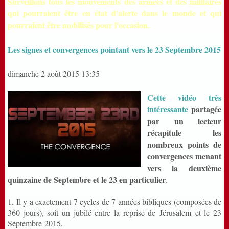
Surveillons tous les mouvements des armées et des militaires
qui pourraient être en état d'alerte dans le monde et qui
pourraient être mobilisés pour l'occasion.
Les signes et convergences pointant vers le 23 Septembre 2015
dimanche 2 août 2015
13:35
Cette vidéo très
intéressante
partagée
par un lecteur
récapitule les
nombreux points de
convergences menant
vers la deuxième
quinzaine de Septembre et le 23 en particulier
.
1. Il y a exactement 7 cycles de 7 années bibliques (composées de
360 jours), soit un jubilé entre la reprise de Jérusalem et le 23
Septembre 2015.