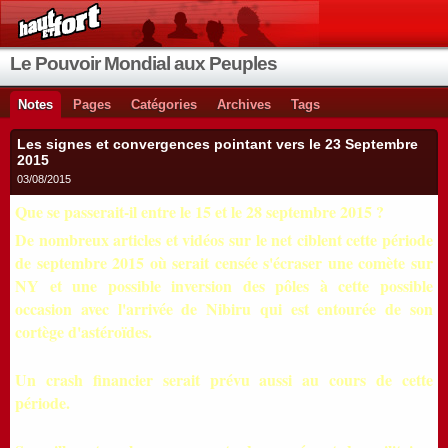
Le Pouvoir Mondial aux Peuples
Notes
Pages
Catégories
Archives
Tags
Les signes et convergences pointant vers le 23 Septembre
2015
03/08/2015
Que se passerait-il entre le 15 et le 28 septembre 2015 ?
De nombreux articles et vidéos sur le net ciblent cette période
de septembre 2015 où serait censée s'écraser une comète sur
NY et une possible inversion des pôles à cette possible
occasion avec l'arrivée de Nibiru qui est entourée de son
cortège d'astéroïdes.
Un crash financier serait prévu aussi au cours de cette
période.