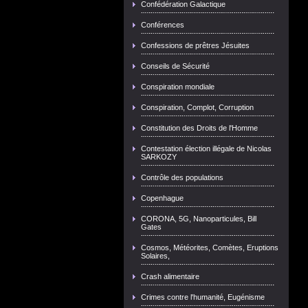
Confédération Galactique
Conférences
Confessions de prêtres Jésuites
Conseils de Sécurité
Conspiration mondiale
Conspiration, Complot, Corruption
Constitution des Droits de l'Homme
Contestation élection illégale de Nicolas
SARKOZY
Contrôle des populations
Copenhague
CORONA, 5G, Nanoparticules, Bill
Gates
Cosmos, Météorites, Comètes, Eruptions
Solaires,
Crash alimentaire
Crimes contre l'humanité, Eugénisme