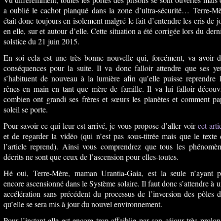
a oublié le cachot planqué dans la zone d’ultra-sécurité… Terre-M
était donc toujours en isolement malgré le fait d’entendre les cris de j
en elle, sur et autour d’elle. Cette situation a été corrigée lors du dern
solstice du 21 juin 2015.
En soi cela est une très bonne nouvelle qui, forcément, va avoir 
conséquences pour la suite. Il va donc falloir attendre que ses y
s’habituent de nouveau à la lumière afin qu’elle puisse reprendre 
rênes en main en tant que mère de famille. Il va lui falloir découv
combien ont grandi ses frères et sœurs les planètes et comment pa
soleil se porte.
Pour savoir ce qui leur est arrivé, je vous propose d’aller voir
cet arti
et de regarder la vidéo (qui n’est pas sous-titrée mais que le texte
l’article reprend). Ainsi vous comprendrez que tous les phénomèn
décrits ne sont que ceux de l’ascension pour elles-toutes.
Hé oui, Terre-Mère, maman Urantia-Gaia, est la seule n’ayant p
encore ascensionné dans le Système solaire. Il faut donc s’attendre à 
accélération sans précédent du processus de l’inversion des pôles 
qu’elle se sera mis à jour du nouvel environnement.
Pour l’instant elle est encore trop affaiblie par son séjour très prolo