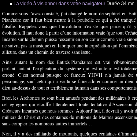
La vidéo à visionner dans votre navigateur
Durée 34 mn
Comme vous l’avez constaté, j’ai changé le nom de sephirot en Enti
Planétaire car il faut bien mettre à la poubelle ce qui a été trafiqué
falsifié. Rappelez-vous que l’involution n’existe que parce qu’il 
évolution. Il faut donc à partir d’une information vraie (que tout Créat
Incarné sur le chemin puisse ressentir en son cœur comme vraie sinon
ne suivra pas la musique) en fabriquer une interprétation qui l’emmèn
ailleurs, dans un chemin de traverse sans issue.
Ainsi autant le nom des Entités-Planétaires est vrai vibratoireme
parlant, autant l’explication du système qui est autour est totalem
erroné. C’est normal puisque ce fameux YHVH n’a jamais été 
personnage, sauf celui qui a voulu se faire adorer comme un dieu,
dieu au-dessus de tout et terriblement humain dans ses comportements
Bref, les Archontes se sont bien amusés pendant des millénaires à cr
cet égrégore qui étouffe littéralement toute tentative d’Ascension 
Créateurs Incarnés que nous sommes. Aujourd’hui, il devrait y avoir 
milliers de Christ et des centaines de millions de Maîtres ascensionn
sans compter les nombreux autres immortels…
Non, il y a des milliards de mourants, quelques centaines d’immort