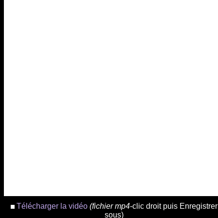
Télécharger la vidéo
(fichier mp4
-clic droit puis Enregistrer
sous)