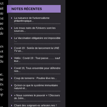
ct
it
NOTES RÉCENTES
ste
est
La nuisance de l'universalisme
philanthropique...
que
és
Les trous noirs de l'Univers sont les
sources...
 de
La Vaccination obligatoire est impossible
:...
les
Covid-19 : Soirée de lancement la UNE
hot
TV en...
me
Vidéo : Covid-19 : Tout passe……. sauf
 du
leur...
Covid 19, Tous ensemble pour défendre
nos...
ne,
me
Coup de tonnerre : Poutine lève les...
rès
Qu'est-ce que le système immunitaire
re-
naturel et...
rop
« Nous sommes le pouvoir » ! Discours
de John...
Chant des soignant-es arlesien.nes !
 on