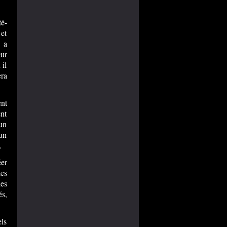
té-
 et
y a
eur
 il
era
nt
ent
un
 un
.
éer
des
des
és,
els