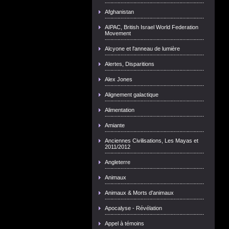
Afghanistan
AIPAC, British Israel World Federation
Movement
Alcyone et l'anneau de lumière
Alertes, Disparitions
Alex Jones
Alignement galactique
Alimentation
Amiante
Anciennes Civilisations, Les Mayas et
2011/2012
Angleterre
Animaux
Animaux & Morts d'animaux
Apocalyse - Révélation
Appel à témoins