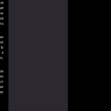
oit
art
ion
ent
 va
que
uer
 le
t à
ix,
 un
ors
eci
que
que