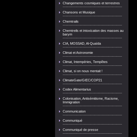
Changements cosmiques et terrestres
Chansons et Musique
Chemtrails
Chemtreils et intoxication des masses au
barym
CIA, MOSSAD, Al-Quaïda
Climat et Astronomie
Climat, Intempéries, Tempêtes
Climat, si on nous mentait !
ClimateGate/GIEC/COP21
Codex Alimentarius
Colonisation, Antisémitisme, Racisme,
Immigration
Communication
Communiqué
Communiqué de presse