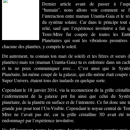
Dernier article avant de passer à l’aspe
“humain”, nous allons voir comment se fa
l’interaction entre maman Urantia-Gaia et le re
du système solaire. Car dans le principe tout 
relié, sauf que l’expérience involutive a fait 
Terre-Mère fut coupée de toutes les Entit
Planétaires qui sont les vibrations premières
chacune des planètes, y compris le soleil.
Dit autrement, tu connais ton mari (le soleil) et tes frères et sœurs (
planètes) mais toi (maman Urantia-Gaia) tu es enfermée dans un cac
et tu ne peux communiquer avec… C’est ainsi que le Systè
Planétaire, lui-même coupé de la galaxie, qui elle-même était coupée
Super Univers, étaient tous des taulards en quelque sorte.
Cependant le 18 janvier 2014, via la reconnexion de la grille cristalli
l’enfermement de la galaxie prit fin ainsi que celui du Systè
planétaire, de la planète en surface et de l’intraterre. Ce fut donc une t
grande joie pour tout l’Un-Visible. Cependant le noyau central de Ter
Mère ne l’avait pas été, car la grille cristalline 3D avait été t
endommagé par l’expérience involutive.
Vu différemment, toutes les portes des prisons se sont ouvertes mais