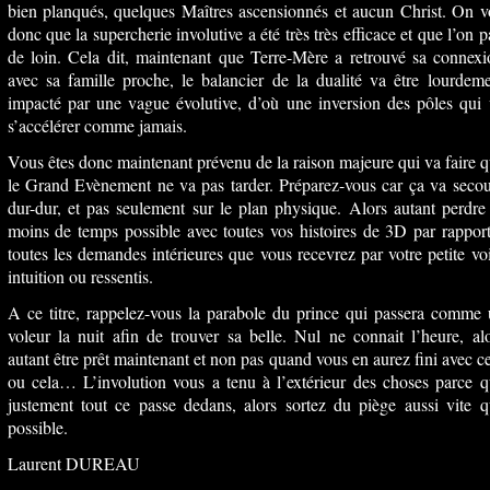
bien planqués, quelques Maîtres ascensionnés et aucun Christ. On v
donc que la supercherie involutive a été très très efficace et que l’on p
de loin. Cela dit, maintenant que Terre-Mère a retrouvé sa connex
avec sa famille proche, le balancier de la dualité va être lourdem
impacté par une vague évolutive, d’où une inversion des pôles qui
s’accélérer comme jamais.
Vous êtes donc maintenant prévenu de la raison majeure qui va faire 
le Grand Evènement ne va pas tarder. Préparez-vous car ça va seco
dur-dur, et pas seulement sur le plan physique. Alors autant perdre
moins de temps possible avec toutes vos histoires de 3D par rappor
toutes les demandes intérieures que vous recevrez par votre petite vo
intuition ou ressentis.
A ce titre, rappelez-vous la parabole du prince qui passera comme
voleur la nuit afin de trouver sa belle. Nul ne connait l’heure, al
autant être prêt maintenant et non pas quand vous en aurez fini avec c
ou cela… L’involution vous a tenu à l’extérieur des choses parce 
justement tout ce passe dedans, alors sortez du piège aussi vite 
possible.
Laurent DUREAU