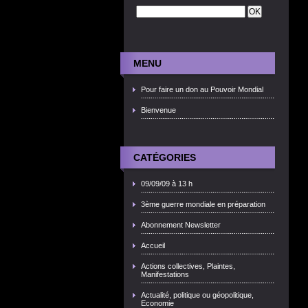
MENU
Pour faire un don au Pouvoir Mondial
Bienvenue
CATÉGORIES
09/09/09 à 13 h
3ème guerre mondiale en préparation
Abonnement Newsletter
Accueil
Actions collectives, Plaintes,
Manifestations
Actualité, politique ou géopolitique,
Economie