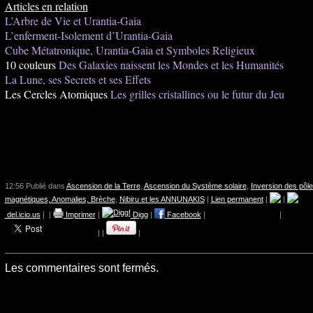
Articles en relation
L’Arbre de Vie et Urantia-Gaia
L’enferment-Isolement d’Urantia-Gaia
Cube Métatronique, Urantia-Gaia et Symboles Religieux
10 couleurs
Des Galaxies naissent les Mondes et les Humanités
La Lune, ses Secrets et ses Effets
Les Cercles Atomiques
Les grilles cristallines ou le futur du Jeu
12:56 Publié dans
Ascension de la Terre
,
Ascension du Système solaire
,
Inversion des pôl
magnétiques, Anomalies, Brèche
,
Nibiru et les ANNUNAKIS
|
Lien permanent
|
|
del.icio.us
|
|
Imprimer
|
Digg
|
Facebook
|
|
|
|
|
Les commentaires sont fermés.