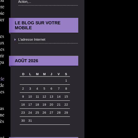
Action,...
ère
oie
ier
LE BLOG SUR VOTRE
MOBILE
des
L'adresse Internet
eux
les
rir
AOÛT 2026
pa
D
L
M
M
J
V
S
cle
1
 de
2
3
4
5
6
7
8
es
9
10
11
12
13
14
15
16
17
18
19
20
21
22
as
23
24
25
26
27
28
29
une
dès
30
31
ngé