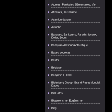
Atomes, Particules élémentaires, Vie
Attentats, Terrorisme
Attention danger
Autriche
Banques, Banksters, Paradis fiscaux,
Dollar, Bours
Banquise/Arctique/Antarctique
Bases secrètes
Baxter
Belgique
Benjamin Fulford
Bildenberg Group, Grand Reset Mondial,
Davos
Bill Gates
Bioterrorisme, Eugénisme
Blog