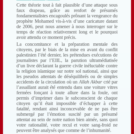
Cette théorie tout à fait plausible d’une attaque sous
faux drapeau, grâce au renfort de présumés
fondamentalistes encagoulés prônant la vengeance du
prophète Mohamed vis-à-vis d’une caricature datant
de 2006, peut nous amener à nous interroger sur le
temps de réaction relativement long et le pourquoi
avoir attendu ce moment précis.
La concomitance et la préparation mentale des
citoyens, par le biais de la mise en avant du conflit
palestinien l’été dernier, les prétendues exécutions de
journalistes par l’EIIL, la parution ultramédiatisée
d’un livre déclarant la guerre civile inéluctable contre
la religion islamique sur notre sol national, ainsi que
les pseudos attentats de déséquilibrés ou de simples
accidents de la circulation où un
Allah Akbar
crié par
l’assaillant aurait été entendu dans une voiture vitres
fermées fonçant à toute allure dans la foule, ont
permis d’imprimer dans le subconscient de chaque
citoyen qu’il était impossible d’échapper à cette
fatalité, rendant ainsi inconcevable de ne pas être
submergé par l’émotion suscité par un présumé
attentat au sein de notre nation bien aimée, sans quoi
votre rationalité, votre recul et votre sang-froid ne
peuvent être analysés que comme de l’inhumanité.