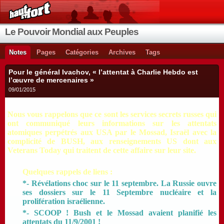
Le Pouvoir Mondial aux Peuples
Notes
Pages
Catégories
Archives
Tags
Pour le général Ivachov, « l’attentat à Charlie Hebdo est
l’œuvre de mercenaires »
09/01/2015
Nous vous rappelons que ce sont les services secrets russes qui
ont communiqué leurs informations sur les attentats
atomiques perpétrés aux USA par le Mossad, Israël avec la
complicité de BUSH, aux renseignements US dont aux
Veterans Today qui traitent de cette affaire sur leur site.
Quelques rappels de liens :
*- Révélations choc sur le 11 septembre. La Russie ouvre
ses dossiers sur le 11 Septembre nucléaire et la
prolifération israélienne.
*- SCOOP ! Bush et le Mossad avaient planifié les
attentats du 11/9/2001 !