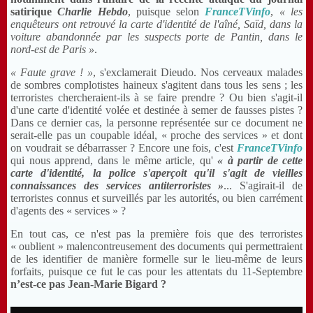
satirique
Charlie Hebdo
, puisque selon
FranceTVinfo
,
« les
enquêteurs ont retrouvé la carte d'identité de l'aîné, Saïd, dans la
voiture abandonnée par les suspects porte de Pantin, dans le
nord-est de Paris »
.
« Faute grave ! »
, s'exclamerait Dieudo. Nos cerveaux malades
de sombres complotistes haineux s'agitent dans tous les sens ; les
terroristes chercheraient-ils à se faire prendre ? Ou bien s'agit-il
d'une carte d'identité volée et destinée à semer de fausses pistes ?
Dans ce dernier cas, la personne représentée sur ce document ne
serait-elle pas un coupable idéal, « proche des services » et dont
on voudrait se débarrasser ? Encore une fois, c'est
FranceTVinfo
qui nous apprend, dans le même article, qu'
« à partir de cette
carte d'identité, la police s'aperçoit qu'il s'agit de vieilles
connaissances des services antiterroristes »
... S'agirait-il de
terroristes connus et surveillés par les autorités, ou bien carrément
d'agents des « services » ?
En tout cas, ce n'est pas la première fois que des terroristes
« oublient » malencontreusement des documents qui permettraient
de les identifier de manière formelle sur le lieu-même de leurs
forfaits, puisque ce fut le cas pour les attentats du 11-Septembre
n’est-ce pas Jean-Marie Bigard ?