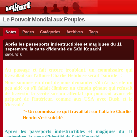
Le Pouvoir Mondial aux Peuples
Notes
Pages
Catégories
Archives
Tags
Après les passeports indestructibles et magiques du 11
septembre, la carte d'identité de Saïd Kouachi
09/01/2015
Au passage et fait encore troublant, un commissaire qui
travaillait sur l'affaire Charlie Hebdo se serait "suicidé" !
Nous sommes en droit de nous demander s'il n'a pas été un
peu aidé ou s'il fallait éliminer un témoin gênant qui refusait
de travestir la vérité sur un attentat qui pourrait avoir été
préparé de l'intérieur, comme aux USA avec Bush et le
Mossad ?
*- Un commissaire qui travaillait sur l'affaire Charlie
Hebdo s'est suicidé
Après les passeports indestructibles et magiques du 11
septembre, la carte d'identité de Saïd Kouachi