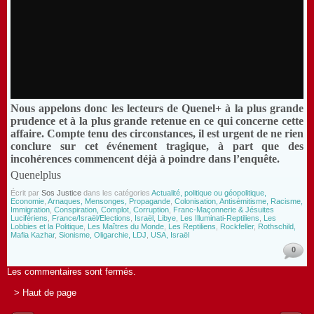
Nous appelons donc les lecteurs de Quenel+ à la plus grande
prudence et à la plus grande retenue en ce qui concerne cette
affaire. Compte tenu des circonstances, il est urgent de ne rien
conclure sur cet événement tragique, à part que des
incohérences commencent déjà à poindre dans l’enquête.
Quenelplus
Écrit par
Sos Justice
dans les catégories
Actualité, politique ou géopolitique,
Economie
,
Arnaques, Mensonges, Propagande
,
Colonisation, Antisémitisme, Racisme,
Immigration
,
Conspiration, Complot, Corruption
,
Franc-Maçonnerie & Jésuites
Lucifériens
,
France/Israël/Elections
,
Israël, Libye
,
Les Illuminati-Reptiliens
,
Les
Lobbies et la Politique
,
Les Maîtres du Monde
,
Les Reptiliens
,
Rockfeller
,
Rothschild,
Mafia Kazhar
,
Sionisme, Oligarchie, LDJ
,
USA, Israël
0
Les commentaires sont fermés.
> Haut de page