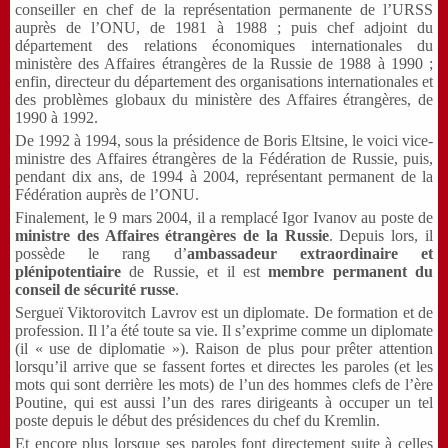
conseiller en chef de la représentation permanente de l’URSS
auprès de l’ONU, de 1981 à 1988 ; puis chef adjoint du
département des relations économiques internationales du
ministère des Affaires étrangères de la Russie de 1988 à 1990 ;
enfin, directeur du département des organisations internationales et
des problèmes globaux du ministère des Affaires étrangères, de
1990 à 1992.
De 1992 à 1994, sous la présidence de Boris Eltsine, le voici vice-
ministre des Affaires étrangères de la
Fédération de Russie
, puis,
pendant dix ans, de 1994 à 2004, représentant permanent de la
Fédération auprès de l’ONU.
Finalement, le 9 mars 2004, il a remplacé Igor Ivanov au poste de
ministre des Affaires étrangères de la Russie
. Depuis lors, il
possède le rang d’
ambassadeur extraordinaire et
plénipotentiaire
de Russie, et il est
membre permanent du
conseil de sécurité russe
.
Sergueï Viktorovitch Lavrov est un diplomate. De formation et de
profession. Il l’a été toute sa vie. Il s’exprime comme un diplomate
(il « use de diplomatie »). Raison de plus pour prêter attention
lorsqu’il arrive que se fassent fortes et directes les paroles (et les
mots qui sont derrière les mots) de l’un des hommes clefs de l’ère
Poutine, qui est aussi l’un des rares dirigeants à occuper un tel
poste depuis le début des présidences du chef du Kremlin.
Et encore plus lorsque ses paroles font directement suite à celles