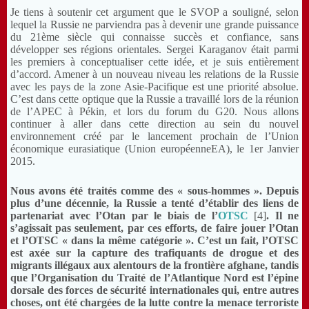
Je tiens à soutenir cet argument que le SVOP a souligné, selon
lequel la Russie ne parviendra pas à devenir une grande puissance
du 21ème siècle qui connaisse succès et confiance, sans
développer ses régions orientales. Sergei Karaganov était parmi
les premiers à conceptualiser cette idée, et je suis entièrement
d’accord. Amener à un nouveau niveau les relations de la Russie
avec les pays de la zone Asie-Pacifique est une priorité absolue.
C’est dans cette optique que la Russie a travaillé lors de la réunion
de l’APEC à Pékin, et lors du forum du G20. Nous allons
continuer à aller dans cette direction au sein du nouvel
environnement créé par le lancement prochain de l’Union
économique eurasiatique (Union européenneEA), le 1er Janvier
2015.
Nous avons été
traités comme des « sous-hommes ». Depuis
plus d’une décennie, la Russie a tenté d’établir des liens de
partenariat avec l’Otan par le biais de l’
OTSC
[4]
. Il ne
s’agissait pas seulement, par ces efforts, de faire jouer l’Otan
et l’OTSC « dans la même catégorie ». C’est un fait, l’OTSC
est axée sur la capture des trafiquants de drogue et des
migrants illégaux aux alentours de la frontière afghane, tandis
que l’Organisation du Traité de l’Atlantique Nord est l’épine
dorsale des forces de sécurité internationales qui, entre autres
choses, ont été chargées de la lutte contre la menace terroriste