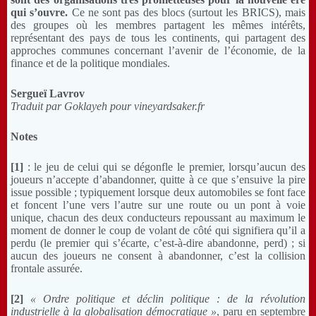
qui s’ouvre.
Ce ne sont pas des blocs (surtout les BRICS), mais
des groupes où les membres partagent les mêmes intérêts,
représentant des pays de tous les continents, qui partagent des
approches communes concernant l’avenir de l’économie, de la
finance et de la politique mondiales.
Sergueï Lavrov
Traduit par Goklayeh pour vineyardsaker.fr
Notes
[1]
: le jeu de celui qui se dégonfle le premier, lorsqu’aucun des
joueurs n’accepte d’abandonner, quitte à ce que s’ensuive la pire
issue possible ; typiquement lorsque deux automobiles se font face
et foncent l’une vers l’autre sur une route ou un pont à voie
unique, chacun des deux conducteurs repoussant au maximum le
moment de donner le coup de volant de côté qui signifiera qu’il a
perdu (le premier qui s’écarte, c’est-à-dire abandonne, perd) ; si
aucun des joueurs ne consent à abandonner, c’est la collision
frontale assurée.
[2]
« Ordre politique et
déclin politique : de la révolution
industrielle à la globalisation démocratique »
, paru en septembre