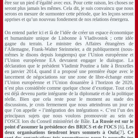
être sur un pied d’égalité avec eux. Pour cette raison, les choses ne
seront plus jamais les mêmes. Cela dit, je suis convaincu que nous
serons en mesure de surmonter cette période, que les leçons seront
apprises et qu’un nouveau fondement de nos relations émergera.
On entend parler ici et là de l’idée de créer un espace économique
et humanitaire unique de Lisbonne à Vladivostok ; cette idée
gagne du terrain. Le ministre des Affaires étrangères de
l’Allemagne, Frank-Walter Steinmeier, a dit publiquement (nous-
mêmes le disons depuis longtemps) que l’Union européenne et
l’Union européenne EA devraient engager le dialogue. La
déclaration que le président Vladimir Poutine a faite à Bruxelles
en janvier 2014, quand il a proposé une première étape avec le
lancement de négociations sur une zone de libre-échange entre
l’Union européenne et l’Union douanière à l’horizon de 2020,
n’est plus considérée comme quelque chose d’exotique. Tout cela
est déjà devenu partie intégrante de la diplomatie et de la politique
réelle. Bien que cela reste pour le moment au stade des
discussions, je crois fermement que nous atteindrons un jour ce
que l’on appelle « l’intégration des intégrations ». C’est l’un des
principaux sujets que nous voulons promouvoir au sein de
l’OSCE lors du Conseil ministériel de Bâle.
La Russie est
sur le
point d’assumer la présidence des BRICS et de l’OCS
[6]
. Les
deux organisations tiendront leurs sommets à Oufa
[7]
. Ce
sont des organisations très prometteuses pour la nouvelle ère