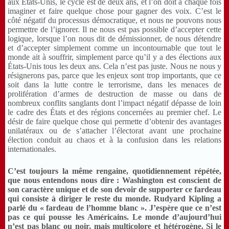
aux États-Unis, le cycle est de deux ans, et l’on doit à chaque fois
imaginer et faire quelque chose pour gagner des voix. C’est le
côté négatif du processus démocratique, et nous ne pouvons nous
permettre de l’ignorer. Il ne nous est pas possible d’accepter cette
logique, lorsque l’on nous dit de démissionner, de nous détendre
et d’accepter simplement comme un incontournable que tout le
monde ait à souffrir, simplement parce qu’il y a des élections aux
États-Unis tous les deux ans. Cela n’est pas juste. Nous ne nous y
résignerons pas, parce que les enjeux sont trop importants, que ce
soit dans la lutte contre le terrorisme, dans les menaces de
prolifération d’armes de destruction de masse ou dans de
nombreux conflits sanglants dont l’impact négatif dépasse de loin
le cadre des États et des régions concernées au premier chef. Le
désir de faire quelque chose qui permette d’obtenir des avantages
unilatéraux ou de s’attacher l’électorat avant une prochaine
élection conduit au chaos et à la confusion dans les relations
internationales.
C’est toujours la même rengaine, quotidiennement répétée,
que nous entendons nous dire : Washington
est conscient de
son caractère unique et de son devoir de supporter ce fardeau
qui consiste à diriger le reste du monde. Rudyard Kipling a
parlé du « fardeau de l’homme blanc ». J’espère que ce n’est
pas ce qui pousse les Américains. Le monde d’aujourd’hui
n’est pas blanc ou noir, mais multicolore et hétérogène. Si le