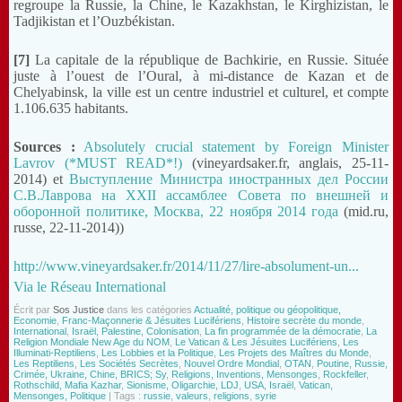
regroupe la Russie, la Chine, le Kazakhstan, le Kirghizistan, le
Tadjikistan et l’Ouzbékistan.
[7]
La capitale de la république de Bachkirie, en Russie. Située
juste à l’ouest de l’Oural, à mi-distance de Kazan et de
Chelyabinsk, la ville est un centre industriel et culturel, et compte
1.106.635 habitants.
Sources :
Absolutely crucial statement by Foreign Minister
Lavrov (*MUST READ*!)
(vineyardsaker.fr, anglais, 25-11-
2014) et
Выступление Министра иностранных дел России
С.В.Лаврова на XXII ассамблее Совета по внешней и
оборонной политике, Москва, 22 ноября 2014 года
(mid.ru,
russe, 22-11-2014))
http://www.vineyardsaker.fr/2014/11/27/lire-absolument-un...
Via le
Réseau International
Écrit par
Sos Justice
dans les catégories
Actualité, politique ou géopolitique,
Economie
,
Franc-Maçonnerie & Jésuites Lucifériens
,
Histoire secrète du monde
,
International
,
Israël, Palestine, Colonisation
,
La fin programmée de la démocratie
,
La
Religion Mondiale New Age du NOM
,
Le Vatican & Les Jésuites Lucifériens
,
Les
Illuminati-Reptiliens
,
Les Lobbies et la Politique
,
Les Projets des Maîtres du Monde
,
Les Reptiliens
,
Les Sociétés Secrètes
,
Nouvel Ordre Mondial
,
OTAN
,
Poutine, Russie,
Crimée, Ukraine, Chine, BRICS; Sy
,
Religions, Inventions, Mensonges
,
Rockfeller
,
Rothschild, Mafia Kazhar
,
Sionisme, Oligarchie, LDJ
,
USA, Israël
,
Vatican,
Mensonges, Politique
| Tags :
russie
,
valeurs
,
religions
,
syrie