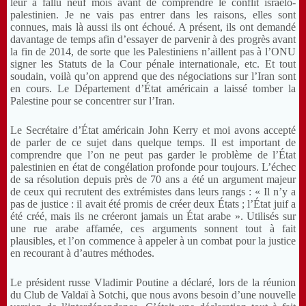
leur a fallu neuf mois avant de comprendre le conflit israélo-
palestinien. Je ne vais pas entrer dans les raisons, elles sont
connues, mais là aussi ils ont échoué. A présent, ils ont demandé
davantage de temps afin d’essayer de parvenir à des progrès avant
la fin de 2014, de sorte que les Palestiniens n’aillent pas à l’ONU
signer les Statuts de la Cour pénale internationale, etc. Et tout
soudain, voilà qu’on apprend que des négociations sur l’Iran sont
en cours. Le Département d’État américain a laissé tomber la
Palestine pour se concentrer sur l’Iran.
Le Secrétaire d’État américain John Kerry et moi avons accepté
de parler de ce sujet dans quelque temps. Il est important de
comprendre que l’on ne peut pas garder le problème de l’État
palestinien en état de congélation profonde pour toujours. L’échec
de sa résolution depuis près de 70 ans a été un argument majeur
de ceux qui recrutent des extrémistes dans leurs rangs : « Il n’y a
pas de
justi
ce
: il avait été promis de créer deux États ; l’État juif a
été créé, mais ils ne créeront jamais un État arabe ». Utilisés sur
une rue arabe affamée, ces arguments sonnent tout à fait
plausibles, et l’on commence à appeler à un combat pour la
justice
en recourant à d’autres méthodes.
Le président russe Vladimir Poutine a déclaré, lors de la réunion
du Club de Valdaï à Sotchi, que nous avons besoin d’une nouvelle