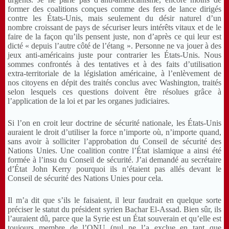
former des coalitions conçues comme des fers de lance dirigés
contre les États-Unis, mais seulement du désir naturel d’un
nombre croissant de pays de sécuriser leurs intérêts vitaux et de le
faire de la façon qu’ils pensent juste, non d’après ce qui leur est
dicté « depuis l’autre côté de l’étang ». Personne ne va jouer à des
jeux anti-américains juste pour contrarier les États-Unis. Nous
sommes confrontés à des tentatives et à des faits d’utilisation
extra-territoriale de la législation américaine, à l’enlèvement de
nos citoyens en dépit des traités conclus avec Washington, traités
selon lesquels ces questions doivent être résolues grâce à
l’application de la loi et par les organes judiciaires.
Si l’on en croit leur doctrine de sécurité nationale, les États-Unis
auraient le droit d’utiliser la force n’importe où, n’importe quand,
sans avoir à solliciter l’approbation du Conseil de sécurité des
Nations Unies. Une coalition contre l’État islamique a ainsi été
formée à l’insu du Conseil de sécurité. J’ai demandé au secrétaire
d’État John Kerry pourquoi ils n’étaient pas allés devant le
Conseil de sécurité des Nations Unies pour cela.
Il m’a dit que s’ils le faisaient, il leur faudrait en quelque sorte
préciser le statut du président syrien Bachar El-Assad. Bien sûr, ils
l’auraient dû, parce que la
Syrie
est un État souverain et qu’elle est
toujours membre de l’ONU (nul ne l’a exclue en tant que