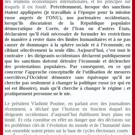
des relations économiques internationales, et les principes sur
lesquels il est fondé.
Précédemment, lorsque des sanctions
étaient appliquées (je travaillais à l’époque pour la mission
russe auprès de l’ONU), nos partenaires occidentaux,
lorsqu’ils discutaient de la République populaire
démocratique de Corée, de l’Iran ou d’autres États,
déclaraient qu’il était nécessaire de formuler les restrictions
de manière à rester dans des limites humanitaires et à ne pas
causer de dommages à la sphère sociale et à l’économie, en
ciblant sélectivement la seule élite. Aujourd’hui, c’est tout le
contraire : les dirigeants occidentaux déclarent publiquement
que les sanctions doivent détruire l’économie et déclencher
des protestations populaires. Par conséquent, en ce qui
concerne l’approche conceptuelle de l’utilisation de mesures
coercitives,
l’Occident
démontre sans équivoque qu’il ne
cherche pas seulement à changer la politique russe (ce qui en
soi est illusoire), mais qu’il cherche à changer le régime
;
et
pratiquement personne ne le nie.
Le président Vladimir Poutine, en parlant avec des
journalistes
récemment, a déclaré que l’horizon en fonction duquel les
dirigeants occidentaux d’aujourd’hui établissent leurs plans est
limité. Et cela constitue en effet un danger que des décisions sur
les problèmes clés de l’évolution du monde et de l’humanité dans
son ensemble soient prises sur la base de cycles électoraux courts :