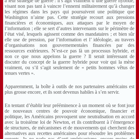
à leur stratégie de guerre : il s’agit vraiment d’une guerre hybride,
visant non pas tant à vaincre l’ennemi militairement qu’à changer
les régimes dans les pays qui poursuivent une politique que
Washington n’aime pas. Cette stratégie recourt aux pressions
financières et économiques, aux attaques par le moyen de
l’information ; elle se sert d’autres intervenants sur le périmètre de
l’état visé, lesquels agissent comme des mandataires ; et bien sûr
elle use de pression, par l’information et l’ idéologie, au travers
d’organisations non gouvernementales financées par des
ressources extérieures. N’est-ce pas là un processus hybride, et
non ce que nous appelons la guerre ? Il serait intéressant de
discuter du concept de la guerre hybride pour voir qui la mène
vraiment, ou s’il s’agit seulement de « petits hommes vêtus de
tenues vertes ».
Apparemment, la boîte à outils de nos partenaires américains est
plus grosse encore, et ils sont devenus habiles à s’en servir.
En tentant d’établir leur prééminence à un moment où se font jour
de nouveaux centres de pouvoir économique, financier et
politique, les Américains provoquent une neutralisation en accord
avec la troisième loi de Newton, et ils contribuent à l’émergence
de structures, de mécanismes et de mouvements qui cherchent des
alternatives aux recettes américaines pour résoudre les problèmes
urgents. Je ne parle pas d’anti-américanisme, encore moins de