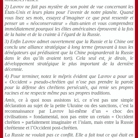
2) Lavrov ne fait pas mystère de son point de vue concernant les
États-Unis et leurs plans pour l’avenir de notre planète. Quand
vous lisez ses mots, essayez d’imaginer ce que peut ressentir et
penser un « néoconservateur » états-unien et vous comprendrez
immédiatement pourquoi les élites américaines éprouvent à la fois
de la haine et de la crainte à l’égard de la Russie.
3) Enfin Lavrov admet ouvertement que la Russie et la Chine ont
conclu une alliance stratégique à long terme (prouvant à tous les
dénégateurs qui prédisaient que la Chine poignarderait la Russie
dans le dos qu’ils avaient tort). Cela seul est, je dirais, le
développement stratégique le plus important de la dernière
décennie.
4) Pour terminer, notez le mépris évident que Lavrov a pour un
« Occident » pseudo-chrétien qui n’ose pas prendre la parole
pour la défense des chrétiens persécutés, qui renie ses propres
racines et ne respecte même pas ses propres traditions.
Amis,
ce à quoi nous assistons ici, ce n’est pas une simple
déclaration au sujet de la petite Ukraine ou des sanctions, c’est la
reconnaissance par Lavrov lui-même d’un « choc des
civilisations » fondamental, non pas entre un certain « Occident
chrétien » parfaitement imaginaire et l’islam, mais entre la Russie
chrétienne et l’Occident post-chrétien
.
La Russie ne voulait pas ce conflit. Elle a fait tout ce qui était en