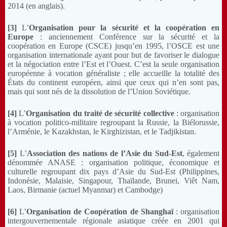
2014 (en anglais).
[3]
L’
Organisation pour la sécurité et la coopération en
Europe
: anciennement Conférence sur la sécurité et la
coopération en Europe (CSCE) jusqu’en 1995, l’OSCE est une
organisation internationale ayant pour but de favoriser le dialogue
et la négociation entre l’Est et l’Ouest. C’est la seule organisation
européenne à vocation généraliste ; elle accueille la totalité des
États du continent européen, ainsi que ceux qui n’en sont pas,
mais qui sont nés de la dissolution de l’Union Soviétique.
[4]
L’
Organisation du traité de sécurité collective
: organisation
à vocation politico-
militaire
regroupant la Russie, la Biélorussie,
l’Arménie, le Kazakhstan, le Kirghizistan, et le Tadjikistan.
[5]
L’
Association des nations de l’Asie du Sud-Est
, également
dénommée ANASE : organisation politique, économique et
culturelle regroupant dix pays d’Asie du Sud-Est (Philippines,
Indonésie, Malaisie, Singapour, Thaïlande, Brunei, Viêt Nam,
Laos, Birmanie (actuel Myanmar) et Cambodge)
[6]
L’
Organisation de Coopération de Shanghaï
: organisation
intergouvernementale régionale asiatique créée en 2001 qui