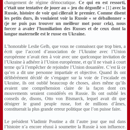
changement de régime démocratique.
Ce qui en est ressorti,
c’était
une tentative de jouer au « jeu du dégonflé »
[1]
avec la
Russie, histoire de voir qui cillerait le premier. Comme disent
les petits durs, ils voulaient voir la Russie « se déballonner »
(je ne puis pas trouver un meilleur mot pour cela), nous
forcer à avaler l’humiliation des Russes et de ceux dont la
langue maternelle est le russe en Ukraine.
L’honorable Leslie Gelb, que vous ne connaissez que trop bien, a
écrit que l’accord d’association de l’Ukraine avec l’Union
européenne n’avait rien à voir avec une quelconque invitation de
l’Ukraine à adhérer à l’Union européenne, et qu’il ne visait à court
terme qu’à l’empêcher de rejoindre l’Union douanière. C’est là ce
qu’en a dit une personne impartiale et objective. Quand ils ont
délibérément décidé de s’engager sur la voie de l’escalade en
Ukraine, ils ont oublié beaucoup de choses, alors même qu’ils
avaient une compréhension claire de la façon dont ces
mouvements seraient considérés en Russie. Ils ont oublié les
conseils de, disons, Otto von Bismarck, lequel avait dit que
dénigrer le grand peuple russe, fort de millions d’âmes,
constituerait la plus grande erreur politique que l’on puisse faire.
Le président Vladimir Poutine a dit l’autre jour que nul dans
l’histoire n’a encore réussi à soumettre la Russie à son influence.