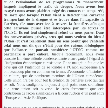
et de l’élimination de ses programmes de financement,
lesquels impliquent le trafic de drogue. Nous avons tout
essayé : nous avons plaidé et exigé des contacts en temps réel,
de sorte que lorsque l’Otan vient à détecter une caravane
transportant de la drogue et se trouve dans l’incapacité de
l’arrêter, elle nous avertisse à travers la frontière, afin que
cette caravane puisse être interceptée par les forces de
l’OTSC. Ils ont tout simplement refusé de nous parler. Dans
des conversations privées, ceux qui nous veulent du bien à
l’Otan (et c’est réellement dans un sens positif que j’entends
cela) nous ont dit que c’était pour des raisons idéologiques
que l’alliance ne pouvait considérer l’OTSC comme un
partenaire à part entière.
Jusqu’à récemment, nous avons
constaté la même attitude condescendante et arrogante à l’égard de
l’intégration économique eurasiatique. Et ce malgré le fait que les
pays qui ont l’intention de se joindre à l’Union européenne EA
ont beaucoup plus en commun en termes d’économie, d’histoire et
de culture, que de nombreux membres de l’Union européenne.
Cette union n’a pas pour but la création de barrières avec qui que
ce soit. Nous soulignons toujours à quel point nous souhaitons
que cette union soit ouverte. Je crois fermement que cela
contribuera de façon significative à la construction d’un pont entre
l’Europe et l’Asie Pacifique.
Je ne peux pas ne pas mentionner ici
le partenariat global de la