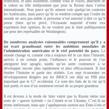
restriction, et sans isolement, comme vous le voyez, attachent de
la valeur au rôle indépendant que joue la Russie dans l’arène
internationale. Non parce qu’ils aiment voir quelqu’un contester
les Américains, mais parce qu’ils se rendent compte que l’ordre du
monde ne sera pas stable si personne n’est autorisé à dire ce qu’il
pense (bien qu’en privé, l’écrasante majorité d’entre eux
expriment leur opinion, ils ne veulent pas le faire publiquement
par peur des représailles de Washington).
De nombreux analystes
raisonnables comprennent qu’il y a
un écart grandissant entre les ambitions mondiales de
l’administration américaine et le réel potentiel du pays.
Le
monde change et, comme cela a toujours été le cas dans l’histoire,
arrivés à un certain point, l’influence et le pouvoir de l’un
atteignent leur apogée, tandis qu’un autre commence à se
développer encore plus rapidement et plus efficacement. Il faut
étudier l’histoire et partir des réalités. Les sept économies en
développement dirigées par les BRICS ont déjà un PIB plus
important que le G7 occidental. Ce sont des faits de la vie qu’il
faut partir, et non d’un sentiment erroné de sa propre grandeur.
Il est devenu à la mode de faire valoir que la Russie mène une
sorte de « guerre hybride » en Crimée et en Ukraine. C’est là un
terme intéressant, mais que j’appliquerais surtout aux États-Unis et