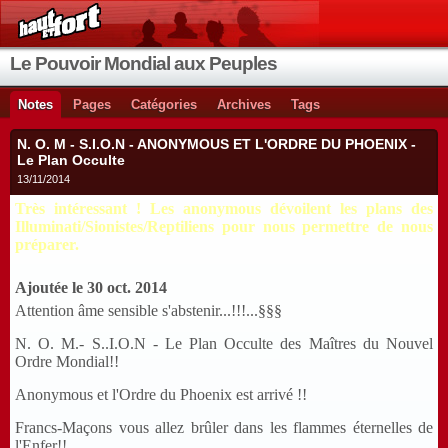
Le Pouvoir Mondial aux Peuples
Notes
Pages
Catégories
Archives
Tags
N. O. M - S.I.O.N - ANONYMOUS ET L'ORDRE DU PHOENIX -
Le Plan Occulte
13/11/2014
Très intéressant ! Les anonymous dévoilent les plans des
Illuminati/Sionistes/Reptiliens pour nous permettre de nous
préparer.
Ajoutée le 30 oct. 2014
Attention âme sensible s'abstenir...!!!...§§§
N. O. M.- S..I.O.N - Le Plan Occulte des Maîtres du Nouvel
Ordre Mondial!!
Anonymous et l'Ordre du Phoenix est arrivé !!
Francs-Maçons vous allez brûler dans les flammes éternelles de
l'Enfer!!