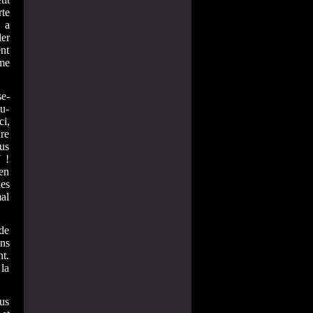
rte
 a
ler
ent
me
se-
au-
ci,
ire
ous
 !
en
les
mal
de
ons
nt.
 la
us