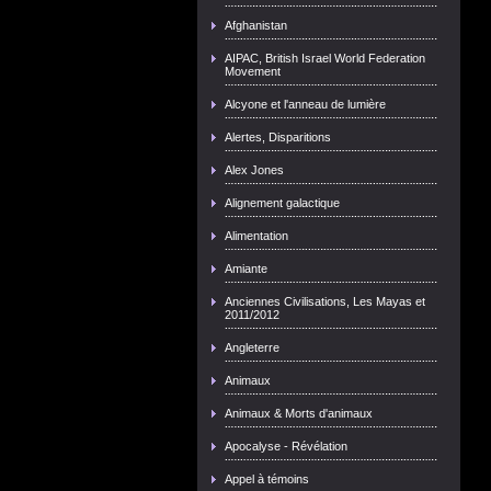
Afghanistan
AIPAC, British Israel World Federation
Movement
Alcyone et l'anneau de lumière
Alertes, Disparitions
Alex Jones
Alignement galactique
Alimentation
Amiante
Anciennes Civilisations, Les Mayas et
2011/2012
Angleterre
Animaux
Animaux & Morts d'animaux
Apocalyse - Révélation
Appel à témoins