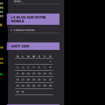
Action,...
es
es
urs
re
LE BLOG SUR VOTRE
MOBILE
lf
L'adresse Internet
AOÛT 2026
on
D
L
M
M
J
V
S
re
1
tes
2
3
4
5
6
7
8
les
9
10
11
12
13
14
15
16
17
18
19
20
21
22
23
24
25
26
27
28
29
30
31