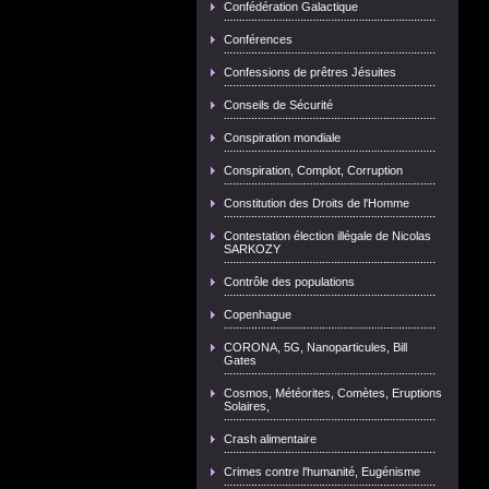
Confédération Galactique
Conférences
Confessions de prêtres Jésuites
Conseils de Sécurité
Conspiration mondiale
Conspiration, Complot, Corruption
Constitution des Droits de l'Homme
Contestation élection illégale de Nicolas
SARKOZY
Contrôle des populations
Copenhague
CORONA, 5G, Nanoparticules, Bill
Gates
Cosmos, Météorites, Comètes, Eruptions
Solaires,
Crash alimentaire
Crimes contre l'humanité, Eugénisme