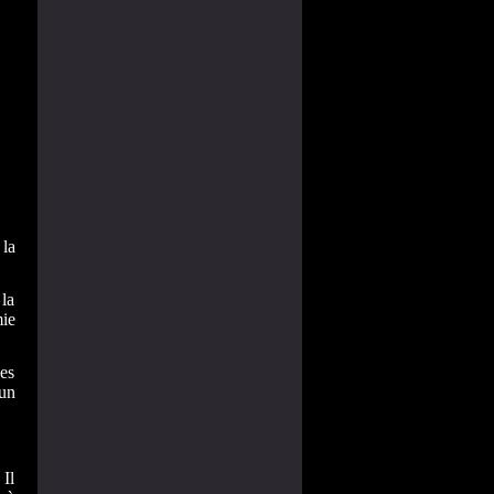
 la
la
mie
es
un
 Il