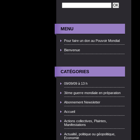
MENU
Pour faire un don au Pouvoir Mondial
Bienvenue
CATÉGORIES
09/09/09 à 13 h
3ème guerre mondiale en préparation
Abonnement Newsletter
Accueil
Actions collectives, Plaintes,
Manifestations
Actualité, politique ou géopolitique,
Economie