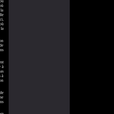
 où
où
 la
lle
ci,
où
 la
on
 de
ons
nt
e à
as
s à
ion
de
îne
ns
it