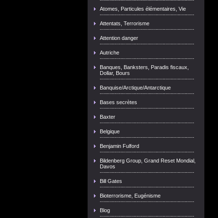
Atomes, Particules élémentaires, Vie
Attentats, Terrorisme
Attention danger
Autriche
Banques, Banksters, Paradis fiscaux,
Dollar, Bours
Banquise/Arctique/Antarctique
Bases secrètes
Baxter
Belgique
Benjamin Fulford
Bildenberg Group, Grand Reset Mondial,
Davos
Bill Gates
Bioterrorisme, Eugénisme
Blog