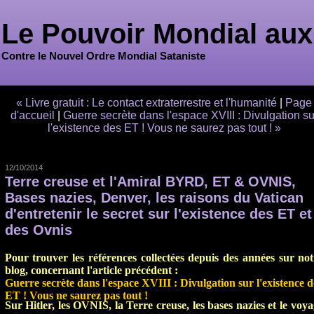
Le Pouvoir Mondial aux
Contre le Nouvel Ordre Mondial Sataniste
« Livre gratuit : Le contact extraterrestre et l'humanité
|
Page
d'accueil
|
Guerre secrète dans l'espace XVIII : Divulgation su
l'existence des ET ! Vous ne saurez pas tout ! »
12/10/2014
Terre creuse et l'Amiral BYRD, ET & OVNIS,
Bases nazies, Denver, les raisons du Vatican
d'entretenir le secret sur l'existence des ET et
des Ovnis
Pour trouver les références collectées depuis des années sur not
blog, concernant l'article précédent :
Guerre secrète dans l'espace XVIII : Divulgation sur l'existence d
ET ! Vous ne saurez pas tout !
Sur Hitler, les OVNIS, la Terre creuse, les bases nazies et le voy