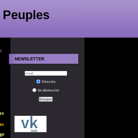
 Peuples
r
NEWSLETTER
S'inscrire
Se désinscrire
re
es
age