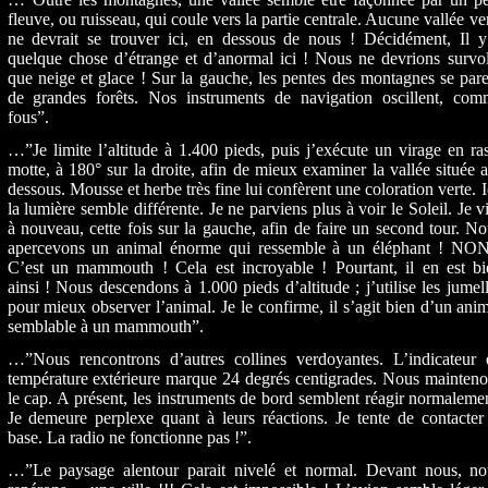
fleuve, ou ruisseau, qui coule vers la partie centrale. Aucune vallée ve
ne devrait se trouver ici, en dessous de nous ! Décidément, Il y
quelque chose d’étrange et d’anormal ici ! Nous ne devrions survo
que neige et glace ! Sur la gauche, les pentes des montagnes se par
de grandes forêts. Nos instruments de navigation oscillent, com
fous”.
…”Je limite l’altitude à 1.400 pieds, puis j’exécute un virage en ra
motte, à 180° sur la droite, afin de mieux examiner la vallée située 
dessous. Mousse et herbe très fine lui confèrent une coloration verte. I
la lumière semble différente. Je ne parviens plus à voir le Soleil. Je v
à nouveau, cette fois sur la gauche, afin de faire un second tour. N
apercevons un animal énorme qui ressemble à un éléphant ! NON
C’est un mammouth ! Cela est incroyable ! Pourtant, il en est bi
ainsi ! Nous descendons à 1.000 pieds d’altitude ; j’utilise les jumel
pour mieux observer l’animal. Je le confirme, il s’agit bien d’un ani
semblable à un mammouth”.
…”Nous rencontrons d’autres collines verdoyantes. L’indicateur 
température extérieure marque 24 degrés centigrades. Nous mainten
le cap. A présent, les instruments de bord semblent réagir normaleme
Je demeure perplexe quant à leurs réactions. Je tente de contacter
base. La radio ne fonctionne pas !”.
…”Le paysage alentour parait nivelé et normal. Devant nous, no