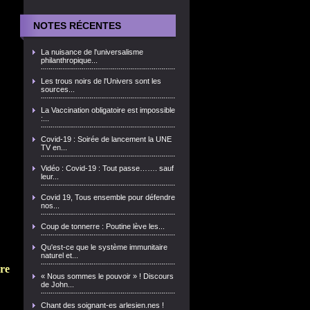
NOTES RÉCENTES
La nuisance de l'universalisme
philanthropique...
Les trous noirs de l'Univers sont les
sources...
La Vaccination obligatoire est impossible
:...
Covid-19 : Soirée de lancement la UNE
TV en...
Vidéo : Covid-19 : Tout passe……. sauf
leur...
Covid 19, Tous ensemble pour défendre
nos...
Coup de tonnerre : Poutine lève les...
Qu'est-ce que le système immunitaire
naturel et...
re
« Nous sommes le pouvoir » ! Discours
de John...
Chant des soignant-es arlesien.nes !