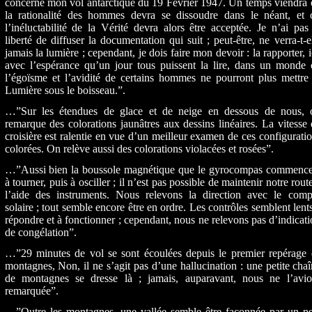
concerne mon vol antarctique du 19 Février 1947. Un temps viendra
la rationalité des hommes devra se dissoudre dans le néant, et 
l’inéluctabilité de la Vérité devra alors être acceptée. Je n’ai pas
liberté de diffuser la documentation qui suit ; peut-être, ne verra-t-e
jamais la lumière ; cependant, je dois faire mon devoir : la rapporter, i
avec l’espérance qu’un jour tous puissent la lire, dans un monde 
l’égoïsme et l’avidité de certains hommes ne pourront plus mettre
Lumière sous le boisseau.”.
…”Sur les étendues de glace et de neige en dessous de nous, 
remarque des colorations jaunâtres aux dessins linéaires. La vitesse
croisière est ralentie en vue d’un meilleur examen de ces configurati
colorées. On relève aussi des colorations violacées et rosées”.
…”Aussi bien la boussole magnétique que le gyrocompas commence
à tourner, puis à osciller ; il n’est pas possible de maintenir notre rout
l’aide des instruments. Nous relevons la direction avec le comp
solaire ; tout semble encore être en ordre. Les contrôles semblent lent
répondre et à fonctionner ; cependant, nous ne relevons pas d’indicat
de congélation”.
…”29 minutes de vol se sont écoulées depuis le premier repérage 
montagnes, Non, il ne s’agit pas d’une hallucination : une petite cha
de montagnes se dresse là ; jamais, auparavant, nous ne l’avio
remarquée”.
…”Outre les montagnes, une vallée semble être façonnée par un pet