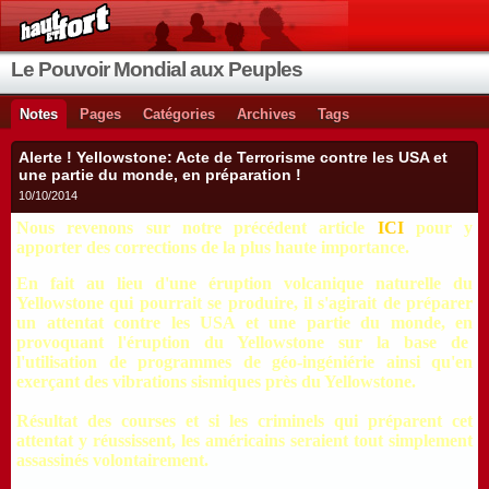
Le Pouvoir Mondial aux Peuples
Notes
Pages
Catégories
Archives
Tags
Alerte ! Yellowstone: Acte de Terrorisme contre les USA et
une partie du monde, en préparation !
10/10/2014
Nous revenons sur notre précédent article
ICI
pour y
apporter des corrections de la plus haute importance.
En fait au lieu d'une éruption volcanique naturelle du
Yellowstone qui pourrait se produire, il s'agirait de préparer
un attentat contre les USA et une partie du monde, en
provoquant l'éruption du Yellowstone sur la base de
l'utilisation de programmes de géo-ingéniérie ainsi qu'en
exerçant des vibrations sismiques près du Yellowstone.
Résultat des courses et si les criminels qui préparent cet
attentat y réussissent, les américains seraient tout simplement
assassinés volontairement.