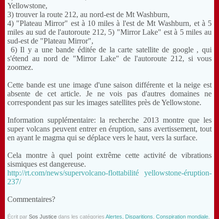
Yellowstone,
3) trouver la route 212, au nord-est de Mt Washburn,
4) "Plateau Mirror" est à 10 miles à l'est de Mt Washburn, et à 5
miles au sud de l'autoroute 212, 5) "Mirror Lake" est à 5 miles au
sud-est de "Plateau Mirror",
6) Il y a une bande éditée de la carte satellite de google , qui
s'étend au nord de "Mirror Lake" de l'autoroute 212, si vous
zoomez.
Cette bande est une image d'une saison différente et la neige est
absente de cet article. Je ne vois pas d'autres domaines ne
correspondent pas sur les images satellites près de Yellowstone.
Information supplémentaire: la recherche 2013 montre que les
super volcans peuvent entrer en éruption, sans avertissement, tout
en ayant le magma qui se déplace vers le haut, vers la surface.
Cela montre à quel point extrême cette activité de vibrations
sismiques est dangereuse.
http://rt.com/news/supervolcano-flottabilité yellowstone-éruption-
237/
Commentaires?
Écrit par
Sos Justice
dans les catégories
Alertes, Disparitions
,
Conspiration mondiale
,