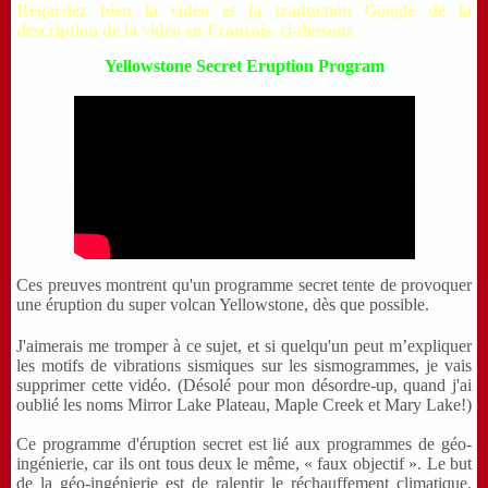
Regardez bien la vidéo et la traduction Google de la
description de la vidéo en Français
, ci-dessous
Yellowstone Secret Eruption Program
Ces preuves montrent qu'un programme secret tente de provoquer
une éruption du super volcan Yellowstone, dès que possible.
J'aimerais me tromper à ce sujet, et si quelqu'un peut m’expliquer
les motifs de vibrations sismiques sur les sismogrammes, je vais
supprimer cette vidéo. (Désolé pour mon désordre-up, quand j'ai
oublié les noms Mirror Lake Plateau, Maple Creek et Mary Lake!)
Ce programme d'éruption secret est lié aux programmes de géo-
ingénierie, car ils ont tous deux le même, « faux objectif ». Le but
de la géo-ingénierie est de ralentir le réchauffement climatique,