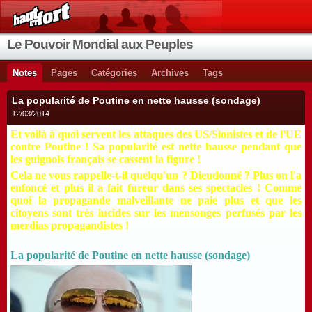
Le Pouvoir Mondial aux Peuples
Notes
Pages
Catégories
Archives
Tags
La popularité de Poutine en nette hausse (sondage)
12/03/2014
Et voilà à quoi servent les attaques des US/Sionistes et de l'UE
contre Poutine ! Sa popularité est nette hausse pendant que
les guignols français se cassent la figure !
Cela ne vous rappelle-t-il quelqu'un ? Dieudonné ? Plus on l'a
enfoncé et plus il a fait fureur dans ses spectacles ! Comme
quoi la propagande malveillante ne paie plus et que les
citoyens sont très lucides sur les mensonges perfusés par les
merdias propagandistes !
La popularité de Poutine en nette hausse (sondage)