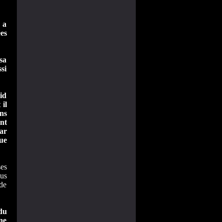
 a
es
 sa
si
oid
 il
ons
nt
par
que
ses
us
 de
du
ne