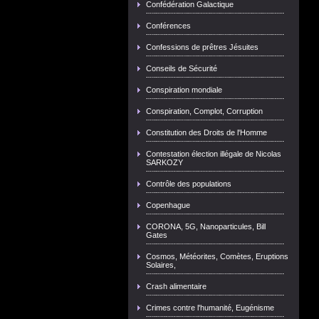
Confédération Galactique
Conférences
Confessions de prêtres Jésuites
Conseils de Sécurité
Conspiration mondiale
Conspiration, Complot, Corruption
Constitution des Droits de l'Homme
Contestation élection illégale de Nicolas
SARKOZY
Contrôle des populations
Copenhague
CORONA, 5G, Nanoparticules, Bill
Gates
Cosmos, Météorites, Comètes, Eruptions
Solaires,
Crash alimentaire
Crimes contre l'humanité, Eugénisme