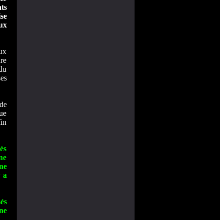
ts
se
ux
ux
ure
du
ses
 de
que
in
és
ne
ne
 a
és
ne