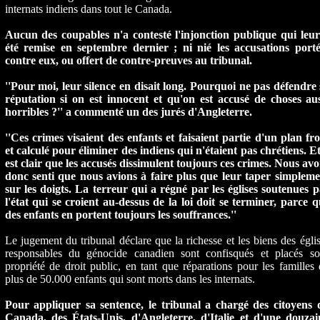
internats indiens dans tout le Canada.
Aucun des coupables n'a contesté l'injonction publique qui leur
été remise en septembre dernier ; ni nié les accusations porté
contre eux, ou offert de contre-preuves au tribunal.
''Pour moi, leur silence en disait long. Pourquoi ne pas défendre
réputation si on est innocent et qu'on est accusé de choses aus
horribles ?'' a commenté un des jurés d'Angleterre.
''Ces crimes visaient des enfants et faisaient partie d'un plan fr
et calculé pour éliminer des indiens qui n'étaient pas chrétiens. Et
est clair que les accusés dissimulent toujours ces crimes. Nous av
donc senti que nous avions à faire plus que leur taper simpleme
sur les doigts. La terreur qui a régné par les églises soutenues 
l'état qui se croient au-dessus de la loi doit se terminer, parce 
des enfants en portent toujours les souffrances.''
Le jugement du tribunal déclare que la richesse et les biens des égli
responsables du génocide canadien sont confisqués et placés so
propriété de droit public, en tant que réparations pour les familles
plus de 50.000 enfants qui sont morts dans les internats.
Pour appliquer sa sentence, le tribunal a chargé des citoyens 
Canada, des États-Unis, d'Angleterre, d'Italie et d'une douzai