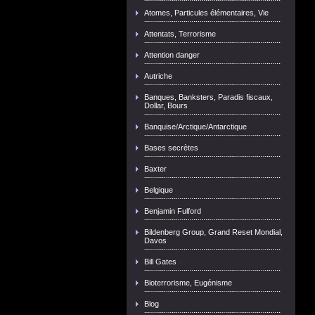
Atomes, Particules élémentaires, Vie
Attentats, Terrorisme
Attention danger
Autriche
Banques, Banksters, Paradis fiscaux,
Dollar, Bours
Banquise/Arctique/Antarctique
Bases secrètes
Baxter
Belgique
Benjamin Fulford
Bildenberg Group, Grand Reset Mondial,
Davos
Bill Gates
Bioterrorisme, Eugénisme
Blog