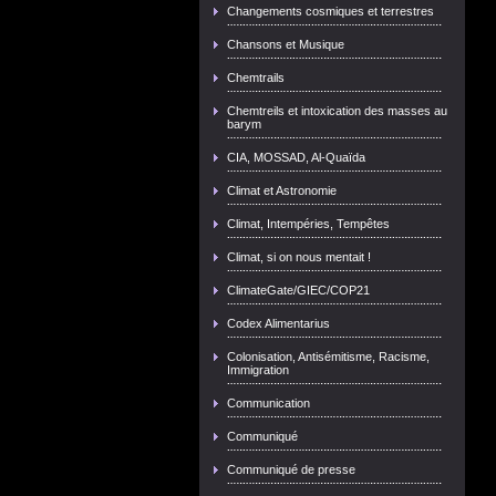
Changements cosmiques et terrestres
Chansons et Musique
Chemtrails
Chemtreils et intoxication des masses au
barym
CIA, MOSSAD, Al-Quaïda
Climat et Astronomie
Climat, Intempéries, Tempêtes
Climat, si on nous mentait !
ClimateGate/GIEC/COP21
Codex Alimentarius
Colonisation, Antisémitisme, Racisme,
Immigration
Communication
Communiqué
Communiqué de presse