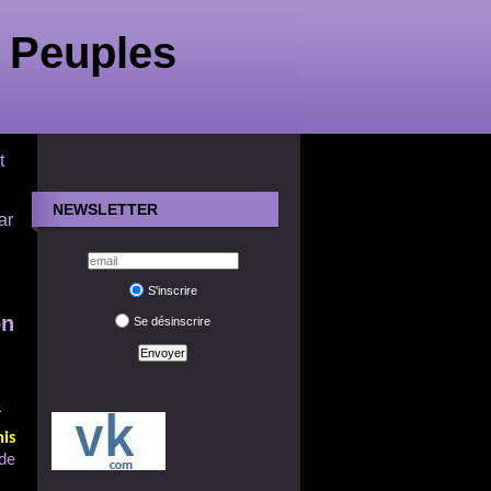
 Peuples
t
NEWSLETTER
ar
S'inscrire
on
Se désinscrire
S
mis
 de