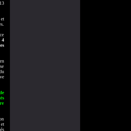
13
 et
es.
ce
 4
es
en
ise
du
uve
de
és
re
ion
 et
més