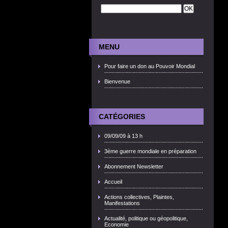
MENU
Pour faire un don au Pouvoir Mondial
Bienvenue
CATÉGORIES
09/09/09 à 13 h
3ème guerre mondiale en préparation
Abonnement Newsletter
Accueil
Actions collectives, Plaintes,
Manifestations
Actualité, politique ou géopolitique,
Economie