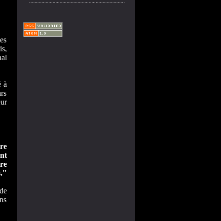
es
is,
al
é à
rs
eur
re
nt
re
''
 de
ens