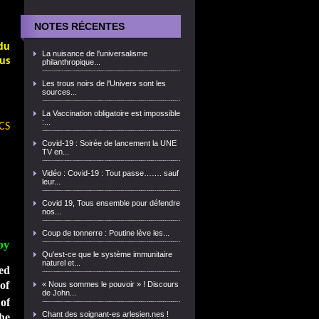
NOTES RÉCENTES
du
La nuisance de l'universalisme
us
philanthropique...
Les trous noirs de l'Univers sont les
sources...
La Vaccination obligatoire est impossible
:...
CS
Covid-19 : Soirée de lancement la UNE
TV en...
Vidéo : Covid-19 : Tout passe……. sauf
leur...
Covid 19, Tous ensemble pour défendre
nos...
Coup de tonnerre : Poutine lève les...
by
Qu'est-ce que le système immunitaire
naturel et...
ed
 of
« Nous sommes le pouvoir » ! Discours
de John...
of
Chant des soignant-es arlesien.nes !
he