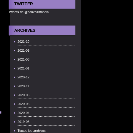
TWITTER
Tweets de @pouvoirmondial
ARCHIVES
2021-10
2021-09
2021-08
2021-01
2020-12
2020-11
2020-06
2020-05
s
2020-04
2019-05
u
Toutes les archives