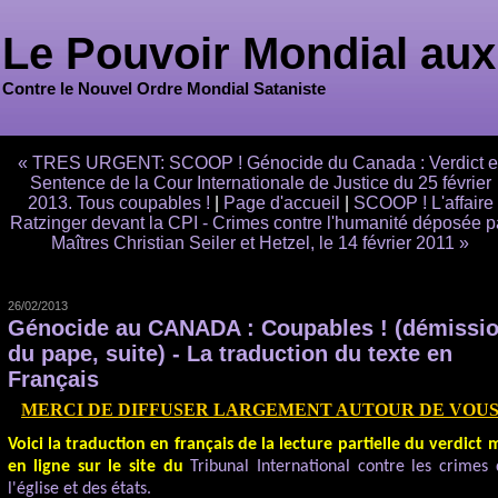
Le Pouvoir Mondial aux
Contre le Nouvel Ordre Mondial Sataniste
« TRES URGENT: SCOOP ! Génocide du Canada : Verdict e
Sentence de la Cour Internationale de Justice du 25 février
2013. Tous coupables !
|
Page d'accueil
|
SCOOP ! L'affaire
Ratzinger devant la CPI - Crimes contre l'humanité déposée p
Maîtres Christian Seiler et Hetzel, le 14 février 2011 »
26/02/2013
Génocide au CANADA : Coupables ! (démissi
du pape, suite) - La traduction du texte en
Français
MERCI DE DIFFUSER LARGEMENT AUTOUR DE VOU
Voici la traduction en français de la lecture partielle du verdict 
en ligne sur le site du
Tribunal International contre les crimes
l'église et des états.