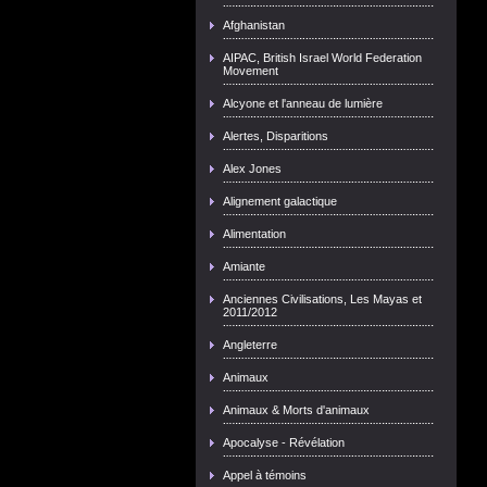
Afghanistan
AIPAC, British Israel World Federation
Movement
Alcyone et l'anneau de lumière
Alertes, Disparitions
Alex Jones
Alignement galactique
Alimentation
Amiante
Anciennes Civilisations, Les Mayas et
2011/2012
Angleterre
Animaux
Animaux & Morts d'animaux
Apocalyse - Révélation
Appel à témoins