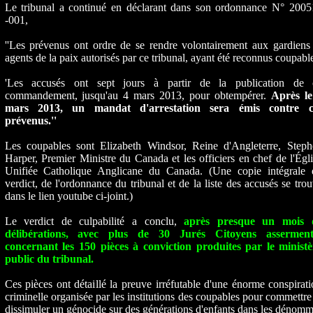
Le tribunal a continué en déclarant dans son ordonnance N° 2005
-001,
''Les prévenus ont ordre de se rendre volontairement aux gardiens
agents de la paix autorisés par ce tribunal, ayant été reconnus coupabl
'Les accusés ont sept jours à partir de la publication de 
commandement, jusqu'au 4 mars 2013, pour obtempérer.
Après le
mars 2013, un mandat d'arrestation sera émis contre c
prévenus.''
Les coupables sont Elizabeth Windsor, Reine d'Angleterre, Steph
Harper, Premier Ministre du Canada et les officiers en chef de l'Égl
Unifiée Catholique Anglicane du Canada. (Une copie intégrale 
verdict, de l'ordonnance du tribunal et de la liste des accusés se tro
dans le lien youtube ci-joint.)
Le verdict de culpabilité a conclu,
après presque un mois 
délibérations, avec plus de 30 Jurés Citoyens asserment
concernant les 150 pièces à conviction produites par le ministè
public du tribunal.
Ces pièces ont détaillé la preuve irréfutable d'une énorme conspirat
criminelle organisée par les institutions des coupables pour commettre
dissimuler un génocide sur des générations d'enfants dans les dénom