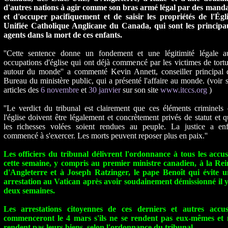
d'autres nations à agir comme son bras armé légal par des manda
et d'occuper pacifiquement et de saisir les propriétés de l'Égli
Unifiée Catholique Anglicane du Canada, qui sont les principa
agents dans la mort de ces enfants.
''Cette sentence donne un fondement et une légitimité légale a
occupations d'église qui ont déjà commencé par les victimes de tort
autour du monde'' a commenté Kevin Annett, conseiller principal 
Bureau du ministère public, qui a présenté l'affaire au monde. (voir 
articles des
6 novembre
et
30 janvier
sur son site
www.itccs.org
)
''Le verdict du tribunal est clairement que ces éléments criminels
l'église doivent être légalement et concrètement privés de statut et 
les richesses volées soient rendues au peuple. La justice a enf
commencé à s'exercer. Les morts peuvent reposer plus en paix.''
Les officiers du tribunal délivrent l'ordonnance à tous les accus
cette semaine, y compris au premier ministre canadien, à la Rei
d'Angleterre et à Joseph Ratzinger, le pape Benoît qui évite u
arrestation au Vatican après avoir soudainement démissionné il y
deux semaines.
Les arrestations citoyennes de ces derniers et autres accus
commenceront le 4 mars s'ils ne se rendent pas eux-mêmes et 
rendent pas leurs biens, selon l'ordonnance du tribunal.