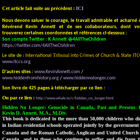
Cet article fait suite au précédent :
ICI
Nous devons saluer le courage, le travail admirable et acharné 
Révérend Kevin Annett et de ses collaborateurs, dont vo
trouverez certaines coordonnées et références ci-dessous :
Son compte Twitter : K Annett
@
4AllTheChildren
https://twitter.com/4AllTheChildren
Tribunal
Le site de :
International
into Crimes of Church & State ITC
www.itccs.org
D'autres sites :
www.KevinAnnett.com
/
www.hiddenfromhistory.org
/
www.hiddennolonger.com
Son livre de 425 pages à télécharger par ce lien :
ICI
Ou par ce lien :
http://www.whale.to/c/hidden_no_longer.html
Hidden No Longer: Genocide in Canada, Past and Present- 
Kevin D. Annett, M.A., M.Div.
This book is dedicated to the more than 50,000 children who di
in Indian residential schools operated jointly by the government
Canada and the Roman Catholic, Anglican and United Church 
Canada  and to those who continue to suffer and die from t