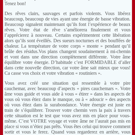
Tenez bon!
Des rêves clairs, sauvages et parfois violents. Vous libérez
beaucoup, beaucoup de vies ayant une énergie de basse vibration.
Beaucoup signalent maintenant qu’ils font l’expérience de beaux
rêves. Votre état de rêve s’améliorera finalement et vous
l’apprécierez à nouveau. Certains expérimentent cette libération
alors qu’ils sont éveillés. Des sueurs nocturnes et des bouffées de
chaleur. La température de votre corps « monte » pendant qu’il
brûle des résidus.Vos plans changent soudainement à mi-chemin
et vont dans une direction complètement différente. Votre âme
équilibre votre énergie. D’habitude c’est FORMIDABLE d’aller
dans cette nouvelle direction, car votre âme sait mieux que vous!
Ca casse vos choix et votre vibration « routiniers ».
Vous avez créé une situation qui ressemble à votre pire
cauchemar, avec beaucoup d’aspects « pires cauchemars ». Votre
âme vous guide et vous aide à vous « étirer » dans les aspects de
vous où vous étiez dans le manque, ou à « adoucir » des aspects
où vous étiez dans la surabondance. Votre énergie est juste en
train de s’équilibrer. Trouver votre chemin vers la paix à travers
cette situation est le test que vous avez mis en place pour vous-
même. C’est VOTRE voyage et votre âme ne l’aurait pas mis en
place si vous n’étiez pas prêts. Vous êtes celui qui trouve comment
sortir et vous le ferez. Quand vous regarderez en arrière, vous