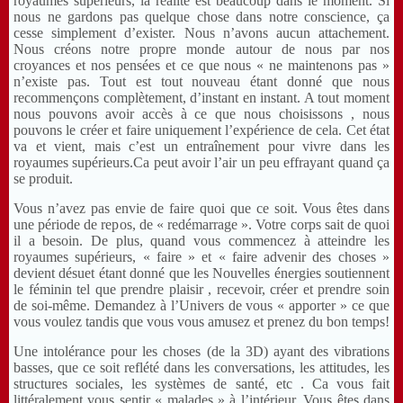
royaumes supérieurs, la réalité est beaucoup dans le moment. Si
nous ne gardons pas quelque chose dans notre conscience, ça
cesse simplement d’exister. Nous n’avons aucun attachement.
Nous créons notre propre monde autour de nous par nos
croyances et nos pensées et ce que nous « ne maintenons pas »
n’existe pas. Tout est tout nouveau étant donné que nous
recommençons complètement, d’instant en instant. A tout moment
nous pouvons avoir accès à ce que nous choisissons , nous
pouvons le créer et faire uniquement l’expérience de cela. Cet état
va et vient, mais c’est un entraînement pour vivre dans les
royaumes supérieurs.Ca peut avoir l’air un peu effrayant quand ça
se produit.
Vous n’avez pas envie de faire quoi que ce soit. Vous êtes dans
une période de repos, de « redémarrage ». Votre corps sait de quoi
il a besoin. De plus, quand vous commencez à atteindre les
royaumes supérieurs, « faire » et « faire advenir des choses »
devient désuet étant donné que les Nouvelles énergies soutiennent
le féminin tel que prendre plaisir , recevoir, créer et prendre soin
de soi-même. Demandez à l’Univers de vous « apporter » ce que
vous voulez tandis que vous vous amusez et prenez du bon temps!
Une intolérance pour les choses (de la 3D) ayant des vibrations
basses, que ce soit reflété dans les conversations, les attitudes, les
structures sociales, les systèmes de santé, etc . Ca vous fait
littéralement vous sentir « malades » à l’intérieur. Vous êtes dans