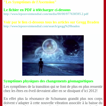
"Les Symptômes de l'Ascension"
Le fichier en PDF à télécharger ci-dessous
http://www.lepouvoirmondial.com/media/00/00/977638595.2.pdf
Voir par le lien ci-dessous tous les articles sur Gregg Braden
http://www.lepouvoirmondial.com/search/gregg%20braden
Symptômes physiques des changements géomagnétiques
Les symptômes de la transition qui se font de plus en plus ressentir
chez les êtres en éveil devraient aller en se dissipant d’ici 2012!
En effet plus la résonance de Schumann grandit plus nos corps
doivent s’adapter à cette nouvelle vibration associée à la baisse du