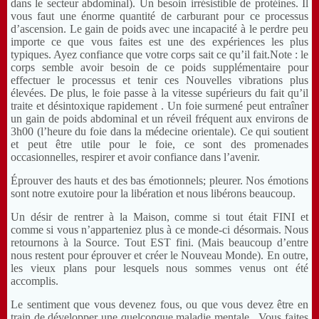
dans le secteur abdominal). Un besoin irrésistible de protéines. Il
vous faut une énorme quantité de carburant pour ce processus
d’ascension. Le gain de poids avec une incapacité à le perdre peu
importe ce que vous faites est une des expériences les plus
typiques. Ayez confiance que votre corps sait ce qu’il fait.Note : le
corps semble avoir besoin de ce poids supplémentaire pour
effectuer le processus et tenir ces Nouvelles vibrations plus
élevées. De plus, le foie passe à la vitesse supérieurs du fait qu’il
traite et désintoxique rapidement . Un foie surmené peut entraîner
un gain de poids abdominal et un réveil fréquent aux environs de
3h00 (l’heure du foie dans la médecine orientale). Ce qui soutient
et peut être utile pour le foie, ce sont des promenades
occasionnelles, respirer et avoir confiance dans l’avenir.
Éprouver des hauts et des bas émotionnels; pleurer. Nos émotions
sont notre exutoire pour la libération et nous libérons beaucoup.
Un désir de rentrer à la Maison, comme si tout était FINI et
comme si vous n’apparteniez plus à ce monde-ci désormais. Nous
retournons à la Source. Tout EST fini. (Mais beaucoup d’entre
nous restent pour éprouver et créer le Nouveau Monde). En outre,
les vieux plans pour lesquels nous sommes venus ont été
accomplis.
Le sentiment que vous devenez fous, ou que vous devez être en
train de développer une quelconque maladie mentale . Vous faites