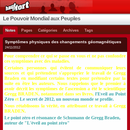
Le Pouvoir Mondial aux Peuples
Notes
Pages
Catégories
Archives
Tags
Symptômes physiques des changements géomagnétiques
24/11/2012
our comprendre ce qui se passe en vous et ne pas confondre
P
ces symptômes avec des maladies.
Certaines personnes qui évitent de communiquer leurs
sources et qui prétendent s'approprier le travail de Gregg
Braden en modifiant certains textes pour prétendre par la
suite en être les auteurs. Nous rappelons que le premier à
avoir décrit les symptômes de l'ascension a été le scientifique
Gregg BRADEN, notamment dans ses livres,
l'Eveil au Point
Zéro
et
Le secret de 2012, un nouveau monde se profile.
Nous rétablissons la vérité, en attribuant ce travail à Gregg
BRADEN.
Le point zéro et résonance de Schumann de Gregg Braden,
auteur de "L'éveil au point zéro"