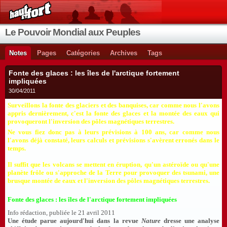
Le Pouvoir Mondial aux Peuples
Notes
Pages
Catégories
Archives
Tags
Fonte des glaces : les îles de l'arctique fortement
impliquées
30/04/2011
Surveillons la fonte des glaciers et des banquises, car comme nous l'avons
appris dernièrement, c'est la fonte des glaces et la montée des eaux qui
provoqueront l'inversion des pôles magnétiques terrestres.
Ne vous fiez donc pas à leurs prévisions à 100 ans, car comme nous
l'avons déjà constaté, leurs calculs et prévisions s'avèrent erronés dans le
temps.
Il suffit que les volcans se mettent en éruption, qu'un astéroïde ou qu'une
planète frôle ou s'approche de la Terre pour provoquer des tsunami, une
brusque montée de eaux et l'inversion des pôles magnétiques terrestres.
Fonte des glaces : les îles de l'arctique fortement impliquées
Info rédaction, publiée le 21 avril 2011
Une étude parue aujourd'hui dans la revue
Nature
dresse une analyse