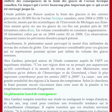
chiffrée des conséquences de la fonte des glaces de l'océan Arctique
canadien. Un impact qui s'avère beaucoup plus important que ce qui avait
été envisagé jusque là.
L'étude publiée par
Nature
analyse la fonte des glaciers et des calottes
glaciaires de 30.000 îles de l'océan
Arctique
canadien, entre 2004 et 2009. La
recherche, menée par des scientifiques de l'Université du Michigan aux États-
Unis montre qu'en six ans les glaces de ces îles ont produit près de 363
kilomètres cubes d'
eau
. Un volume considérable en constante augmentation :
29 kilomètres cubes par an en 2004 contre 92 en 2009. Ces observations
dépassent toutes les prévisions dressées jusqu'à présent.
Actuellement, le phénomène aurait provoqué la monté d'un millimètre du
niveau des océans du globe. Une conséquence considérable pour ces glaciers
qui ne représentent pourtant qu'une part infime du volume des glaces
terrestres.
Alex Gardner, principal auteur de l'étude commente auprès de l'
AFP
ces
inquiétants résultats :"
C'est une région dont on ne pensait pas auparavant
qu'elle contribuait à la montée du niveau de la mer. Maintenant, nous
réalisons qu'en dehors de l'Antarctique et du Groenland, c'était le plus
important contributeur pour les années 2007 à 2009
". La cause : une très
grande sensibilité des régions à la hausse des température. Selon le chercheur,
la fonte pourrait encore s'accentuer dans cette zone de la planète si les
températures continuent d'augmenter.
Un phénomène lourd de conséquences
Alex Gardner tempère toutefois son étude en soulignant le temps d'analyse,
de six ans, trop court pour conclure une éventuelle tendance sur le
réchauffement climatique. Il espère toutefois que ces résultats serviront
d'alerte. "
Si le réchauffement se poursuit et que nous commençons à observer