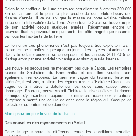
Selon le scientifique, la Lune se trouve actuellement à environ 350 000
km de la Terre et le point le plus proche de son orbite depuis une
dizaine d'année. Il va de soi que la masse de notre voisine céleste
influe sur la lithosphère de la Terre. A son tour, le Soleil se trouve au pic
de son activité depuis quelques années. Récemment encore un
nouveau flash a provoqué une puissante tempête magnétique ressentie
par tous les habitants de la Terre.
Le lien entre ces phénomènes n'est pas toujours très explicite mais il
existe et se manifeste presque toujours. Les cycles sismiques et
d'activité solaire peuvent se superposer et les années 2011-2015 se
distingueront par une activité volcanique et sismique très intense.
Les nouvelles secousses ne menacent pas que le Japon. Les territoires
russes de Sakhaline, du Kamtchatka et des îles Kouriles sont
également très exposés. La première vague du tsunami, fortement
atténuée, il est vrai, a atteint les régions russes d'Extrême-Orient. Une
vague de 2 mètres a déferlé sur les côtes sans causer aucun
dommage. Pourtant, pense Arkadi Tichkov, le niveau élevé du danger
sismique s'y maintient toujours. Le ministère russe des situations
d'urgence a monté une cellule de crise dans la région qui s'occupe de
collecte et du traitement de données.
Мне нравится pour la voix de la Russie
Des nouvelles des rayonnements du Soleil
Cette image montre la différence entre les conditions actuelles