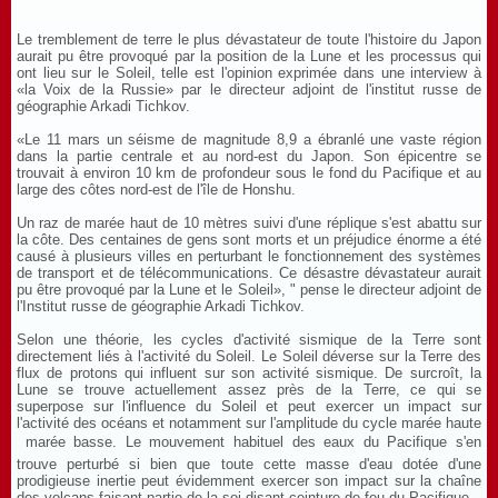
Le tremblement de terre le plus dévastateur de toute l'histoire du Japon
aurait pu être provoqué par la position de la Lune et les processus qui
ont lieu sur le Soleil, telle est l'opinion exprimée dans une interview à
«la Voix de la Russie» par le directeur adjoint de l'institut russe de
géographie Arkadi Tichkov.
«Le 11 mars un séisme de magnitude 8,9 a ébranlé une vaste région
dans la partie centrale et au nord-est du Japon. Son épicentre se
trouvait à environ 10 km de profondeur sous le fond du Pacifique et au
large des côtes nord-est de l'île de Honshu.
Un raz de marée haut de 10 mètres suivi d'une réplique s'est abattu sur
la côte. Des centaines de gens sont morts et un préjudice énorme a été
causé à plusieurs villes en perturbant le fonctionnement des systèmes
de transport et de télécommunications. Ce désastre dévastateur aurait
pu être provoqué par la Lune et le Soleil», " pense le directeur adjoint de
l'Institut russe de géographie Arkadi Tichkov.
Selon une théorie, les cycles d'activité sismique de la Terre sont
directement liés à l'activité du Soleil. Le Soleil déverse sur la Terre des
flux de protons qui influent sur son activité sismique. De surcroît, la
Lune se trouve actuellement assez près de la Terre, ce qui se
superpose sur l'influence du Soleil et peut exercer un impact sur
l'activité des océans et notamment sur l'amplitude du cycle marée haute
 marée basse. Le mouvement habituel des eaux du Pacifique s'en
trouve perturbé si bien que toute cette masse d'eau dotée d'une
prodigieuse inertie peut évidemment exercer son impact sur la chaîne
des volcans faisant partie de la soi-disant ceinture de feu du Pacifique.