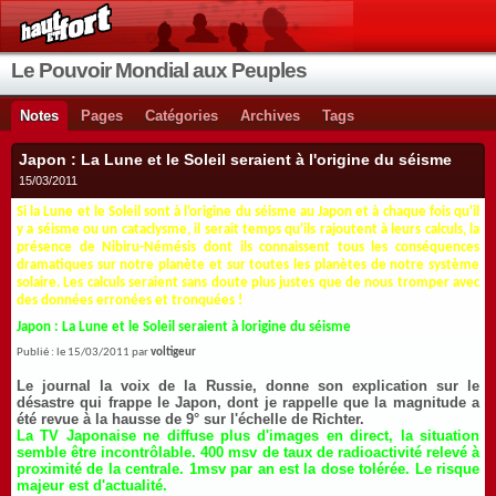
Le Pouvoir Mondial aux Peuples
Notes
Pages
Catégories
Archives
Tags
Japon : La Lune et le Soleil seraient à l'origine du séisme
15/03/2011
Si la Lune et le Soleil sont à l'origine du séisme au Japon et à chaque fois qu'il
y a séisme ou un cataclysme, il serait temps qu'ils rajoutent à leurs calculs, la
présence de Nibiru-Némésis dont ils connaissent tous les conséquences
dramatiques sur notre planète et sur toutes les planètes de notre système
solaire. Les calculs seraient sans doute plus justes que de nous tromper avec
des données erronées et tronquées
!
Japon : La Lune et le Soleil seraient à lorigine du séisme
Publié : le 15/03/2011 par
voltigeur
Le journal la voix de la Russie, donne son explication sur le
désastre qui frappe le Japon, dont je rappelle que la magnitude a
été revue à la hausse de 9° sur l'échelle de Richter.
La TV Japonaise ne diffuse plus d'images en direct, la situation
semble être incontrôlable. 400 msv de taux de radioactivité relevé à
proximité de la centrale. 1msv par an est la dose tolérée. Le risque
majeur est d'actualité.