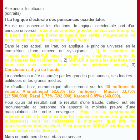
Alexandre Teitelbaum
(extraits)
I La logique électorale des puissances occidentales
En ce qui concerne les élections, la logique occidentale part d’un
principe universel :
quand un ami des grandes puissances triomphe,
il s’agit d’élections libres et quand des partis, mouvements ou
personnalités hostiles gagnent, il y a fraude !
Dans le cas actuel, en Iran, on applique le principe universel en le
complétant d’une espèce de syllogisme :
1) le candidat de
l’opposition MUSAVI devait gagner ces élections, comme le
souhaitaient les occidentaux
, 2)
MUSAVI a perdu les élections (un
tiers des voix contre deux tiers au président actuel)
,
3)
Conclusion : il y a eu fraude,
La conclusion a été assumée par les grandes puissances, ses leaders
politiques et les grands médias.
Le résultat final, communiqué officiellement sur les
40 millions de
votants Ahmadinejad 62.63% (25 millions)
;
Musavi 33.75%
(13.500.000)
,
Rezai 1.73% (692.000)
,
Karoubi 0.85% (340.000)
.
Pour qu’un tel résultat soit le résultat d’une fraude, celle-ci eut été
monumentale et personne n’a apporté la moindre preuve d’une
manipulation de cette envergure.
M
ais la « communauté
internationale » (c’est ainsi que les médias nomment les grandes
puissances) veut se débarasser à n’importe quel prix du
gouvernement iranien actuel. C’est pourquoi MUSAVI est devenu le
« combattant de la liberté »,
Mais
on parle peu de ses états de service.