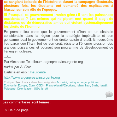
ce sanglant épisode de l’histoire et durant la campagne électorale,
plusieurs fois, les étudiants ont demandé des explications à
Musavi sur son rôle de l’époque.
III Pourquoi ce gouvernement iranien gêne-t-il tant les puissances
occidentales ? Les mêmes qui ne pipent mot quand il s’agit de
dictatures ou de démocraties amies qui violent systématiquement
les droits de l’homme.
En premier lieu parce que le gouvernement d’Iran est un obstacle
considérable dans la région pour la stratégie impérialiste et son
gendarme local le gouvernement de droite raciste d’Israël. En deuxième
lieu parce que l’Iran, fort de son droit, résiste à l’énorme pression des
grandes puissances et poursuit son programme de développement de
l’énergie nucléaire.
.../...
Par Alexandre Teitelbaum argenpress/insurgente.org
traduit par Al Fare
L’article en esp :
Insurgente
http://www.argenpress/insurgente.org
Écrit par
Sos Justice
dans les catégories
Actualité, politique ou géopolitique,
Economie
,
Europe, Euro, CEDH
,
France/Israël/Elections
,
Islam, Iran, Syrie
,
Israël,
Palestine, Colonisation
,
USA, Israël
0
Les commentaires sont fermés.
> Haut de page