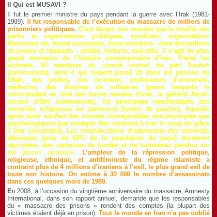
II Qui est MUSAVI ?
Il fut le premier ministre du pays pendant la guerre avec l’Irak (1981-
1989).
Il fut responsable de l’exécution du massacre de milliers de
prisonniers politiques.
C’est durant son mandat
que la totalité des
partis et organisations politiques, syndicats, organisations
féministes etc. furent poursuivis, leurs membres - dont des milliers
de jeunes et étudiants - arrêtés, torturés, exécutés. Il s’agit du plus
grand massacre de l’histoire contemporaine d’Iran. Parmi les
victimes, 53 membres du comité central du part Toudeh
(communiste), dont 4 qui avaient passé 25 dans les prisons du
Shah, des poètes, des écrivains, professeurs d’université,
médecins, des dizaines de militaires (parmi lesquels le
commandant en chef des forces navales d’Iran, le général Afzali,
accusé d’être communiste), les principaux représentants des
minorités religieuses au parlement (toutes de gauche), liquidés
après avoir souffert des tortures inimaginables tant physiques que
psychologiques (par exemple être contraint à tirer le coup de grâce
à leur camarades). Les revendications d’autonomie des minorités
ethniques (près de 60% de la population du pays) durement
réprimées, des centaines de kurdes et de turkmènes pendus sur
les pl
aces publiques.
L’ampleur de la
répression politique,
religieuse, ethnique, et antiféministe du régime islamiste a
contraint plus de 4 millions d’iraniens à l’exil, le plus grand exil de
toute son histoire. On estime à 30 000
le nombre d’assassinats
dans ces quelques mois de 1988.
E
n 2008, à l’occasion du vingtième anniversaire du massacre, Amnesty
International, dans son rapport annuel, demande que les responsables
du « massacre des prisons » rendent des comptes (la plupart des
victimes étaient déjà en prison).
Tout le monde en Iran n’a pas oublié