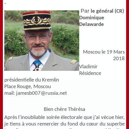
-
Par
le général (CR)
Dominique
Delawarde
Moscou le 19 Mars
2018
Vladimir
Résidence
présidentielle du Kremlin
Place Rouge, Moscou
mail: jamesb007@russia.net
Bien chère Thérésa
Après l’inoubliable soirée électorale que j’ai vécue hier,
je tiens à vous remercier du fond du cœur du superbe