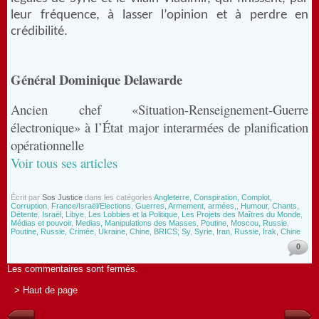
leur fréquence, à lasser l’opinion et à perdre en
crédibilité.
Général Dominique Delawarde
Ancien chef «Situation-Renseignement-Guerre
électronique» à l’État major interarmées de planification
opérationnelle
Voir tous ses articles
Écrit par
Sos Justice
dans les catégories
Angleterre
,
Conspiration, Complot,
Corruption
,
France/Israël/Elections
,
Guerres, Armement, armées,
,
Humour, Chants,
Détente
,
Israël, Libye
,
Les Lobbies et la Politique
,
Les Projets des Maîtres du Monde
,
Médias et pouvoir
,
Medias, Manipulations des Masses
,
Poutine, Moscou, Russie
,
Poutine, Russie, Crimée, Ukraine, Chine, BRICS; Sy
,
Syrie, Iran, Russie, Irak, Chine
0
Les commentaires sont fermés.
> Haut de page