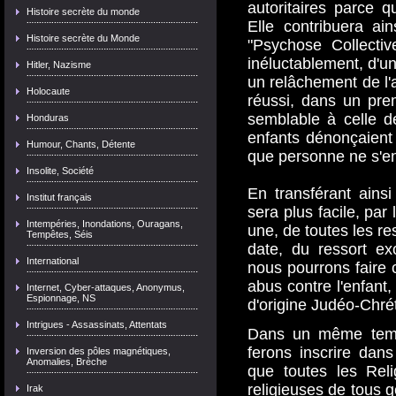
autoritaires parce qu
Histoire secrète du monde
Elle contribuera ai
Histoire secrète du Monde
"Psychose Collecti
inéluctablement, d'u
Hitler, Nazisme
un relâchement de l'a
Holocaute
réussi, dans un pre
semblable à celle d
Honduras
enfants dénonçaient 
Humour, Chants, Détente
que personne ne s'en
Insolite, Société
En transférant ainsi 
Institut français
sera plus facile, par
Intempéries, Inondations, Ouragans,
une, de toutes les re
Tempêtes, Séis
date, du ressort ex
International
nous pourrons faire
abus contre l'enfant,
Internet, Cyber-attaques, Anonymus,
Espionnage, NS
d'origine Judéo-Chré
Intrigues - Assassinats, Attentats
Dans un même temp
ferons inscrire dan
Inversion des pôles magnétiques,
Anomalies, Brèche
que toutes les Reli
religieuses de tous g
Irak