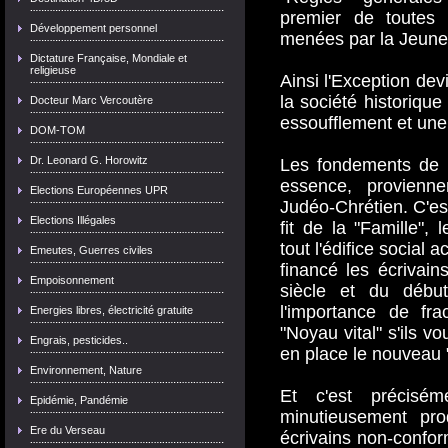
premier de toutes l
Développement personnel
menées par la Jeune
Dictature Française, Mondiale et
religieuse
Ainsi l'Exception dev
la société historiqu
Docteur Marc Vercoutère
essoufflement et une
DOM-TOM
Dr. Leonard G. Horowitz
Les fondements de l
essence, provienne
Elections Européennes UPR
Judéo-Chrétien. C'e
Elections Illégales
fit de la "Famille", 
tout l'édifice social
Emeutes, Guerres civiles
financé les écrivain
Empoisonnement
siècle et du débu
l'importance de fra
Energies libres, électricité gratuite
"Noyau vital" s'ils v
Engrais, pesticides..
en place le nouveau
Environnement, Nature
Et c'est précisém
Epidémie, Pandémie
minutieusement pro
Ere du Verseau
écrivains non-confor