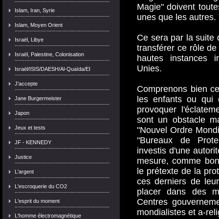
Magie" doivent toute
Islam, Iran, Syrie
unes que les autres.
Islam, Moyen Orient
Ce sera par la suite
Israël, Libye
transférer ce rôle de 
Israël, Palestine, Colonisation
hautes instances in
Unies.
Israël/ISIS/DAESH/Al-Quaïda/EI
J'accepte
Comprenons bien cec
les enfants ou qui 
Jane Burgermeister
provoquer l'éclatem
Japon
sont un obstacle m
Jeux et tests
"Nouvel Ordre Mondial
"Bureaux de Protec
JF - KENNEDY
investis d'une autori
Justice
mesure, comme bon 
le prétexte de la prot
L'argent
ces derniers de leurs
L'escroquerie du CO2
placer dans des mi
Centres gouverneme
L'esprit du moment
mondialistes et a-reli
L'homme électromagnétique