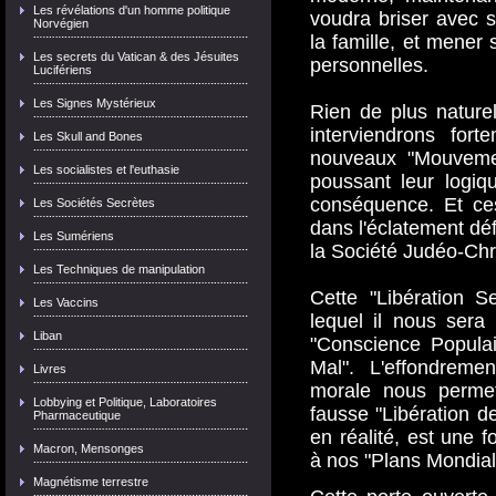
Les révélations d'un homme politique
voudra briser avec s
Norvégien
la famille, et mener 
Les secrets du Vatican & des Jésuites
personnelles.
Lucifériens
Les Signes Mystérieux
Rien de plus nature
interviendrons fort
Les Skull and Bones
nouveaux "Mouvemen
Les socialistes et l'euthasie
poussant leur logiq
conséquence. Et ces
Les Sociétés Secrètes
dans l'éclatement défi
Les Sumériens
la Société Judéo-Chr
Les Techniques de manipulation
Cette "Libération S
Les Vaccins
lequel il nous sera 
Liban
"Conscience Populai
Mal". L'effondremen
Livres
morale nous permet
Lobbying et Politique, Laboratoires
fausse "Libération 
Pharmaceutique
en réalité, est une f
Macron, Mensonges
à nos "Plans Mondiali
Magnétisme terrestre