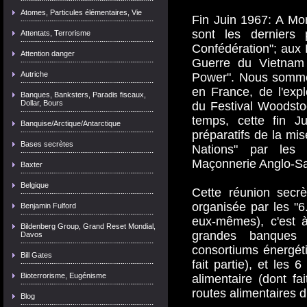
Atomes, Particules élémentaires, Vie
Fin Juin 1967: A Mon
sont les derniers 
Attentats, Terrorisme
Confédération"; aux E
Attention danger
Guerre du Vietnam 
Autriche
Power". Nous somme
en France, de l'exp
Banques, Banksters, Paradis fiscaux,
Dollar, Bours
du Festival Woodsto
temps, cette fin J
Banquise/Arctique/Antarctique
préparatifs de la mi
Bases secrètes
Nations" par les
Maçonnerie Anglo-Sa
Baxter
Belgique
Cette réunion secrè
organisée par les "6.
Benjamin Fulford
eux-mêmes), c'est à
Bildenberg Group, Grand Reset Mondial,
grandes banques 
Davos
consortiums énergéti
Bill Gates
fait partie), et les 
Bioterrorisme, Eugénisme
alimentaire (dont fai
routes alimentaires
Blog