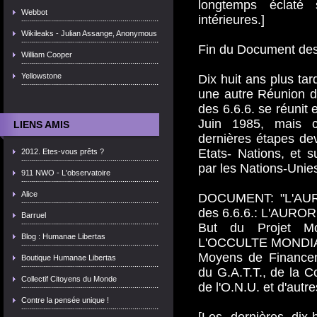
longtemps éclaté 
Webbot
intérieures.]
Wikileaks - Julian Assange, Anonymous
Fin du Document des 
William Cooper
Yellowstone
Dix huit ans plus tard
une autre Réunion 
des 6.6.6. se réunit 
Juin 1985, mais ce
LIENS AMIS
dernières étapes de
Etats- Nations, et s
2012. Etes-vous prêts ?
par les Nations-Unie
911 NWO - L'observatoire
Alice
DOCUMENT: "L'AUR
des 6.6.6.: L'AUR
Barruel
But du Projet M
Blog : Humanae Libertas
L'OCCULTE MONDI
Moyens de Financeme
Boutique Humanae Libertas
du G.A.T.T., de la 
Collectif Citoyens du Monde
de l'O.N.U. et d'aut
Contre la pensée unique !