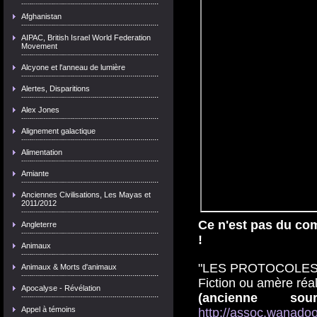
Afghanistan
AIPAC, British Israel World Federation
Movement
Alcyone et l'anneau de lumière
Alertes, Disparitions
Alex Jones
Alignement galactique
Alimentation
Amiante
Anciennes Civilisations, Les Mayas et
2011/2012
Ce n'est pas du com
Angleterre
!
Animaux
"LES PROTOCOLES
Animaux & Morts d'animaux
Fiction ou amère réal
Apocalyse - Révélation
(ancienne sour
Appel à témoins
http://assoc.wanadoo