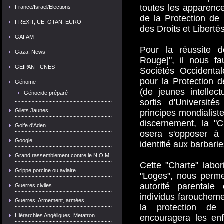
toutes les apparence
France/Israël/Elections
de la Protection de
FREXIT, UE, OTAN, EURO
des Droits et Libertés
GAFAM
Pour la réussite d
Gaza, News
Rouge]", il nous fa
GEIPAN - CNES
Sociétés Occidenta
pour la Protection d
Génome
(de jeunes intellec
Génocide préparé
sortis d'Universi
Gilets Jaunes
principes mondialiste
discernement, la "C
Golfe d'Aden
osera s'opposer 
Google
identifié aux barbar
Grand rassemblement contre le N.O.M.
Cette "Charte" labo
Grippe porcine ou aviaire
"Loges", nous perme
autorité parentale
Guerres civiles
individus farouchem
Guerres, Armement, armées,
la protection de 
Hiérarchies Angéliques, Metatron
encouragera les en