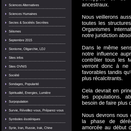
ancestraux.
Sciences Alternatives
Sciences Humaines
Nous veillerons aus
toutes les structur
Sectes & Sociétés Secrètes
Organismes interna
Séismes
notre juridiction abso
Septembre 2015
Dans le même sens, 
Sionisme, Oligarchie, LDJ
notre influence aup
Sites infos
contrôler tous les 
verront donc à ne 
Sites OVNIS
favorables tandis qu'
Société
plus récalcitrants.
Sondages, Popularité
Cela devrait en pri
Spiritualité, Energies, Lumière
les populations, a
Surpopulation
besoin de faire plus d
Survie, Réveillez-vous, Préparez-vous
Nous devrons nous o
Symboles ésotériques
la phase de dérégi
amorcée au début d
Syrie, Iran, Russie, Irak, Chine