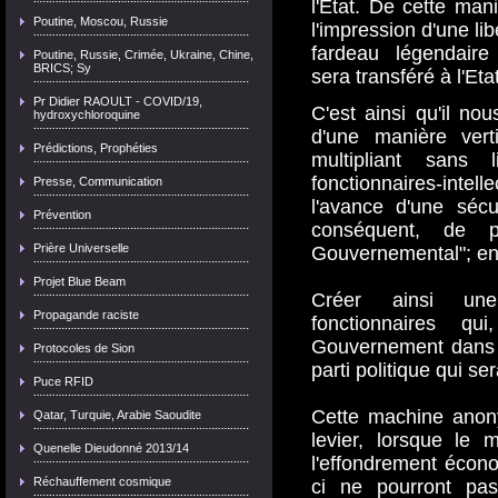
l'Etat. De cette mani
Poutine, Moscou, Russie
l'impression d'une li
fardeau légendaire
Poutine, Russie, Crimée, Ukraine, Chine,
BRICS; Sy
sera transféré à l'Eta
Pr Didier RAOULT - COVID/19,
C'est ainsi qu'il no
hydroxychloroquine
d'une manière vert
Prédictions, Prophéties
multipliant sans
fonctionnaires-intel
Presse, Communication
l'avance d'une sécu
Prévention
conséquent, de p
Prière Universelle
Gouvernemental"; en 
Projet Blue Beam
Créer ainsi un
Propagande raciste
fonctionnaires q
Gouvernement dans l
Protocoles de Sion
parti politique qui se
Puce RFID
Cette machine anon
Qatar, Turquie, Arabie Saoudite
levier, lorsque le
Quenelle Dieudonné 2013/14
l'effondrement écon
Réchauffement cosmique
ci ne pourront pas