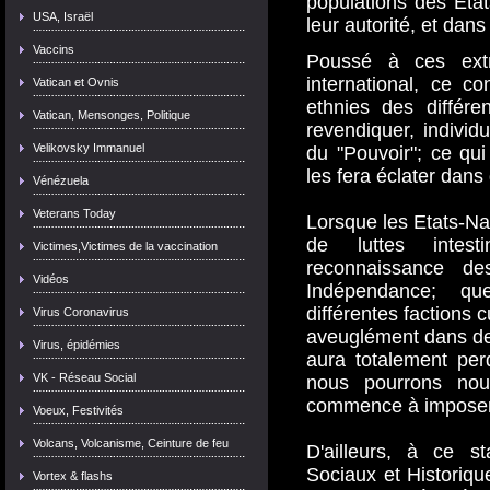
populations des Etats
USA, Israël
leur autorité, et dan
Vaccins
Poussé à ces extr
international, ce c
Vatican et Ovnis
ethnies des différ
Vatican, Mensonges, Politique
revendiquer, individ
Velikovsky Immanuel
du "Pouvoir"; ce qui
les fera éclater dans
Vénézuela
Veterans Today
Lorsque les Etats-Nat
de luttes intes
Victimes,Victimes de la vaccination
reconnaissance de
Vidéos
Indépendance; qu
différentes factions c
Virus Coronavirus
aveuglément dans des
Virus, épidémies
aura totalement per
VK - Réseau Social
nous pourrons nou
commence à imposer 
Voeux, Festivités
Volcans, Volcanisme, Ceinture de feu
D'ailleurs, à ce st
Sociaux et Historiqu
Vortex & flashs