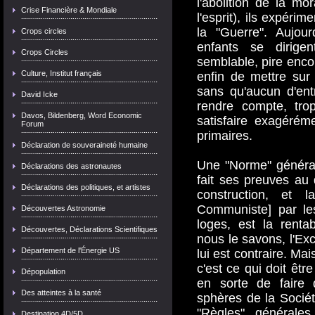
l'abolition de la mo
Crise Financière & Mondiale
l'esprit), ils expéri
la "Guerre". Aujour
Crops circles
enfants se dirige
Crops Circles
semblable, pire encor
Culture, Institut français
enfin de mettre sur
sans qu'aucun d'en
David Icke
rendre compte, tro
Davos, Bildenberg, Word Economic
satisfaire exagérém
Forum
primaires.
Déclaration de souveraineté humaine
Une "Norme" général
Déclarations des astronautes
fait ses preuves au
Déclarations des politiques, et artistes
construction, et
Communiste] par les
Découvertes Astronomie
loges, est la rentab
Découvertes, Déclarations Scientifiques
nous le savons, l'Ex
Département de l'Énergie US
lui est contraire. Ma
c'est ce qui doit êt
Dépopulation
en sorte de faire 
Des atteintes à la santé
sphères de la Socié
"Règles" générales
Destination 4D/5D