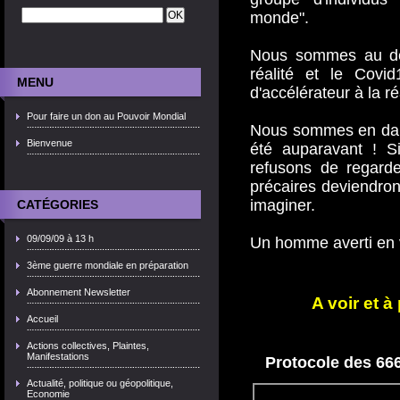
monde".
Nous sommes au del
réalité et le Covi
MENU
d'accélérateur à la ré
Pour faire un don au Pouvoir Mondial
Nous sommes en dan
Bienvenue
été auparavant ! S
refusons de regarde
précaires deviendron
imaginer.
CATÉGORIES
09/09/09 à 13 h
Un homme averti en 
3ème guerre mondiale en préparation
Abonnement Newsletter
A voir et 
Accueil
Actions collectives, Plaintes,
Manifestations
Protocole des 66
Actualité, politique ou géopolitique,
Economie