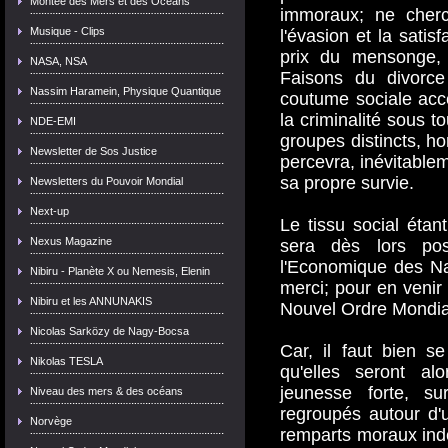
Montée des Mers et des Océans
immoraux; ne cherch
Musique - Clips
l'évasion et la satis
prix du mensonge, d
NASA, NSA
Faisons du divorce
Nassim Haramein, Physique Quantique
coutume sociale acc
la criminalité sous t
NDE-EMI
groupes distincts, hor
Newsletter de Sos Justice
percevra, inévitabl
sa propre survie.
Newsletters du Pouvoir Mondial
Next-up
Le tissu social étan
Nexus Magazine
sera dès lors poss
l'Economique des Na
Nibiru - Planète X ou Nemesis, Elenin
merci; pour en venir
Nibiru et les ANNUNAKIS
Nouvel Ordre Mondia
Nicolas Sarközy de Nagy-Bocsa
Car, il faut bien s
Nikolas TESLA
qu'elles seront a
jeunesse forte, su
Niveau des mers & des océans
regroupés autour d'
Norvège
remparts moraux indéf