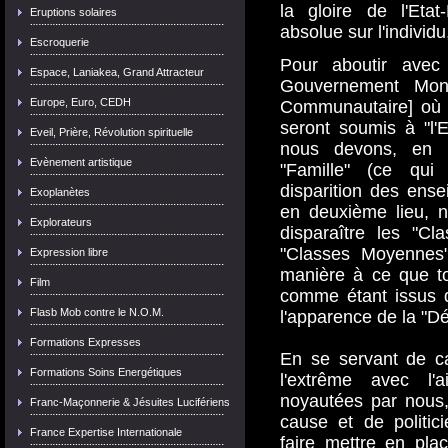
la gloire de l'Etat
Eruptions solaires
absolue sur l'individu
Escroquerie
Pour aboutir avec 
Espace, Laniakea, Grand Attracteur
Gouvernement Mon
Europe, Euro, CEDH
Communautaire] où t
seront soumis à "l'
Eveil, Prière, Révolution spirituelle
nous devons, en pr
Evènement artistique
"Famille" (ce qu
disparition des ense
Exoplanètes
en deuxième lieu, ni
Explorateurs
disparaître les "Cla
"Classes Moyennes
Expression libre
manière à ce que t
Film
comme étant issus de
Flasb Mob contre le N.O.M.
l'apparence de la "D
Formations Expresses
En se servant de ca
Formations Soins Energétiques
l'extrême avec l'a
noyautées par nous,
Franc-Maçonnerie & Jésuites Lucifériens
cause et de politic
France Expertise Internationale
faire mettre en pl