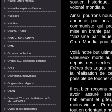
Nouvel Ordre Mondial
soutien historique
volonté mondiale.
Nouvelles espèces d'animaux
Ainsi pourrons-nou
Nucléaire
annoncé par nos 
Nutrition
communiste qui pro
mise en branle par t
Obama, Trump
"Nazisme par leque
OGM et MONSANTO
Ordre Mondial pour 
OMS
Voilà notre but ultim
On nous cache tout
valeureux morts au
Ondes, 5G, Téléphone portable
depuis des siècles.
Frères des Loges pa
ONU
la réalisation de c
Opérations Anonymous
possible de toucher d
Origines des religions
Il est bien reconnu 
OTAN
avoir assuré ses 
Ovnis et ET - Les révélations du Dr
habillement et gîte
Michaël WOLF
moins vigilant. Perm
Ovnis et Extraterrestres
tout en orientant à no