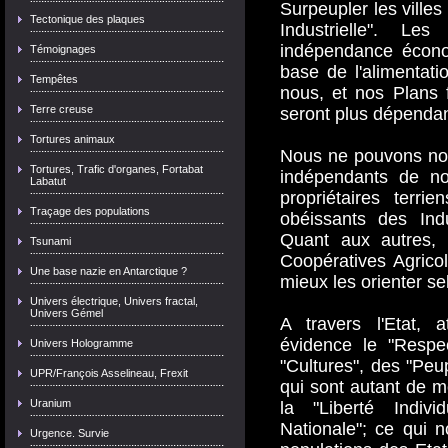
Surpeupler les villes
Tectonique des plaques
Industrielle". Les
indépendance économ
Témoignages
base de l'alimentat
Tempêtes
nous, et nos Plans f
Terre creuse
seront plus dépendan
Tortures animaux
Nous ne pouvons nou
Tortures, Trafic d'organes, Fortabat
indépendants de no
Labatut
propriétaires terri
Traçage des populations
obéissants des Indu
Quant aux autres, 
Tsunami
Coopératives Agricol
Une base nazie en Antarctique ?
mieux les orienter sel
Univers électrique, Univers fractal,
Univers Gémel
A travers l'Etat, 
évidence le "Respec
Univers Hologramme
"Cultures", des "Peup
UPR/François Asselineau, Frexit
qui sont autant de m
Uranium
la "Liberté Indivi
Nationale"; ce qui 
Urgence. Survie