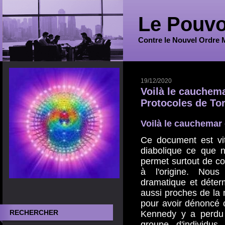
Le Pouvo
Contre le Nouvel Ordre 
19/12/2020
Voilà le cauchema
Protocoles de To
Voilà le cauchemar 
Ce document est vit
diabolique ce que 
permet surtout de c
à l'origine. Nou
dramatique et déter
aussi proches de la 
pour avoir dénoncé c
RECHERCHER
Kennedy y a perdu 
groupe d'individus