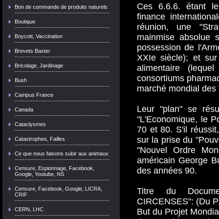
Ces 6.6.6. étant l
Bon de commande de produits naturels
finance international
Boutique
réunion, une "St
mainmise absolue s
Boycott, Vaccination
possession de l'Arm
Brevets Baxter
XXIe siècle); et sur 
Bricolage, Jardinage
alimentaire (leque
consortiums pharmace
Bush
marché mondial des "
Campus France
Leur "plan" se résu
Canada
"L'Economique, le Po
Cataclysmes
70 et 80. S'il réussi
sur la prise du "Pouv
Catastrophes, Failles
"Nouvel Ordre Mond
Ce que nous faisons subir aux animaux
américain George Bu
Censure, Espionnage, Facebook,
des années 90.
Google, Youtube, NS
Censure, Facebook, Google, LICRA,
Titre du Docum
CRIF
CIRCENSES": (Du Pai
CERN, LHC
But du Projet Mondial