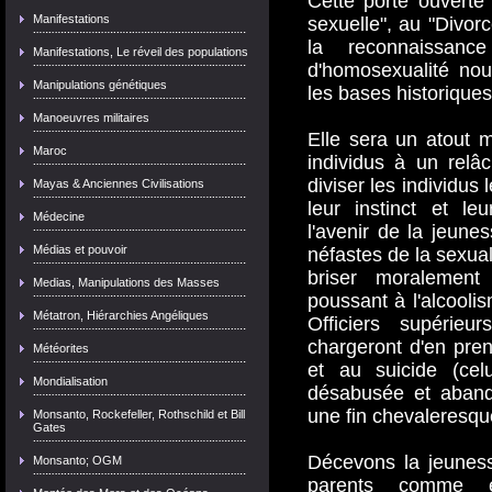
Cette porte ouverte
Manifestations
sexuelle", au "Divor
la reconnaissanc
Manifestations, Le réveil des populations
d'homosexualité nou
Manipulations génétiques
les bases historiques
Manoeuvres militaires
Elle sera un atout 
Maroc
individus à un rel
diviser les individus
Mayas & Anciennes Civilisations
leur instinct et le
Médecine
l'avenir de la jeun
Médias et pouvoir
néfastes de la sexual
briser moralement
Medias, Manipulations des Masses
poussant à l'alcooli
Métatron, Hiérarchies Angéliques
Officiers supérieu
chargeront d'en pren
Météorites
et au suicide (cel
Mondialisation
désabusée et aban
une fin chevaleresqu
Monsanto, Rockefeller, Rothschild et Bill
Gates
Décevons la jeuness
Monsanto; OGM
parents comme éta