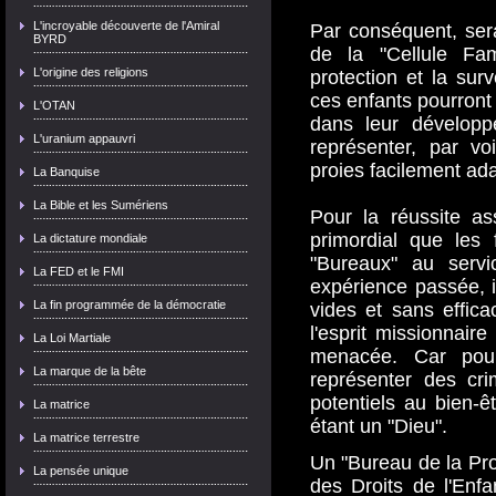
L'incroyable découverte de l'Amiral
Par conséquent, sera
BYRD
de la "Cellule Fam
L'origine des religions
protection et la surv
ces enfants pourront 
L'OTAN
dans leur développ
L'uranium appauvri
représenter, par v
proies facilement ad
La Banquise
La Bible et les Sumériens
Pour la réussite ass
primordial que les 
La dictature mondiale
"Bureaux" au servi
La FED et le FMI
expérience passée, 
La fin programmée de la démocratie
vides et sans effica
l'esprit missionnair
La Loi Martiale
menacée. Car pour
La marque de la bête
représenter des cr
potentiels au bien-ê
La matrice
étant un "Dieu".
La matrice terrestre
Un "Bureau de la Pro
La pensée unique
des Droits de l'Enfa