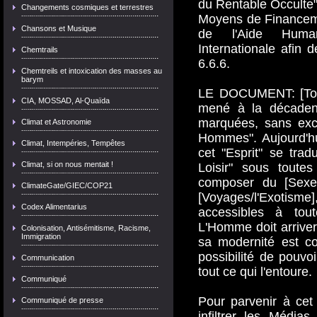
du Rentable Occulte"
Changements cosmiques et terrestres
Moyens de Financemen
Chansons et Musique
de l'Aide Humani
Internationale afin d
Chemtrails
6.6.6.
Chemtreils et intoxication des masses au
barym
LE DOCUMENT: [Tout
CIA, MOSSAD, Al-Quaïda
mené à la décadence
marquées, sans exce
Climat et Astronomie
Hommes". Aujourd'hu
Climat, Intempéries, Tempêtes
cet "Esprit" se tra
Climat, si on nous mentait !
Loisir" sous toute
composer du [Sexe]
ClimateGate/GIEC/COP21
[Voyages/l'Exotisme]
Codex Alimentarius
accessibles à tou
L'Homme doit arriver 
Colonisation, Antisémitisme, Racisme,
Immigration
sa modernité est c
possibilité de pouvo
Communication
tout ce qui l'entoure.
Communiqué
Pour parvenir à cet o
Communiqué de presse
infiltrer les Médias