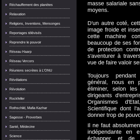
masse salariale sans
Réchauffement des planètes
moyens.
Relaxation
D'un autre coté, c
Religions, Inventions, Mensonges
image froide et inse
Reportages télévisés
cette machine co
beaucoup de ses fon
Reprendre le pouvoir
de protection cont
Réseau Haarp
s'aventurer à traver
Réseau Vercors
vue de faire valoir s
Réunions secrètes à L'ONU
Toujours pendant 
Révélations
général, nous en p
éliminer, selon le
Révolution
dirigeants d'entrep
Rockfeller
Organismes d'Et
Scientifique dont l'a
Rothschild, Mafia Kazhar
donner trop de pouvo
Sagesse - Proverbes
Il ne faut absolumen
Santé, Médecine
indépendante en e
Science
échapper, et de 