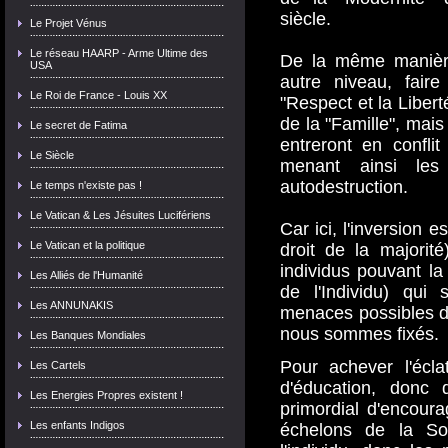
siècle.
Le Projet Vénus
Le réseau HAARP - Arme Ultime des
De la même manièr
USA
autre niveau, fair
Le Roi de France - Louis XX
"Respect et la Liber
de la "Famille", mais
Le secret de Fatima
entreront en conflit
Le Siècle
menant ainsi les
autodestruction.
Le temps n'existe pas !
Le Vatican & Les Jésuites Lucifériens
Car ici, l'inversion e
Le Vatican et la politique
droit de la majorit
individus pouvant la
Les Alliés de l'Humanité
de l'Individu) qui 
Les ANNUNAKIS
menaces possibles de
nous sommes fixés.
Les Banques Mondiales
Pour achever l'écl
Les Cartels
d'éducation, donc 
Les Energies Propres existent !
primordial d'encoura
Les enfants Indigos
échelons de la Soc