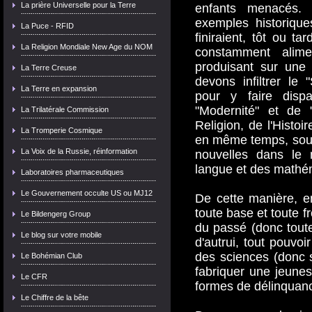
La prière Universelle pour la Terre
enfants menacés. 
exemples historique
La Puce - RFID
finiraient, tôt ou tar
La Religion Mondiale New Age du NOM
constamment alim
produisant sur une
La Terre Creuse
devons infiltrer le
La Terre en expansion
pour y faire dispa
"Modernité" et de "
La Trilatérale Commission
Religion, de l'Histoi
La Tromperie Cosmique
en même temps, sous
La Voix de la Russie, réinformation
nouvelles dans le m
langue et des mathé
Laboratoires pharmaceutiques
Le Gouvernement occulte US ou MJ12
De cette manière, e
toute base et toute f
Le Bildengerg Group
du passé (donc toute 
Le blog sur votre mobile
d'autrui, tout pouvo
des sciences (donc s
Le Bohémian Club
fabriquer une jeune
Le CFR
formes de délinquan
Le Chiffre de la bête