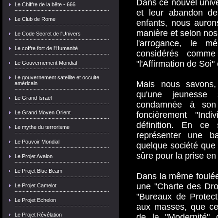
Dans ce nouvel unive
Le Chiffre de la bête - 666
et leur abandon de 
Le Club de Rome
enfants, nous aurons
manière et selon nos
Le Code Secret de l'Univers
l'arrogance, le mép
Le coffre fort de l'Humanité
considérés comme
"l'Affirmation de Soi" 
Le Gouvernement Mondial
Le gouvernement satellite et occulte
Mais nous savons,
américain
qu'une jeunesse 
Le Grand Israël
condamnée à son a
Le Grand Moyen Orient
foncièrement "Indiv
définition. En ce
Le mythe du terrorisme
représenter une ba
Le Pouvoir Mondial
quelque société que 
sûre pour la prise en
Le Projet Avalon
Le Projet Blue Beam
Dans la même foulée, 
une "Charte des Droit
Le Projet Camelot
"Bureaux de Protect
Le Projet Echelon
aux masses, que ces
Le Projet Révélation
de la "Modernité" 