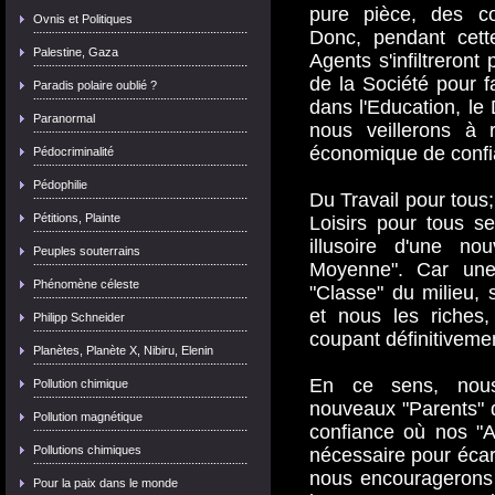
pure pièce, des co
Ovnis et Politiques
Donc, pendant cet
Palestine, Gaza
Agents s'infiltreront
de la Société pour 
Paradis polaire oublié ?
dans l'Education, le D
Paranormal
nous veillerons à 
économique de confi
Pédocriminalité
Pédophilie
Du Travail pour tous;
Pétitions, Plainte
Loisirs pour tous s
illusoire d'une no
Peuples souterrains
Moyenne". Car une f
Phénomène céleste
"Classe" du milieu, 
et nous les riches,
Philipp Schneider
coupant définitiveme
Planètes, Planète X, Nibiru, Elenin
En ce sens, nous
Pollution chimique
nouveaux "Parents" d
Pollution magnétique
confiance où nos "Ag
Pollutions chimiques
nécessaire pour écar
nous encouragerons 
Pour la paix dans le monde