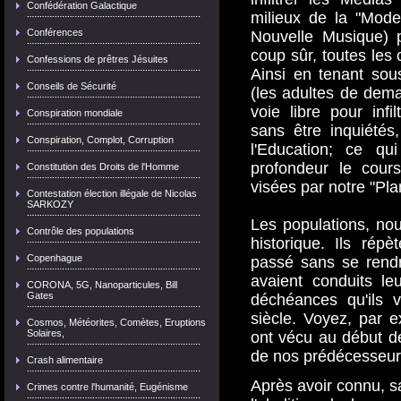
Confédération Galactique
milieux de la "Mode"
Conférences
Nouvelle Musique) p
coup sûr, toutes les
Confessions de prêtres Jésuites
Ainsi en tenant sou
Conseils de Sécurité
(les adultes de dem
voie libre pour infi
Conspiration mondiale
sans être inquiétés
Conspiration, Complot, Corruption
l'Education; ce qu
profondeur le cours
Constitution des Droits de l'Homme
visées par notre "Pla
Contestation élection illégale de Nicolas
SARKOZY
Les populations, no
Contrôle des populations
historique. Ils rép
Copenhague
passé sans se rend
avaient conduits l
CORONA, 5G, Nanoparticules, Bill
Gates
déchéances qu'ils v
siècle. Voyez, par 
Cosmos, Météorites, Comètes, Eruptions
Solaires,
ont vécu au début de
de nos prédécesseu
Crash alimentaire
Après avoir connu, sa
Crimes contre l'humanité, Eugénisme