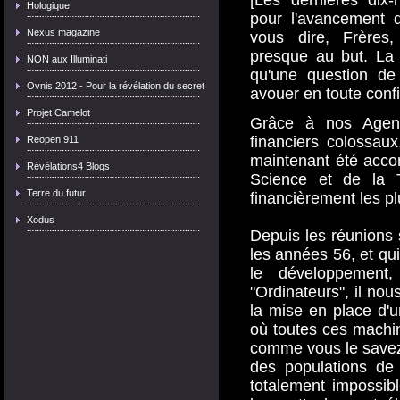
[Les dernières dix-
Hologique
pour l'avancement 
Nexus magazine
vous dire, Frères
presque au but. La 
NON aux Illuminati
qu'une question de
Ovnis 2012 - Pour la révélation du secret
avouer en toute conf
Projet Camelot
Grâce à nos Agents
financiers colossau
Reopen 911
maintenant été acco
Révélations4 Blogs
Science et de la T
Terre du futur
financièrement les p
Xodus
Depuis les réunions
les années 56, et qui
le développement,
"Ordinateurs", il nou
la mise en place d'u
où toutes ces machine
comme vous le savez d
des populations de 
totalement impossib