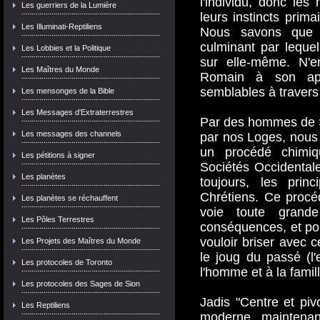
l'individu, donc les
Les guerriers de la Lumière
leurs instincts prim
Les Illuminati-Reptiliens
Nous savons que c
culminant par lequel 
Les Lobbies et la Politique
sur elle-même. N'en
Les Maîtres du Monde
Romain à son apog
semblables à travers l
Les mensonges de la Bible
Les Messages d'Extraterrestres
Par des hommes de S
Les messages des channels
par nos Loges, nous 
un procédé chimiqu
Les pétitions à signer
Sociétés Occidentale
Les planètes
toujours, les prin
Chrétiens. Ce procéd
Les planètes se réchauffent
voie toute grand
Les Pôles Terrestres
conséquences, et po
vouloir briser avec 
Les Projets des Maîtres du Monde
le joug du passé (
Les protocoles de Toronto
l'homme et à la famil
Les protocoles des Sages de Sion
Jadis "Centre et pivo
Les Reptiliens
moderne, maintenant