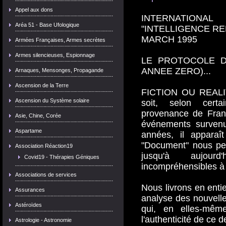
Appel aux dons
INTERNATION
Aréa 51 - Base Ufologique
"INTELLIGENCE R
MARCH 1995
Armées Françaises, Armes secrètes
Armes silencieuses, Espionnage
LE PROTOCOLE DE
ANNEE ZERO)...
Arnaques, Mensonges, Propagande
Ascension de la Terre
FICTION OU REALITE
Ascension du Système solaire
soit, selon cert
provenance de Franc
Asie, Chine, Corée
événements survenu
Aspartame
années, il apparaî
"Document" nous pe
Association Réaction19
jusqu'à aujour
Covid19 - Thérapies Géniques
incompréhensibles à 
Associations de services
Nous livrons en enti
Assurances
analyse des nouvell
Astéroïdes
qui, en elles-mêm
l'authenticité de ce d
Astrologie - Astronomie