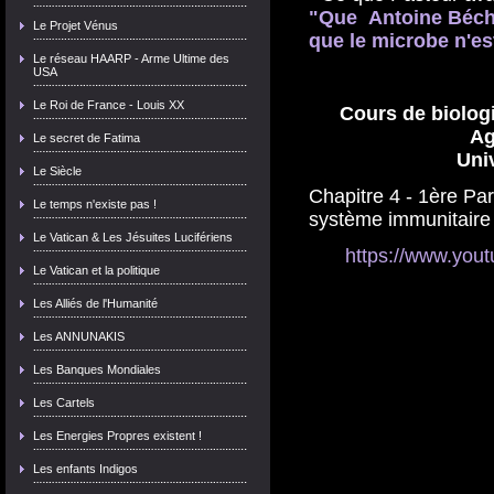
"Que Antoine Bécha
Le Projet Vénus
que le microbe n'est
Le réseau HAARP - Arme Ultime des
USA
Le Roi de France - Louis XX
Cours de biologi
Ag
Le secret de Fatima
Univ
Le Siècle
Chapitre 4 - 1ère Par
Le temps n'existe pas !
système immunitaire 
Le Vatican & Les Jésuites Lucifériens
https://www.yo
Le Vatican et la politique
Les Alliés de l'Humanité
Les ANNUNAKIS
Les Banques Mondiales
Les Cartels
Les Energies Propres existent !
Les enfants Indigos