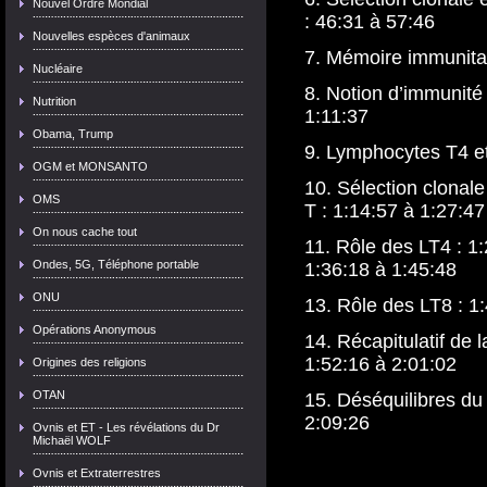
Nouvel Ordre Mondial
:
46:31
à
57:46
Nouvelles espèces d'animaux
7. Mémoire immunita
Nucléaire
8. Notion d’immunité 
Nutrition
1:11:37
Obama, Trump
9. Lymphocytes T4 e
OGM et MONSANTO
10. Sélection clonale
OMS
T :
1:14:57
à
1:27:47
On nous cache tout
11. Rôle des LT4 :
1:
Ondes, 5G, Téléphone portable
1:36:18
à
1:45:48
ONU
13. Rôle des LT8 :
1
Opérations Anonymous
14. Récapitulatif de 
1:52:16
à
2:01:02
Origines des religions
OTAN
15. Déséquilibres du
2:09:26
Ovnis et ET - Les révélations du Dr
Michaël WOLF
Ovnis et Extraterrestres