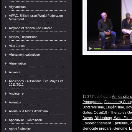
Afghanistan
AIPAC, British Israel World Federation
Movement
Alcyone et l'anneau de lumière
Alertes, Disparitions
Alex Jones
Alignement galactique
Alimentation
Amiante
Anciennes Civilisations, Les Mayas et
2011/2012
Angleterre
11:37 Publié dans
Armes silen
Propagande
,
Bildenberg Grou
Animaux
Bioterrorisme, Eugénisme
,
Boy
Animaux & Morts d'animaux
Gates
,
Covid19 - Thérapies G
Davos, Bildenberg, Word Eco
Apocalyse - Révélation
Empoisonnement
,
Epidémie, 
Génocide préparé
,
Génome
,
L
Appel à témoins