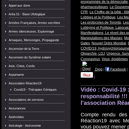
programmée de la démocratie
Appel aux dons
pharmaceutiques
,
Le Gouvern
CFR
,
Le Chiffre de la bête - 66
Aréa 51 - Base Ufologique
Lobbies et la Politique
,
Les Ma
Les protocoles de Toronto
,
Les
Armées Françaises, Armes secrètes
Lobbying et Politique, Labora
Armes silencieuses, Espionnage
Manifestations, Le réveil des p
Manipulations des Masses
,
Mo
Arnaques, Mensonges, Propagande
Gates
,
Nouvel Ordre Mondial
,
COVID/19, hydroxychloroquin
Ascension de la Terre
Oligarchie, LDJ
,
Urgence. Surv
Ascension du Système solaire
Coronavirus
,
Virus, épidémies
Asie, Chine, Corée
|
Digg
|
Facebook
|
Aspartame
|
Association Réaction19
Vidéo : Covid-19
Covid19 - Thérapies Géniques
responsabilité !
Associations de services
l'association Réa
Assurances
Compte rendu des a
Astéroïdes
Réaction19 avec Me
vous pouvez mener 
Astrologie - Astronomie