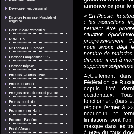
annoncé ce jour le 
Développement personnel
« En Russie, la situa
Dictature Française, Mondiale et
; les restrictions 
religieuse
peuvent être progr
Docteur Marc Vercoutère
situation épidémio
DOM-TOM
progressivement. Ce
nous avons déjà l
Dr. Leonard G. Horowitz
nombre de malades.
Elections Européennes UPR
diminue, il est à mo
supprimer soigneusem
Elections Illégales
Actuellement dan
Emeutes, Guerres civiles
Fédération de Russie 
Empoisonnement
depuis l’été der
Energies libres, électricité gratuite
occidentaux: To
fonctionnent (bars e
Engrais, pesticides..
régions fermer à 23
Environnement, Nature
beaucoup ne ferm
limitations sont l’ob
Epidémie, Pandémie
masque dans les tran
Ere du Verseau
à 50% du taux d’oc