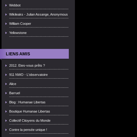
Webbot
Wikileaks - Julian Assange, Anonymous
William Cooper
Yellowstone
LIENS AMIS
2012. Etes-vous prêts ?
911 NWO - L'observatoire
Alice
Barruel
Blog : Humanae Libertas
Boutique Humanae Libertas
Collectif Citoyens du Monde
Contre la pensée unique !