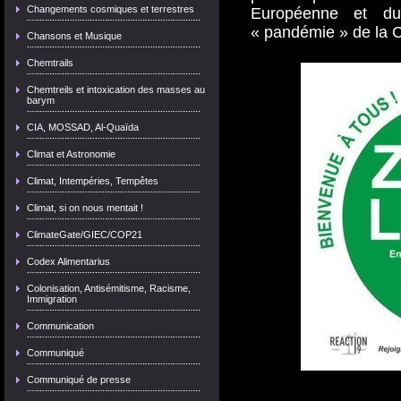
Changements cosmiques et terrestres
Européenne et du
« pandémie » de la
Chansons et Musique
Chemtrails
Chemtreils et intoxication des masses au
barym
CIA, MOSSAD, Al-Quaïda
Climat et Astronomie
Climat, Intempéries, Tempêtes
Climat, si on nous mentait !
ClimateGate/GIEC/COP21
Codex Alimentarius
Colonisation, Antisémitisme, Racisme,
Immigration
Communication
Communiqué
Communiqué de presse