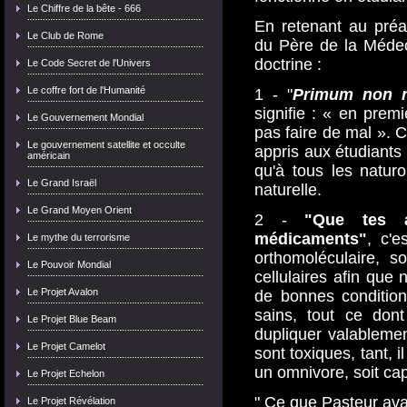
Le Chiffre de la bête - 666
En retenant au préal
Le Club de Rome
du Père de la Médec
doctrine :
Le Code Secret de l'Univers
Le coffre fort de l'Humanité
1 - "
Primum non 
signifie :
« en premi
Le Gouvernement Mondial
pas faire de mal »
. 
Le gouvernement satellite et occulte
appris aux étudiants
américain
qu'à tous les natur
Le Grand Israël
naturelle.
Le Grand Moyen Orient
2 -
"Que tes a
médicaments"
, c'e
Le mythe du terrorisme
orthomoléculaire, so
Le Pouvoir Mondial
cellulaires afin que
Le Projet Avalon
de bonnes condition
sains, tout ce don
Le Projet Blue Beam
dupliquer valablemen
Le Projet Camelot
sont toxiques, tant, 
un omnivore, soit ca
Le Projet Echelon
" Ce que Pasteur avai
Le Projet Révélation