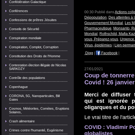
Confédération Galactique
Conférences
00:30 Publié dans
Actions coll
Dépopulation
,
Des atteintes à 
Confessions de prêtres Jésuites
Gouvernement Mondial
,
Les M
Pharmaceutique
,
Monsanto, Roc
Conseils de Sécurité
Mondial
,
Rothschild, Mafia Ka
Conspiration mondiale
vous, Préparez-vous
,
Urgence.
Virus, épidémies
|
Lien perman
Conspiration, Complot, Corruption
Digg
|
Facebook
|
Constitution des Droits de l'Homme
Contestation élection illégale de Nicolas
27/01/2021
SARKOZY
Coup de tonnerre 
Contrôle des populations
Covid ! 26 janvie
Copenhague
Merci de diffuser 
CORONA, 5G, Nanoparticules, Bill
Gates
qui est ignorée 
oligarques et du po
Cosmos, Météorites, Comètes, Eruptions
Solaires,
Le vrai titre de l'artic
Crash alimentaire
COVID : Vladimir P
Crimes contre l'humanité, Eugénisme
globalistes