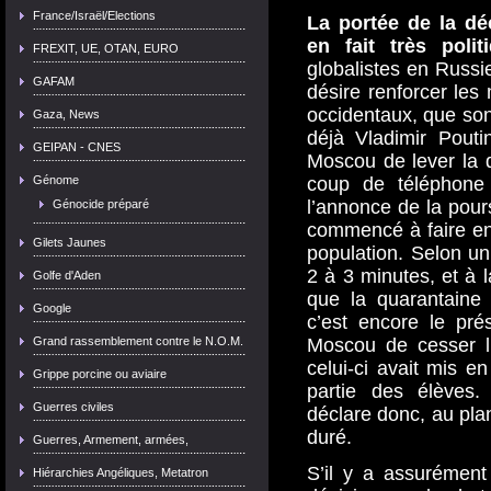
France/Israël/Elections
La portée de la dé
en fait très polit
FREXIT, UE, OTAN, EURO
globalistes en Russ
GAFAM
désire renforcer les
occidentaux, que son 
Gaza, News
déjà Vladimir Pout
GEIPAN - CNES
Moscou de lever la 
coup de téléphone 
Génome
l’annonce de la pours
Génocide préparé
commencé à faire en
Gilets Jaunes
population. Selon un 
2 à 3 minutes, et à 
Golfe d'Aden
que la quarantaine 
Google
c’est encore le pr
Moscou de cesser l
Grand rassemblement contre le N.O.M.
celui-ci avait mis 
Grippe porcine ou aviaire
partie des élèves. 
Guerres civiles
déclare donc, au pla
duré.
Guerres, Armement, armées,
S’il y a assurément 
Hiérarchies Angéliques, Metatron