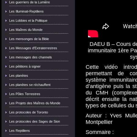
Les guerriers de la Lumière
Les Illuminati-Reptiliens
Les Lobbies et la Politique
Les Maîtres du Monde
Les mensonges de la Bible
DAEU B – Cours de 
Les Messages d'Extraterrestres
immunitaire 1ère Par
sy
Les messages des channels
Cette vidéo intr
Les pétitions à signer
permettant de co
Les planètes
système immunitaire
Les planètes se réchauffent
d’antigène puis la st
du CMH (complexe m
Les Pôles Terrestres
décrit ensuite la na
Les Projets des Maîtres du Monde
types de cellules du
Les protocoles de Toronto
Auteur : Yves Mull
Montpellier
Les protocoles des Sages de Sion
Les Reptiliens
Sommaire :