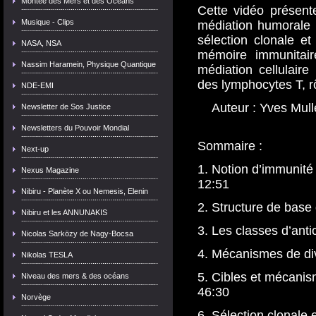
Montée des Mers et des Océans
Cette vidéo présent
Musique - Clips
médiation humorale (
sélection clonale et
NASA, NSA
mémoire immunitair
Nassim Haramein, Physique Quantique
médiation cellulaire 
des lymphocytes T, r
NDE-EMI
Auteur : Yves Mull
Newsletter de Sos Justice
Newsletters du Pouvoir Mondial
Sommaire :
Next-up
1. Notion d’immunité
Nexus Magazine
12:51
Nibiru - Planète X ou Nemesis, Elenin
2. Structure de base
Nibiru et les ANNUNAKIS
3. Les classes d’anti
Nicolas Sarközy de Nagy-Bocsa
4. Mécanismes de div
Nikolas TESLA
5. Cibles et mécanis
Niveau des mers & des océans
46:30
Norvège
6. Sélection clonale 