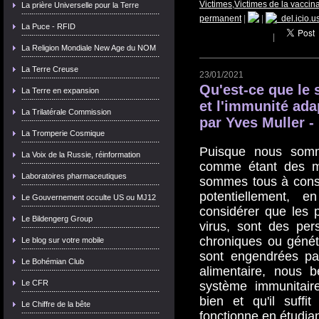
Victimes,Victimes de la vaccin
La prière Universelle pour la Terre
permanent
|
|
del.icio.u
La Puce - RFID
|
La Religion Mondiale New Age du NOM
La Terre Creuse
23/01/2021
Qu'est-ce que le
La Terre en expansion
et l'immunité ada
La Trilatérale Commission
par Yves Muller -
La Tromperie Cosmique
Puisque nous somm
La Voix de la Russie, réinformation
comme étant des ma
Laboratoires pharmaceutiques
sommes tous à cons
potentiellement, e
Le Gouvernement occulte US ou MJ12
considérer que les 
Le Bildengerg Group
virus, sont des per
chroniques ou génét
Le blog sur votre mobile
sont engendrées pa
Le Bohémian Club
alimentaire, nous 
Le CFR
système immunitaire
bien et qu'il suff
Le Chiffre de la bête
fonctionne en étudian