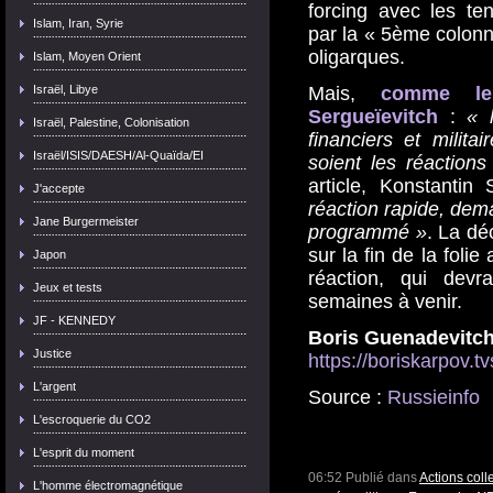
forcing avec les te
Islam, Iran, Syrie
par la « 5ème colon
oligarques.
Islam, Moyen Orient
Mais,
comme le 
Israël, Libye
Sergueïevitch
:
« 
Israël, Palestine, Colonisation
financiers et milita
Israël/ISIS/DAESH/Al-Quaïda/EI
soient les réactions
article, Konstantin
J'accepte
réaction rapide, dema
Jane Burgermeister
programmé »
. La dé
sur la fin de la foli
Japon
réaction, qui devr
Jeux et tests
semaines à venir.
JF - KENNEDY
Boris Guenadevitc
Justice
https://boriskarpov.t
L'argent
Source :
Russieinfo
L'escroquerie du CO2
L'esprit du moment
06:52 Publié dans
Actions coll
L'homme électromagnétique