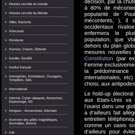
décision, par la chu
Histoire secrète du monde
à 80% de mécontent
popularité de P
Histoire secrète du Monde
mécontents, ), il 
Hitler, Nazisme
occidentaux rivali
Holocaute
enfermera le pl
population, que Vl
Honduras
dehors du plan global
Humour, Chants, Détente
mesures nouvelles
Constitution
(par ex
Insolite, Société
Femme exclusivement,
Institut français
la prédominance 
internationales, etc
Intempéries, Inondations, Ouragans,
Tempêtes, Séis
choisi, aux antipodes
International
Le hold-up électoral
Internet, Cyber-attaques, Anonymus,
aux Etats-Unis va 
Espionnage, NS
l’ouest dans une gl
Intrigues - Assassinats, Attentats
a d’ailleurs fait all
entretien téléphoniq
Inversion des pôles magnétiques,
Anomalies, Brèche
comme un oasis sou
d’ailleurs pour évit
Irak