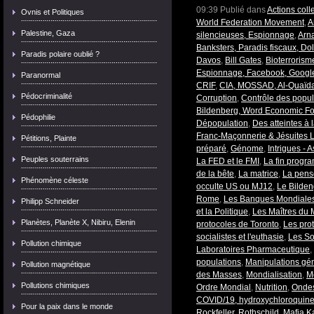
09:39 Publié dans
Actions coll
Ovnis et Politiques
World Federation Movement
,
A
Palestine, Gaza
silencieuses, Espionnage
,
Arn
Banksters, Paradis fiscaux, Dol
Paradis polaire oublié ?
Davos
,
Bill Gates
,
Bioterroris
Espionnage, Facebook, Google
Paranormal
CRIF
,
CIA, MOSSAD, Al-Quaïd
Pédocriminalité
Corruption
,
Contrôle des popul
Bildenberg, Word Economic F
Pédophilie
Dépopulation
,
Des atteintes à 
Franc-Maçonnerie & Jésuites L
Pétitions, Plainte
préparé
,
Génome
,
Intrigues - 
Peuples souterrains
La FED et le FMI
,
La fin progr
de la bête
,
La matrice
,
La pens
Phénomène céleste
occulte US ou MJ12
,
Le Bilde
Rome
,
Les Banques Mondiale
Philipp Schneider
et la Politique
,
Les Maîtres du
Planètes, Planète X, Nibiru, Elenin
protocoles de Toronto
,
Les pro
socialistes et l'euthasie
,
Les So
Pollution chimique
Laboratoires Pharmaceutique
,
populations
,
Manipulations gé
Pollution magnétique
des Masses
,
Mondialisation
,
Mo
Pollutions chimiques
Ordre Mondial
,
Nutrition
,
Ondes
COVID/19, hydroxychloroquin
Pour la paix dans le monde
Rockfeller
,
Rothschild, Mafia K