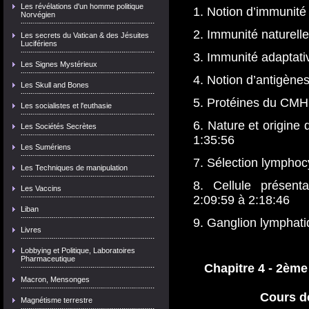
Les révélations d'un homme politique
1. Notion d’immunité
Norvégien
2. Immunité naturelle
Les secrets du Vatican & des Jésuites
Lucifériens
3. Immunité adaptati
Les Signes Mystérieux
4. Notion d’antigènes
Les Skull and Bones
5.
Protéines du CMH
Les socialistes et l'euthasie
6. Nature et origine 
Les Sociétés Secrètes
1:35:56
Les Sumériens
7. Sélection lymphoc
Les Techniques de manipulation
8. Cellule présent
Les Vaccins
2:09:59
à
2:18:46
Liban
9. Ganglion lymphati
Livres
Lobbying et Politique, Laboratoires
Pharmaceutique
Chapitre 4 - 2ème
Macron, Mensonges
Cours d
Magnétisme terrestre