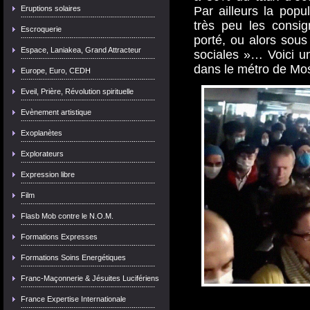
Par ailleurs la popu
Eruptions solaires
très peu les consi
Escroquerie
porté, ou alors sou
Espace, Laniakea, Grand Attracteur
sociales »… Voici un
dans le métro de Mo
Europe, Euro, CEDH
Eveil, Prière, Révolution spirituelle
Evènement artistique
Exoplanètes
Explorateurs
Expression libre
Film
Flasb Mob contre le N.O.M.
Formations Expresses
Formations Soins Energétiques
Franc-Maçonnerie & Jésuites Lucifériens
France Expertise Internationale