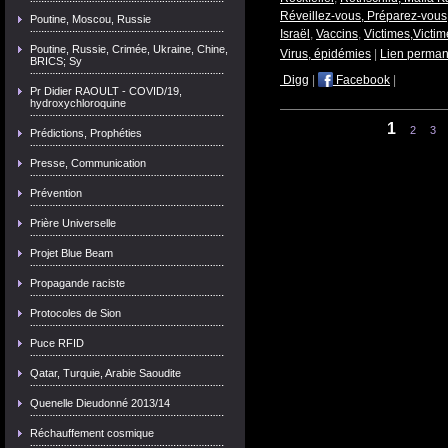
Réveillez-vous, Préparez-vous
Poutine, Moscou, Russie
Israël
,
Vaccins
,
Victimes,Victim
Poutine, Russie, Crimée, Ukraine, Chine,
Virus, épidémies
|
Lien perman
BRICS; Sy
Digg
|
Facebook
|
Pr Didier RAOULT - COVID/19,
hydroxychloroquine
1
2
3
Prédictions, Prophéties
Presse, Communication
Prévention
Prière Universelle
Projet Blue Beam
Propagande raciste
Protocoles de Sion
Puce RFID
Qatar, Turquie, Arabie Saoudite
Quenelle Dieudonné 2013/14
Réchauffement cosmique