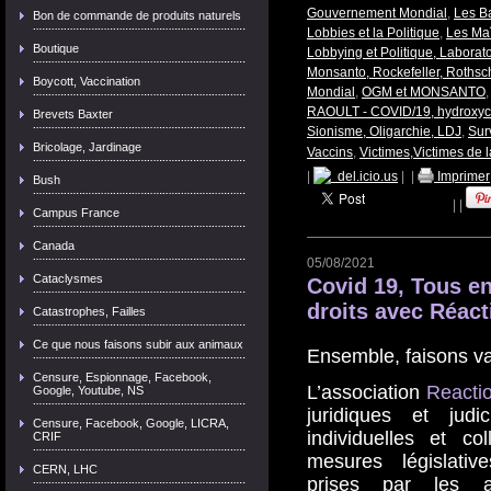
Gouvernement Mondial
,
Les B
Bon de commande de produits naturels
Lobbies et la Politique
,
Les Ma
Boutique
Lobbying et Politique, Labora
Monsanto, Rockefeller, Rothschi
Boycott, Vaccination
Mondial
,
OGM et MONSANTO
RAOULT - COVID/19, hydroxyc
Brevets Baxter
Sionisme, Oligarchie, LDJ
,
Sur
Bricolage, Jardinage
Vaccins
,
Victimes,Victimes de l
|
del.icio.us
|
|
Imprimer
Bush
|
|
Campus France
Canada
05/08/2021
Cataclysmes
Covid 19, Tous e
droits avec Réac
Catastrophes, Failles
Ce que nous faisons subir aux animaux
Ensemble, faisons val
Censure, Espionnage, Facebook,
L’association
Reacti
Google, Youtube, NS
juridiques et judi
Censure, Facebook, Google, LICRA,
individuelles et co
CRIF
mesures législativ
CERN, LHC
prises par les au