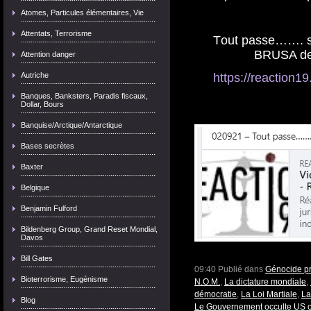
Atomes, Particules élémentaires, Vie
Attentats, Terrorisme
T
out passe……. sau
BRUSA de 
Attention danger
https://reaction1
Autriche
Banques, Banksters, Paradis fiscaux,
Dollar, Bours
Banquise/Arctique/Antarctique
Bases secrètes
Baxter
Belgique
Benjamin Fulford
Bildenberg Group, Grand Reset Mondial,
Davos
Bill Gates
09:40 Publié dans
Génocide p
Bioterrorisme, Eugénisme
N.O.M.
,
La dictature mondiale
,
démocratie
,
La Loi Martiale
,
La
Blog
Le Gouvernement occulte US 