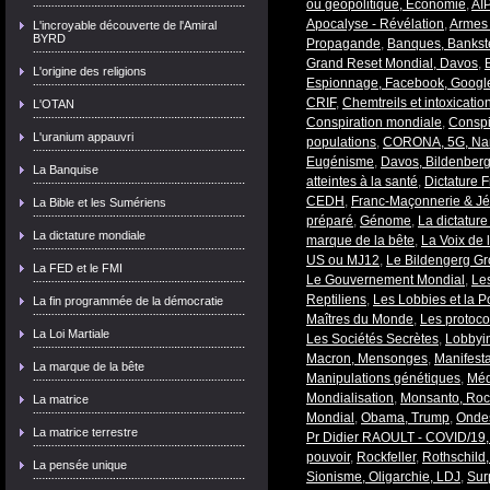
ou géopolitique, Economie
,
AIP
Apocalyse - Révélation
,
Armes 
L'incroyable découverte de l'Amiral
BYRD
Propagande
,
Banques, Bankster
Grand Reset Mondial, Davos
,
L'origine des religions
Espionnage, Facebook, Google
CRIF
,
Chemtreils et intoxicat
L'OTAN
Conspiration mondiale
,
Conspi
L'uranium appauvri
populations
,
CORONA, 5G, Nano
Eugénisme
,
Davos, Bildenber
La Banquise
atteintes à la santé
,
Dictature F
CEDH
,
Franc-Maçonnerie & Jés
La Bible et les Sumériens
préparé
,
Génome
,
La dictatur
La dictature mondiale
marque de la bête
,
La Voix de 
US ou MJ12
,
Le Bildengerg G
La FED et le FMI
Le Gouvernement Mondial
,
Le
Reptiliens
,
Les Lobbies et la Po
La fin programmée de la démocratie
Maîtres du Monde
,
Les protoco
La Loi Martiale
Les Sociétés Secrètes
,
Lobbyin
Macron, Mensonges
,
Manifesta
La marque de la bête
Manipulations génétiques
,
Méd
Mondialisation
,
Monsanto, Rocke
La matrice
Mondial
,
Obama, Trump
,
Ondes
La matrice terrestre
Pr Didier RAOULT - COVID/19,
pouvoir
,
Rockfeller
,
Rothschild,
La pensée unique
Sionisme, Oligarchie, LDJ
,
Sur