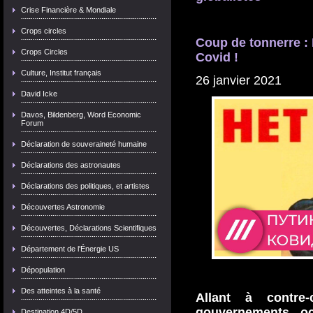
Crise Financière & Mondiale
Crops circles
Coup de tonnerre : 
Crops Circles
Covid !
Culture, Institut français
26 janvier 2021
David Icke
Davos, Bildenberg, Word Economic
Forum
Déclaration de souveraineté humaine
Déclarations des astronautes
Déclarations des politiques, et artistes
Découvertes Astronomie
Découvertes, Déclarations Scientifiques
Département de l'Énergie US
Dépopulation
Des atteintes à la santé
Allant à contre
gouvernements oc
Destination 4D/5D