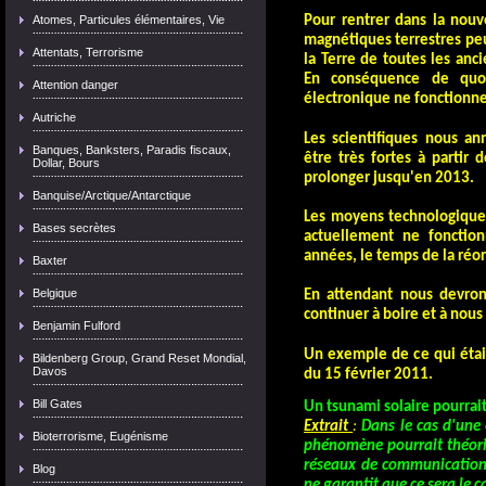
Atomes, Particules élémentaires, Vie
Pour rentrer dans la nouve
magnétiques terrestres peu
Attentats, Terrorisme
la Terre de toutes les anc
En conséquence de quoi
Attention danger
électronique ne fonctionne
Autriche
Les scientifiques nous an
Banques, Banksters, Paradis fiscaux,
être très fortes à partir
Dollar, Bours
prolonger jusqu'en 2013.
Banquise/Arctique/Antarctique
Les moyens technologique
Bases secrètes
actuellement ne fonction
années, le temps de la réor
Baxter
Belgique
En attendant nous devron
continuer à boire et à nous 
Benjamin Fulford
Un exemple de ce qui était
Bildenberg Group, Grand Reset Mondial,
Davos
du 15 février 2011.
Bill Gates
Un tsunami solaire pourrait
Extrait
:
Dans le cas d'une
Bioterrorisme, Eugénisme
phénomène pourrait théoriq
réseaux de communicatio
Blog
ne garantit que ce sera le ca