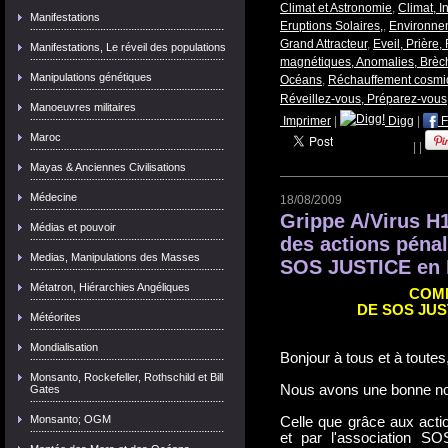
Climat et Astronomie
,
Climat, 
Manifestations
Eruptions Solaires,
,
Environne
Grand Attracteur
,
Eveil, Prière,
Manifestations, Le réveil des populations
magnétiques, Anomalies, Brèc
Manipulations génétiques
Océans
,
Réchauffement cosm
Réveillez-vous, Préparez-vous
Manoeuvres militaires
Imprimer
|
Digg
|
F
Maroc
|
|
Mayas & Anciennes Civilisations
Médecine
18/08/2009
Grippe A/Virus H1
Médias et pouvoir
des actions péna
Medias, Manipulations des Masses
SOS JUSTICE en 
Métatron, Hiérarchies Angéliques
COM
DE SOS JUS
Météorites
Mondialisation
Bonjour à tous et à toutes
Monsanto, Rockefeller, Rothschild et Bill
Nous avons une bonne no
Gates
Monsanto; OGM
Celle que grâce aux acti
et par l'association