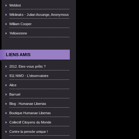
Webbot
Wikileaks - Julian Assange, Anonymous
William Cooper
Yellowstone
LIENS AMIS
2012. Etes-vous prêts ?
911 NWO - L'observatoire
Alice
Barruel
Blog : Humanae Libertas
Boutique Humanae Libertas
Collectif Citoyens du Monde
Contre la pensée unique !