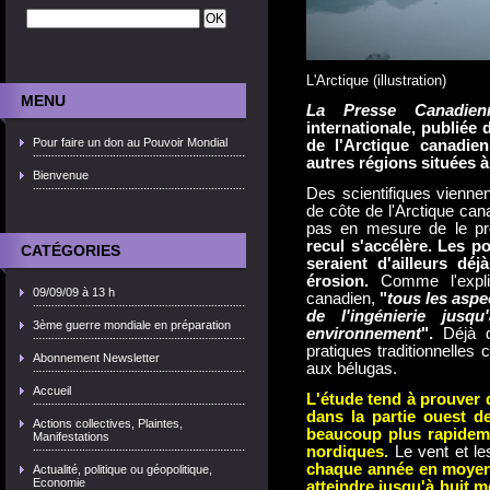
L'Arctique (illustration)
MENU
La Presse Canadien
internationale, publiée 
Pour faire un don au Pouvoir Mondial
de l'Arctique canadie
autres régions situées 
Bienvenue
Des scientifiques viennen
de côte de l'Arctique can
pas en mesure de le pr
recul s'accélère. Les p
CATÉGORIES
seraient d'ailleurs d
érosion.
Comme l'expl
09/09/09 à 13 h
canadien,
"
tous les aspe
de l'ingénierie jusqu
3ème guerre mondiale en préparation
environnement
".
Déjà 
pratiques traditionnelle
Abonnement Newsletter
aux bélugas.
Accueil
L'étude tend à prouver q
dans la partie ouest de
Actions collectives, Plaintes,
beaucoup plus rapideme
Manifestations
nordiques.
Le vent et l
chaque année en moy
Actualité, politique ou géopolitique,
Economie
atteindre jusqu'à huit m