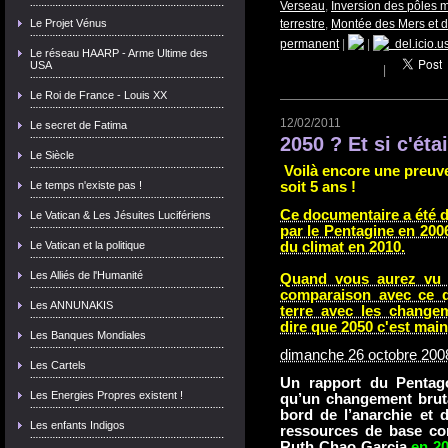
Verseau
,
Inversion des pôles 
Le Projet Vénus
terrestre
,
Montée des Mers et 
permanent
|
|
del.icio.u
Le réseau HAARP - Arme Ultime des
USA
|
Le Roi de France - Louis XX
12/02/2011
Le secret de Fatima
2050 ? Et si c'éta
Le Siècle
Voilà encore une preuve 
Le temps n'existe pas !
soit 5 ans !
Ce documentaire a été 
Le Vatican & Les Jésuites Lucifériens
par le Pentagine en 200
Le Vatican et la politique
du climat en 2010.
Les Alliés de l'Humanité
Quand vous aurez vu c
comparaison avec ce q
Les ANNUNAKIS
terre avec les change
dire que 2050 c'est main
Les Banques Mondiales
dimanche 26 octobre 200
Les Cartels
Un rapport du Pentago
Les Energies Propres existent !
qu’un changement bruta
bord de l’anarchie et 
Les enfants Indigos
ressources de base com
Ruth Chao Garcia
en 20