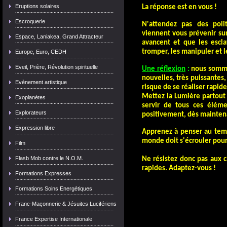
Eruptions solaires
La réponse est en vous !
Escroquerie
N'attendez pas des polit
viennent vous prévenir sur
Espace, Laniakea, Grand Attracteur
avancent et que les escla
tromper, les manipuler et l
Europe, Euro, CEDH
Eveil, Prière, Révolution spirituelle
Une réflexion
:
nous somme
nouvelles, très puissantes,
Evènement artistique
risque de se réaliser rapid
Mettez la Lumière partout
Exoplanètes
servir de tous ces éléme
Explorateurs
positivement, dès mainten
Expression libre
Apprenez à penser au temps
monde doit s'écrouler pour
Film
Flasb Mob contre le N.O.M.
Ne résistez donc pas aux 
rapides. Adaptez-vous !
Formations Expresses
Formations Soins Energétiques
Franc-Maçonnerie & Jésuites Lucifériens
France Expertise Internationale