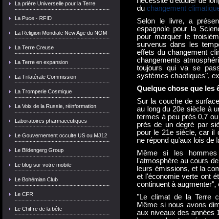
nécessité d'étudier de lon
La prière Universelle pour la Terre
du
changement climatiqu
La Puce - RFID
Selon le livre, a prése
espagnole pour la Scien
La Religion Mondiale New Age du NOM
pour marquer le troisiè
survenus dans les temp
La Terre Creuse
effets du changement cli
changements atmosphéri
La Terre en expansion
toujours qui va se pas
systèmes chaotiques", exp
La Trilatérale Commission
Quelque chose que les ê
La Tromperie Cosmique
Sur la couche de surface
La Voix de la Russie, réinformation
au long du 20e siècle à un
termes à peu près 0,7 ou 
Laboratoires pharmaceutiques
près de un degré par sièc
pour le 21e siècle, car i
Le Gouvernement occulte US ou MJ12
ne répond qu'aux lois de 
Le Bildengerg Group
Même si les hommes 
l'atmosphère au cours de 
Le blog sur votre mobile
leurs émissions, et la co
et l'économie verte ont é
Le Bohémian Club
continuent à augmenter", c
Le CFR
"Le climat de la Terre c
Même si nous avons dim
Le Chiffre de la bête
aux niveaux des années 1