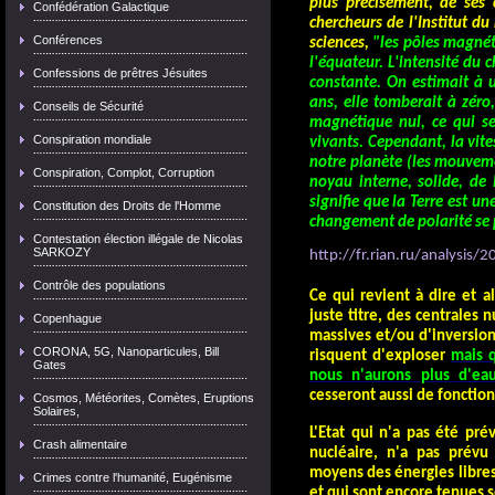
plus précisément, de ses 
Confédération Galactique
chercheurs de l'Institut d
Conférences
sciences,
"les pôles magnéti
l'équateur. L'intensité du
Confessions de prêtres Jésuites
constante. On estimait à
ans, elle tomberait à zér
Conseils de Sécurité
magnétique nul, ce qui se
Conspiration mondiale
vivants. Cependant, la vit
notre planète (les mouveme
Conspiration, Complot, Corruption
noyau interne, solide, de 
signifie que la Terre est u
Constitution des Droits de l'Homme
changement de polarité se p
Contestation élection illégale de Nicolas
SARKOZY
http://fr.rian.ru/analysi
Contrôle des populations
Ce qui revient à dire et 
juste titre, des centrales n
Copenhague
massives et/ou d'inversio
CORONA, 5G, Nanoparticules, Bill
risquent d'exploser
mais q
Gates
nous n'aurons plus d'ea
cesseront aussi de fonction
Cosmos, Météorites, Comètes, Eruptions
Solaires,
L'Etat qui n'a pas été pr
Crash alimentaire
nucléaire, n'a pas prévu 
moyens des énergies libres
Crimes contre l'humanité, Eugénisme
et qui sont encore tenues s