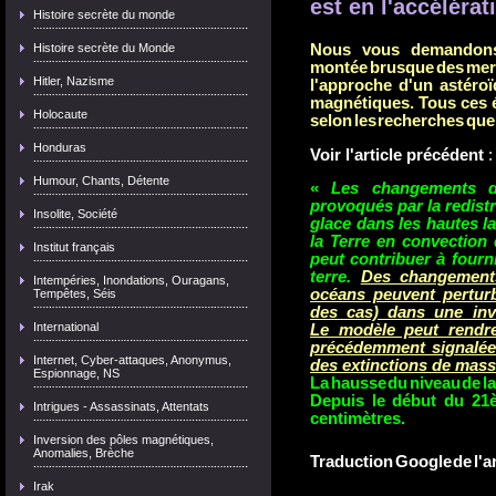
est en l'accélérat
Histoire secrète du monde
Histoire secrète du Monde
Nous vous demandons d'ê
montée brusque des mers 
Hitler, Nazisme
l'approche d'un astéro
magnétiques. Tous ces 
Holocaute
selon les recherches que
Honduras
Voir l'article précédent
:
Humour, Chants, Détente
«
Les changements da
provoqués par la redistr
Insolite, Société
glace dans les hautes la
la Terre en convection
Institut français
peut contribuer à fourn
terre.
Des changement
Intempéries, Inondations, Ouragans,
océans peuvent perturb
Tempêtes, Séis
des cas) dans une inv
International
Le modèle peut rendre
précédemment signalée 
Internet, Cyber-attaques, Anonymus,
des extinctions de mas
Espionnage, NS
La hausse du niveau de la
Depuis le début du 21èm
Intrigues - Assassinats, Attentats
centimètres.
Inversion des pôles magnétiques,
Anomalies, Brèche
Traduction Google de l'art
Irak