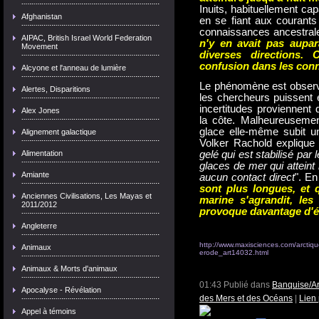
Inuits, habituellement ca
Afghanistan
en se fiant aux courants
connaissances ancestral
AIPAC, British Israel World Federation
n'y en avait pas aupar
Movement
diverses directions
confusion dans les con
Alcyone et l'anneau de lumière
Le phénomène est observ
Alertes, Disparitions
les chercheurs puissent e
incertitudes proviennent 
Alex Jones
la côte. Malheureusement
glace elle-même subit un
Alignement galactique
Volker Rachold explique q
Alimentation
gelé qui est stabilisé par
glaces de mer qui atteint l
Amiante
aucun contact direct
". En
sont plus longues, et q
Anciennes Civilisations, Les Mayas et
marine s'agrandit, le
2011/2012
provoque davantage d'é
Angleterre
http://www.maxisciences.com/arctique
Animaux
erode_art14032.html
Animaux & Morts d'animaux
01:43 Publié dans
Banquise/Ar
Apocalyse - Révélation
des Mers et des Océans
|
Lien
Appel à témoins