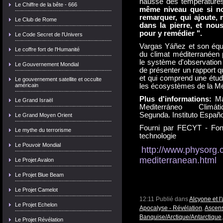
hausse des températures
Le Chiffre de la bête - 666
même niveau que si nou
remarquer, qui ajoute, 
Le Club de Rome
dans la pierre, et no
pour y remédier ".
Le Code Secret de l'Univers
Vargas Yáñez et son équip
Le coffre fort de l'Humanité
du climat méditerranéen 
le système d'observation 
Le Gouvernement Mondial
de présenter un rapport qu
et qui comprend une étud
Le gouvernement satellite et occulte
américain
les écosystèmes de la Mé
Plus d'informations:
Ma
Le Grand Israël
Mediterráneo Climá
Segunda.
Instituto Españ
Le Grand Moyen Orient
Fourni par FECYT - Fond
Le mythe du terrorisme
technologie
Le Pouvoir Mondial
http://www.physorg
mediterranean.html
Le Projet Avalon
Le Projet Blue Beam
Le Projet Camelot
12:11 Publié dans
Alcyone et l
Le Projet Echelon
Apocalyse - Révélation
,
Ascens
Banquise/Arctique/Antarctique
Le Projet Révélation