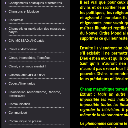
Il est vrai que pour ceux
Changements cosmiques et terrestres
divins et de sacrifier leur
Chansons et Musique
les politiques, les religi
et agissent à leur place.
Il
Chemtrails
et ignorants, pour savoir q
maîtres Illuminati-reptili
Chemtreils et intoxication des masses au
barym
du Nouvel Ordre Mondial e
supprimer ce qui leur reste
CIA, MOSSAD, Al-Quaïda
Ensuite ils viendront se pl
Climat et Astronomie
s'il existait il ne permett
Climat, Intempéries, Tempêtes
Dieu est en eux et qu'ils on
Sauf qu'ils n'auront rien 
Climat, si on nous mentait !
n'auront pas exercé leur l
pouvoirs Divins, reprendre
ClimateGate/GIEC/COP21
leurs prédateurs millénaire
Codex Alimentarius
Champ magnétique terrestre
Colonisation, Antisémitisme, Racisme,
Extrait
:
Mais un autre 
Immigration
impossible les vols habit
Communication
impossible toutes les lia
regarder la télévision. Il
Communiqué
même de la vie sur notre pl
Communiqué de presse
Ce phénomène concerne le c