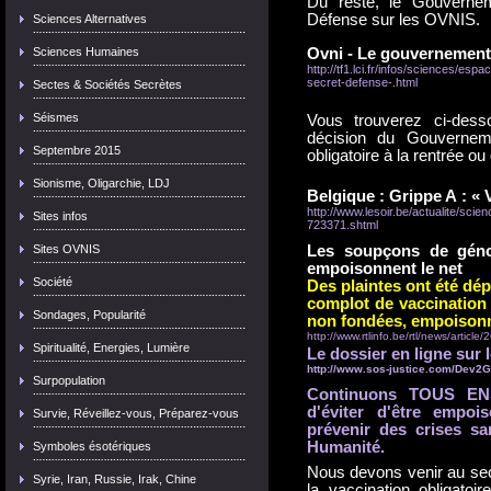
Du reste, le Gouvernem
Défense sur les OVNIS.
Sciences Alternatives
Sciences Humaines
Ovni
- Le gouvernement 
http://tf1.lci.fr/infos/sciences/es
secret-defense-.html
Sectes & Sociétés Secrètes
Séismes
Vous trouverez ci-dess
décision du Gouvernem
Septembre 2015
obligatoire à la rentrée o
Sionisme, Oligarchie, LDJ
Belgique : Grippe A : « 
http://www.lesoir.be/actualite/sci
Sites infos
723371.shtml
Sites OVNIS
Les soupçons de génoc
empoisonnent le net
Société
Des plaintes ont été dé
complot de vaccination 
Sondages, Popularité
non fondées, empoisonne
http://www.rtlinfo.be/rtl/news/articl
Spiritualité, Energies, Lumière
Le dossier en ligne sur 
http://www.sos-justice.com/Dev2
Surpopulation
Continuons TOUS ENS
d'éviter d'être empoi
Survie, Réveillez-vous, Préparez-vous
prévenir des crises sa
Humanité.
Symboles ésotériques
Nous devons venir au sec
Syrie, Iran, Russie, Irak, Chine
la vaccination obligatoir