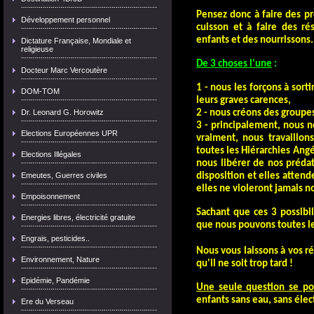
Pensez donc à faire des pr
Développement personnel
cuisson et à faire des ré
enfants et des nourrissons.
Dictature Française, Mondiale et
religieuse
De 3 choses l'une
:
Docteur Marc Vercoutère
1 - nous les forçons à sorti
DOM-TOM
leurs graves carences,
Dr. Leonard G. Horowitz
2 - nous créons des groupes
3 - principalement, nous 
Elections Européennes UPR
vraiment, nous travaillon
toutes les Hiérarchies Ang
Elections Illégales
nous libérer de nos prédat
Emeutes, Guerres civiles
disposition et elles atten
elles ne violeront jamais no
Empoisonnement
Sachant que ces 3 possibil
Energies libres, électricité gratuite
que nous pouvons toutes le
Engrais, pesticides..
Nous vous laissons à vos r
Environnement, Nature
qu'il ne soit trop tard !
Epidémie, Pandémie
Une seule question se po
enfants sans eau, sans élect
Ere du Verseau