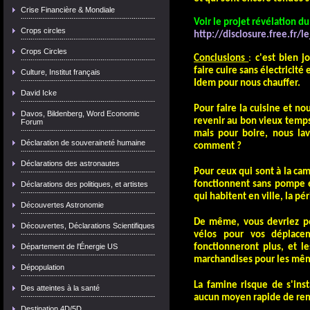
Crise Financière & Mondiale
Voir le projet révélation du
Crops circles
http://disclosure.free.fr/l
Crops Circles
Conclusions
:
c'est bien j
faire cuire sans électricité 
Culture, Institut français
Idem pour n
ous chauffer.
David Icke
Pour faire la cuisine et n
Davos, Bildenberg, Word Economic
revenir au bon vieux temps
Forum
mais pour boire, nous lav
Déclaration de souveraineté humaine
comment ?
Déclarations des astronautes
Pour ceux qui sont à la ca
fonctionnent sans pompe é
Déclarations des politiques, et artistes
qui habitent en ville, la pé
Découvertes Astronomie
De même, vous devriez pen
Découvertes, Déclarations Scientifiques
vélos pour vos déplace
Département de l'Énergie US
fonctionneront plus, et l
marchandises pour les mêmes
Dépopulation
La famine risque de s'inst
Des atteintes à la santé
aucun moyen rapide de re
Destination 4D/5D