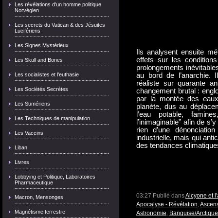
Les révélations d'un homme politique
Norvégien
Les secrets du Vatican & des Jésuites
Lucifériens
Les Signes Mystérieux
Ils analysent ensuite mé
effets sur les conditions
Les Skull and Bones
prolongements inévitables 
Les socialistes et l'euthasie
au bord de l’anarchie. I
réaliste sur quarante 
Les Sociétés Secrètes
changement brutal : engl
par la montée des eaux,
Les Sumériens
planète, dus au déplacem
l’eau potable, famine
Les Techniques de manipulation
l’inimaginable” afin de s’y
rien d’une dénonciation 
Les Vaccins
industrielle, mais qui ant
des tendances climatiques 
Liban
Livres
Lobbying et Politique, Laboratoires
Pharmaceutique
03:27 Publié dans
Alcyone et 
Macron, Mensonges
Apocalyse - Révélation
,
Ascens
Magnétisme terrestre
Astronomie
,
Banquise/Arctique