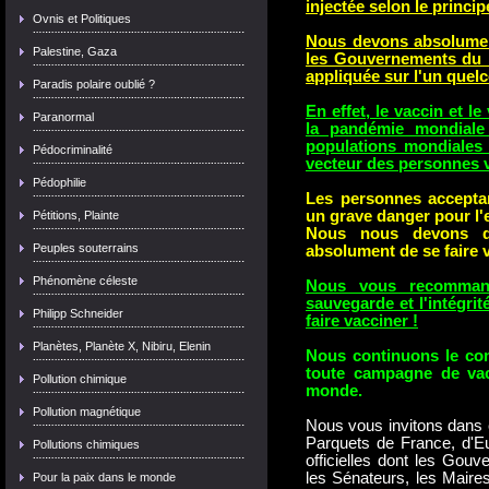
injectée selon le princip
Ovnis et Politiques
Nous devons absolumen
Palestine, Gaza
les Gouvernements du M
appliquée sur l'un que
Paradis polaire oublié ?
En effet, le vaccin et le
Paranormal
la pandémie mondiale 
populations mondiales p
Pédocriminalité
vecteur des personnes 
Pédophilie
Les personnes acceptan
un grave danger pour l'
Pétitions, Plainte
Nous nous devons de
Peuples souterrains
absolument de se faire v
Phénomène céleste
Nous vous recomman
sauvegarde et l'intégri
Philipp Schneider
faire vacciner !
Planètes, Planète X, Nibiru, Elenin
Nous continuons le com
toute campagne de vacc
Pollution chimique
monde.
Pollution magnétique
Nous vous invitons dans c
Parquets de France, d'Eu
Pollutions chimiques
officielles dont les Gouv
les Sénateurs, les Maires
Pour la paix dans le monde