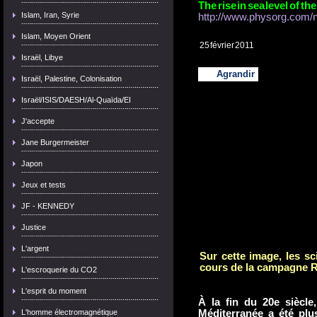
The rise in sea level of t
Islam, Iran, Syrie
http://www.physorg.com/
Islam, Moyen Orient
25 février 2011
Israël, Libye
Agrandir
Israël, Palestine, Colonisation
Israël/ISIS/DAESH/Al-Quaïda/EI
J'accepte
Jane Burgermeister
Japon
Jeux et tests
JF - KENNEDY
Justice
L'argent
Sur cette image, les sc
cours de la campagne
L'escroquerie du CO2
L'esprit du moment
À la fin du 20e siècle
L'homme électromagnétique
Méditerranée a été plu