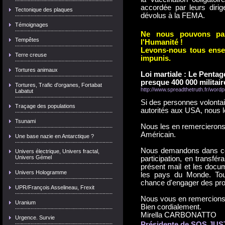
accordée par leurs dirig
Tectonique des plaques
dévolus à la FEMA.
Témoignages
Ne nous pouvons pas
Tempêtes
l'Humanité !
Levons-nous tous ense
Terre creuse
impunis.
Tortures animaux
Loi martiale : Le Penta
presque 400 000 militaire
Tortures, Trafic d'organes, Fortabat
http://www.spreadthetruth.fr/wor
Labatut
Si des personnes volontai
Traçage des populations
autorités aux USA, nous l
Tsunami
Nous les en remercierons
Américain.
Une base nazie en Antarctique ?
Nous demandons dans ce s
Univers électrique, Univers fractal,
Univers Gémel
participation, en transfér
présent mail et les docu
Univers Hologramme
les pays du Monde. Tou
chance d'engager des pro
UPR/François Asselineau, Frexit
Nous vous en remercions
Uranium
Bien cordialement.
Mirella CARBONATTO
Urgence. Survie
Présidente de SOS JU