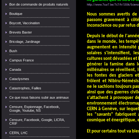
Bon de commande de produits naturels
http://www.7sur7.be/7s7/fr/1506/Sciences
Boutique
Nous sommes avertis de
passons gravement à côté 
Boycott, Vaccination
inconscience ou par refus de
Brevets Baxter
Depuis le début de
l'année
dans le monde, les tempêt
Bricolage, Jardinage
augmentent en intensité 
Bush
solaires s'intensifient, l
cultures sont dévastées et
Campus France
générer la famine dans 
Canada
millénaires se réveillent
les fontes des glaciers 
Cataclysmes
frôlent et Nibiru-Némés
ne le sachions toujours pas
Catastrophes, Failles
ainsi que des guer
res civi
Ce que nous faisons subir aux animaux
s'attachent à provoquer d
env
ironnement électromag
Censure, Espionnage, Facebook,
CERN à Genève, sur lequel
Google, Youtube, NS
les "savants" fabriquent
Censure, Facebook, Google, LICRA,
cosmique et énergétique, et
CRIF
Et pour certains tout va bien
CERN, LHC