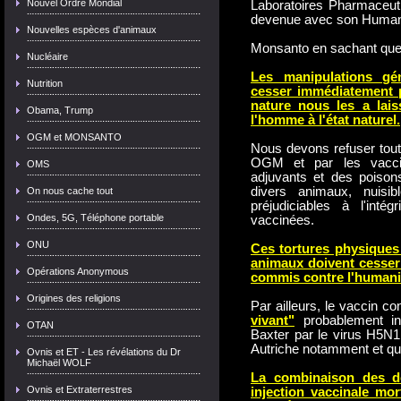
Nouvel Ordre Mondial
Laboratoires Pharmaceuti
devenue avec son Humanit
Nouvelles espèces d'animaux
Monsanto en sachant qu
Nucléaire
Les manipulations gé
Nutrition
cesser immédiatement po
nature nous les a lais
Obama, Trump
l'homme à l'état naturel.
OGM et MONSANTO
Nous devons refuser tout
OGM et par les vaccin
OMS
adjuvants et des poisons
divers animaux, nuisi
On nous cache tout
préjudiciables à l'int
Ondes, 5G, Téléphone portable
vaccinées.
ONU
Ces tortures physiques
animaux doivent cesser 
Opérations Anonymous
commis contre l'humani
Origines des religions
Par ailleurs, le vaccin c
vivant"
probablement inf
OTAN
Baxter par le virus H5N1
Autriche notamment et qu
Ovnis et ET - Les révélations du Dr
Michaël WOLF
La combinaison des d
Ovnis et Extraterrestres
injection vaccinale mor