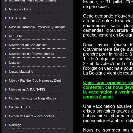
Montée des Mers et des Océans
France, le 31 juillet 20
de génocide".
Musique - Clips
Cette demande d'ouverture
NASA, NSA
ailleurs à notre demande
eux-mêmes saisi plusi
Nassim Haramein, Physique Quantique
demandes d'ouverture d
prochainement en Belgiqu
NDE-EMI
Nous avons réussi to
Newsletter de Sos Justice
Gouvernement Belge sur 
prendre pour la rentrée, à 
Newsletters du Pouvoir Mondial
1 - de l'obligation vaccinal
Next-up
2 - et du vote d'une Loi d'
l'obligation vaccinale pour
Nexus Magazine
La Belgique vient de recule
Nibiru - Planète X ou Nemesis, Elenin
C'est une première v
contenter, car nous devo
Nibiru et les ANNUNAKIS
la vaccination à venir 
années à venir.
Nicolas Sarközy de Nagy-Bocsa
Une vaccination abusive
Nikolas TESLA
crises sanitaires graves 
Laboratoires pharmace
Niveau des mers & des océans
reconnaître et à abolir déf
Norvège
Nous ne sommes pas de