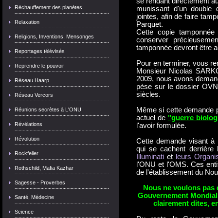
se rendant directement a
Réchauffement des planètes
munissant d'un double
jointes, afin de faire ta
Relaxation
Parquet.
Cette copie tamponnée 
Religions, Inventions, Mensonges
conserver précieuseme
tamponnée devront être a
Reportages télévisés
Pour en terminer, vous re
Reprendre le pouvoir
Monsieur Nicolas SARKOZ
2009, nous avons demand
Réseau Haarp
pèse sur le dossier OVN
siècles.
Réseau Vercors
Même si cette demande pe
Réunions secrètes à L'ONU
actuel de
"guerre biolog
Révélations
l'avoir formulée.
Révolution
Cette demande visant à id
qui se cachent derrière 
Rockfeller
Illuminati
et
leurs Organi
l'ONU et l'OMS. Ces entité
Rothschild, Mafia Kazhar
de l'établissement du Nou
Sagesse - Proverbes
Nous ne voulons pas 
Gouvernement Mondial d
Santé, Médecine
clairement dites, e
Science