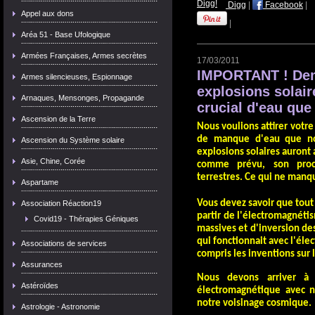
Digg
|
Facebook
|
Appel aux dons
|
Aréa 51 - Base Ufologique
Armées Françaises, Armes secrètes
17/03/2011
IMPORTANT ! Dema
Armes silencieuses, Espionnage
explosions solair
Arnaques, Mensonges, Propagande
crucial d'eau que
Ascension de la Terre
Nous voulions attirer votre
de manque d'eau que nou
Ascension du Système solaire
explosions solaires auront a
Asie, Chine, Corée
comme prévu, son proce
terrestres. Ce qui ne manqu
Aspartame
Vous devez savoir que tout
Association Réaction19
partir de l'électromagnétis
Covid19 - Thérapies Géniques
massives et d'inversion de
qui fonctionnait avec l'élec
Associations de services
compris les inventions sur l
Assurances
Nous devons arriver à
Astéroïdes
électromagnétique avec n
notre voisinage cosmique.
Astrologie - Astronomie