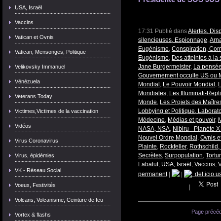
USA, Israël
Vaccins
17:31 Publié dans
Alertes, Dis
Vatican et Ovnis
silencieuses, Espionnage
,
Arn
Eugénisme
,
Conspiration, Com
Vatican, Mensonges, Politique
Eugénisme
,
Des atteintes à la
Jane Burgermeister
,
La pensée
Velikovsky Immanuel
Gouvernement occulte US ou
Vénézuela
Mondial
,
Le Pouvoir Mondial
,
L
Mondiales
,
Les Illuminati-Repti
Veterans Today
Monde
,
Les Projets des Maîtr
Lobbying et Politique, Labora
Victimes,Victimes de la vaccination
Médecine
,
Médias et pouvoir
,
M
Vidéos
NASA, NSA
,
Nibiru - Planète 
Nouvel Ordre Mondial
,
Ovnis et
Virus Coronavirus
Plainte
,
Rockfeller
,
Rothschild,
Secrètes
,
Surpopulation
,
Tortu
Virus, épidémies
Labatut
,
USA, Israël
,
Vaccins
,
V
VK - Réseau Social
permanent
|
|
del.icio.u
Voeux, Festivités
|
Volcans, Volcanisme, Ceinture de feu
Page précé
Vortex & flashs