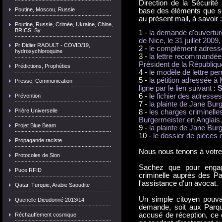
Direction de la Sécurité
Poutine, Moscou, Russie
base des éléments que son
au présent mail, à savoir :
Poutine, Russie, Crimée, Ukraine, Chine,
BRICS; Sy
1 -
la demande d'ouvertur
de Nice, le 31 juillet 2009,
Pr Didier RAOULT - COVID/19,
2 -
le complément adressé
hydroxychloroquine
3 -
la lettre recommandé
Président de la République
Prédictions, Prophéties
4 -
le modèle de lettre per
5 -
la pétition adressée
Presse, Communication
ligne par le lien suivant
:
S
6 - l
e fichier des adresses
Prévention
7 -
la plainte de Jane Bur
Prière Universelle
8 -
les charges criminelle
Burgermeister en Anglais,
Projet Blue Beam
9 -
la plainte de Jane Bur
10 -
le dossier de pièces
Propagande raciste
Nous nous tenons à votre 
Protocoles de Sion
Sachez que pour engag
Puce RFID
criminelle auprès des Par
l'assistance d'un avocat.
Qatar, Turquie, Arabie Saoudite
Un simple citoyen pouv
Quenelle Dieudonné 2013/14
demande, soit aux Parq
accusé de réception, ce q
Réchauffement cosmique