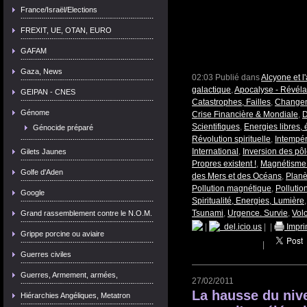
France/Israël/Elections
FREXIT, UE, OTAN, EURO
GAFAM
Gaza, News
02:03 Publié dans
Alcyone et 
galactique
,
Apocalyse - Révéla
GEIPAN - CNES
Catastrophes, Failles
,
Changem
Génome
Crise Financière & Mondiale
,
D
Scientifiques
,
Energies libres, é
Génocide préparé
Révolution spirituelle
,
Intempér
International
,
Inversion des pô
Gilets Jaunes
Propres existent !
,
Magnétisme 
Golfe d'Aden
des Mers et des Océans
,
Planè
Pollution magnétique
,
Pollutio
Google
Spiritualité, Energies, Lumière
Tsunami
,
Urgence. Survie
,
Vol
Grand rassemblement contre le N.O.M.
|
del.icio.us
|
|
Impri
Grippe porcine ou aviaire
|
Guerres civiles
Guerres, Armement, armées,
27/02/2011
La hausse du niv
Hiérarchies Angéliques, Metatron