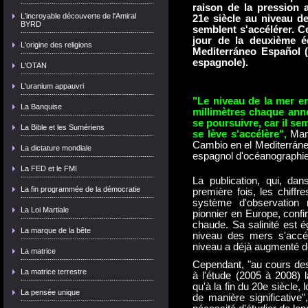
raison de la pression 
L'incroyable découverte de l'Amiral
21e siècle au niveau de
BYRD
semblent s'accélérer.
Ce
jour de la deuxième é
L'origine des religions
Mediterráneo Español 
espagnole).
L'OTAN
L'uranium appauvri
"Le niveau de la mer e
La Banquise
millimètres chaque ann
se poursuivre, car il sem
La Bible et les Sumériens
se lève s'accélère",
Man
Cambio en el Mediterráneo
La dictature mondiale
espagnol d'océanographie
La FED et le FMI
La publication, qui, da
La fin programmée de la démocratie
première fois, les chiffr
système d'observation
La Loi Martiale
pionnier en Europe, confi
chaude.
Sa salinité est 
La marque de la bête
niveau des mers s'accél
niveau a déjà augmenté d
La matrice
Cependant, "au cours des 
La matrice terrestre
à l'étude (2005 à 2008) 
qu'à la fin du 20e siècle
La pensée unique
de manière significative"