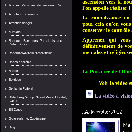
ascension vers la no
Atomes, Particules élémentaires, Vie
l'on appelle réaliser 
Attentats, Terrorisme
La connaissance du 
pour cela qu'on vous 
Attention danger
conserver le contrôle 
Autriche
Apprenez qui vous 
Banques, Banksters, Paradis fiscaux,
Dollar, Bours
définitivement de vos
mentales et religieuse
Banquise/Arctique/Antarctique
Bases secrètes
Le Puisatier de l'Univ
Baxter
Belgique
Voir la vidéo s
Benjamin Fulford
La vidéo à visio
Bildenberg Group, Grand Reset Mondial,
Davos
Bill Gates
14 décembre 2012
Bioterrorisme, Eugénisme
Mai
Blog