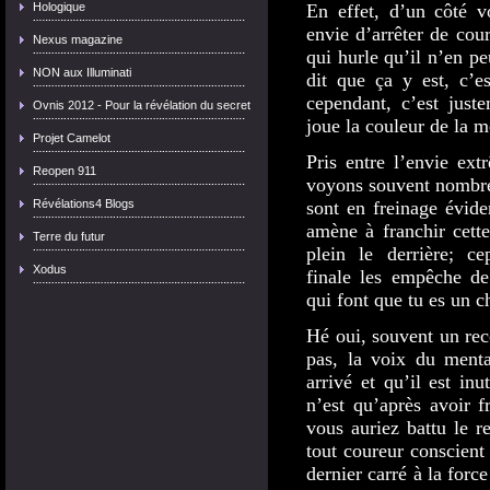
En effet, d’un côté v
Hologique
envie d’arrêter de cou
Nexus magazine
qui hurle qu’il n’en p
NON aux Illuminati
dit que ça y est, c’es
cependant, c’est just
Ovnis 2012 - Pour la révélation du secret
joue la couleur de la 
Projet Camelot
Pris entre l’envie ext
Reopen 911
voyons souvent nombre d
sont en freinage évide
Révélations4 Blogs
amène à franchir cette
Terre du futur
plein le derrière; ce
Xodus
finale les empêche de
qui font que tu es un 
Hé oui, souvent un reco
pas, la voix du menta
arrivé et qu’il est inu
n’est qu’après avoir 
vous auriez battu le r
tout coureur conscient
dernier carré à la force