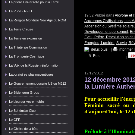
La prière Universelle pour la Terre
La Puce - RFID
19:32 Publié dans
Alcyone et 
La Religion Mondiale New Age du NOM
Anciennes Civilisations, Les 
Ascension du Système solaire
La Terre Creuse
Développement personnel
,
Ene
Eveil, Prière, Révolution spiritu
La Terre en expansion
Energies, Lumière
,
Survie, Rév
La Trilatérale Commission
del.icio.us
|
|
Imprimer
La Tromperie Cosmique
|
|
La Voix de la Russie, réinformation
12/12/2012
Laboratoires pharmaceutiques
12 décembre 2012 
Le Gouvernement occulte US ou MJ12
la Lumière Authe
Le Bildengerg Group
Pour accueillir l'éner
Le blog sur votre mobile
Féminin sacré ou d
d'aujourd'hui, le 12 
Le Bohémian Club
Le CFR
Le Chiffre de la bête
Prélude à l’Illuminat