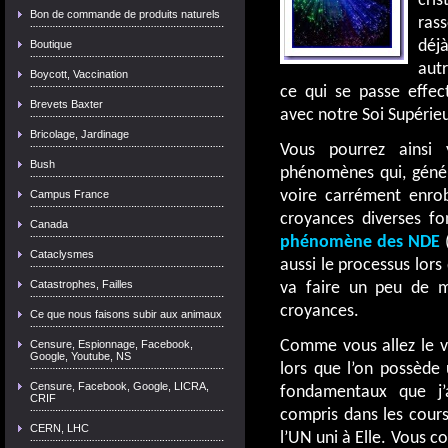
cri
Bon de commande de produits naturels
ras
déj
Boutique
aut
Boycott, Vaccination
ce qui se passe effe
Brevets Baxter
avec notre Soi Supérieu
Bricolage, Jardinage
Vous pourrez ainsi
Bush
phénomènes qui, génér
voire carrément enrob
Campus France
croyances diverses fo
Canada
phénomène des NDE
Cataclysmes
aussi le processus lors 
Catastrophes, Failles
va faire un peu de m
croyances.
Ce que nous faisons subir aux animaux
Comme vous allez le vo
Censure, Espionnage, Facebook,
Google, Youtube, NS
lors que l’on possède
Censure, Facebook, Google, LICRA,
fondamentaux que j’a
CRIF
compris dans les cours
CERN, LHC
l’UN uni à Elle. Vous c