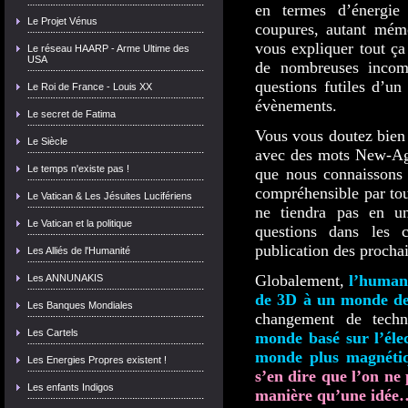
en termes d’énergie
Le Projet Vénus
coupures, autant mémo
vous expliquer tout ça
Le réseau HAARP - Arme Ultime des
USA
de nombreuses incomp
questions futiles d’un
Le Roi de France - Louis XX
évènements.
Le secret de Fatima
Vous vous doutez bien q
Le Siècle
avec des mots New-Age
Le temps n'existe pas !
que nous connaissons 
compréhensible par tou
Le Vatican & Les Jésuites Lucifériens
ne tiendra pas en un 
Le Vatican et la politique
questions dans les 
publication des prochai
Les Alliés de l'Humanité
Globalement,
l’humani
Les ANNUNAKIS
de 3D à un monde d
Les Banques Mondiales
changement de techn
Les Cartels
monde basé sur l’élec
monde plus magnéti
Les Energies Propres existent !
s’en dire que l’on ne
Les enfants Indigos
manière qu’une idée