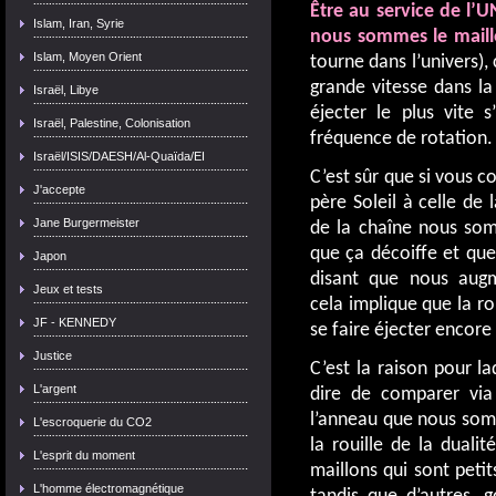
Être au service de l’
Islam, Iran, Syrie
nous sommes le maill
Islam, Moyen Orient
tourne dans l’univers), 
grande vitesse dans la
Israël, Libye
éjecter le plus vite s
Israël, Palestine, Colonisation
fréquence de rotation.
Israël/ISIS/DAESH/Al-Quaïda/EI
C’est sûr que si vous c
J'accepte
père Soleil à celle de
Jane Burgermeister
de la chaîne nous som
que ça décoiffe et que
Japon
disant que nous augm
Jeux et tests
cela implique que la rou
JF - KENNEDY
se faire éjecter encore 
Justice
C’est la raison pour laq
L'argent
dire de comparer via 
l’anneau que nous somm
L'escroquerie du CO2
la rouille de la duali
L'esprit du moment
maillons qui sont petit
L'homme électromagnétique