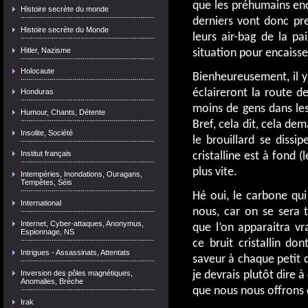
que les préhumains enc
Histoire secrète du monde
derniers vont donc pr
Histoire secrète du Monde
leurs air-bag de la pa
Hitler, Nazisme
situation pour encaisse
Holocaute
Bienheureusement, il y
éclaireront la route de 
Honduras
moins de gens dans les
Humour, Chants, Détente
Bref, cela dit, cela d
Insolite, Société
le brouillard se diss
Institut français
cristalline est à fond (
plus vite.
Intempéries, Inondations, Ouragans,
Tempêtes, Séis
Hé oui, le carbone qui
International
nous, car on se sera 
Internet, Cyber-attaques, Anonymus,
que l’on apparaitra v
Espionnage, NS
ce bruit cristallin do
Intrigues - Assassinats, Attentats
saveur à chaque petit dé
je devrais plutôt dire 
Inversion des pôles magnétiques,
Anomalies, Brèche
que nous nous offrons 
Irak