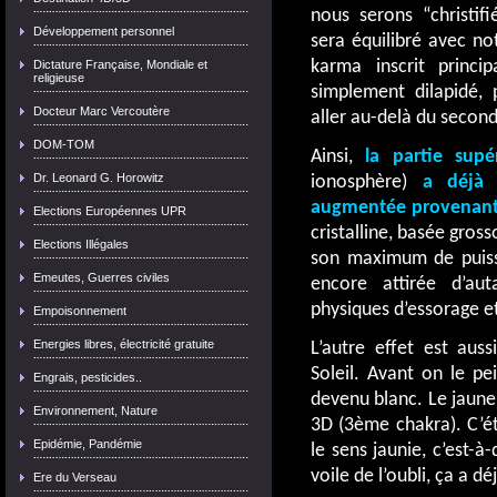
nous serons “christifi
Développement personnel
sera équilibré avec not
karma inscrit princi
Dictature Française, Mondiale et
religieuse
simplement dilapidé,
Docteur Marc Vercoutère
aller au-delà du second 
DOM-TOM
Ainsi,
la partie supé
Dr. Leonard G. Horowitz
ionosphère)
a déjà é
augmentée provenant 
Elections Européennes UPR
cristalline, basée gros
Elections Illégales
son maximum de puissa
Emeutes, Guerres civiles
encore attirée d’au
physiques d’essorage et
Empoisonnement
Energies libres, électricité gratuite
L’autre effet est aus
Soleil. Avant on le pe
Engrais, pesticides..
devenu blanc. Le jaune e
Environnement, Nature
3D (3ème chakra). C’ét
Epidémie, Pandémie
le sens jaunie, c’est-à-
voile de l’oubli, ça a dé
Ere du Verseau