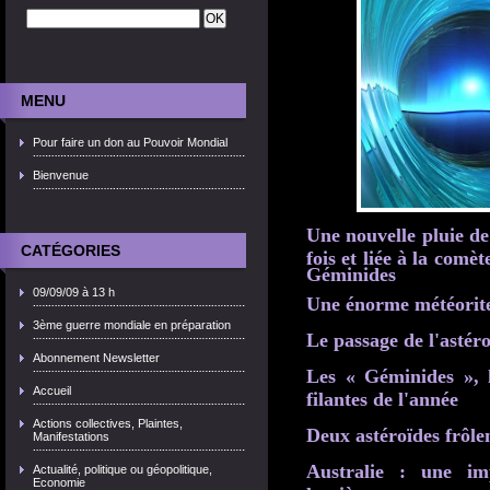
MENU
Pour faire un don au Pouvoir Mondial
Bienvenue
Une nouvelle pluie de
CATÉGORIES
fois et liée à la comè
Géminides
09/09/09 à 13 h
Une énorme météorite
3ème guerre mondiale en préparation
Le passage de l'astéro
Abonnement Newsletter
Les « Géminides », l'
Accueil
filantes de l'année
Actions collectives, Plaintes,
Deux astéroïdes frôle
Manifestations
Australie : une im
Actualité, politique ou géopolitique,
Economie