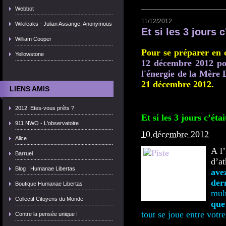
Webbot
11/12/2012
Wikileaks - Julian Assange, Anonymous
Et si les 3 jours 
William Cooper
Pour se préparer en c
Yellowstone
12 décembre 2012 pou
l'énergie de la Mère 
21 décembre 2012.
LIENS AMIS
2012. Etes-vous prêts ?
Et si les 3 jours c’ét
911 NWO - L'observatoire
10 décembre 2012
Alice
A l’
Barruel
d’at
Blog : Humanae Libertas
ave
der
Boutique Humanae Libertas
mul
Collectif Citoyens du Monde
que
tout se joue entre votr
Contre la pensée unique !