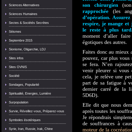
son chirurgien
(son
Sciences Alternatives
rapprochée
(les an
Sciences Humaines
d’opération. Assurez 
respire, je mange et j
Sectes & Sociétés Secrètes
le reste à plus tard
Séismes
moment d’aller faire
Septembre 2015
égotiques des autres.
Sionisme, Oligarchie, LDJ
Faites donc au mieux a
pouvez, car plus vous s
Sites infos
se fera. N’en rajoute
Sites OVNIS
venir pleurer si vous
cela, je relève une pe
Société
part de sa fatigue à vo
Sondages, Popularité
dernier carré de la l
Spiritualité, Energies, Lumière
5D6D).
Surpopulation
Elle dit que nous dem
après toutes les souff
Survie, Réveillez-vous, Préparez-vous
Je répondrais simplemen
Symboles ésotériques
de souffrances à caus
moteur de la cocréatio
Syrie, Iran, Russie, Irak, Chine