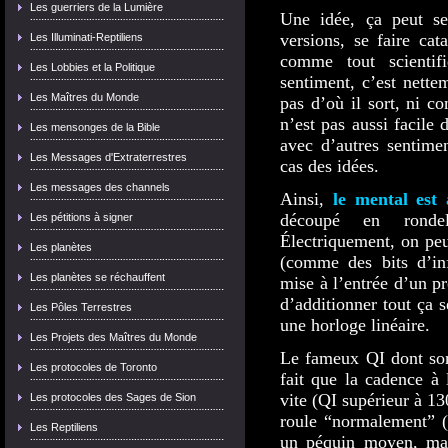
Les guerriers de la Lumière
Une idée, ça peut se 
versions, se faire cat
Les Illuminati-Reptiliens
comme tout scientif
Les Lobbies et la Politique
sentiment, c’est nette
Les Maîtres du Monde
pas d’où il sort, ni c
n’est pas aussi facile 
Les mensonges de la Bible
avec d’autres sentimen
Les Messages d'Extraterrestres
cas des idées.
Les messages des channels
Ainsi,
le mental est 
découpé en rondell
Les pétitions à signer
Électriquement, on peu
Les planètes
(comme des bits d’inf
Les planètes se réchauffent
mise à l’entrée d’un p
d’additionner tout ça 
Les Pôles Terrestres
une horloge linéaire.
Les Projets des Maîtres du Monde
Le fameux QI dont son
Les protocoles de Toronto
fait que la cadence à 
vite (QI supérieur à 130
Les protocoles des Sages de Sion
roule “normalement” (
Les Reptiliens
un péquin moyen, mais