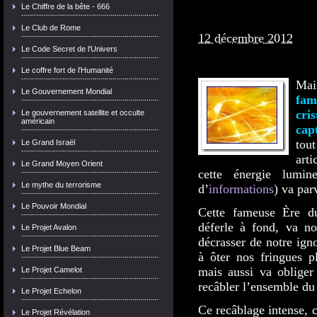
Le Chiffre de la bête - 666
Le Club de Rome
12 décembre 2012
Le Code Secret de l'Univers
Le coffre fort de l'Humanité
Mai
Le Gouvernement Mondial
fam
cri
Le gouvernement satellite et occulte
américain
cap
tou
Le Grand Israël
art
Le Grand Moyen Orient
cette énergie lumine
Le mythe du terrorisme
d’
informations
) va par
Le Pouvoir Mondial
Cette fameuse Ère du
déferle à fond, va n
Le Projet Avalon
décrasser de notre ign
Le Projet Blue Beam
à ôter nos fringues p
mais aussi va obliger
Le Projet Camelot
recâbler l’ensemble du
Le Projet Echelon
Ce recâblage intense, 
Le Projet Révélation