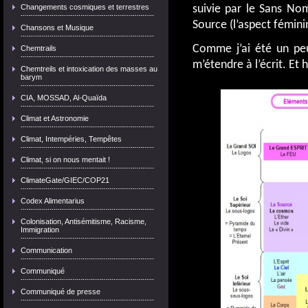
Changements cosmiques et terrestres
suivie par le Sans Nom
Source (l’aspect fémini
Chansons et Musique
Comme j’ai été un peu
Chemtrails
m’étendre à l’écrit. Et
Chemtreils et intoxication des masses au
barym
CIA, MOSSAD, Al-Quaïda
Climat et Astronomie
Climat, Intempéries, Tempêtes
Climat, si on nous mentait !
ClimateGate/GIEC/COP21
Codex Alimentarius
Colonisation, Antisémitisme, Racisme,
Immigration
Communication
Communiqué
Communiqué de presse