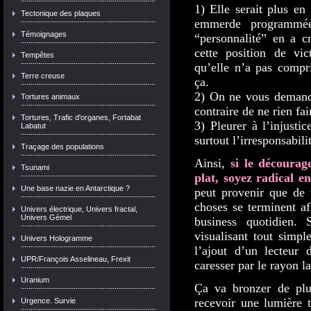
1) Elle serait plus en
Tectonique des plaques
emmerde programmée
Témoignages
“personnalité” en a c
cette position de vic
Tempêtes
qu’elle n’a pas compri
Terre creuse
ça.
2) On ne vous demande
Tortures animaux
contraire de ne rien fa
Tortures, Trafic d'organes, Fortabat
3) Pleurer à l’injusti
Labatut
surtout l’irresponsabil
Traçage des populations
Ainsi,
si le décourag
Tsunami
plat, soyez radical 
Une base nazie en Antarctique ?
peut provenir que de 
choses se terminent af
Univers électrique, Univers fractal,
Univers Gémel
business quotidien.
visualisant tout simpl
Univers Hologramme
l’ajout d’un lecteur 
UPR/François Asselineau, Frexit
caresser par le rayon l
Uranium
Ça va bronzer de plu
recevoir une lumière t
Urgence. Survie