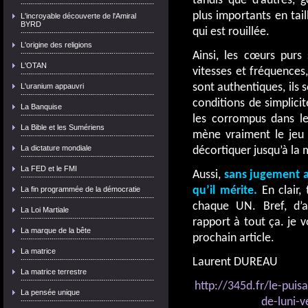
tandis que d’autres, g
plus importants en taill
L'incroyable découverte de l'Amiral
BYRD
qui est rouillée.
L'origine des religions
Ainsi, les cœurs purs 
L'OTAN
vitesses et fréquences, 
sont authentiques, ils
L'uranium appauvri
conditions de simplici
La Banquise
les corrompus dans le
La Bible et les Sumériens
mène vraiment le jeu 
La dictature mondiale
décortiquer jusqu’à la 
La FED et le FMI
Aussi,
sans jugement a
qu’il mérite.
En clair, 
La fin programmée de la démocratie
chaque UN. Bref, d’a
La Loi Martiale
rapport à tout ça. je
La marque de la bête
prochain article.
La matrice
Laurent DUREAU
La matrice terrestre
http://345d.fr/le-puisa
La pensée unique
de-luni-v