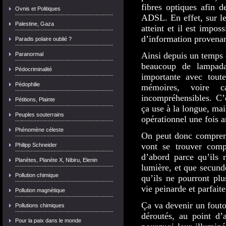
fibres optiques afin 
Ovnis et Politiques
ADSL. En effet, sur le
Palestine, Gaza
atteint et il est impo
d’information provenan
Paradis polaire oublié ?
Ainsi depuis un temps 
Paranormal
beaucoup de lampadai
Pédocriminalité
importante avec toute
Pédophilie
mémoires, voire c
incompréhensibles. C’
Pétitions, Plainte
ça use à la longue, mai
Peuples souterrains
opérationnel une fois a
Phénomène céleste
On peut donc compre
vont se trouver comp
Philipp Schneider
d’abord parce qu’ils 
Planètes, Planète X, Nibiru, Elenin
lumière, et que secund
Pollution chimique
qu’ils ne pourront plu
vie peinarde et parfait
Pollution magnétique
Ça va devenir un foutoi
Pollutions chimiques
déroutés, au point d’a
Pour la paix dans le monde