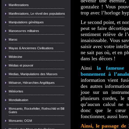
devenir une éternité,
Manifestations
gonzalez ! Vous pouv
trop avec l’horloge hy
Manifestations, Le réveil des populations
Le second point, et no
Manipulations génétiques
peut se faire décortiq
Manoeuvres militaires
sentiment relève de l’
insaisissable. Vous sa
Maroc
saisir avec votre intell
Mayas & Anciennes Civilisations
ne sait pas où, et en p
Médecine
dans les décors !
Médias et pouvoir
Ainsi
la fameuse in
bonnement à l’analo
Medias, Manipulations des Masses
information vient fus
Métatron, Hiérarchies Angéliques
des autres informatio
joue sur un instrum
Météorites
plusieurs cordes, le 
Mondialisation
qu’aucun calcul ne soi
Monsanto, Rockefeller, Rothschild et Bill
donc que le cœur 
Gates
fonctionner, aussi bie
Monsanto; OGM
Ainsi, le passage de