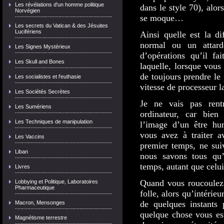
Les révélations d'un homme politique
dans le style 70), alor
Norvégien
se moque…
Les secrets du Vatican & des Jésuites
Lucifériens
Ainsi quelle est la di
normal ou un attard
Les Signes Mystérieux
d’opérations qu’il fa
Les Skull and Bones
laquelle, lorsque vous 
de toujours prendre le 
Les socialistes et l'euthasie
vitesse de processeur l
Les Sociétés Secrètes
Je ne vais pas rent
Les Sumériens
ordinateur, car bien 
Les Techniques de manipulation
l’image d’un être hu
vous avez à traiter a
Les Vaccins
premier temps, ne suiv
Liban
nous savons tous qu’
temps, autant que celui
Livres
Quand vous roucoulez,
Lobbying et Politique, Laboratoires
Pharmaceutique
folle, alors qu’intéri
de quelques instants
Macron, Mensonges
quelque chose vous est
Magnétisme terrestre