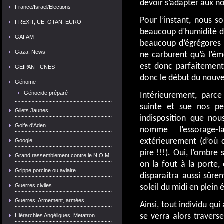
devoir s’adapter aux no
France/Israël/Elections
Pour l’instant, nous s
FREXIT, UE, OTAN, EURO
beaucoup d’humidité dan
GAFAM
beaucoup d’égrégores “
Gaza, News
ne carburent qu’à l’ém
est donc parfaitement
GEIPAN - CNES
donc le début du nouvea
Génome
Génocide préparé
Intérieurement, parce
suinte et sue nos pe
Gilets Jaunes
indisposition que nou
Golfe d'Aden
nomme l’essorage-
extérieurement (d’où 
Google
pire !!!). Oui, l’ombre
Grand rassemblement contre le N.O.M.
on la fout à la porte,
Grippe porcine ou aviaire
disparaitra aussi sûre
Guerres civiles
soleil du midi en plein 
Guerres, Armement, armées,
Ainsi, tout individu qui
se verra alors traverse
Hiérarchies Angéliques, Metatron