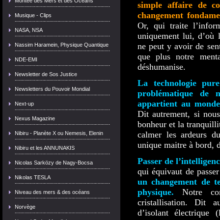
Montée des Mers et des Océans
simple affaire de c
changement fondamen
Musique - Clips
Or, qui traite l’info
NASA, NSA
uniquement lui, d’où l
ne peut y avoir de sen
Nassim Haramein, Physique Quantique
que plus notre ment
NDE-EMI
déshumanise.
Newsletter de Sos Justice
La technologie pure
Newsletters du Pouvoir Mondial
problématique de n
appartient au monde
Next-up
Dit autrement, si nous
Nexus Magazine
bonheur et la tranquilli
calmer les ardeurs du
Nibiru - Planète X ou Nemesis, Elenin
unique maitre à bord, 
Nibiru et les ANNUNAKIS
Passer de l’intelligen
Nicolas Sarközy de Nagy-Bocsa
qui équivaut de passer
Nikolas TESLA
un changement de te
physique.
Notre co
Niveau des mers & des océans
cristallisation. Di
Norvège
d’isolant électrique 