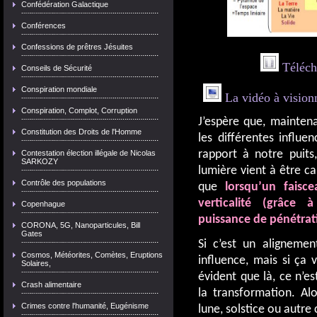
Confédération Galactique
Conférences
Confessions de prêtres Jésuites
Téléch
Conseils de Sécurité
Conspiration mondiale
La vidéo à visionn
Conspiration, Complot, Corruption
J’espère que, maintena
Constitution des Droits de l'Homme
les différentes influ
rapport à notre puits,
Contestation élection illégale de Nicolas
SARKOZY
lumière vient à être c
Contrôle des populations
que
lorsqu’un faisce
verticalité (grâce 
Copenhague
puissance de pénétrati
CORONA, 5G, Nanoparticules, Bill
Gates
Si c’est un alignemen
Cosmos, Météorites, Comètes, Eruptions
influence, mais si ça v
Solaires,
évident que là, ce n’e
Crash alimentaire
la transformation. Alo
Crimes contre l'humanité, Eugénisme
lune, solstice ou autre