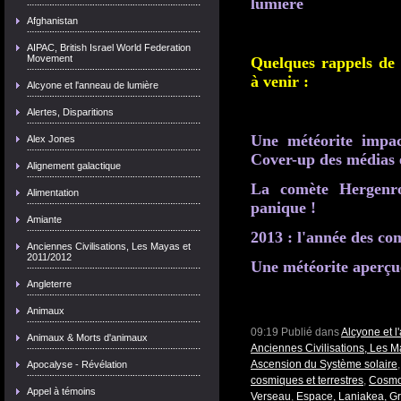
lumière
Afghanistan
AIPAC, British Israel World Federation
Movement
Quelques rappels de
à venir :
Alcyone et l'anneau de lumière
Alertes, Disparitions
Une météorite impac
Alex Jones
Cover-up des médias
Alignement galactique
La comète Hergenro
Alimentation
panique !
Amiante
2013 : l'année des co
Anciennes Civilisations, Les Mayas et
2011/2012
Une météorite aperçu
Angleterre
Animaux
09:19 Publié dans
Alcyone et 
Animaux & Morts d'animaux
Anciennes Civilisations, Les 
Ascension du Système solaire
Apocalyse - Révélation
cosmiques et terrestres
,
Cosmos
Appel à témoins
Verseau
,
Espace, Laniakea, Gr