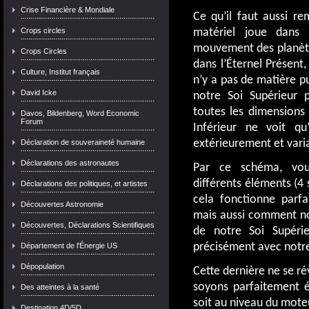
Crise Financière & Mondiale
Ce qu’il faut aussi re
matériel joue dans
Crops circles
mouvement des planètes
Crops Circles
dans l’Éternel Présent, 
Culture, Institut français
n’y a pas de matière p
David Icke
notre Soi Supérieur 
toutes les dimensions 
Davos, Bildenberg, Word Economic
Forum
Inférieur ne voit qu
extérieurement et vari
Déclaration de souveraineté humaine
Déclarations des astronautes
Par ce schéma, vou
différents éléments (4 
Déclarations des politiques, et artistes
cela fonctionne parfa
Découvertes Astronomie
mais aussi comment not
Découvertes, Déclarations Scientifiques
de notre Soi Supéri
précisément avec notre 
Département de l'Énergie US
Dépopulation
Cette dernière ne se ré
soyons parfaitement é
Des atteintes à la santé
soit au niveau du mote
Destination 4D/5D