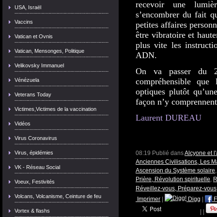
recevoir une lumi
USA, Israël
s’encombrer du fait q
Vaccins
petites affaires perso
être vibratoire et haut
Vatican et Ovnis
plus vite les instruc
Vatican, Mensonges, Politique
ADN.
Velikovsky Immanuel
On va passer du 2 
compréhensible que 
Vénézuela
optiques plutôt qu’une
Veterans Today
façon n’y comprennent 
Victimes,Victimes de la vaccination
Laurent DUREAU
Vidéos
Virus Coronavirus
08:19 Publié dans
Alcyone et 
Virus, épidémies
Anciennes Civilisations, Les 
VK - Réseau Social
Ascension du Système solaire
Prière, Révolution spirituelle
,
R
Voeux, Festivités
Réveillez-vous, Préparez-vous
Volcans, Volcanisme, Ceinture de feu
Imprimer
|
Digg
|
F
Vortex & flashs
|
|