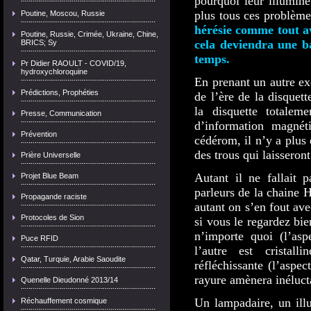
pourquoi leur illuminé
plus tous ces problème
Poutine, Moscou, Russie
hérésie comme tout av
Poutine, Russie, Crimée, Ukraine, Chine,
cela deviendra une b
BRICS; Sy
temps.
Pr Didier RAOULT - COVID/19,
hydroxychloroquine
En prenant un autre e
Prédictions, Prophéties
de l’ère de la disquet
la disquette totalem
Presse, Communication
d’information magnéti
Prévention
cédérom, il n’y a plu
des trous qui laisseron
Prière Universelle
Autant il ne fallait p
Projet Blue Beam
parleurs de la chaine H
Propagande raciste
autant on s’en fout av
Protocoles de Sion
si vous le regardez bi
n’importe quoi (l’asp
Puce RFID
l’autre est cristalli
Qatar, Turquie, Arabie Saoudite
réfléchissante (l’aspe
rayure amènera inéluct
Quenelle Dieudonné 2013/14
Un lampadaire, un ill
Réchauffement cosmique