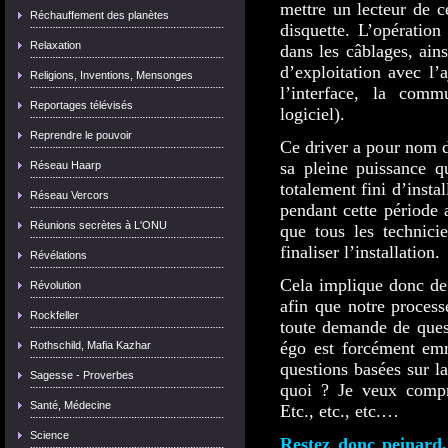
mettre un lecteur de 
Réchauffement des planètes
disquette. L’opératio
Relaxation
dans les câblages, ain
d’exploitation avec l’a
Religions, Inventions, Mensonges
l’interface, la commu
Reportages télévisés
logiciel).
Reprendre le pouvoir
Ce driver a pour nom d
sa pleine puissance q
Réseau Haarp
totalement fini d’inst
Réseau Vercors
pendant cette période 
Réunions secrètes à L'ONU
que tous les technici
finaliser l’installation.
Révélations
Cela implique donc de 
Révolution
afin que notre processe
Rockfeller
toute demande de ques
égo est forcément emm
Rothschild, Mafia Kazhar
questions basées sur la
Sagesse - Proverbes
quoi ? Je veux compre
Santé, Médecine
Etc., etc., etc.…
Science
Restez donc peinard,