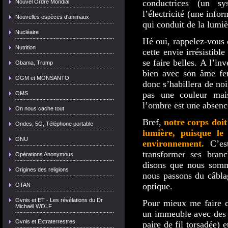
conductrices (un s
Nouvel Ordre Mondial
l’électricité (une info
Nouvelles espèces d'animaux
qui conduit de la lum
Nucléaire
Hé oui, rappelez-vous 
Nutrition
cette envie irrésistib
se faire belles. A l’in
Obama, Trump
bien avec son âme fer
OGM et MONSANTO
donc s’habillera de noir
pas une couleur mai
OMS
l’ombre est une absen
On nous cache tout
Bref,
notre corps doit
Ondes, 5G, Téléphone portable
lumière, puisque le
ONU
environnement.
C’es
transformer ses bran
Opérations Anonymous
disons que nous somme
Origines des religions
nous passons du câblag
optique.
OTAN
Ovnis et ET - Les révélations du Dr
Pour mieux me faire c
Michaël WOLF
un immeuble avec des f
Ovnis et Extraterrestres
paire de fil torsadée) e