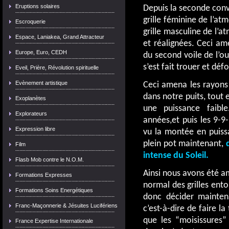
Eruptions solaires
Depuis la seconde conve
grille féminine de l’atm
Escroquerie
grille masculine de l’
Espace, Laniakea, Grand Attracteur
et réalignées. Ceci am
Europe, Euro, CEDH
du second voile de l’ou
s’est fait trouer et déf
Eveil, Prière, Révolution spirituelle
Evènement artistique
Ceci amena les rayons
dans notre puits, tout e
Exoplanètes
une puissance faibl
Explorateurs
années,et puis les 9-9
Expression libre
vu la montée en puiss
plein pot maintenant,
Film
intense du Soleil.
Flasb Mob contre le N.O.M.
Ainsi nous avons été 
Formations Expresses
normal des grilles ent
Formations Soins Energétiques
donc décider maintena
Franc-Maçonnerie & Jésuites Lucifériens
c’est-à-dire de faire l
que les “moisissures
France Expertise Internationale