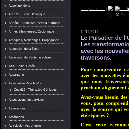
Appel aux dons
Lien permanent
|
|
del.i
Aréa 51 - Base Ufologique
|
Armées Françaises, Armes secrètes
Armes silencieuses, Espionnage
14/12/2012
Le Puisatier de l'
Arnaques, Mensonges, Propagande
Les transformati
Ascension de la Terre
avec les nouvell
traversons.
Ascension du Système solaire
Asie, Chine, Corée
Pour comprendre ce 
avec les nouvelles é
Aspartame
que nous traversons
Association Réaction19
prochain alignement a
Covid19 - Thérapies Géniques
Avez-vous besoin des 
Associations de services
vous, pour comprendr
avec la source qui v
Assurances
été séparés ?
Astéroïdes
C'est cette reconne
Astrologie - Astronomie