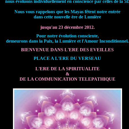
nous évoluons individuellement en conscience par celles de la 5
Nous vous rappelons que les Mayas fêtent notre entrée
dans cette nouvelle ère de Lumière
jusqu'au 23 décembre 2012.
Pour notre évolution consciente,
demeurons dans la Paix, la Lumière et l'Amour Inconditionnel.
BIENVENUE DANS L'ERE DES EVEILLES
PLACE A L'ERE DU VERSEAU
L'ERE DE LA SPIRITUALITE
&
DE LA COMMUNICATION TELEPATHIQUE