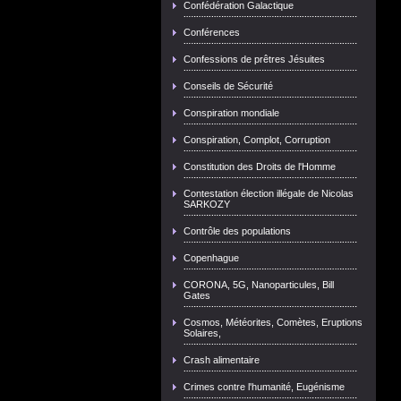
Confédération Galactique
Conférences
Confessions de prêtres Jésuites
Conseils de Sécurité
Conspiration mondiale
Conspiration, Complot, Corruption
Constitution des Droits de l'Homme
Contestation élection illégale de Nicolas
SARKOZY
Contrôle des populations
Copenhague
CORONA, 5G, Nanoparticules, Bill
Gates
Cosmos, Météorites, Comètes, Eruptions
Solaires,
Crash alimentaire
Crimes contre l'humanité, Eugénisme