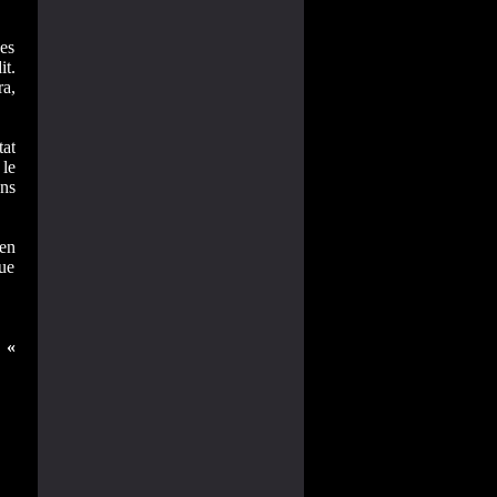
des
it.
ra,
tat
le
ons
 en
que
 «