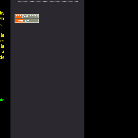
r,
en
.
 la
es
la
 à
de
ie