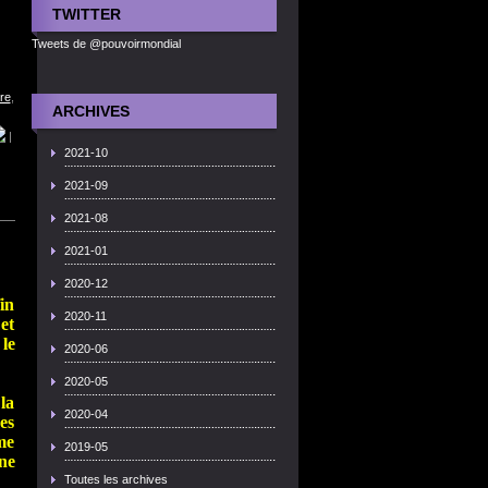
TWITTER
Tweets de @pouvoirmondial
re
,
ARCHIVES
|
2021-10
2021-09
2021-08
2021-01
2020-12
in
2020-11
et
 le
2020-06
2020-05
la
2020-04
mes
me
2019-05
ne
Toutes les archives