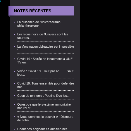
D
NOTES RÉCENTES
La nuisance de l'universalisme
philanthropique...
Les trous noirs de l'Univers sont les
sources...
La Vaccination obligatoire est impossible
:...
Covid-19 : Soirée de lancement la UNE
TV en...
Vidéo : Covid-19 : Tout passe……. sauf
leur...
Covid 19, Tous ensemble pour défendre
nos...
Coup de tonnerre : Poutine lève les...
Qu'est-ce que le système immunitaire
naturel et...
« Nous sommes le pouvoir » ! Discours
de John...
Chant des soignant-es arlesien.nes !