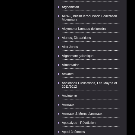
Afghanistan
AIPAC, British Israel World Federation
Movement
Alcyone et l'anneau de lumière
Alertes, Disparitions
Alex Jones
Alignement galactique
Alimentation
Amiante
Anciennes Civilisations, Les Mayas et
2011/2012
Angleterre
Animaux
Animaux & Morts d'animaux
Apocalyse - Révélation
Appel à témoins