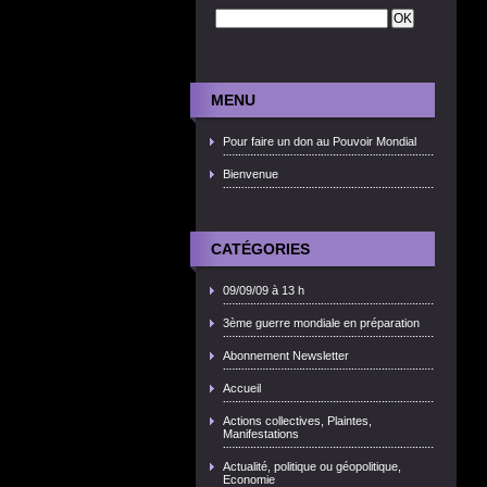
MENU
Pour faire un don au Pouvoir Mondial
Bienvenue
CATÉGORIES
09/09/09 à 13 h
3ème guerre mondiale en préparation
Abonnement Newsletter
Accueil
Actions collectives, Plaintes,
Manifestations
Actualité, politique ou géopolitique,
Economie