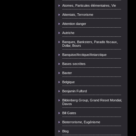
Atomes, Particules élémentaires, Vie
Attentats, Terrorisme
Attention danger
Autriche
Banques, Banksters, Paradis fiscaux,
Dollar, Bours
Banquise/Arctique/Antarctique
Bases secrètes
Baxter
Belgique
Benjamin Fulford
Bildenberg Group, Grand Reset Mondial,
Davos
Bill Gates
Bioterrorisme, Eugénisme
Blog