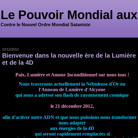
Le Pouvoir Mondial aux
Contre le Nouvel Ordre Mondial Sataniste
22/12/2012
Bienvenue dans la nouvelle ère de la Lumière
et de la 4D
Paix, Lumière et Amour Inconditionnel sur nous tous !
Nous traversons actuellement la Nébuleuse d'Or ou
l'Anneau de Lumière d'Alcyone
qui nous a adressé son flash de rayonnement cosmique
le 21 décembre 2012,
afin d'activer notre ADN et que nous puissions nous transformer 
nous adapter
aux énergies
de la 4D
qui seront rapidement remplacées si