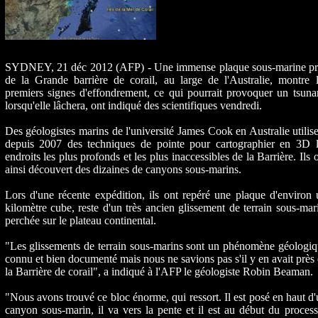
SYDNEY, 21 déc 2012 (AFP) - Une immense plaque sous-marine pr
de la Grande barrière de corail, au large de l'Australie, montre 
premiers signes d'effondrement, ce qui pourrait provoquer un tsun
lorsqu'elle lâchera, ont indiqué des scientifiques vendredi.
Des géologistes marins de l'université James Cook en Australie utilis
depuis 2007 des techniques de pointe pour cartographier en 3D l
endroits les plus profonds et les plus inaccessibles de la Barrière. Ils 
ainsi découvert des dizaines de canyons sous-marins.
Lors d'une récente expédition, ils ont repéré une plaque d'environ
kilomètre cube, reste d'un très ancien glissement de terrain sous-mar
perchée sur le plateau continental.
"Les glissements de terrain sous-marins sont un phénomène géologi
connu et bien documenté mais nous ne savions pas s'il y en avait près
la Barrière de corail", a indiqué à l'AFP le géologiste Robin Beaman.
"Nous avons trouvé ce bloc énorme, qui ressort. Il est posé en haut d
canyon sous-marin, il va vers la pente et il est au début du proces