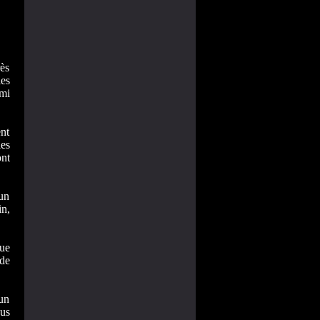
ès
les
ami
ent
es
ont
 un
in,
que
 de
'un
sus