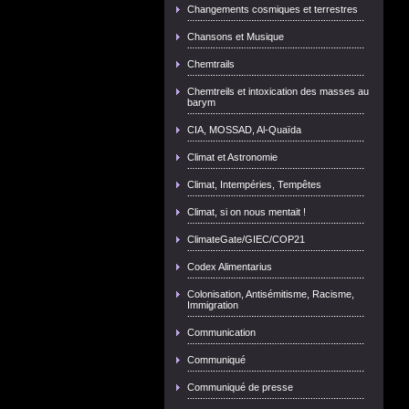
Changements cosmiques et terrestres
Chansons et Musique
Chemtrails
Chemtreils et intoxication des masses au
barym
CIA, MOSSAD, Al-Quaïda
Climat et Astronomie
Climat, Intempéries, Tempêtes
Climat, si on nous mentait !
ClimateGate/GIEC/COP21
Codex Alimentarius
Colonisation, Antisémitisme, Racisme,
Immigration
Communication
Communiqué
Communiqué de presse