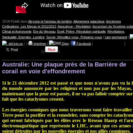
15:00 Publié dans
Alcyone et l'anneau de lumière
,
Alignement galactique
,
Anciennes
Civilisations, Les Mayas et 2011/2012
,
Apocalyse - Révélation
,
Ascension du Système solai
Climat et Astronomie
,
Ere du Verseau
,
Eveil, Prière, Révolution spirituelle
,
Révélations
,
Spiritualité, Energies, Lumière
,
Survie, Réveillez-vous, Préparez-vous
|
Lien permanent
|
del.icio.us
|
|
Imprimer
|
Digg
|
Facebook
|
|
|
|
|
Australie: Une plaque près de la Barrière de
corail en voie d'effondrement
Si le 21 décembre 2012 est passé et que nous n'avons pas vu la f
du monde annoncée par les religieux et non pas par les Mayas, 
maintenant que la peur est passée, il ne va pas falloir compter sur
fait que les cataclysmes cessent.
Les énergies cosmiques que nous traversons vont faire travailler 
Terre pour la purifier et la remodeler, sans compter les cataclys
qui seront fabriqués par les élites avec le Réseau Haarp et l'ar
électromagnétique que représente le LHC, avant que ces armes 
soient détruites par les nouvelles énergies et nos alliés cosmiques.