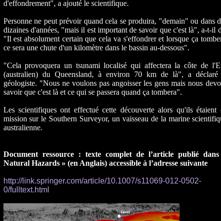
d'effondrement", a ajouté le scientifique.
Personne ne peut prévoir quand cela se produira, "demain" ou dans 
dizaines d'années, "mais il est important de savoir que c'est là", a-t-il d
"Il est absolument certain que cela va s'effondrer et lorsque ça tombe
ce sera une chute d'un kilomètre dans le bassin au-dessous".
"Cela provoquera un tsunami localisé qui affectera la côte de l'E
(australien) du Queensland, à environ 70 km de là", a déclaré 
géologiste. "Nous ne voulons pas angoisser les gens mais nous dev
savoir que c'est là et ce qui se passera quand ça tombera".
Les scientifiques ont effectué cette découverte alors qu'ils étaient
mission sur le Southern Surveyor, un vaisseau de la marine scientifi
australienne.
Document ressource : texte complet de l’article publié dans
Natural Hazards » (en Anglais) accessible à l’adresse suivante
http://link.springer.com/article/10.1007/s11069-012-0502-
0/fulltext.html