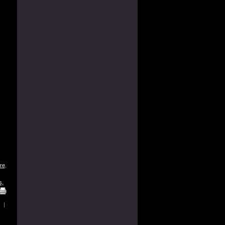
re
,
s,
|