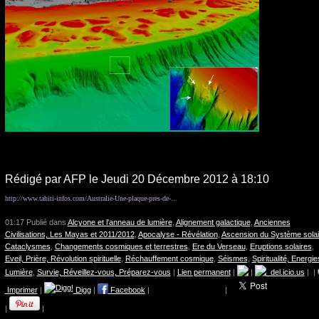
Rédigé par AFP le Jeudi 20 Décembre 2012 à 18:10
http://www.tahiti-infos.com/Australie-Une-plaque-pres-de-...
01:17 Publié dans
Alcyone et l'anneau de lumière
,
Alignement galactique
,
Anciennes
Civilisations, Les Mayas et 2011/2012
,
Apocalyse - Révélation
,
Ascension du Système solai
Cataclysmes
,
Changements cosmiques et terrestres
,
Ere du Verseau
,
Eruptions solaires
,
Eveil, Prière, Révolution spirituelle
,
Réchauffement cosmique
,
Séismes
,
Spiritualité, Energie
Lumière
,
Survie, Réveillez-vous, Préparez-vous
|
Lien permanent
|
|
del.icio.us
|
|
Imprimer
|
Digg
|
Facebook
|
|
|
|