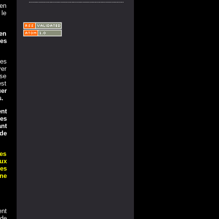
 en
 le
ien
des
des
ver
sse
est
uer
s.
ent
Les
ant
 de
nes
eux
es
ne
nt
 de