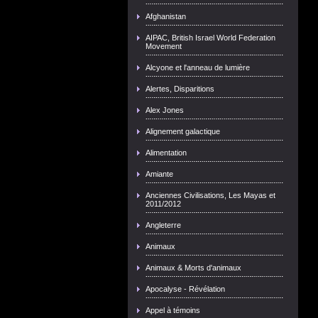
Afghanistan
AIPAC, British Israel World Federation
Movement
Alcyone et l'anneau de lumière
Alertes, Disparitions
Alex Jones
Alignement galactique
Alimentation
Amiante
Anciennes Civilisations, Les Mayas et
2011/2012
Angleterre
Animaux
Animaux & Morts d'animaux
Apocalyse - Révélation
Appel à témoins