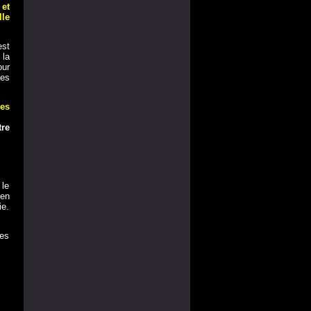
 et
lle
est
 la
our
les
ses
tre
 le
 en
ie.
les