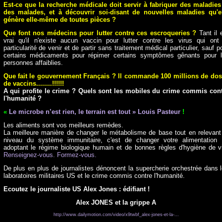
Est-ce que la recherche médicale doit servir à fabriquer des maladies
des malades, et à découvrir soi-disant de nouvelles maladies qu'e
génère elle-même de toutes pièces ?
Que font nos médecins pour lutter contre ces escroqueries ?
Tant il 
vrai qu'il n'existe aucun vaccin pour lutter contre les virus qui ont
particularité de venir et de partir sans traitement médical particulier, sauf p
certains médicaments pour répimer certains symptômes gênants pour 
personnes affaiblies.
Que fait le gouvernement Français ? Il commande 100 millions de do
de vaccins........!!!!!!
A qui profite le crime ? Quels sont les mobiles du crime commis con
l'humanité ?
«
Le microbe n’est rien, le terrain est tout » Louis Pasteur
!
Les aliments sont vos meilleurs remèdes.
La meilleure manière de changer le métabolisme de base tout en relevant
niveau du système immunitaire, c'est de changer votre alimentation
adoptant le régime biologique humain et de bonnes règles d'hygiène de v
Renseignez-vous.
Formez-vous.
De plus en plus de journalistes dénoncent la supercherie orchestrée dans 
laboratoires militaires US et le crime commis contre l'humanité.
Ecoutez le journaliste US Alex Jones : édifiant !
Alex JONES et la grippe A
http://www.dailymotion.com/video/x9twbf_alex-jones-et-la-...