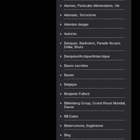
Atomes, Particules élémentaires, Vie
Attentats, Terrorisme
Attention danger
Autriche
Banques, Banksters, Paradis fiscaux,
Dollar, Bours
Banquise/Arctique/Antarctique
Bases secrètes
Baxter
Belgique
Benjamin Fulford
Bildenberg Group, Grand Reset Mondial,
Davos
Bill Gates
Bioterrorisme, Eugénisme
Blog