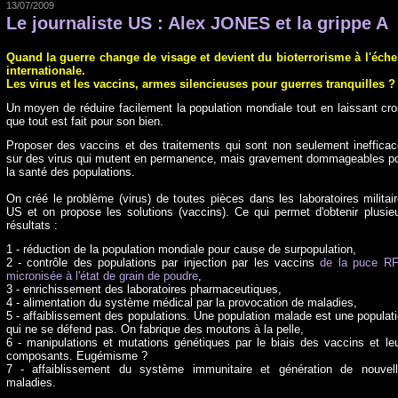
13/07/2009
Le journaliste US : Alex JONES et la grippe A
Quand la guerre change de visage et devient du bioterrorisme à l'éche
internationale.
Les virus et les vaccins, armes silencieuses pour guerres tranquilles ?
Un moyen de réduire facilement la population mondiale tout en laissant cro
que tout est fait pour son bien.
Proposer des vaccins et des traitements qui sont non seulement ineffica
sur des virus qui mutent en permanence, mais gravement dommageables p
la santé des populations.
On créé le problème (virus) de toutes pièces dans les laboratoires militai
US et on propose les solutions (vaccins). Ce qui permet d'obtenir plusie
résultats :
1 - réduction de la population mondiale pour cause de surpopulation,
2 - contrôle des populations par injection par les vaccins
de la puce R
micronisée à l'état de grain de poudre
,
3 - enrichissement des laboratoires pharmaceutiques,
4 - alimentation du système médical par la provocation de maladies,
5 - affaiblissement des populations. Une population malade est une populat
qui ne se défend pas. On fabrique des moutons à la pelle,
6 - manipulations et mutations génétiques par le biais des vaccins et le
composants. Eugémisme ?
7 - affaiblissement du système immunitaire et génération de nouvel
maladies.