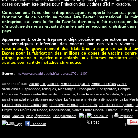
doses devraient être prêtes pour l’injection des victimes d’ici mi-octobre.
Curieusement, l’une des entreprises ayant remporté le contrat pour
fabrication de ce vaccin se trouve être Baxter International, la m
entreprise, qui vers la fin de l’année dernière, a été surprise en tr
d’introduire des virus vivants dans le matériel vaccinal distribué dans
pays.
Apparemment, cette entreprise a déjà procédé au perfectionnement 
ses techniques d’infection des vaccins par des virus vivants.
désormais, le gouvernement des Etats-Unis a signé un contrat av
Baxter pour la fabrication des millions de doses de vaccins contre
grippe porcine à injecter aux enfants, aux femmes enceintes et a
adultes souffrant de maladies chroniques.
Source
:
http:
//www.spreadthetruth.fr/wordpress27/?p=1807
08:56 Publié dans
Alertes, Disparitions
,
Armées Françaises, Armes secrètes
,
Armes
silencieuses, Espionnage
,
Arnaques, Mensonges, Propagande
,
Conspiration, Complot,
Corruption
,
Crimes contre l'humanité, Eugénisme
,
Crise Financière & Mondiale
,
Grippe
porcine ou aviaire
,
La dictature mondiale
,
La fin programmée de la démocratie
,
La Loi Marti
Laboratoires pharmaceutiques
,
Le Pouvoir Mondial
,
Les Cartels
,
Les Illuminati-Reptiliens
,
L
Projets des Maîtres du Monde
,
Mondialisation
,
Nouvel Ordre Mondial
,
Obama, Trump
,
USA
Israël
,
Vaccins
,
Virus, épidémies
|
Lien permanent
|
|
del.icio.us
|
|
Imprimer
|
Digg
|
Facebook
|
|
|
|