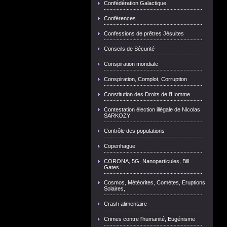
Confédération Galactique
Conférences
Confessions de prêtres Jésuites
Conseils de Sécurité
Conspiration mondiale
Conspiration, Complot, Corruption
Constitution des Droits de l'Homme
Contestation élection illégale de Nicolas
SARKOZY
Contrôle des populations
Copenhague
CORONA, 5G, Nanoparticules, Bill
Gates
Cosmos, Météorites, Comètes, Eruptions
Solaires,
Crash alimentaire
Crimes contre l'humanité, Eugénisme