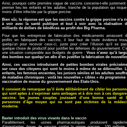
Ainsi, pourquoi cette première vague de vaccins concerne-t-elle justement
premier lieu les enfants et les adultes, tranche de la population qui risque
moins d’être infectée par la grippe porcine.
Bien sûr, la réponse est que les vaccins contre la grippe porcine n’a r
à voir avec la santé publique et tout à voir avec la réalisation 
milliards de dollars de bénéfices au profit des Big Pharma.
Pour que les entreprisse de fabrication des médicaments amassent 
profits en fabriquant des vaccins, il leur faut de toute évidence trou
quelqu’un pour recevoir ceux-ci, juste pour créer l’illusion qu’il se pa
quelque chose de productif pour justifier les défenses du gouvernement. C’
une situation comparable aux budgets de guerre :
Vous n’avez qu’à larg
des bombes sur quelqu’un afin d’en justifier la fabrication de nouvelle
Ainsi, ces vaccins introduisent de petites bombes virales précisém
sur ceux des citoyens qui sont le moins à même de se débrouiller. 
enfants, les femmes enceintes, les juniors séniles et les adultes souffr
de maladies chroniques : voilà les nouvelles « cibles » du programme
vaccination de masse du gouvernement des Etats-Unis.
Il convient de remarquer qu’il évite délibérément de cibler les person
qui sont aptes à s’exprimer sans ambages et à dire non à ces danger
vaccins: les jeunes couples jouissant d’une bonne santé et l
personnes d’âge moyen qui ne sont pas victimes de la médeci
moderne.
Baxter introduit des virus vivants dans le vaccin
Parallèlement, les usines pharmaceutiques produisent rapideme
d’importantes doses de vaccins contre la grippe porcine: 100 millions