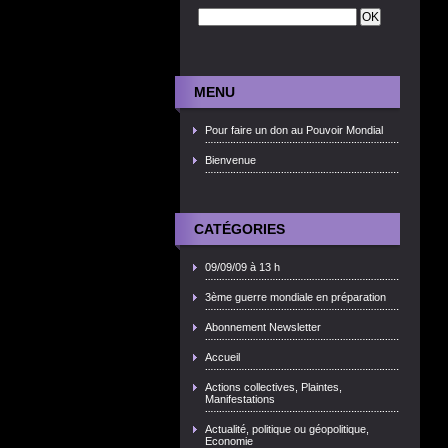
MENU
Pour faire un don au Pouvoir Mondial
Bienvenue
CATÉGORIES
09/09/09 à 13 h
3ème guerre mondiale en préparation
Abonnement Newsletter
Accueil
Actions collectives, Plaintes,
Manifestations
Actualité, politique ou géopolitique,
Economie