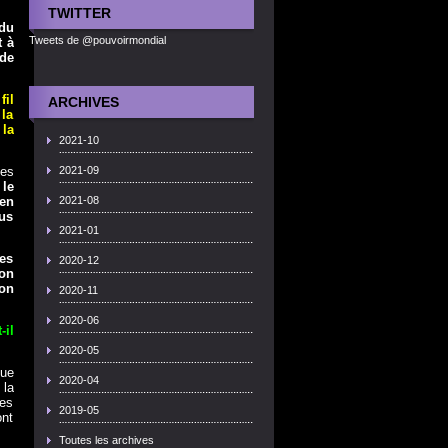
TWITTER
 du
Tweets de @pouvoirmondial
t à
 de
fil
ARCHIVES
 la
 la
2021-10
des
2021-09
e
le
en
2021-08
us
2021-01
tes
2020-12
ion
ion
2020-11
2020-06
-il
2020-05
que
2020-04
 la
les
2019-05
ont
Toutes les archives