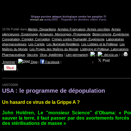
Grippe porcine attaque biologique contre les peuples !!!
envoyé par
pooky3000
. -
Regardez les dernières vidéos d'actu.
15:56 Publié dans
Alertes, Disparitions
,
Armées Françaises, Armes secrètes
,
Armes
silencieuses, Espionnage
,
Arnaques, Mensonges, Propagande
,
Bioterrorisme, Eugénisme
,
Conspiration, Complot, Corruption
,
Crimes contre l'humanité, Eugénisme
,
Laboratoires
pharmaceutiques
,
Les Cartels
,
Les Illuminati-Reptiliens
,
Les Lobbies et la Politique
,
Les
Maîtres du Monde
,
Les Projets des Maîtres du Monde
,
Lobbying et Politique, Laboratoires
Pharmaceutique
,
Vaccins
,
Virus, épidémies
|
Lien permanent
|
|
del.icio.us
|
|
Imprimer
|
Digg
|
Facebook
|
|
|
|
14/07/2009
USA : le programme de dépopulation
Un hasard ce virus de la Grippe A ?
John Holdren, Le “monsieur Science” d’Obama: « Po
sauver la terre, il faut passer par des avortements forcés 
des stérilisations de masse »