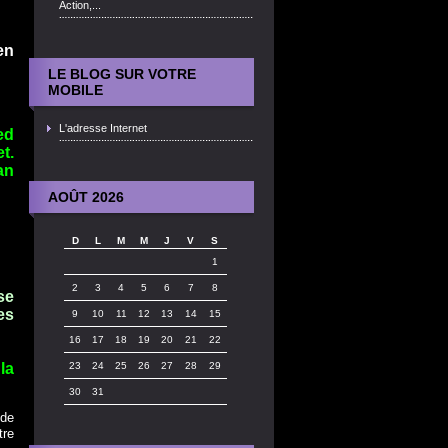
Action,...
en
LE BLOG SUR VOTRE
MOBILE
L'adresse Internet
ed
t.
an
AOÛT 2026
D
L
M
M
J
V
S
1
2
3
4
5
6
7
8
se
es
9
10
11
12
13
14
15
16
17
18
19
20
21
22
la
23
24
25
26
27
28
29
30
31
 de
tre