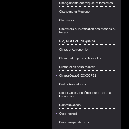
Changements cosmiques et terrestres
Chansons et Musique
Chemtrails
Chemtreils et intoxication des masses au
barym
CIA, MOSSAD, Al-Quaïda
Climat et Astronomie
Climat, Intempéries, Tempêtes
Climat, si on nous mentait !
ClimateGate/GIEC/COP21
Codex Alimentarius
Colonisation, Antisémitisme, Racisme,
Immigration
Communication
Communiqué
Communiqué de presse