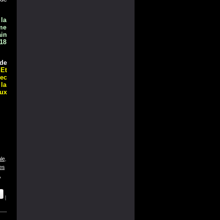
 la
ême
ain
 18
de
Et
ec
 la
ux
ale
,
es
,
|