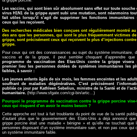
la grippe porcine.
Les vaccins, qui sont bien sûr absolument sans effet sur toute souche
virus H1N1 de la grippe ayant subi une mutation, sont néanmoins tou
fait utiles lorsqu’il s’agit de supprimer les fonctions immunitaires
ceux qui les reçoivent.
Des recherches médicales bien conçues ont régulièrement montré au 
des ans que les personnes, qui sont le plus fréquemment victimes de
grippe, sont précisément ceux qui reçoivent le plus d’injections contre
grippe.
Pour ceux qui ont des connaissances au sujet du système immunitaire, 
vaccins et de la grippe, il peut sembler choquant d’apprendre qu
programme de vaccination des Etas-Unis contre la grippe visera 
premier lieu les personnes dotées de systèmes immunitaires les pl
faibles, à savoir :
Les jeunes enfants âgés de six mois, les femmes enceintes et les adul
souffrant de maladies dégénératives. C’est précisément l’informat
publiée ce jour par Kathleen Sebelius, ministre de la Santé et de l’act
humanitaire.
(http://www.sfgate.com/cgi-bin/artic…)
Pourquoi le programme de vaccination contre la grippe porcine vise-t
ceux qui risquent d’en avoir le moins besoin ?
Cette approche est tout à fait troublante du point de vue de la santé publi
d’autant plus que le gouvernement des Etats-Unis a déjà annoncé que
grippe porcine était une maladie « bénigne » et qu’elle ne touchait que 
personnes disposant d’un système immunitaire sain, et non pas ceux qui 
un système immunitaire faible.