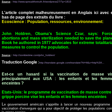
Source
:
http://www.spreadthetruth.fr/wordpress27/?p=1810
L'article complet malheureusement en Anglais ici avec 
bas de page des extraits du livre :
Ecoscience : Population, ressources, environnement:
John Holdren, Obama's Science Czar, says: Forc
abortions and mass sterilization needed to save the plane
Book he authored in 1977 advocates for extreme totalitari
measures to control the population.
Source
:
http://zombietime.com/john_holdren/
Traduction Google
:
http://translate.google.com/translate?hl=fr&u=http%3A...
Est-ce un hasard si la vaccination de masse vi
principalement aux USA : les enfants et les femm
enceintes ?
Etats-Unis: le programme de vaccination de masse contre 
grippe porcine vise les enfants et les femmes enceintes
L
e gouvernement américain s’apprête à lancer un nouveau programme
vaccination d’envergure qui a pour objectif de protéger les populations con