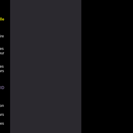
lle
ire
ces
our
res
urs
FID
ion
urs
les