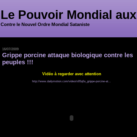
Le Pouvoir Mondial aux
Contre le Nouvel Ordre Mondial Sataniste
16/07/2009
Grippe porcine attaque biologique contre les
peuples !!!
Vidéo à regarder avec attention
http://www.dailymotion.com/video/x95q0u_grippe-porcine-at...