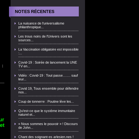
NOTES RÉCENTES
La nuisance de l'universalisme
philanthropique...
Les trous noirs de l'Univers sont les
sources...
La Vaccination obligatoire est impossible
:...
Covid-19 : Soirée de lancement la UNE
|
TV en...
Vidéo : Covid-19 : Tout passe……. sauf
leur...
Covid 19, Tous ensemble pour défendre
nos...
Coup de tonnerre : Poutine lève les...
Qu'est-ce que le système immunitaire
naturel et...
ur
« Nous sommes le pouvoir » ! Discours
et
de John...
Chant des soignant-es arlesien.nes !