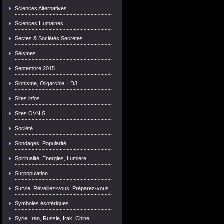
Sciences Alternatives
Sciences Humaines
Sectes & Sociétés Secrètes
Séismes
Septembre 2015
Sionisme, Oligarchie, LDJ
Sites infos
Sites OVNIS
Société
Sondages, Popularité
Spiritualité, Energies, Lumière
Surpopulation
Survie, Réveillez-vous, Préparez-vous
Symboles ésotériques
Syrie, Iran, Russie, Irak, Chine