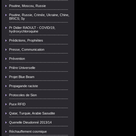
Poutine, Moscou, Russie
Poutine, Russie, Crimée, Ukraine, Chine,
BRICS; Sy
Pr Didier RAOULT - COVID/19,
hydroxychloroquine
Prédictions, Prophéties
Presse, Communication
Prévention
Prière Universelle
Projet Blue Beam
Propagande raciste
Protocoles de Sion
Puce RFID
Qatar, Turquie, Arabie Saoudite
Quenelle Dieudonné 2013/14
Réchauffement cosmique