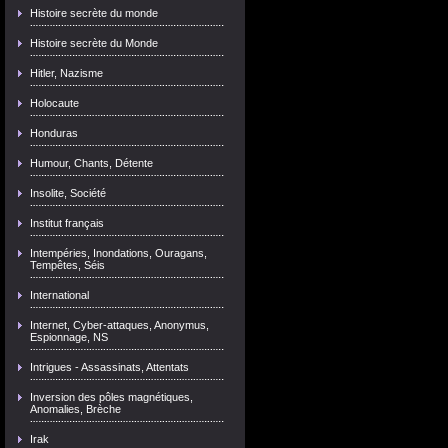
Histoire secrète du monde
Histoire secrète du Monde
Hitler, Nazisme
Holocaute
Honduras
Humour, Chants, Détente
Insolite, Société
Institut français
Intempéries, Inondations, Ouragans,
Tempêtes, Séis
International
Internet, Cyber-attaques, Anonymus,
Espionnage, NS
Intrigues - Assassinats, Attentats
Inversion des pôles magnétiques,
Anomalies, Brèche
Irak