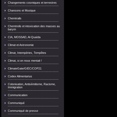
Changements cosmiques et terrestres
Chansons et Musique
Chemtrails
Chemtreils et intoxication des masses au
barym
CIA, MOSSAD, Al-Quaïda
Climat et Astronomie
Climat, Intempéries, Tempêtes
Climat, si on nous mentait !
ClimateGate/GIEC/COP21
Codex Alimentarius
Colonisation, Antisémitisme, Racisme,
Immigration
Communication
Communiqué
Communiqué de presse