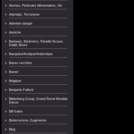
Atomes, Particules élémentaires, Vie
Attentats, Terrorisme
Attention danger
Autriche
Banques, Banksters, Paradis fiscaux,
Dollar, Bours
Banquise/Arctique/Antarctique
Bases secrètes
Baxter
Belgique
Benjamin Fulford
Bildenberg Group, Grand Reset Mondial,
Davos
Bill Gates
Bioterrorisme, Eugénisme
Blog