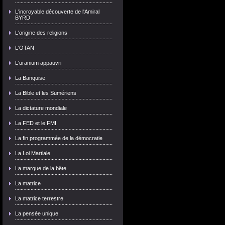
L'incroyable découverte de l'Amiral
BYRD
L'origine des religions
L'OTAN
L'uranium appauvri
La Banquise
La Bible et les Sumériens
La dictature mondiale
La FED et le FMI
La fin programmée de la démocratie
La Loi Martiale
La marque de la bête
La matrice
La matrice terrestre
La pensée unique