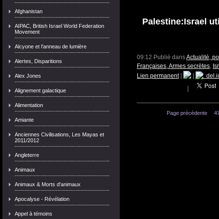
Afghanistan
Palestine:Israel u
AIPAC, British Israel World Federation
Movement
Alcyone et l'anneau de lumière
09:12 Publié dans
Actualité, p
Alertes, Disparitions
Françaises, Armes secrètes
,
Is
Lien permanent
|
|
del.i
Alex Jones
|
Alignement galactique
Alimentation
Page précédente
4
Amiante
Anciennes Civilisations, Les Mayas et
2011/2012
Angleterre
Animaux
Animaux & Morts d'animaux
Apocalyse - Révélation
Appel à témoins