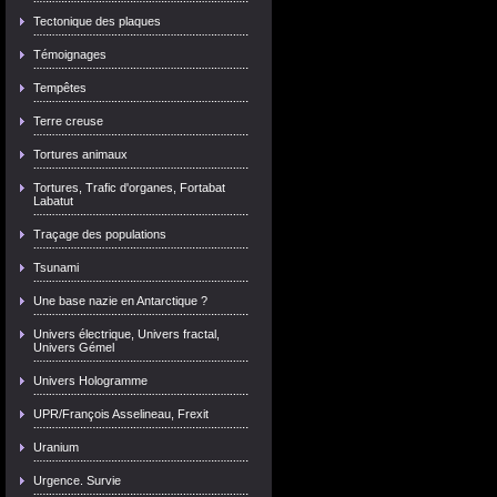
Tectonique des plaques
Témoignages
Tempêtes
Terre creuse
Tortures animaux
Tortures, Trafic d'organes, Fortabat
Labatut
Traçage des populations
Tsunami
Une base nazie en Antarctique ?
Univers électrique, Univers fractal,
Univers Gémel
Univers Hologramme
UPR/François Asselineau, Frexit
Uranium
Urgence. Survie