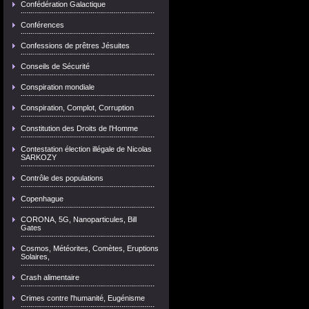
Confédération Galactique
Conférences
Confessions de prêtres Jésuites
Conseils de Sécurité
Conspiration mondiale
Conspiration, Complot, Corruption
Constitution des Droits de l'Homme
Contestation élection illégale de Nicolas
SARKOZY
Contrôle des populations
Copenhague
CORONA, 5G, Nanoparticules, Bill
Gates
Cosmos, Météorites, Comètes, Eruptions
Solaires,
Crash alimentaire
Crimes contre l'humanité, Eugénisme