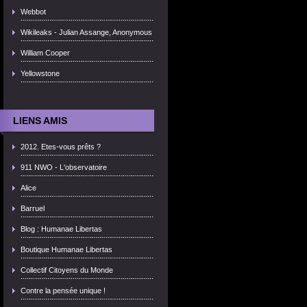
Webbot
Wikileaks - Julian Assange, Anonymous
William Cooper
Yellowstone
LIENS AMIS
2012. Etes-vous prêts ?
911 NWO - L'observatoire
Alice
Barruel
Blog : Humanae Libertas
Boutique Humanae Libertas
Collectif Citoyens du Monde
Contre la pensée unique !