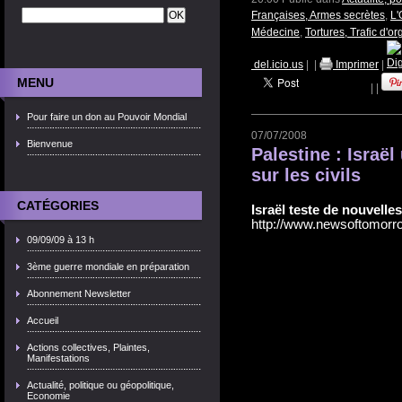
Françaises, Armes secrètes
,
L
Médecine
,
Tortures, Trafic d'o
del.icio.us
|
|
Imprimer
|
MENU
|
|
Pour faire un don au Pouvoir Mondial
07/07/2008
Bienvenue
Palestine : Israël
sur les civils
CATÉGORIES
Israël teste de nouvelle
http://www.newsoftomorro
09/09/09 à 13 h
3ème guerre mondiale en préparation
Abonnement Newsletter
Accueil
Actions collectives, Plaintes,
Manifestations
Actualité, politique ou géopolitique,
Economie