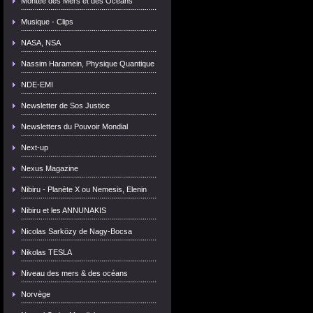
Montée des Mers et des Océans
Musique - Clips
NASA, NSA
Nassim Haramein, Physique Quantique
NDE-EMI
Newsletter de Sos Justice
Newsletters du Pouvoir Mondial
Next-up
Nexus Magazine
Nibiru - Planète X ou Nemesis, Elenin
Nibiru et les ANNUNAKIS
Nicolas Sarközy de Nagy-Bocsa
Nikolas TESLA
Niveau des mers & des océans
Norvège