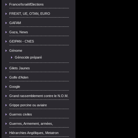
France/Israël/Elections
FREXIT, UE, OTAN, EURO
GAFAM
Gaza, News
GEIPAN - CNES
Génome
Génocide préparé
Gilets Jaunes
Golfe d'Aden
Google
Grand rassemblement contre le N.O.M.
Grippe porcine ou aviaire
Guerres civiles
Guerres, Armement, armées,
Hiérarchies Angéliques, Metatron