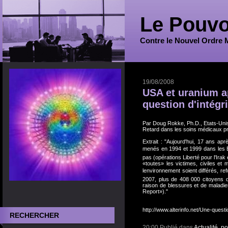
Le Pouvo
Contre le Nouvel Ordre 
19/08/2008
USA et uranium ap
question d'intégri
Par Doug Rokke, Ph.D., Etats-Uni
Retard dans les soins médicaux p
Extrait : "Aujourd'hui, 17 ans ap
menés en 1994 et 1999 dans les Ba
pas (opérations Liberté pour l'Irak
«toutes» les victimes, civiles et
lenvironnement soient différés, 
2007, plus de 408 000 citoyens 
raison de blessures et de malad
Report»)."
http://www.alterinfo.net/Une-quest
RECHERCHER
20:00 Publié dans
Actualité, p