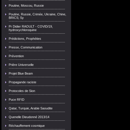
Poutine, Moscou, Russie
Poutine, Russie, Crimée, Ukraine, Chine,
BRICS; Sy
Pr Didier RAOULT - COVID/19,
hydroxychloroquine
Prédictions, Prophéties
Presse, Communication
Prévention
Prière Universelle
Projet Blue Beam
Propagande raciste
Protocoles de Sion
Puce RFID
Qatar, Turquie, Arabie Saoudite
Quenelle Dieudonné 2013/14
Réchauffement cosmique