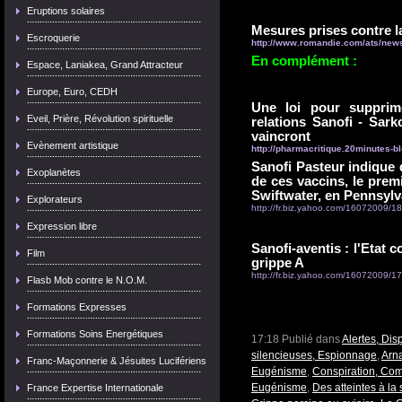
Eruptions solaires
Mesures prises contre l
Escroquerie
http://www.romandie.com/ats/new
En complément :
Espace, Laniakea, Grand Attracteur
Europe, Euro, CEDH
Une loi pour supprime
Eveil, Prière, Révolution spirituelle
relations Sanofi - Sarko
vaincront
Evènement artistique
http://pharmacritique.20minutes-bl
Sanofi Pasteur indique 
Exoplanètes
de ces vaccins, le premi
Swiftwater, en Pennsylva
Explorateurs
http://fr.biz.yahoo.com/16072009/18
Expression libre
Sanofi-aventis : l'Etat 
Film
grippe A
http://fr.biz.yahoo.com/16072009/17/s
Flasb Mob contre le N.O.M.
Formations Expresses
Formations Soins Energétiques
17:18 Publié dans
Alertes, Dis
silencieuses, Espionnage
,
Arn
Franc-Maçonnerie & Jésuites Lucifériens
Eugénisme
,
Conspiration, Com
Eugénisme
,
Des atteintes à la
France Expertise Internationale