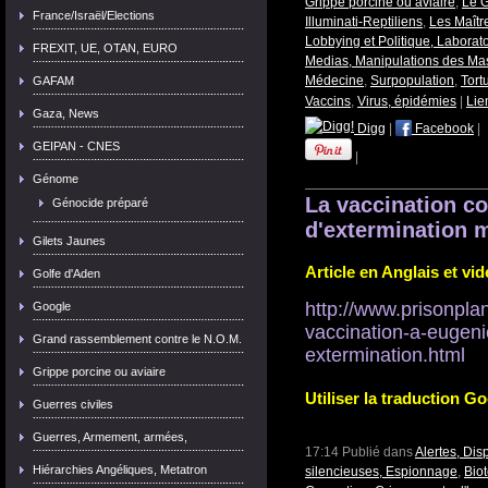
Grippe porcine ou aviaire
,
Le 
France/Israël/Elections
Illuminati-Reptiliens
,
Les Maît
Lobbying et Politique, Labora
FREXIT, UE, OTAN, EURO
Medias, Manipulations des Ma
Médecine
,
Surpopulation
,
Tort
GAFAM
Vaccins
,
Virus, épidémies
|
Lie
Gaza, News
Digg
|
Facebook
|
GEIPAN - CNES
|
Génome
La vaccination c
Génocide préparé
d'extermination 
Gilets Jaunes
Article en Anglais et vid
Golfe d'Aden
http://www.prisonpla
Google
vaccination-a-eugen
Grand rassemblement contre le N.O.M.
extermination.html
Grippe porcine ou aviaire
Utiliser la traduction G
Guerres civiles
Guerres, Armement, armées,
17:14 Publié dans
Alertes, Dis
Hiérarchies Angéliques, Metatron
silencieuses, Espionnage
,
Bio