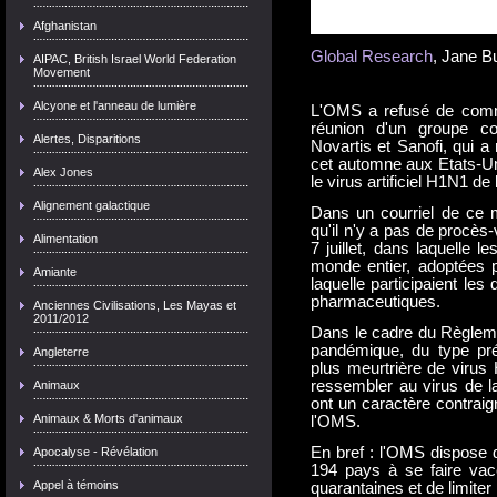
Afghanistan
Global Research
, Jane Bu
AIPAC, British Israel World Federation
Movement
Alcyone et l'anneau de lumière
L'OMS a refusé de commu
réunion d'un groupe co
Alertes, Disparitions
Novartis et Sanofi, qui a
cet automne aux Etats-Un
Alex Jones
le virus artificiel H1N1 de
Alignement galactique
Dans un courriel de ce m
qu'il n'y a pas de procès-
Alimentation
7 juillet, dans laquelle l
monde entier, adoptées p
Amiante
laquelle participaient le
pharmaceutiques.
Anciennes Civilisations, Les Mayas et
2011/2012
Dans le cadre du Règlemen
pandémique, du type pr
Angleterre
plus meurtrière de virus
ressembler au virus de l
Animaux
ont un caractère contraig
Animaux & Morts d'animaux
l'OMS.
En bref : l'OMS dispose d
Apocalyse - Révélation
194 pays à se faire vac
Appel à témoins
quarantaines et de limiter