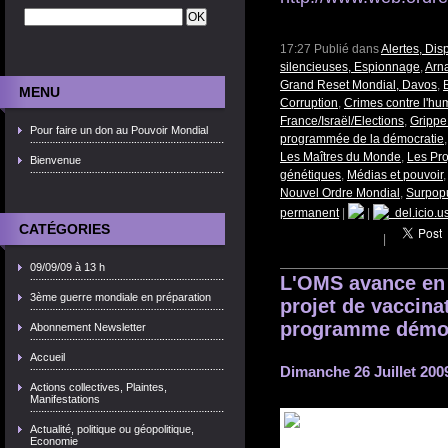
17:27 Publié dans
Alertes, Dis
silencieuses, Espionnage
,
Arn
Grand Reset Mondial, Davos
,
MENU
Corruption
,
Crimes contre l'h
France/Israël/Elections
,
Grippe
Pour faire un don au Pouvoir Mondial
programmée de la démocratie
Les Maîtres du Monde
,
Les Pro
Bienvenue
génétiques
,
Médias et pouvoir
Nouvel Ordre Mondial
,
Surpopu
permanent
|
|
del.icio.u
CATÉGORIES
|
09/09/09 à 13 h
L'OMS avance en 
3ème guerre mondiale en préparation
projet de vaccina
programme démo
Abonnement Newsletter
Accueil
Dimanche 26 Juillet 200
Actions collectives, Plaintes,
Manifestations
Actualité, politique ou géopolitique,
Economie