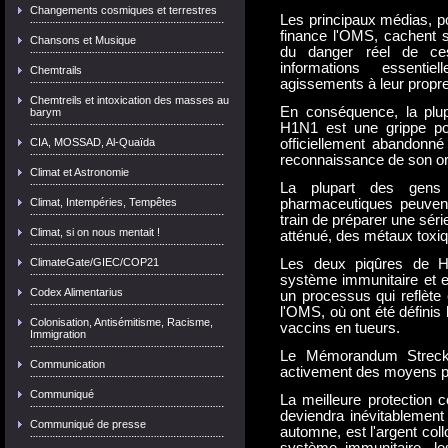
Changements cosmiques et terrestres
Les principaux médias, p
finance l'OMS, cachent s
Chansons et Musique
du danger réel de ces
informations essentie
Chemtrails
agissements à leur propre
Chemtreils et intoxication des masses au
En conséquence, la plup
barym
H1N1 est une grippe po
CIA, MOSSAD, Al-Quaïda
officiellement abandonné
reconnaissance de son origi
Climat et Astronomie
La plupart des gens
Climat, Intempéries, Tempêtes
pharmaceutiques peuvent 
train de préparer une séri
Climat, si on nous mentait !
atténué, des métaux toxiq
ClimateGate/GIEC/COP21
Les deux piqûres de 
système immunitaire et en
Codex Alimentarius
un processus qui reflète
l'OMS, où ont été définis
Colonisation, Antisémitisme, Racisme,
vaccins en tueurs.
Immigration
Le Mémorandum Strecke
Communication
activement des moyens pou
Communiqué
La meilleure protection c
deviendra inévitablement
Communiqué de presse
automne, est l'argent coll