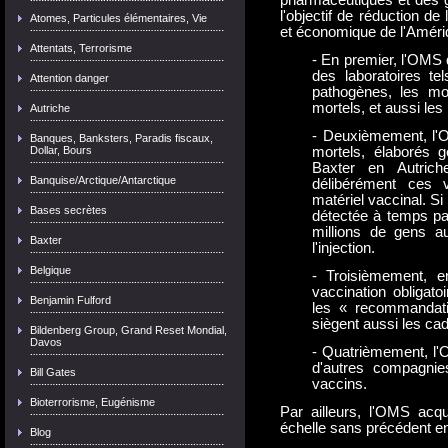
pharmaceutiques et des 
l'objectif de réduction de 
Atomes, Particules élémentaires, Vie
et économique de l'Amériq
Attentats, Terrorisme
- En premier, l'OMS 
des laboratoires t
Attention danger
pathogènes, les mo
mortels, et aussi les
Autriche
- Deuxièmement, l'
Banques, Banksters, Paradis fiscaux,
Dollar, Bours
mortels, élaborés
Baxter en Autrich
Banquise/Arctique/Antarctique
délibérément ces 
matériel vaccinal. Si
Bases secrètes
détectée à temps pa
millions de gens au
Baxter
l'injection.
Belgique
- Troisièmement, 
vaccination obligat
Benjamin Fulford
les « recommandati
siègent aussi les ca
Bildenberg Group, Grand Reset Mondial,
Davos
- Quatrièmement, l'
d'autres compagnies
Bill Gates
vaccins.
Bioterrorisme, Eugénisme
Par ailleurs, l'OMS acqu
échelle sans précédent e
Blog