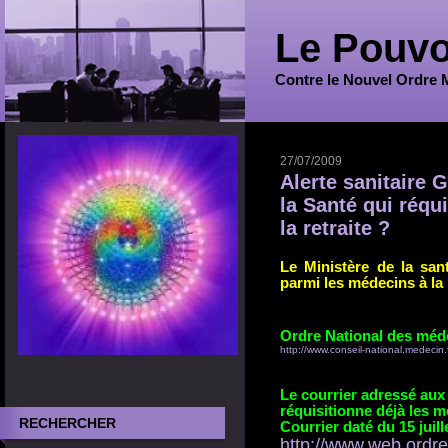
Le Pouvo
Contre le Nouvel Ordre 
27/07/2009
Alerte sanitaire 
la Santé qui réqu
la retraite ?
Le Ministère de la san
parmi les médecins à la r
Ordre National des méd
http://www.conseil-national.medecin.fr
Le courrier adressé aux 
réquisitionne déjà les mé
RECHERCHER
Courrier daté du 15 juill
http://www.web.ordre