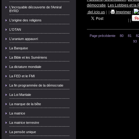
démocratie
,
Les Lobbies et la 
L'incroyable découverte de l'Amiral
BYRD
del.icio.us
|
|
Imprimer
|
|
|
L'origine des religions
L'OTAN
Page précédente
80
81
8
L'uranium appauvri
93
La Banquise
La Bible et les Sumériens
La dictature mondiale
La FED et le FMI
La fin programmée de la démocratie
La Loi Martiale
La marque de la bête
La matrice
La matrice terrestre
La pensée unique