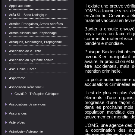
Il existe une preuve vérif
Appel aux dons
l'OMS a fourni le virus de 
Aréa 51 - Base Ufologique
en Autriche. Ce virus a ét
matériel vaccinal en févrie
Armées Françaises, Armes secrètes
Baxter a ensuite envoyé 
Armes silencieuses, Espionnage
pays sous un faux étiqu
comme du matériel vaccin
Arnaques, Mensonges, Propagande
pandémie mondiale.
Ascension de la Terre
Puisque Baxter doit obser
niveau 3 en manipulant u
Ascension du Système solaire
aviaire, la production et 
être accidentels, mais s
Asie, Chine, Corée
intention criminelle.
Aspartame
La police autrichienne en
accusations criminelles en
Association Réaction19
Il est de plus en plus é
Covid19 - Thérapies Géniques
éléments d'une organisa
progresse d'une façon c
Associations de services
dans les prochains mois e
population mondiale des
Assurances
gouvernement mondial d
Astéroïdes
L'OMS, une agence des Na
la coordination des ac
Astrologie - Astronomie