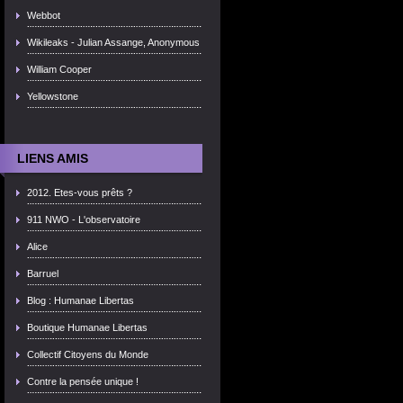
Webbot
Wikileaks - Julian Assange, Anonymous
William Cooper
Yellowstone
LIENS AMIS
2012. Etes-vous prêts ?
911 NWO - L'observatoire
Alice
Barruel
Blog : Humanae Libertas
Boutique Humanae Libertas
Collectif Citoyens du Monde
Contre la pensée unique !