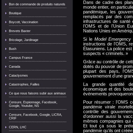
Dans de cadre des plan
Bon de commande de produits naturels
monde entier, en particul
pandémique, les gouvern
Boutique
remplacés par des comi
infrastructures de santé 
Boycott, Vaccination
l'OMS et de l'Union E
Nations Unies en Amériqu
Brevets Baxter
Si le
Model Emergency 
Bricolage, Jardinage
instructions de l'OMS, re
Étasuniens. La police est a
Bush
suspects « criminels. »
Campus France
Grâce au contrôle de cet
dotés du pouvoir de promul
Canada
plupart des pays, l'OM
Cataclysmes
gouvernement d'une gran
La grande quantité de
Catastrophes, Failles
économique et des boulev
Ce que nous faisons subir aux animaux
événements provoqueront 
Pour résumer : l'OMS co
Censure, Espionnage, Facebook,
Google, Youtube, NS
pandémie virale mortel
contrôle des gouvernem
Censure, Facebook, Google, LICRA,
d'ordonner aussi la vacci
CRIF
mêmes compagnies qui ont
Et tout ça sous le préte
CERN, LHC
pandémie qu'ils ont créée