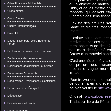
principaux membres de ce 
Crise Financière & Mondiale
qui a annexé de hautes 
Unis, et de les mettre en 
Crops circles
rapports, qui doivent êtr
Obama a des liens financi
Crops Circles
Il existe des preuves sel
Culture, Institut français
Santé et d'autres foncti
traces.
David Icke
Il existe aussi des pre
Davos, Bildenberg, Word Economic
médias autrichiens sont 
Forum
mensonges et de désinfo
sentiment de sécurité con
Déclaration de souveraineté humaine
Baxter d'un matériel pand
Déclarations des astronautes
C'est une nécessité vitale 
de prendre des mesure
Déclarations des politiques, et artistes
prochaine vague mortel
impact.
Découvertes Astronomie
Pour trouver des informat
Découvertes, Déclarations Scientifiques
ce jour en allemand et en
pouvez vérifier le
site w
Département de l'Énergie US
Dépopulation
Original :
www.globalrese
Traduction libre de Pétru
Des atteintes à la santé
Destination 4D/5D