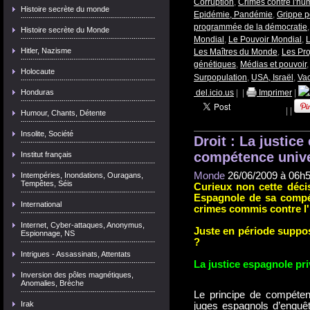
Corruption
,
Crimes contre l'h
Histoire secrète du monde
Epidémie, Pandémie
,
Grippe p
programmée de la démocratie
Histoire secrète du Monde
Mondial
,
Le Pouvoir Mondial
,
L
Hitler, Nazisme
Les Maîtres du Monde
,
Les Pro
génétiques
,
Médias et pouvoir
Holocaute
Surpopulation
,
USA, Israël
,
Vac
Honduras
del.icio.us
|
|
Imprimer
|
|
|
Humour, Chants, Détente
Insolite, Société
Droit : La justic
compétence unive
Institut français
M
onde
26/06/2009 à 06h
Intempéries, Inondations, Ouragans,
Tempêtes, Séis
Curieux non cette décis
Espagnole de sa compét
International
crimes commis contre l'
Internet, Cyber-attaques, Anonymus,
Juste en période suppo
Espionnage, NS
?
Intrigues - Assassinats, Attentats
La justice espagnole pr
Inversion des pôles magnétiques,
Anomalies, Brèche
Le principe de compéten
Irak
juges espagnols d’enquêt