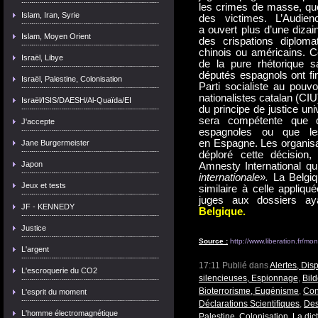
les crimes de masse, quel
Islam, Iran, Syrie
des victimes. L’Audienc
a ouvert plus d’une dizai
Islam, Moyen Orient
des crispations diploma
chinois ou américains. C
Israël, Libye
de la pure rhétorique sa
députés espagnols ont fi
Israël, Palestine, Colonisation
Parti socialiste au pouvoi
nationalistes catalan (CIU
Israël/ISIS/DAESH/Al-Quaïda/EI
du principe de justice un
sera compétente que d
J'accepte
espagnoles ou que le
en Espagne. Les organisa
Jane Burgermeister
déploré cette décisio
Japon
Amnesty International qu
internationale».
La Belgiq
Jeux et tests
similaire à celle appliq
juges aux dossiers ay
JF - KENNEDY
Belgique.
Justice
Source :
http://www.liberation.fr/m
L'argent
17:11 Publié dans
Alertes, Disp
L'escroquerie du CO2
silencieuses, Espionnage
,
Bil
Bioterrorisme, Eugénisme
,
Con
L'esprit du moment
Déclarations Scientifiques
,
Des
L'homme électromagnétique
Palestine, Colonisation
,
La dic