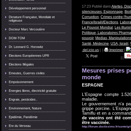
17:23 Publié dans
Alertes, Dis
Développement personnel
silencieuses, Espionnage
,
Bio
Corruption
,
Crimes contre l'h
Dictature Française, Mondiale et
religieuse
France/Israël/Elections
,
Labora
Le Pouvoir Mondial
,
Les Illumi
Docteur Marc Vercoutère
Politique, Laboratoires Pharm
pouvoir
,
Medias, Manipulation
DOM-TOM
Santé, Médecine
,
USA, Israël
,
Dr. Leonard G. Horowitz
del.icio.us
|
|
Imprimer
|
Elections Européennes UPR
|
|
Elections Illégales
Mesures prises po
Emeutes, Guerres civiles
monde
Empoisonnement
ESPAGNE
Energies libres, électricité gratuite
L'Espagne compte 1.526
maladie.
Engrais, pesticides..
Le gouvernement n'a pas 
grippe porcine. L'Espagn
Environnement, Nature
Tamiflu et en a command
Epidémie, Pandémie
de vaccins ont été com
être vaccinée.
Ere du Verseau
http://forum.doctissimo.fr/sante/