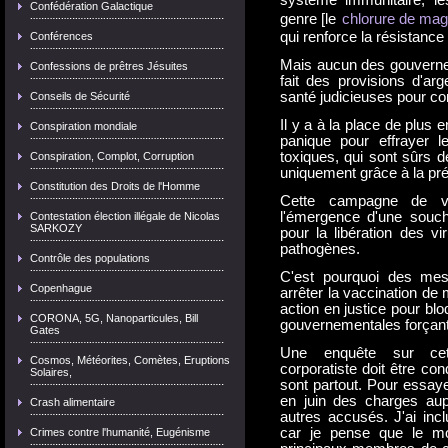
système immunitaire, l
Confédération Galactique
genre [le
chlorure de ma
qui renforce la résistanc
Conférences
Mais aucun des gouverne
Confessions de prêtres Jésuites
fait des provisions d'ar
santé judicieuses pour co
Conseils de Sécurité
Il y a à la place de plus e
Conspiration mondiale
panique pour effrayer l
toxiques, qui sont sûrs
Conspiration, Complot, Corruption
uniquement grâce à la pr
Constitution des Droits de l'Homme
Cette campagne de v
l'émergence d'une souche
Contestation élection illégale de Nicolas
SARKOZY
pour la libération des vi
pathogènes.
Contrôle des populations
C'est pourquoi des mes
Copenhague
arrêter la vaccination de
action en justice pour blo
CORONA, 5G, Nanoparticules, Bill
gouvernementales forçant 
Gates
Une enquête sur cette
Cosmos, Météorites, Comètes, Eruptions
corporatiste doit être co
Solaires,
sont partout. Pour essaye
en juin des charges au
Crash alimentaire
autres accusés. J'ai in
car je pense que le mom
Crimes contre l'humanité, Eugénisme