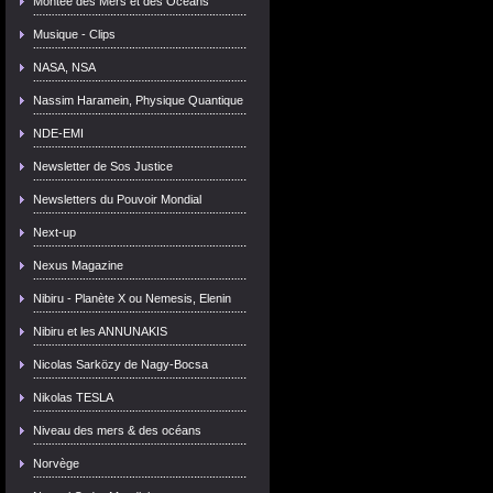
Montée des Mers et des Océans
Musique - Clips
NASA, NSA
Nassim Haramein, Physique Quantique
NDE-EMI
Newsletter de Sos Justice
Newsletters du Pouvoir Mondial
Next-up
Nexus Magazine
Nibiru - Planète X ou Nemesis, Elenin
Nibiru et les ANNUNAKIS
Nicolas Sarközy de Nagy-Bocsa
Nikolas TESLA
Niveau des mers & des océans
Norvège