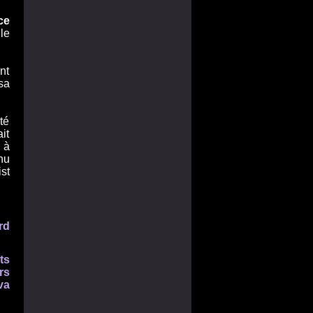
ce
le
nt
sa
té
it
 à
nu
st
rd
ts
rs
va