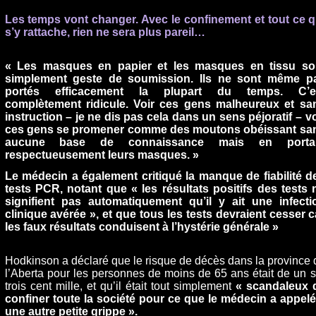
Les temps vont changer. Avec le confinement et tout ce q
s’y rattache, rien ne sera plus pareil…
« Les masques en papier et les masques en tissu so
simplement geste de soumission. Ils ne sont même p
portés efficacement la plupart du temps. C’e
complètement ridicule. Voir ces gens malheureux et sa
instruction – je ne dis pas cela dans un sens péjoratif – vo
ces gens se promener comme des moutons obéissant sa
aucune base de connaissance mais en porta
respectueusement leurs masques. »
Le médecin a également critiqué la manque de fiabilité d
tests PCR, notant que « les résultats positifs des tests 
signifient pas automatiquement qu’il y ait une infecti
clinique avérée », et que tous les tests devraient cesser c
les faux résultats conduisent à l’hystérie générale »
Hodkinson a déclaré que le risque de décès dans la province 
l’Aberta pour les personnes de moins de 65 ans était de un s
trois cent mille, et qu’il était tout simplement
« scandaleux 
confiner toute la société pour ce que le médecin a appelé
une autre petite grippe ».