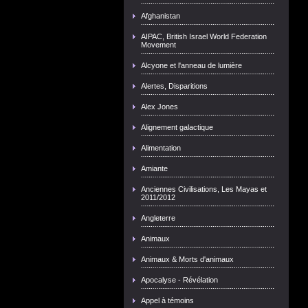
Afghanistan
AIPAC, British Israel World Federation
Movement
Alcyone et l'anneau de lumière
Alertes, Disparitions
Alex Jones
Alignement galactique
Alimentation
Amiante
Anciennes Civilisations, Les Mayas et
2011/2012
Angleterre
Animaux
Animaux & Morts d'animaux
Apocalyse - Révélation
Appel à témoins