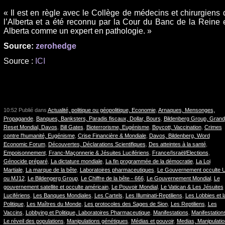
« Il est en règle avec le Collège de médecins et chirurgiens 
l’Alberta et a été reconnu par la Cour du Banc de la Reine 
Alberta comme un expert en pathologie. »
Source:
zerohedge
Source :
ICI
10:52 Publié dans
Actualité, politique ou géopolitique, Economie
,
Arnaques, Mensonges,
Propagande
,
Banques, Banksters, Paradis fiscaux, Dollar, Bours
,
Bildenberg Group, Grand
Reset Mondial, Davos
,
Bill Gates
,
Bioterrorisme, Eugénisme
,
Boycott, Vaccination
,
Crimes
contre l'humanité, Eugénisme
,
Crise Financière & Mondiale
,
Davos, Bildenberg, Word
Economic Forum
,
Découvertes, Déclarations Scientifiques
,
Des atteintes à la santé
,
Empoisonnement
,
Franc-Maçonnerie & Jésuites Lucifériens
,
France/Israël/Elections
,
Génocide préparé
,
La dictature mondiale
,
La fin programmée de la démocratie
,
La Loi
Martiale
,
La marque de la bête
,
Laboratoires pharmaceutiques
,
Le Gouvernement occulte 
ou MJ12
,
Le Bildengerg Group
,
Le Chiffre de la bête - 666
,
Le Gouvernement Mondial
,
Le
gouvernement satellite et occulte américain
,
Le Pouvoir Mondial
,
Le Vatican & Les Jésuites
Lucifériens
,
Les Banques Mondiales
,
Les Cartels
,
Les Illuminati-Reptiliens
,
Les Lobbies et l
Politique
,
Les Maîtres du Monde
,
Les protocoles des Sages de Sion
,
Les Reptiliens
,
Les
Vaccins
,
Lobbying et Politique, Laboratoires Pharmaceutique
,
Manifestations
,
Manifestation
Le réveil des populations
,
Manipulations génétiques
,
Médias et pouvoir
,
Medias, Manipulati