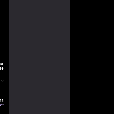
|
ur
re
le
ns
et