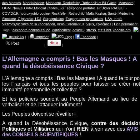
des Masses
,
Mondialisation
,
Monsanto, Rockefeller, Rothschild et Bill Gates
,
Monsanto;
OGM
,
Nouvel Ordre Mondial
,
Ondes, 5G, Téléphone portable
,
Pr Didier RAOULT -
COVID/19, hydroxychloroquine
,
Rockfeller
,
Rothschild, Mafia Kazhar
,
Santé, Médecine
,
Sionisme, Oligarchie, LDJ
,
Surpopulation
,
Traçage des populations
,
USA, Israël
,
Victimes,Victimes de la vaccination
,
Virus Coronavirus
,
Virus, épidémies
|
Lien permanent
|
Tags :
alexandra henrion-caude
,
confinement
,
covid19
,
stress
,
tests pcr
,
vaccins arn
|
del.icio.us
|
|
Imprimer
|
Digg
|
Facebook
|
|
|
|
|
L’Allemagne a compris ! Bas les Masques ! A
quand la désobéissance Civique ?
L’Allemagne a compris ! Bas les Masques ! A quand le tour po
les Français et tous les peuples pour laisser se créer not
immunité personnelle et collective ?
Et les policiers sourient au Peuple Allemand au lieu de 
verbaliser et de l'attaquer indûment !
Les Peuples doivent se réveiller !
A quand la Désobéissance Civique,
contre des décisio
Politiques et Militaires
qui n'ont
RIEN
à voir avec des
AVIS 
des CONSEILS SCIENTIFIQUES
!