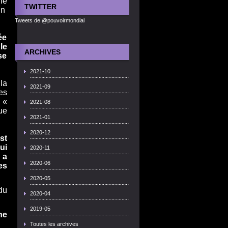
ie
TWITTER
un
Tweets de @pouvoirmondial
ée
le
ARCHIVES
se
2021-10
la
2021-09
es
 «
2021-08
ue
2021-01
2020-12
st
ui
2020-11
 a
2020-06
es
2020-05
du
2020-04
2019-05
ne
Toutes les archives