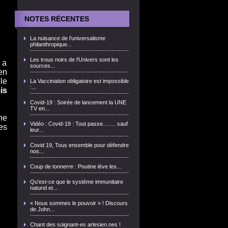
NOTES RÉCENTES
La nuisance de l'universalisme
philanthropique...
Les trous noirs de l'Univers sont les
 a
sources...
en
le
La Vaccination obligatoire est impossible
:...
is
Covid-19 : Soirée de lancement la UNE
TV en...
ne
Vidéo : Covid-19 : Tout passe……. sauf
es
leur...
Covid 19, Tous ensemble pour défendre
nos...
Coup de tonnerre : Poutine lève les...
Qu'est-ce que le système immunitaire
naturel et...
« Nous sommes le pouvoir » ! Discours
de John...
Chant des soignant-es arlesien.nes !