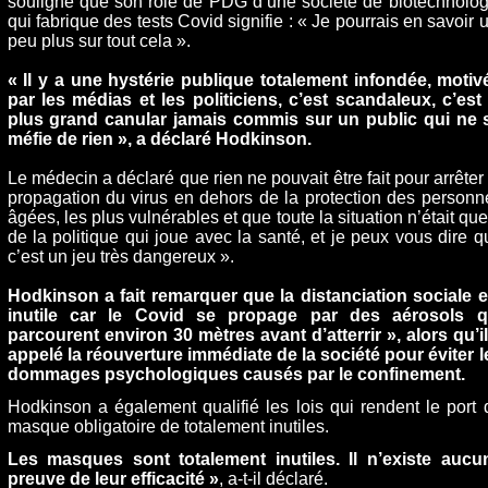
souligné que son rôle de PDG d’une société de biotechnolog
qui fabrique des tests Covid signifie : « Je pourrais en savoir 
peu plus sur tout cela ».
« Il y a une hystérie publique totalement infondée, motiv
par les médias et les politiciens, c’est scandaleux, c’est 
plus grand canular jamais commis sur un public qui ne 
méfie de rien », a déclaré Hodkinson.
Le médecin a déclaré que rien ne pouvait être fait pour arrêter 
propagation du virus en dehors de la protection des personn
âgées, les plus vulnérables et que toute la situation n’était que
de la politique qui joue avec la santé, et je peux vous dire q
c’est un jeu très dangereux ».
Hodkinson a fait remarquer que la distanciation sociale e
inutile car le Covid se propage par des aérosols q
parcourent environ 30 mètres avant d’atterrir », alors qu’il
appelé la réouverture immédiate de la société pour éviter l
dommages psychologiques causés par le confinement.
Hodkinson a également qualifié les lois qui rendent le port 
masque obligatoire de totalement inutiles.
Les masques sont totalement inutiles. Il n’existe aucu
preuve de leur efficacité »
, a-t-il déclaré.