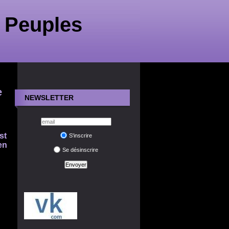
 Peuples
e
NEWSLETTER
st
S'inscrire
en
Se désinscrire