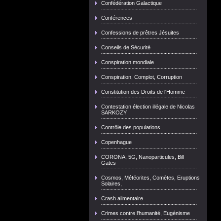
Confédération Galactique
Conférences
Confessions de prêtres Jésuites
Conseils de Sécurité
Conspiration mondiale
Conspiration, Complot, Corruption
Constitution des Droits de l'Homme
Contestation élection illégale de Nicolas
SARKOZY
Contrôle des populations
Copenhague
CORONA, 5G, Nanoparticules, Bill
Gates
Cosmos, Météorites, Comètes, Eruptions
Solaires,
Crash alimentaire
Crimes contre l'humanité, Eugénisme