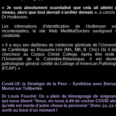
« Je suis absolument scandalisé que cela ait atteint 
niveau, alors que tout devrait s’arrêter demain »,
a conclu 
Dr Hodkinson.
Les informations d’identification de Hodkinson so
incontestables, le site Web MedMalDoctors soulignant 
crédibilité.
« Il a reçu ses diplômes de médecine générale de l’Universi
de Cambridge au Royaume-Uni (MA, MB, B. Chir.) Où il éta
chercheur au Corpus Christi College. Après être resté
l’Université de la Colombie-Britannique, il est deve
pathologiste général certifié du College of American Pathologi
(FCAP). »
Covid-19: la Stratégie de la Peur – Synthèse avec Berna
Monot sur Tvlibertés
Dr Louis Fouché: On a plein de témoignage de soignan
qui nous disent “Nous, on nous à dit de cocher COVID alo
qu’elle est morte d’autre chose la personne” Donc ça, ça 
sortir au bout d’un moment !