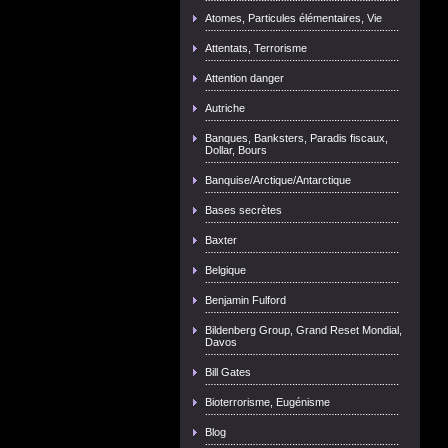
Atomes, Particules élémentaires, Vie
Attentats, Terrorisme
Attention danger
Autriche
Banques, Banksters, Paradis fiscaux,
Dollar, Bours
Banquise/Arctique/Antarctique
Bases secrètes
Baxter
Belgique
Benjamin Fulford
Bildenberg Group, Grand Reset Mondial,
Davos
Bill Gates
Bioterrorisme, Eugénisme
Blog