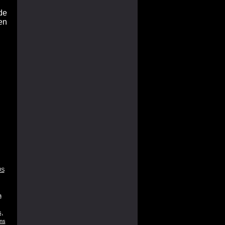
de
en
US
a
s,
ons