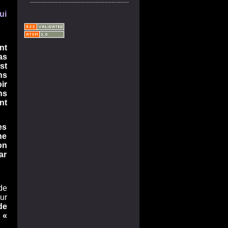
ui
nt
as
st
ns
ir
ns
nt
es
ne
on
ar
de
ur
de
 «