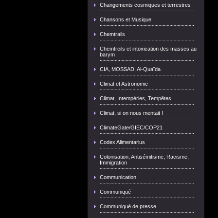
Changements cosmiques et terrestres
Chansons et Musique
Chemtrails
Chemtreils et intoxication des masses au
barym
CIA, MOSSAD, Al-Quaïda
Climat et Astronomie
Climat, Intempéries, Tempêtes
Climat, si on nous mentait !
ClimateGate/GIEC/COP21
Codex Alimentarius
Colonisation, Antisémitisme, Racisme,
Immigration
Communication
Communiqué
Communiqué de presse