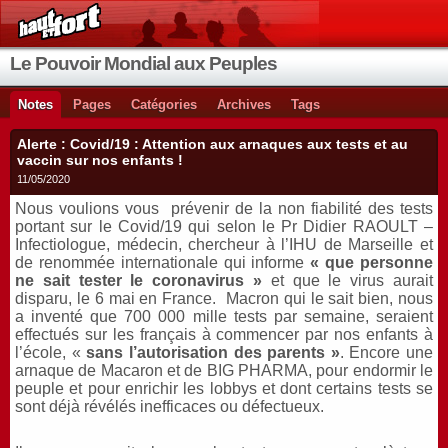
Le Pouvoir Mondial aux Peuples
Notes
Pages
Catégories
Archives
Tags
Alerte : Covid/19 : Attention aux arnaques aux tests et au
vaccin sur nos enfants !
11/05/2020
Nous voulions vous prévenir de la non fiabilité des tests
portant sur le Covid/19 qui selon le Pr Didier RAOULT –
Infectiologue, médecin, chercheur à l’IHU de Marseille et
de renommée internationale qui informe
« que personne
ne sait tester le coronavirus »
et que le virus aurait
disparu, le 6 mai en France. Macron qui le sait bien, nous
a inventé que 700 000 mille tests par semaine, seraient
effectués sur les français à commencer par nos enfants à
l’école, «
sans l’autorisation des parents »
. Encore une
arnaque de Macaron et de BIG PHARMA, pour endormir le
peuple et pour enrichir les lobbys et dont certains tests se
sont déjà révélés inefficaces ou défectueux.