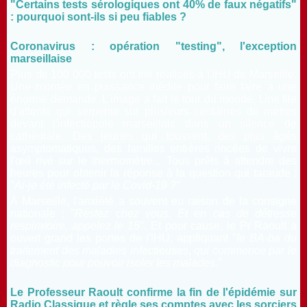
"Certains tests sérologiques ont 40% de faux négatifs"
: pourquoi sont-ils si peu fiables ?
Coronavirus : opération "testing", l'exception
marseillaise
Plus de 100 000 tests ont été réalisés à l'IHU de Marseille.
Une montée en puissance inédite pour faire faire à une
énorme demande.
L'image a fait le tour du monde. Une file
d'attente qui serpente sur plusieurs centaines de mètres
devant l'infectiopole marseillais dans un silence de
cathédrale. Des jeunes qui toussent, des plus âgés
asymptomatiques, des familles entières rincées de vivre
l'œil rivé sur le thermomètre... Tous prêts à attendre des
heures pour obtenir la réponse à la question qui taraude :
"
Ai-je été infecté par le Covid-19 ?"
À Marseille, l'anxiété a souvent eu raison de la consigne
nationale : "
Restez chez vous. Et en cas de détresse
respiratoire, appelez le 15
". Et pour cause, le Pr Raoult a
ouvert grand les portes de l'IHU, appliquant "
le BA-ba du
traitement des maladies infectieuses
,
qui commence par le
diagnostic pour pouvoir isoler les malades
."
Le Professeur Raoult confirme la fin de l'épidémie sur
Radio Classique et règle ses comptes avec les sorciers