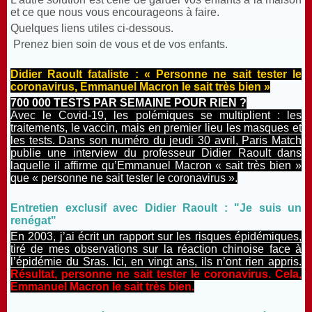
et ce que nous vous encourageons à faire.
Quelques liens utiles ci-dessous.
Prenez bien soin de vous et de vos enfants.
Didier Raoult fataliste : « Personne ne sait tester le
coronavirus, Emmanuel Macron le sait très bien »
700 000 TESTS PAR SEMAINE POUR RIEN ?
Avec le Covid-19, les polémiques se multiplient : les
traitements, le vaccin, mais en premier lieu les masques et
les tests. Dans son numéro du jeudi 30 avril, Paris Match
publie une interview du professeur Didier Raoult dans
laquelle il affirme qu’Emmanuel Macron « sait très bien »
que « personne ne sait tester le coronavirus ».
Entretien exclusif avec Didier Raoult : "Je suis un
renégat"
En 2003, j’ai écrit un rapport sur les risques épidémiques,
tiré de mes observations sur la réaction chinoise face à
l’épidémie du Sras. Ici, en vingt ans, ils n’ont rien appris.
Résultat, personne ne sait tester le coronavirus. Cela,
Emmanuel Macron le sait très bien.