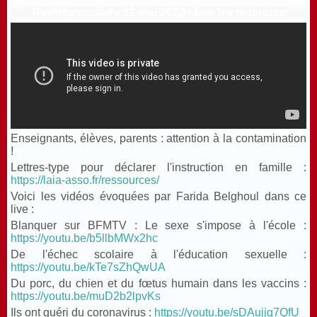
Rentrée scolaire 11 mai 2020 : bas les masques
Enseignants, élèves, parents : attention à la contamination
!
Lettres-type pour déclarer l'instruction en famille :
https://laia-asso.fr/ressources/
Voici les vidéos évoquées par Farida Belghoul dans ce
live :
Blanquer sur BFMTV : Le sexe s'impose à l'école :
https://youtu.be/b5llbMWx2hc
De l'échec scolaire à l'éducation sexuelle :
https://youtu.be/kTe7sZhQwUA
Du porc, du chien et du fœtus humain dans les vaccins :
https://youtu.be/muD2b2lpvKs
Ils ont guéri du coronavirus :
https://youtu.be/sDAujjg7QfU