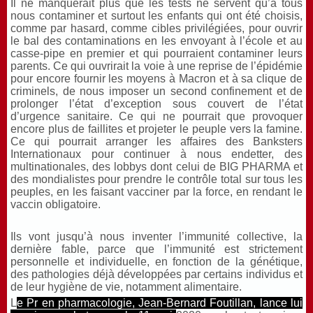
Il ne manquerait plus que les tests ne servent qu’à tous
nous contaminer et surtout les enfants qui ont été choisis,
comme par hasard, comme cibles privilégiées, pour ouvrir
le bal des contaminations en les envoyant à l’école et au
casse-pipe en premier et qui pourraient contaminer leurs
parents. Ce qui ouvrirait la voie à une reprise de l’épidémie
pour encore fournir les moyens à Macron et à sa clique de
criminels, de nous imposer un second confinement et de
prolonger l’état d’exception sous couvert de l’état
d’urgence sanitaire. Ce qui ne pourrait que provoquer
encore plus de faillites et projeter le peuple vers la famine.
Ce qui pourrait arranger les affaires des Banksters
Internationaux pour continuer à nous endetter, des
multinationales, des lobbys dont celui de BIG PHARMA et
des mondialistes pour prendre le contrôle total sur tous les
peuples, en les faisant vacciner par la force, en rendant le
vaccin obligatoire.
Ils vont jusqu’à nous inventer l’immunité collective, la
dernière fable, parce que l’immunité est strictement
personnelle et individuelle, en fonction de la génétique,
des pathologies déjà développées par certains individus et
de leur hygiène de vie, notamment alimentaire.
L
e Pr en pharmacologie, Jean-Bernard Foutillan, lance lui