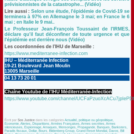
prévisionnistes de la catastrophe... (Vidéo)
Lire aussi :
Selon une étude, l'épidémie de Covid-19 se
terminera à 97% en Allemagne le 3 mai; en France le 6
mai ; en Italie le 9 mai..
Le Professeur Jean-François Toussaint de l'IRMES,
déclare qu'il faut déconfiner de toute urgence et que
l'épidémie est derrière nous (Vidéo)
Les coordonnées de l’IHU de Marseille :
https://www.mediterranee-infection.com
IHU – Méditerranée Infection
19-21 Boulevard Jean Moulin
13005 Marseille
04 13 73 20 01
Chaîne Youtube de l’IHU Méditerranée-Infection
https://www.youtube.com/channel/UCFaPzuoXcACu7jpleP
Écrit par
Sos Justice
dans les catégories
Actualité, politique ou géopolitique,
Economie
,
Alertes, Disparitions
,
Armées Françaises, Armes secrètes
,
Armes
silencieuses, Espionnage
,
Arnaques, Mensonges, Propagande
,
Banques, Banksters,
Paradis fiscaux, Dollar, Bours
,
Bildenberg Group, Grand Reset Mondial, Davos
,
Bill