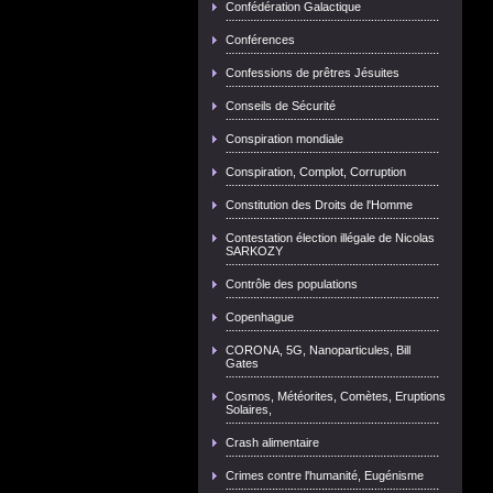
Confédération Galactique
Conférences
Confessions de prêtres Jésuites
Conseils de Sécurité
Conspiration mondiale
Conspiration, Complot, Corruption
Constitution des Droits de l'Homme
Contestation élection illégale de Nicolas
SARKOZY
Contrôle des populations
Copenhague
CORONA, 5G, Nanoparticules, Bill
Gates
Cosmos, Météorites, Comètes, Eruptions
Solaires,
Crash alimentaire
Crimes contre l'humanité, Eugénisme