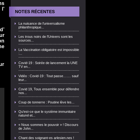
ns
l’
NOTES RÉCENTES
La nuisance de l'universalisme
philanthropique...
d’
ur
Les trous noirs de l'Univers sont les
on
sources...
he
La Vaccination obligatoire est impossible
:...
Covid-19 : Soirée de lancement la UNE
ur
TV en...
Vidéo : Covid-19 : Tout passe……. sauf
leur...
Covid 19, Tous ensemble pour défendre
nos...
Coup de tonnerre : Poutine lève les...
Qu'est-ce que le système immunitaire
naturel et...
« Nous sommes le pouvoir » ! Discours
de John...
Chant des soignant-es arlesien.nes !