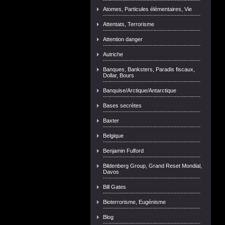
Atomes, Particules élémentaires, Vie
Attentats, Terrorisme
Attention danger
Autriche
Banques, Banksters, Paradis fiscaux,
Dollar, Bours
Banquise/Arctique/Antarctique
Bases secrètes
Baxter
Belgique
Benjamin Fulford
Bildenberg Group, Grand Reset Mondial,
Davos
Bill Gates
Bioterrorisme, Eugénisme
Blog