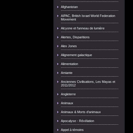
Afghanistan
AIPAC, British Israel World Federation
Movement
Alcyone et l'anneau de lumière
Alertes, Disparitions
Alex Jones
Alignement galactique
Alimentation
Amiante
Anciennes Civilisations, Les Mayas et
2011/2012
Angleterre
Animaux
Animaux & Morts d'animaux
Apocalyse - Révélation
Appel à témoins