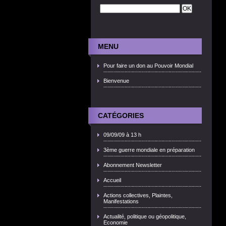
MENU
Pour faire un don au Pouvoir Mondial
Bienvenue
CATÉGORIES
09/09/09 à 13 h
3ème guerre mondiale en préparation
Abonnement Newsletter
Accueil
Actions collectives, Plaintes,
Manifestations
Actualité, politique ou géopolitique,
Economie