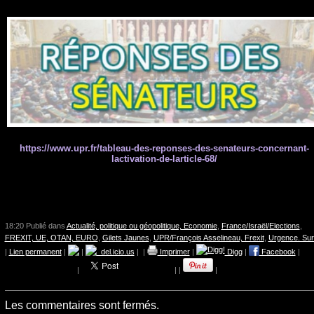
https://www.upr.fr/tableau-des-reponses-des-senateurs-concernant-
lactivation-de-larticle-68/
18:20 Publié dans
Actualité, politique ou géopolitique, Economie
,
France/Israël/Elections
,
FREXIT, UE, OTAN, EURO
,
Gilets Jaunes
,
UPR/François Asselineau, Frexit
,
Urgence. Sur
|
Lien permanent
|
|
del.icio.us
|
|
Imprimer
|
Digg
|
Facebook
|
|
|
|
|
Les commentaires sont fermés.