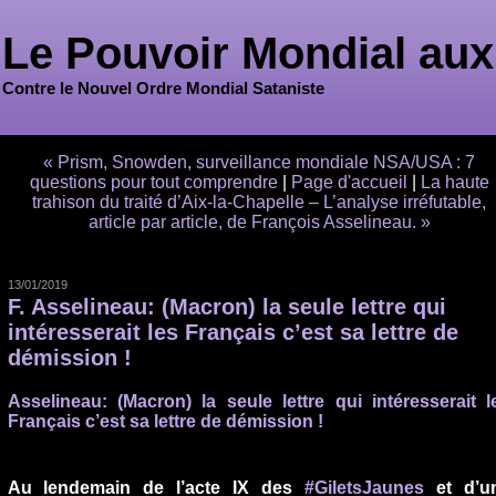
Le Pouvoir Mondial aux
Contre le Nouvel Ordre Mondial Sataniste
« Prism, Snowden, surveillance mondiale NSA/USA : 7
questions pour tout comprendre
|
Page d'accueil
|
La haute
trahison du traité d’Aix-la-Chapelle – L’analyse irréfutable,
article par article, de François Asselineau. »
13/01/2019
F. Asselineau: (Macron) la seule lettre qui
intéresserait les Français c’est sa lettre de
démission !
Asselineau: (Macron) la seule lettre qui intéresserait l
Français c’est sa lettre de démission !
Au lendemain de l’acte IX des
#GiletsJaunes
et d’u