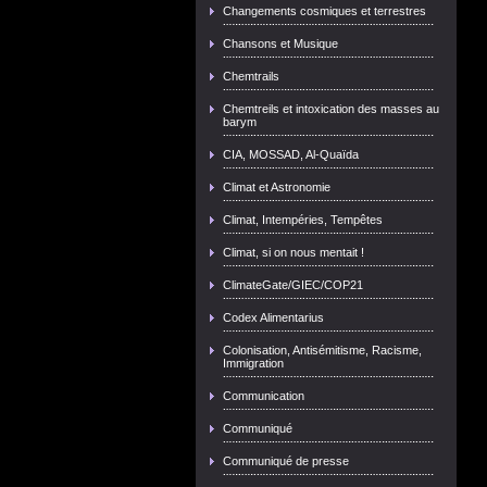
Changements cosmiques et terrestres
Chansons et Musique
Chemtrails
Chemtreils et intoxication des masses au
barym
CIA, MOSSAD, Al-Quaïda
Climat et Astronomie
Climat, Intempéries, Tempêtes
Climat, si on nous mentait !
ClimateGate/GIEC/COP21
Codex Alimentarius
Colonisation, Antisémitisme, Racisme,
Immigration
Communication
Communiqué
Communiqué de presse