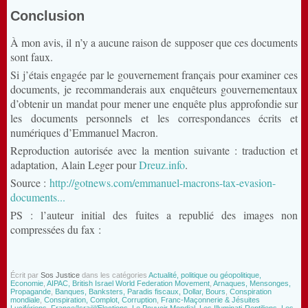
Conclusion
À mon avis, il n’y a aucune raison de supposer que ces documents
sont faux.
Si j’étais engagée par le gouvernement français pour examiner ces
documents, je recommanderais aux enquêteurs gouvernementaux
d’obtenir un mandat pour mener une enquête plus approfondie sur
les documents personnels et les correspondances écrits et
numériques d’Emmanuel Macron.
Reproduction autorisée avec la mention suivante : traduction et
adaptation, Alain Leger pour
Dreuz.info
.
Source :
http://gotnews.com/emmanuel-macrons-tax-evasion-
documents...
PS : l’auteur initial des fuites a republié des images non
compressées du fax :
Écrit par
Sos Justice
dans les catégories
Actualité, politique ou géopolitique,
Economie
,
AIPAC, British Israel World Federation Movement
,
Arnaques, Mensonges,
Propagande
,
Banques, Banksters, Paradis fiscaux, Dollar, Bours
,
Conspiration
mondiale
,
Conspiration, Complot, Corruption
,
Franc-Maçonnerie & Jésuites