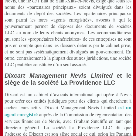
Nevis, une île de l’Etat de Saint-Kitts-et-Nevis, exige que seuls les
noms des «partenaires principaux» soient divulgués dans les
documents de dépôt des sociétés. Les «partenaires principaux»
sont parmi les rares «agents enregistrés», avocats à qui le
gouvernement permet de déposer des documents de sociétés
LLC au nom de leurs clients anonymes. Les «commanditaires»
qui sont les «propriétaires bénéficiaires» de ces entreprises ne sont
pris en compte que dans les dossiers détenus par le cabinet privé,
et ne sont pas systématiquement divulgués au gouvernement. En
outre, contrairement à la plupart des autres juridictions, une société
LLC peut être constituée d’un seul associé.
Dixcart Management Nevis Limited
et le
siège de la société La Providence LLC
Dixcart est un cabinet d’avocats international qui opère à Nevis
pour créer ces entités juridiques pour des clients qui cherchent à
est un
cacher leurs actifs. Dixcart Management Nevis Limited
agent enregistré
auprès de la Commission de réglementation des
services financiers de Nevis, avec Graham Sutcliffe en tant que
directeur général. La société La Providence LLC dit que
l’adresse de Dixcart est son siège social ce qui, selon les Panama