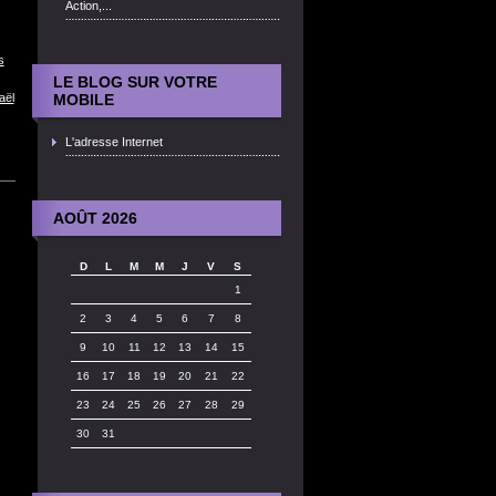
Action,...
s
LE BLOG SUR VOTRE
aël
MOBILE
L'adresse Internet
AOÛT 2026
D
L
M
M
J
V
S
1
2
3
4
5
6
7
8
9
10
11
12
13
14
15
16
17
18
19
20
21
22
23
24
25
26
27
28
29
30
31