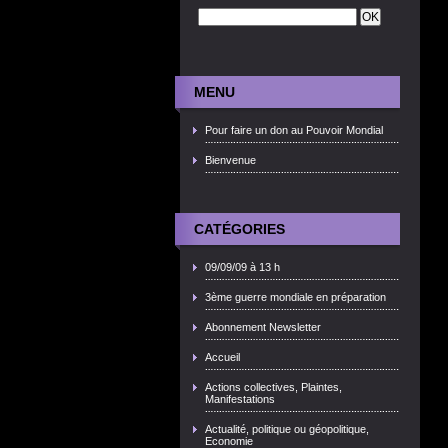
MENU
Pour faire un don au Pouvoir Mondial
Bienvenue
CATÉGORIES
09/09/09 à 13 h
3ème guerre mondiale en préparation
Abonnement Newsletter
Accueil
Actions collectives, Plaintes,
Manifestations
Actualité, politique ou géopolitique,
Economie