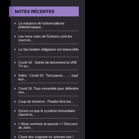
NOTES RÉCENTES
La nuisance de l'universalisme
philanthropique...
Les trous noirs de l'Univers sont les
sources...
La Vaccination obligatoire est impossible
:...
Covid-19 : Soirée de lancement la UNE
TV en...
Vidéo : Covid-19 : Tout passe……. sauf
leur...
Covid 19, Tous ensemble pour défendre
nos...
Coup de tonnerre : Poutine lève les...
Qu'est-ce que le système immunitaire
naturel et...
« Nous sommes le pouvoir » ! Discours
de John...
Chant des soignant-es arlesien.nes !