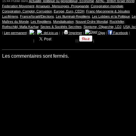
15:44 Publié dans
Actualité, politique ou géopolitique, Economie
,
AIPAC, British Israel World
Federation Movement
,
Arnaques, Mensonges, Propagande
,
Conspiration mondiale
,
Conspiration, Complot, Corruption
,
Europe, Euro, CEDH
,
Franc-Maçonnerie & Jésuites
Lucifériens
,
France/Israël/Elections
,
Les Illuminati-Reptiliens
,
Les Lobbies et la Politique
,
Le
Maîtres du Monde
,
Les Reptiliens
,
Mondialisation
,
Nouvel Ordre Mondial
,
Rockfeller
,
Rothschild, Mafia Kazhar
,
Sectes & Sociétés Secrètes
,
Sionisme, Oligarchie, LDJ
,
USA, Isr
|
Lien permanent
|
|
del.icio.us
|
|
Imprimer
|
Digg
|
Facebook
|
|
|
|
|
Les commentaires sont fermés.