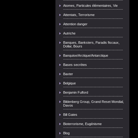
Atomes, Particules élémentaires, Vie
Attentats, Terrorisme
Attention danger
Autriche
Banques, Banksters, Paradis fiscaux,
Dollar, Bours
Banquise/Arctique/Antarctique
Bases secrètes
Baxter
Belgique
Benjamin Fulford
Bildenberg Group, Grand Reset Mondial,
Davos
Bill Gates
Bioterrorisme, Eugénisme
Blog