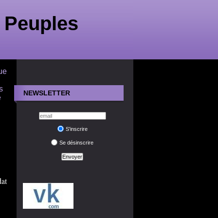
 Peuples
ue
s
NEWSLETTER
e
S'inscrire
Se désinscrire
at