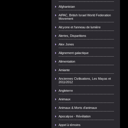
Afghanistan
AIPAC, British Israel World Federation
Movement
Alcyone et l'anneau de lumière
Alertes, Disparitions
Alex Jones
Alignement galactique
Alimentation
Amiante
Anciennes Civilisations, Les Mayas et
2011/2012
Angleterre
Animaux
Animaux & Morts d'animaux
Apocalyse - Révélation
Appel à témoins