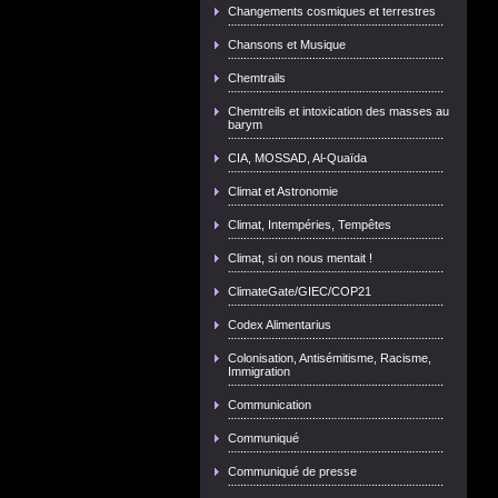
Changements cosmiques et terrestres
Chansons et Musique
Chemtrails
Chemtreils et intoxication des masses au
barym
CIA, MOSSAD, Al-Quaïda
Climat et Astronomie
Climat, Intempéries, Tempêtes
Climat, si on nous mentait !
ClimateGate/GIEC/COP21
Codex Alimentarius
Colonisation, Antisémitisme, Racisme,
Immigration
Communication
Communiqué
Communiqué de presse