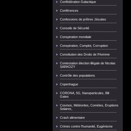
Confédération Galactique
Conférences
Confessions de prêtres Jésuites
Conseils de Sécurité
Conspiration mondiale
Conspiration, Complot, Corruption
Constitution des Droits de l'Homme
Contestation élection illégale de Nicolas
SARKOZY
Contrôle des populations
Copenhague
CORONA, 5G, Nanoparticules, Bill
Gates
Cosmos, Météorites, Comètes, Eruptions
Solaires,
Crash alimentaire
Crimes contre l'humanité, Eugénisme