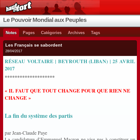
Le Pouvoir Mondial aux Peuples
Notes
Pages
Catégories
Archives
Tags
Les Français se sabordent
28/04/2017
RÉSEAU VOLTAIRE
| BEYROUTH (LIBAN)
| 25 AVRIL
2017
********************
« IL FAUT QUE TOUT CHANGE POUR QUE RIEN NE
CHANGE »
La fin du système des partis
par
Jean-Claude Paye
La candidature d’Emmanuel Macron ne vise pas à constituer un