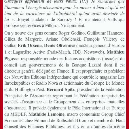
Gracques appelaient de leurs vœux. (!!!)
Je remarque que
l’homme a l’énergie nécessaire pour les mener à bien et qu’il est
loin de la caricature de l’ultralibéral qu’on avait dessinée de
lui
». Jouyet laudateur de Sarkozy ! Et maintenant Valls qui
propose ses services à Fillon…No comment.
On y trouve des gens comme Roger Godino, Guillaume Hannezo,
Gilles de Margerie, Ariane Obolenski, François Villeroy de
Erik Orsena
Denis Olivennes
Galha,
,
directeur général d’Europe
Matthieu
1 et Lagardère Active (Paris-Match, JDD, Newsweb),
Pigasse
, responsable monde des fusions acquisitions (fusac) et du
conseil aux gouvernements de la Banque Lazard dont il est
directeur général délégué en France. Il est propriétaire et président
des Nouvelles Editions Indépendante qui contrôle le magazine Les
Inrockuptibles et Radio Nova et actionnaire du Groupe Le Monde
Bernard Spitz
et du Huffington Post.
, président de la Fédération
Française de l’Assurance regroupant la Fédération française des
sociétés d’assurance et le Groupement des entreprises mutuelles
d’assurance. Il préside également le Pôle International et Europe
Mathilde Lemoine
du MEDEF.
, macro économiste Group Chief
Economist chez Edmond de Rothschild Group et membre du Haut
Conseil des Finances Publiques…et il y en a d’autres du même