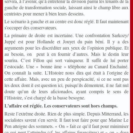
servira, à l’avenir, qu’à entretenir la division parmi les tenants de la
gauche de transformation sociale, laissant ainsi le champ libre aux
centristes pour mener à bien leurs desseins.
Le scénario à gauche et au centre est donc réglé. Il faut maintenant
s’occuper des conservateurs.
La primaire de droite est incertaine. Une confrontation Sarkozy/
Juppé est pour Hollande et Jouyet du pain béni. Il y a des
arguments pour les discréditer aux yeux de l’opinion publique. Et
au besoin, on peut à en fournir d’autres. Mais le destin leur
sourira. C’est Fillon qui sort vainqueur. Il suffit de lui porter
l’estocade. Une « bonne âme » téléphone au Canard Enchainé.
On connaît la suite. L’Histoire nous dira qui était à l’origine de
cette affaire. Mais, avec un peu de perspicacité, si ce ne sont pas
les deux dont il est question ici, puisqu’ils démentent, il ne fait nul
doute qu’un de leurs aficionados, ayant compris le sens de
l’Histoire, s’est chargé de la basse besogne.
L’affaire est réglée. Les conservateurs sont hors champs.
Reste l’extrême droite. Rien de plus simple. Depuis Mitterrand, les
socialistes savent s’en servir. Il faut tout faire pour que Marine Le
Pen atteigne des sommets. « On » fait ce qu’il faut pour minimiser
ce qui peut l’atteindre (cf. les affaires financières) et « on » dose