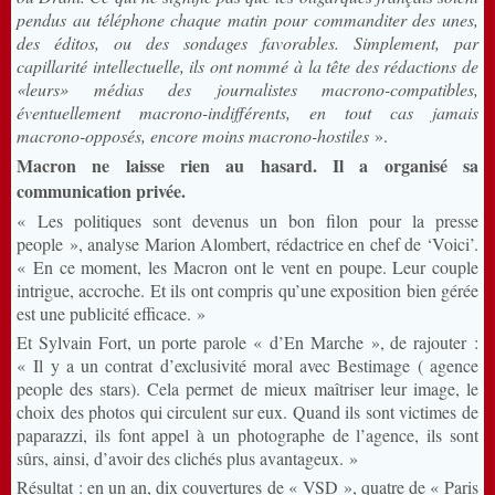
pendus au téléphone chaque matin pour commanditer des unes,
des éditos, ou des sondages favorables. Simplement, par
capillarité intellectuelle, ils ont nommé à la tête des rédactions de
«leurs» médias des journalistes macrono-compatibles,
éventuellement macrono-indifférents, en tout cas jamais
macrono-opposés, encore moins macrono-hostiles
».
Macron ne laisse rien au hasard. Il a organisé sa
communication privée.
« Les politiques sont devenus un bon filon pour la presse
people », analyse Marion Alombert, rédactrice en chef de ‘Voici’.
« En ce moment, les Macron ont le vent en poupe. Leur couple
intrigue, accroche. Et ils ont compris qu’une exposition bien gérée
est une publicité efficace. »
Et Sylvain Fort, un porte parole « d’En Marche », de rajouter :
« Il y a un contrat d’exclusivité moral avec Bestimage ( agence
people des stars). Cela permet de mieux maîtriser leur image, le
choix des photos qui circulent sur eux. Quand ils sont victimes de
paparazzi, ils font appel à un photographe de l’agence, ils sont
sûrs, ainsi, d’avoir des clichés plus avantageux. »
Résultat : en un an, dix couvertures de « VSD », quatre de « Paris