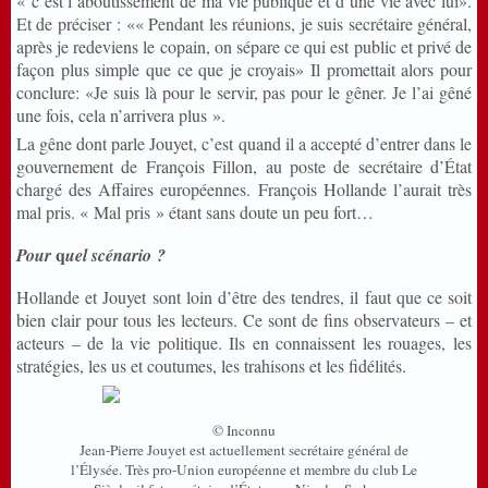
« c’est l’aboutissement de ma vie publique et d’une vie avec lui».
Et de préciser : «« Pendant les réunions, je suis secrétaire général,
après je redeviens le copain, on sépare ce qui est public et privé de
façon plus simple que ce que je croyais» Il promettait alors pour
conclure: «Je suis là pour le servir, pas pour le gêner. Je l’ai gêné
une fois, cela n’arrivera plus ».
La gêne dont parle Jouyet, c’est quand il a accepté d’entrer dans le
gouvernement de François Fillon, au poste de secrétaire d’État
chargé des Affaires européennes. François Hollande l’aurait très
mal pris. « Mal pris » étant sans doute un peu fort…
q
Pour
uel scénario ?
Hollande et Jouyet sont loin d’être des tendres, il faut que ce soit
bien clair pour tous les lecteurs. Ce sont de fins observateurs – et
acteurs – de la vie politique. Ils en connaissent les rouages, les
stratégies, les us et coutumes, les trahisons et les fidélités.
© Inconnu
Jean-Pierre Jouyet est actuellement secrétaire général de
l’Élysée. Très pro-Union européenne et membre du club Le