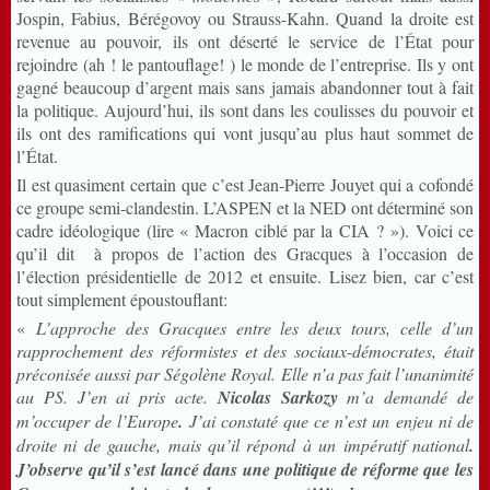
Jospin, Fabius, Bérégovoy ou Strauss-Kahn. Quand la droite est
revenue au pouvoir, ils ont déserté le service de l’État pour
rejoindre (ah ! le pantouflage! ) le monde de l’entreprise. Ils y ont
gagné beaucoup d’argent mais sans jamais abandonner tout à fait
la politique. Aujourd’hui, ils sont dans les coulisses du pouvoir et
ils ont des ramifications qui vont jusqu’au plus haut sommet de
l’État.
Il est quasiment certain que c’est Jean-Pierre Jouyet qui a cofondé
ce groupe semi-clandestin. L’ASPEN et la NED ont déterminé son
cadre idéologique (lire « Macron ciblé par la CIA ? »). Voici ce
qu’il dit à propos de l’action des Gracques à l’occasion de
l’élection présidentielle de 2012 et ensuite. Lisez bien, car c’est
tout simplement époustouflant:
«
L’approche des Gracques entre les deux tours, celle d’un
rapprochement des réformistes et des sociaux-démocrates, était
préconisée aussi par Ségolène Royal. Elle n’a pas fait l’unanimité
au PS. J’en ai pris acte.
Nicolas Sarkozy
m’a demandé de
m’occuper de l’Europe
.
J’ai constaté que ce n’est un enjeu ni de
droite ni de gauche, mais qu’il répond à un impératif national
.
J’observe qu’il s’est lancé dans une politique de réforme que les