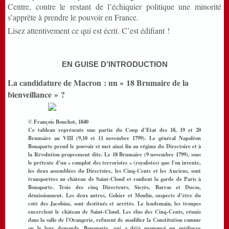
Centre, contre le restant de l’échiquier politique une minorité
s’apprête à prendre le pouvoir en France.
Lisez attentivement ce qui est écrit. C’est édifiant !
EN GUISE D’INTRODUCTION
La candidature de Macron : un « 18 Brumaire de la
bienveillance » ?
© François Bouchot, 1840
Ce tableau représente une partie du Coup d’Etat des 18, 19 et 20
Brumaire an VIII (9,10 et 11 novembre 1799). Le général Napoléon
Bonaparte prend le pouvoir et met ainsi fin au régime du Directoire et à
la Révolution proprement dite. Le 18 Brumaire (9 novembre 1799), sous
le prétexte d'un « complot des terroristes » (royalistes) que l'on invente,
les deux assemblées du Directoire, les Cinq-Cents et les Anciens, sont
transportées au château de Saint-Cloud et confient la garde de Paris à
Bonaparte. Trois des cinq Directeurs, Sieyès, Barras et Ducos,
démissionnent. Les deux autres, Gohier et Moulin, suspects d’être du
côté des Jacobins, sont destitués et arrêtés. Le lendemain, les troupes
encerclent le château de Saint-Cloud. Les élus des Cinq-Cents, réunis
dans la salle de l'Orangerie, refusent de modifier la Constitution comme
on le leur demande. Bonaparte, qui a déjà prononcé un médiocre