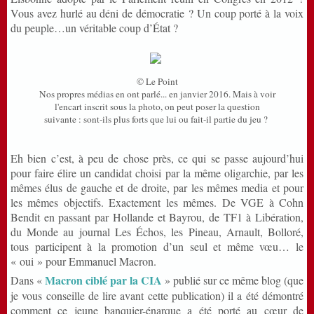
Vous avez hurlé au déni de démocratie ? Un coup porté à la voix
du peuple…un véritable coup d’État ?
© Le Point
Nos propres médias en ont parlé... en janvier 2016. Mais à voir
l'encart inscrit sous la photo, on peut poser la question
suivante : sont-ils plus forts que lui ou fait-il partie du jeu ?
Eh bien c’est, à peu de chose près, ce qui se passe aujourd’hui
pour faire élire un candidat choisi par la même oligarchie, par les
mêmes élus de gauche et de droite, par les mêmes media et pour
les mêmes objectifs. Exactement les mêmes. De VGE à Cohn
Bendit en passant par Hollande et Bayrou, de TF1 à Libération,
du Monde au journal Les Échos, les Pineau, Arnault, Bolloré,
tous participent à la promotion d’un seul et même vœu… le
« oui » pour Emmanuel Macron.
Macron ciblé par la CIA
Dans «
» publié sur ce même blog (que
je vous conseille de lire avant cette publication) il a été démontré
comment ce jeune banquier-énarque a été porté au cœur de