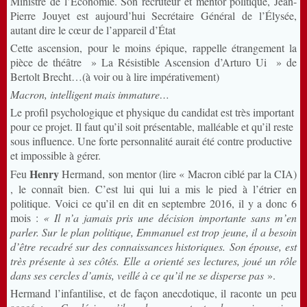
Ministre de l’Économie. Son recruteur et mentor politique, Jean-
Pierre Jouyet est aujourd’hui Secrétaire Général de l’Élysée,
autant dire le cœur de l’appareil d’État
Cette ascension, pour le moins épique, rappelle étrangement la
pièce de théâtre » La Résistible Ascension d’Arturo Ui » de
Bertolt Brecht…(à voir ou à lire impérativement)
Macron, intelligent mais immature…
Le profil psychologique et physique du candidat est très important
pour ce projet. Il faut qu’il soit présentable, malléable et qu’il reste
sous influence. Une forte personnalité aurait été contre productive
et impossible à gérer.
Henry
Feu
Hermand, son mentor (lire « Macron ciblé par la CIA)
, le connaît bien. C’est lui qui lui a mis le pied à l’étrier en
politique. Voici ce qu’il en dit en septembre 2016, il y a donc 6
mois :
« Il n’a jamais pris une décision importante sans m’en
parler. Sur le plan politique, Emmanuel est trop jeune, il a besoin
d’être recadré sur des connaissances historiques. Son épouse, est
très présente à ses côtés. Elle a orienté ses lectures, joué un rôle
dans ses cercles d’amis, veillé à ce qu’il ne se disperse pas
».
Hermand l’infantilise, et de façon anecdotique, il raconte un peu