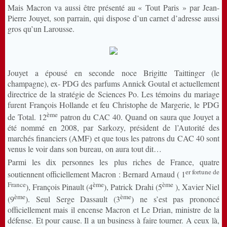
Mais Macron va aussi être présenté au « Tout Paris » par Jean-
Pierre Jouyet, son parrain, qui dispose d’un carnet d’adresse aussi
gros qu’un Larousse.
Jouyet a épousé en seconde noce Brigitte Taittinger (le
champagne), ex- PDG des parfums Annick Goutal et actuellement
directrice de la stratégie de Sciences Po. Les témoins du mariage
furent François Hollande et feu Christophe de Margerie, le PDG
ème
de Total. 12
patron du CAC 40. Quand on saura que Jouyet a
été nommé en 2008, par Sarkozy, président de l’Autorité des
marchés financiers (AMF) et que tous les patrons du CAC 40 sont
venus le voir dans son bureau, on aura tout dit…
Parmi les dix personnes les plus riches de France, quatre
er fortune de
soutiennent officiellement Macron : Bernard Arnaud ( 1
France
ème
ème
), François Pinault (4
), Patrick Drahi (5
), Xavier Niel
ème
ème
(9
). Seul Serge Dassault (3
) ne s’est pas prononcé
officiellement mais il encense Macron et Le Drian, ministre de la
défense. Et pour cause. Il a un business à faire tourner. A ceux là,