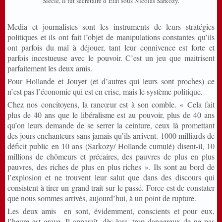
Siècle, il fut secrétaire d’État sous Nicolas Sarkozy.
Media et journalistes sont les instruments de leurs stratégies
politiques et ils ont fait l’objet de manipulations constantes qu’ils
ont parfois du mal à déjouer, tant leur connivence est forte et
parfois incestueuse avec le pouvoir. C’est un jeu que maitrisent
parfaitement les deux amis.
Pour Hollande et Jouyet (et d’autres qui leurs sont proches) ce
n’est pas l’économie qui est en crise, mais le système politique.
Chez nos concitoyens, la rancœur est à son comble. « Cela fait
plus de 40 ans que le libéralisme est au pouvoir, plus de 40 ans
qu’on leurs demande de se serrer la ceinture, ceux là promettant
des jours enchanteurs sans jamais qu’ils arrivent. 1000 milliards de
déficit public en 10 ans (Sarkozy/ Hollande cumulé) disent-il, 10
millions de chômeurs et précaires, des pauvres de plus en plus
pauvres, des riches de plus en plus riches ». Ils sont au bord de
l’explosion et ne trouvent leur salut que dans des discours qui
consistent à tirer un grand trait sur le passé. Force est de constater
que nous sommes arrivés, aujourd’hui, à un point de rupture.
Les deux amis en sont, évidemment, conscients et pour eux,
l’heure est grave. Il apparaît, dès lors, trop dangereux de ne pas