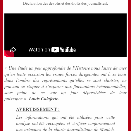
Déclaration des devoirs et des droits des journalistes).
«
Une étude un peu approfondie de l’Histoire nous laisse deviner
qu’en toute occasion les vraies forces dirigeantes ont à se tenir
dans l’ombre des représentants qu’elles se sont choisies, ne
pouvant se risquer à s’exposer aux fluctuations événementielles,
sous peine de se voir un jour dépossédées de leur
puissance
».
Louis Calaferte.
AVERTISSEMENT :
Les informations qui ont été utilisées pour cette
analyse ont été recoupées et vérifiées conformément
aux principes de la charte journalistique de Munich.