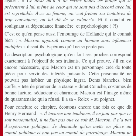
agacé : «
Ce désir qu’il a de serrer toutes les mains qui se
présentent à lui, même de ceux qui ne sont pas d’accord avec lui,
est regrettable. Avec sa femme, on veut freiner ses tentatives de
trop convaincre, on lui dit de se calmer!
». Et il conclut en
soulignant sa dépendance financière et psychologique ( ?!)
C’est ce qu’en pense aussi l’entourage de Hollande qui le connaît
bien ; «
Macron apparaît comme un homme sous influences
multiples
» disent-ils. Espérons qu’il ne se perde pas…
La description psychologique qu’en font ses proches correspond
exactement à l’objectif de ses traitants. Ce qui prouve, s’il en est
encore nécessaire, que Macron est un personnage créé de toute
pièce pour servir des intérêts puissants. Cette personnalité ne
pouvait pas habiter un physique ingrat. Dents blanches, bien
coiffé, « tête de premier de la classe » dirait Coluche, costumes de
bonne facture, séducteur et charmeur, Macron est l’image même
du quarantenaire qui a réussi. Il a sa « Rolex » au poignet.
Pour conclure ce chapitre, écoutons encore une fois ce que dit
Henry Hermand : «
Il incarne une tendance, il ne faut pas que ce
soit personnalisé, il ne faut pas que ce soit M. Macron, il n’a pas
d’expérience politique. Je demande qu’on mette en place un
comité politique et non pas un comité de parrainage. Macron ne