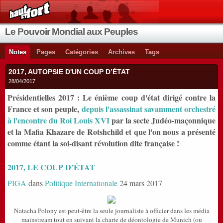
Le Pouvoir Mondial aux Peuples
Notes
Pages
Catégories
Archives
Tags
2017, AUTOPSIE D'UN COUP D’ÉTAT
28/04/2017
Présidentielles 2017 : Le énième coup d'état dirigé contre la
France et son peuple,
depuis l'assassinat savamment orchestré
à l'encontre du Roi Louis XVI
par la secte Judéo-maçonnique
et la Mafia Khazare de Rotshchild et que l'on nous a présenté
comme étant la soi-disant révolution dite française !
2017, LE COUP D’ÉTAT
PIGA
dans
Politique Internationale
24 mars 2017
Natacha Polony est peut-être la seule journaliste à officier dans les média
mainstream tout en suivant la charte de déontologie de Munich (ou