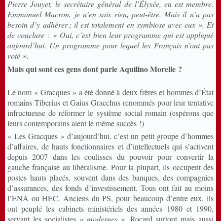
Pierre Jouyet, le secrétaire général de l’Élysée, en est membre.
Emmanuel Macron, je n’en sais rien, peut-être. Mais il n’a pas
besoin d’y adhérer
; il est totalement en symbiose avec eux ». Et
de conclure : « Oui, c’est bien leur programme qui est appliqué
aujourd’hui. Un programme pour lequel les Français n’ont pas
voté ».
Mais qui sont ces gens dont parle Aquilino Morelle ?
Le nom « Gracques » a été donné à deux frères et hommes d’État
romains Tiberius et Gaius Gracchus renommés pour leur tentative
infructueuse de réformer le système social romain (espérons que
leurs contemporains aient le même succès !)
« Les Gracques » d’aujourd’hui, c’est un petit groupe d’hommes
d’affaires, de hauts fonctionnaires et d’intellectuels qui s’activent
depuis 2007 dans les coulisses du pouvoir pour convertir la
gauche française au libéralisme. Pour la plupart, ils occupent des
postes hauts placés, souvent dans des banques, des compagnies
d’assurances, des fonds d’investissement. Tous ont fait au moins
l’ENA ou HEC. Anciens du PS, pour beaucoup d’entre eux, ils
ont peuplé les cabinets ministériels des années 1980 et 1990,
servant les socialistes
« modernes »
, Rocard surtout mais aussi