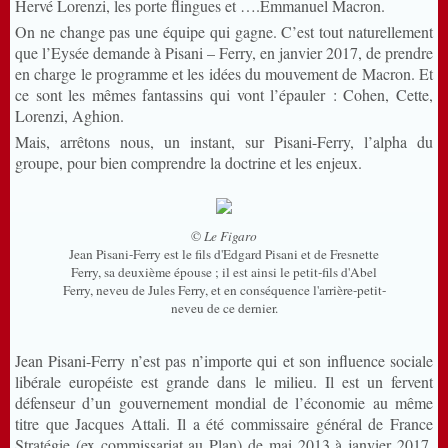
Hervé Lorenzi, les porte flingues et ….Emmanuel Macron.
On ne change pas une équipe qui gagne. C’est tout naturellement
que l’Eysée demande à Pisani – Ferry, en janvier 2017, de prendre
en charge le programme et les idées du mouvement de Macron. Et
ce sont les mêmes fantassins qui vont l’épauler : Cohen, Cette,
Lorenzi, Aghion.
Mais, arrêtons nous, un instant, sur Pisani-Ferry, l’alpha du
groupe, pour bien comprendre la doctrine et les enjeux.
©
Le Figaro
Jean Pisani-Ferry est le fils d'Edgard Pisani et de Fresnette
Ferry, sa deuxième épouse ; il est ainsi le petit-fils d'Abel
Ferry, neveu de Jules Ferry, et en conséquence l'arrière-petit-
neveu de ce dernier.
Jean Pisani-Ferry n’est pas n’importe qui et son influence sociale
libérale européiste est grande dans le milieu. Il est un fervent
défenseur d’un gouvernement mondial de l’économie au même
titre que Jacques Attali. Il a été commissaire général de France
Stratégie (ex commissariat au Plan) de mai 2013 à janvier 2017.