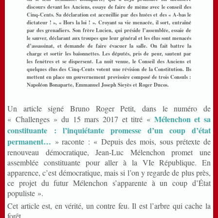
discours devant les Anciens, essaye de faire de même avec le conseil des
Cinq-Cents. Sa déclaration est accueillie par des huées et des « A-bas le
dictateur ! », « Hors la loi ! ». Croyant sa vie menacée, il sort, entraîné
par des grenadiers. Son frère Lucien, qui préside l’assemblée, essaie de
le sauver, déclarant aux troupes que leur général et les élus sont menacés
d’assassinat, et demande de faire évacuer la salle. On fait battre la
charge et sortir les baïonnettes. Les députés, pris de peur, sautent par
les fenêtres et se dispersent. La nuit venue, le Conseil des Anciens et
quelques élus des Cinq-Cents votent une révision de la Constitution. Ils
mettent en place un gouvernement provisoire composé de trois Consuls :
Napoléon Bonaparte, Emmanuel Joseph Sieyès et Roger Ducos.
Un article signé Bruno Roger Petit, dans le numéro de
Mélenchon et sa
« Challenges » du 15 mars 2017 et titré «
constituante : l’inquiétante promesse d’un coup d’état
permanent…
» raconte : « Depuis des mois, sous prétexte de
renouveau démocratique, Jean-Luc Mélenchon promet une
assemblée constituante pour aller à la VIe République. En
apparence, c’est démocratique, mais si l’on y regarde de plus près,
ce projet du futur Mélenchon s’apparente à un coup d’État
populiste ».
Cet article est, en vérité, un contre feu. Il est l’arbre qui cache la
forêt.