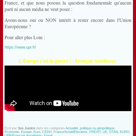
France, et que nous posons la question fondamentale qu'aucun
parti ni aucun média ne veut poser :
Avons-nous oui ou NON intérêt à rester encore dans l'Union
Européenne ?
Pour aller plus Loin :
https://www.upr.fr/
L'Europe c'est la guerre ! - François Asselineau
Écrit par
Sos Justice
dans les catégories
Actualité, politique ou géopolitique,
Economie
,
Europe, Euro, CEDH
,
France/Israël/Elections
,
FREXIT, UE, OTAN, EURO
,
UPR/François Asselineau, Frexit