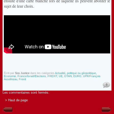
ensuite d'une carte blanche lors de laquelle ils peuvent aborder le
sujet de leur choix.
Écrit par
Sos Justice
dans les catégories
Actualité, politique ou géopolitique,
Economie
,
France/Israël/Elections
,
FREXIT, UE, OTAN, EURO
,
UPR/François
Asselineau, Frexit
0
Les commentaires sont fermés.
> Haut de page