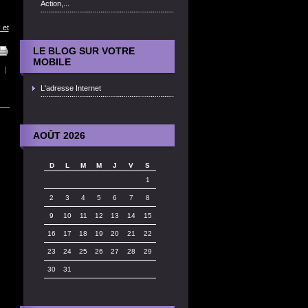
Action,...
 et
LE BLOG SUR VOTRE
MOBILE
|
L'adresse Internet
AOÛT 2026
D
L
M
M
J
V
S
1
2
3
4
5
6
7
8
9
10
11
12
13
14
15
16
17
18
19
20
21
22
23
24
25
26
27
28
29
30
31