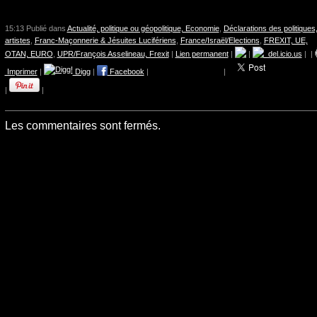
15:13 Publié dans
Actualité, politique ou géopolitique, Economie
,
Déclarations des politiques,
artistes
,
Franc-Maçonnerie & Jésuites Lucifériens
,
France/Israël/Elections
,
FREXIT, UE,
OTAN, EURO
,
UPR/François Asselineau, Frexit
|
Lien permanent
|
|
del.icio.us
|
|
Imprimer
|
Digg
|
Facebook
|
|
|
|
Les commentaires sont fermés.