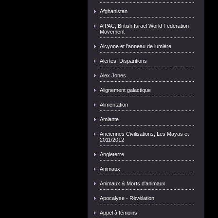
Afghanistan
AIPAC, British Israel World Federation
Movement
Alcyone et l'anneau de lumière
Alertes, Disparitions
Alex Jones
Alignement galactique
Alimentation
Amiante
Anciennes Civilisations, Les Mayas et
2011/2012
Angleterre
Animaux
Animaux & Morts d'animaux
Apocalyse - Révélation
Appel à témoins