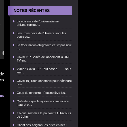
NOTES RÉCENTES
La nuisance de l'universalisme
philanthropique...
Les trous noirs de l'Univers sont les
sources...
La Vaccination obligatoire est impossible
:...
Covid-19 : Soirée de lancement la UNE
TV en...
Vidéo : Covid-19 : Tout passe……. sauf
de
leur...
ws
Covid 19, Tous ensemble pour défendre
nos...
Coup de tonnerre : Poutine lève les...
ns
Qu'est-ce que le système immunitaire
naturel et...
« Nous sommes le pouvoir » ! Discours
de John...
Chant des soignant-es arlesien.nes !