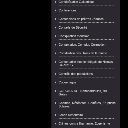
Confédération Galactique
Conférences
Confessions de prêtres Jésuites
Conseils de Sécurité
Conspiration mondiale
Conspiration, Complot, Corruption
Constitution des Droits de l'Homme
Contestation élection illégale de Nicolas
SARKOZY
Contrôle des populations
Copenhague
CORONA, 5G, Nanoparticules, Bill
Gates
Cosmos, Météorites, Comètes, Eruptions
Solaires,
Crash alimentaire
Crimes contre l'humanité, Eugénisme