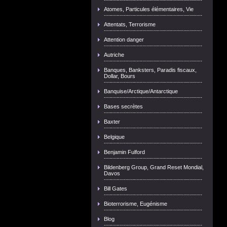
Atomes, Particules élémentaires, Vie
Attentats, Terrorisme
Attention danger
Autriche
Banques, Banksters, Paradis fiscaux,
Dollar, Bours
Banquise/Arctique/Antarctique
Bases secrètes
Baxter
Belgique
Benjamin Fulford
Bildenberg Group, Grand Reset Mondial,
Davos
Bill Gates
Bioterrorisme, Eugénisme
Blog