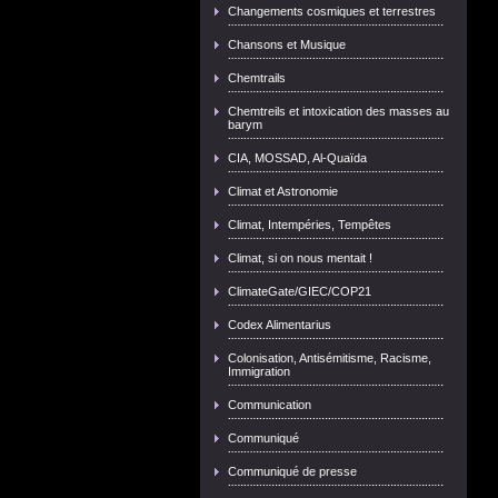
Changements cosmiques et terrestres
Chansons et Musique
Chemtrails
Chemtreils et intoxication des masses au
barym
CIA, MOSSAD, Al-Quaïda
Climat et Astronomie
Climat, Intempéries, Tempêtes
Climat, si on nous mentait !
ClimateGate/GIEC/COP21
Codex Alimentarius
Colonisation, Antisémitisme, Racisme,
Immigration
Communication
Communiqué
Communiqué de presse