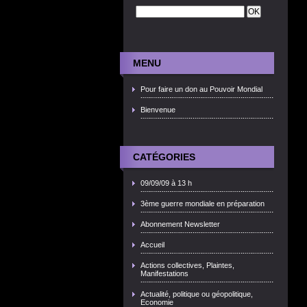
MENU
Pour faire un don au Pouvoir Mondial
Bienvenue
CATÉGORIES
09/09/09 à 13 h
3ème guerre mondiale en préparation
Abonnement Newsletter
Accueil
Actions collectives, Plaintes,
Manifestations
Actualité, politique ou géopolitique,
Economie