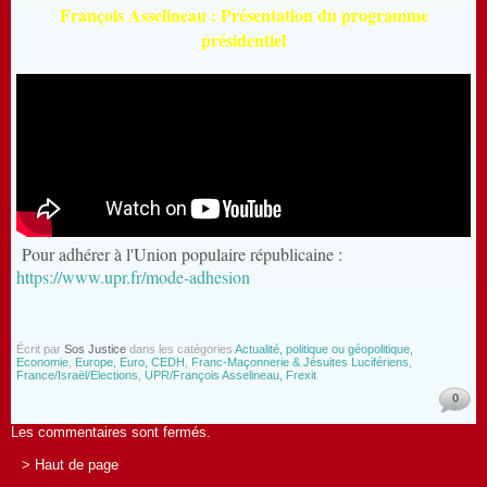
François Asselineau : Présentation du programme
présidentiel
Pour adhérer à l'Union populaire républicaine :
https://www.upr.fr/mode-adhesion
Écrit par
Sos Justice
dans les catégories
Actualité, politique ou géopolitique,
Economie
,
Europe, Euro, CEDH
,
Franc-Maçonnerie & Jésuites Lucifériens
,
France/Israël/Elections
,
UPR/François Asselineau, Frexit
0
Les commentaires sont fermés.
> Haut de page