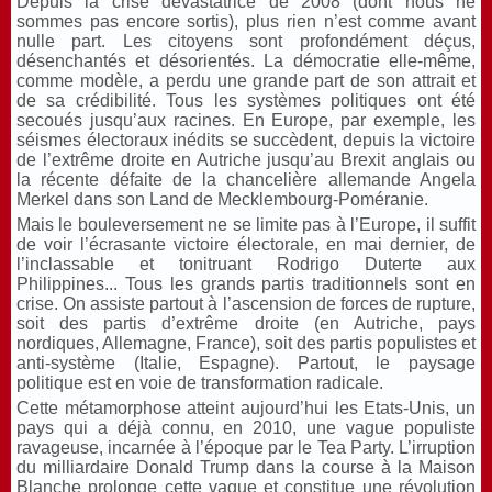
Depuis la crise dévastatrice de 2008 (dont nous ne
sommes pas encore sortis), plus rien n’est comme avant
nulle part. Les citoyens sont profondément déçus,
désenchantés et désorientés. La démocratie elle-même,
comme modèle, a perdu une grande part de son attrait et
de sa crédibilité. Tous les systèmes politiques ont été
secoués jusqu’aux racines. En Europe, par exemple, les
séismes électoraux inédits se succèdent, depuis la victoire
de l’extrême droite en Autriche jusqu’au Brexit anglais ou
la récente défaite de la chancelière allemande Angela
Merkel dans son Land de Mecklembourg-Poméranie.
Mais le bouleversement ne se limite pas à l’Europe, il suffit
de voir l’écrasante victoire électorale, en mai dernier, de
l’inclassable et tonitruant Rodrigo Duterte aux
Philippines... Tous les grands partis traditionnels sont en
crise. On assiste partout à l’ascension de forces de rupture,
soit des partis d’extrême droite (en Autriche, pays
nordiques, Allemagne, France), soit des partis populistes et
anti-système (Italie, Espagne). Partout, le paysage
politique est en voie de transformation radicale.
Cette métamorphose atteint aujourd’hui les Etats-Unis, un
pays qui a déjà connu, en 2010, une vague populiste
ravageuse, incarnée à l’époque par le Tea Party. L’irruption
du milliardaire Donald Trump dans la course à la Maison
Blanche prolonge cette vague et constitue une révolution