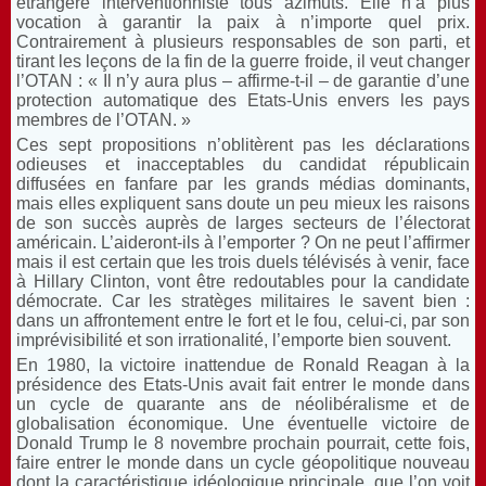
étrangère interventionniste tous azimuts. Elle n’a plus
vocation à garantir la paix à n’importe quel prix.
Contrairement à plusieurs responsables de son parti, et
tirant les leçons de la fin de la guerre froide, il veut changer
l’OTAN : « Il n’y aura plus – affirme-t-il – de garantie d’une
protection automatique des Etats-Unis envers les pays
membres de l’OTAN. »
Ces sept propositions n’oblitèrent pas les déclarations
odieuses et inacceptables du candidat républicain
diffusées en fanfare par les grands médias dominants,
mais elles expliquent sans doute un peu mieux les raisons
de son succès auprès de larges secteurs de l’électorat
américain. L’aideront-ils à l’emporter ? On ne peut l’affirmer
mais il est certain que les trois duels télévisés à venir, face
à Hillary Clinton, vont être redoutables pour la candidate
démocrate. Car les stratèges militaires le savent bien :
dans un affrontement entre le fort et le fou, celui-ci, par son
imprévisibilité et son irrationalité, l’emporte bien souvent.
En 1980, la victoire inattendue de Ronald Reagan à la
présidence des Etats-Unis avait fait entrer le monde dans
un cycle de quarante ans de néolibéralisme et de
globalisation économique. Une éventuelle victoire de
Donald Trump le 8 novembre prochain pourrait, cette fois,
faire entrer le monde dans un cycle géopolitique nouveau
dont la caractéristique idéologique principale, que l’on voit