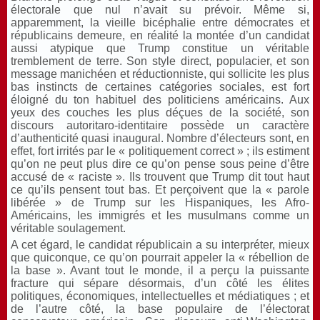
électorale que nul n’avait su prévoir. Même si,
apparemment, la vieille bicéphalie entre démocrates et
républicains demeure, en réalité la montée d’un candidat
aussi atypique que Trump constitue un véritable
tremblement de terre. Son style direct, populacier, et son
message manichéen et réductionniste, qui sollicite les plus
bas instincts de certaines catégories sociales, est fort
éloigné du ton habituel des politiciens américains. Aux
yeux des couches les plus déçues de la société, son
discours autoritaro-identitaire possède un caractère
d’authenticité quasi inaugural. Nombre d’électeurs sont, en
effet, fort irrités par le « politiquement correct » ; ils estiment
qu’on ne peut plus dire ce qu’on pense sous peine d’être
accusé de « raciste ». Ils trouvent que Trump dit tout haut
ce qu’ils pensent tout bas. Et perçoivent que la « parole
libérée » de Trump sur les Hispaniques, les Afro-
Américains, les immigrés et les musulmans comme un
véritable soulagement.
A cet égard, le candidat républicain a su interpréter, mieux
que quiconque, ce qu’on pourrait appeler la « rébellion de
la base ». Avant tout le monde, il a perçu la puissante
fracture qui sépare désormais, d’un côté les élites
politiques, économiques, intellectuelles et médiatiques ; et
de l’autre côté, la base populaire de l’électorat