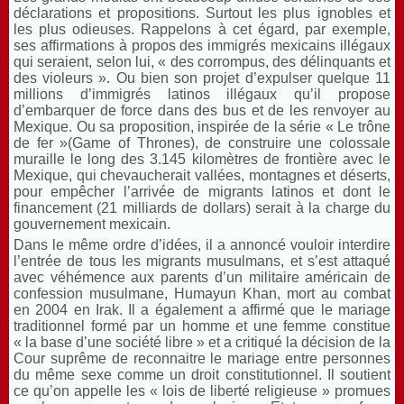
déclarations et propositions. Surtout les plus ignobles et
les plus odieuses. Rappelons à cet égard, par exemple,
ses affirmations à propos des immigrés mexicains illégaux
qui seraient, selon lui, « des corrompus, des délinquants et
des violeurs ». Ou bien son projet d’expulser quelque 11
millions d’immigrés latinos illégaux qu’il propose
d’embarquer de force dans des bus et de les renvoyer au
Mexique. Ou sa proposition, inspirée de la série « Le trône
de fer »(Game of Thrones), de construire une colossale
muraille le long des 3.145 kilomètres de frontière avec le
Mexique, qui chevaucherait vallées, montagnes et déserts,
pour empêcher l’arrivée de migrants latinos et dont le
financement (21 milliards de dollars) serait à la charge du
gouvernement mexicain.
Dans le même ordre d’idées, il a annoncé vouloir interdire
l’entrée de tous les migrants musulmans, et s’est attaqué
avec véhémence aux parents d’un militaire américain de
confession musulmane, Humayun Khan, mort au combat
en 2004 en Irak. Il a également a affirmé que le mariage
traditionnel formé par un homme et une femme constitue
« la base d’une société libre » et a critiqué la décision de la
Cour suprême de reconnaitre le mariage entre personnes
du même sexe comme un droit constitutionnel. Il soutient
ce qu’on appelle les « lois de liberté religieuse » promues