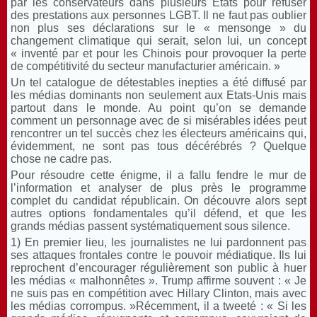
par les conservateurs dans plusieurs Etats pour refuser
des prestations aux personnes LGBT. Il ne faut pas oublier
non plus ses déclarations sur le « mensonge » du
changement climatique qui serait, selon lui, un concept
« inventé par et pour les Chinois pour provoquer la perte
de compétitivité du secteur manufacturier américain. »
Un tel catalogue de détestables inepties a été diffusé par
les médias dominants non seulement aux Etats-Unis mais
partout dans le monde. Au point qu’on se demande
comment un personnage avec de si misérables idées peut
rencontrer un tel succès chez les électeurs américains qui,
évidemment, ne sont pas tous décérébrés ? Quelque
chose ne cadre pas.
Pour résoudre cette énigme, il a fallu fendre le mur de
l’information et analyser de plus près le programme
complet du candidat républicain. On découvre alors sept
autres options fondamentales qu’il défend, et que les
grands médias passent systématiquement sous silence.
1) En premier lieu, les journalistes ne lui pardonnent pas
ses attaques frontales contre le pouvoir médiatique. Ils lui
reprochent d’encourager régulièrement son public à huer
les médias « malhonnêtes ». Trump affirme souvent : « Je
ne suis pas en compétition avec Hillary Clinton, mais avec
les médias corrompus. »Récemment, il a tweeté : « Si les