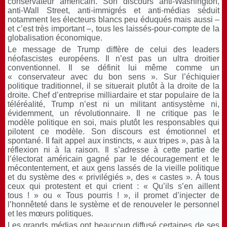
conservateur américain. Son discours anti-Washington,
anti-Wall Street, anti-immigrés et anti-médias séduit
notamment les électeurs blancs peu éduqués mais aussi –
et c’est très important –, tous les laissés-pour-compte de la
globalisation économique.
Le message de Trump diffère de celui des leaders
néofascistes européens. Il n’est pas un ultra droitier
conventionnel. Il se définit lui même comme un
« conservateur avec du bon sens ». Sur l’échiquier
politique traditionnel, il se situerait plutôt à la droite de la
droite. Chef d’entreprise milliardaire et star populaire de la
téléréalité, Trump n’est ni un militant antisystème ni,
évidemment, un révolutionnaire. Il ne critique pas le
modèle politique en soi, mais plutôt les responsables qui
pilotent ce modèle. Son discours est émotionnel et
spontané. Il fait appel aux instincts, « aux tripes », pas à la
réflexion ni à la raison. Il s’adresse à cette partie de
l’électorat américain gagné par le découragement et le
mécontentement, et aux gens lassés de la vieille politique
et du système des « privilégiés », des « castes ». À tous
ceux qui protestent et qui crient : « Qu’ils s’en aillent
tous ! » ou « Tous pourris ! », il promet d’injecter de
l’honnêteté dans le système et de renouveler le personnel
et les mœurs politiques.
Les grands médias ont beaucoup diffusé certaines de ses