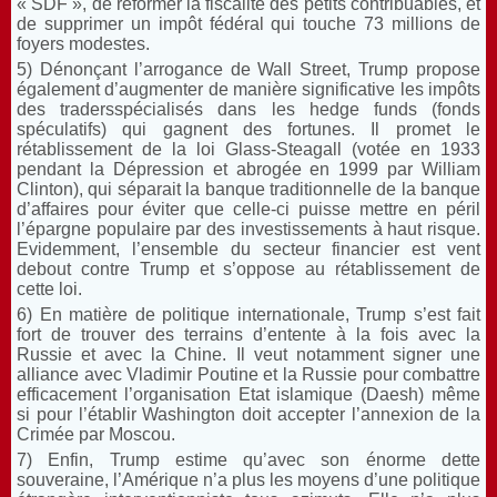
« SDF », de réformer la fiscalité des petits contribuables, et
de supprimer un impôt fédéral qui touche 73 millions de
foyers modestes.
5) Dénonçant l’arrogance de Wall Street, Trump propose
également d’augmenter de manière significative les impôts
des tradersspécialisés dans les hedge funds (fonds
spéculatifs) qui gagnent des fortunes. Il promet le
rétablissement de la loi Glass-Steagall (votée en 1933
pendant la Dépression et abrogée en 1999 par William
Clinton), qui séparait la banque traditionnelle de la banque
d’affaires pour éviter que celle-ci puisse mettre en péril
l’épargne populaire par des investissements à haut risque.
Evidemment, l’ensemble du secteur financier est vent
debout contre Trump et s’oppose au rétablissement de
cette loi.
6) En matière de politique internationale, Trump s’est fait
fort de trouver des terrains d’entente à la fois avec la
Russie et avec la Chine. Il veut notamment signer une
alliance avec Vladimir Poutine et la Russie pour combattre
efficacement l’organisation Etat islamique (Daesh) même
si pour l’établir Washington doit accepter l’annexion de la
Crimée par Moscou.
7) Enfin, Trump estime qu’avec son énorme dette
souveraine, l’Amérique n’a plus les moyens d’une politique