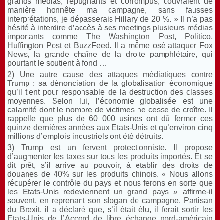
grands médias, répugnants et corrompus, couvraient de
manière honnête ma campagne, sans fausses
interprétations, je dépasserais Hillary de 20 %. » Il n’a pas
hésité à interdire d’accès à ses meetings plusieurs médias
importants comme The Washington Post, Politico,
Huffington Post et BuzzFeed. Il a même osé attaquer Fox
News, la grande chaîne de la droite pamphlétaire, qui
pourtant le soutient à fond …
2) Une autre cause des attaques médiatiques contre
Trump : sa dénonciation de la globalisation économique
qu’il tient pour responsable de la destruction des classes
moyennes. Selon lui, l’économie globalisée est une
calamité dont le nombre de victimes ne cesse de croître. Il
rappelle que plus de 60 000 usines ont dû fermer ces
quinze dernières années aux Etats-Unis et qu’environ cinq
millions d’emplois industriels ont été détruits.
3) Trump est un fervent protectionniste. Il propose
d’augmenter les taxes sur tous les produits importés. Et se
dit prêt, s’il arrive au pouvoir, à établir des droits de
douanes de 40% sur les produits chinois. « Nous allons
récupérer le contrôle du pays et nous ferons en sorte que
les Etats-Unis redeviennent un grand pays » affirme-il
souvent, en reprenant son slogan de campagne. Partisan
du Brexit, il a déclaré que, s’il était élu, il ferait sortir les
Etats-Unis de l’Accord de libre échange nord-américain