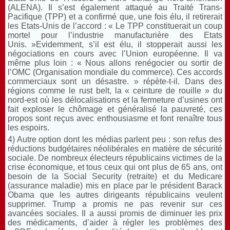
(ALENA). Il s’est également attaqué au Traité Trans-
Pacifique (TPP) et a confirmé que, une fois élu, il retirerait
les Etats-Unis de l’accord : « Le TPP constituerait un coup
mortel pour l’industrie manufacturière des Etats
Unis. »Evidemment, s’il est élu, il stopperait aussi les
négociations en cours avec l’Union européenne. Il va
même plus loin : « Nous allons renégocier ou sortir de
l’OMC (Organisation mondiale du commerce). Ces accords
commerciaux sont un désastre. » répète-t-il. Dans des
régions comme le rust belt, la « ceinture de rouille » du
nord-est où les délocalisations et la fermeture d’usines ont
fait exploser le chômage et généralisé la pauvreté, ces
propos sont reçus avec enthousiasme et font renaître tous
les espoirs.
4) Autre option dont les médias parlent peu : son refus des
réductions budgétaires néolibérales en matière de sécurité
sociale. De nombreux électeurs républicains victimes de la
crise économique, et tous ceux qui ont plus de 65 ans, ont
besoin de la Social Security (retraite) et du Medicare
(assurance maladie) mis en place par le président Barack
Obama que les autres dirigeants républicains veulent
supprimer. Trump a promis ne pas revenir sur ces
avancées sociales. Il a aussi promis de diminuer les prix
des médicaments, d’aider à régler les problèmes des