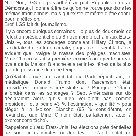
N.B. Non, LGS n’a pas adhéré au parti Républicain (ni au
Démocrate). Il donne à lire ce qu’on ne trouve pas dans les
médias traditionnels, mais qui existe et mérite d’être connu
pour la réflexion.
Bref, LGS fait du journalisme.
Il y a encore quelques semaines – à plus de deux mois de
l’élection présidentielle du 8 novembre prochain aux Etats-
Unis –, tous les sondages donnaient Hillary Clinton, la
candidate du Parti démocrate, gagnante. Il semblait alors
évident que, malgré la masse des préjugés machistes,
Mme Clinton serait la première femme à occuper le bureau
ovale de la Maison Blanche et à tenir les rênes de la plus
grande puissance de notre temps.
Qu’était-il arrivé au candidat du Parti républicain, le
médiatique Donald Trump dont l’ascension était
considérée comme « irrésistible » ? Pourquoi s’était-il
effondré dans les sondages ? Sept Américains sur dix
déclaraient alors qu’ils n’en voulaient pas comme
président ; et à peine 43 % l’estimaient « qualifié » pour
siéger à la Maison Blanche (65 % considérant, en
revanche, que Mme Clinton était parfaitement apte à
exercer cette tâche).
Rappelons qu’aux Etats-Unis, les élections présidentielles
ne sont ni nationales ni directes. Il s’agit plutôt de