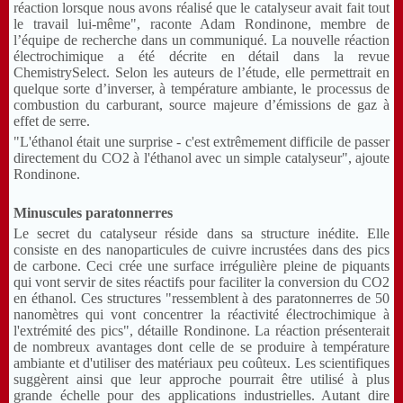
réaction lorsque nous avons réalisé que le catalyseur avait fait tout
le travail lui-même", raconte Adam Rondinone, membre de
l’équipe de recherche dans un communiqué. La nouvelle réaction
électrochimique a été décrite en détail dans la revue
ChemistrySelect. Selon les auteurs de l’étude, elle permettrait en
quelque sorte d’inverser, à température ambiante, le processus de
combustion du carburant, source majeure d’émissions de gaz à
effet de serre.
"L'éthanol était une surprise - c'est extrêmement difficile de passer
directement du CO2 à l'éthanol avec un simple catalyseur", ajoute
Rondinone.
Minuscules paratonnerres
Le secret du catalyseur réside dans sa structure inédite. Elle
consiste en des nanoparticules de cuivre incrustées dans des pics
de carbone. Ceci crée une surface irrégulière pleine de piquants
qui vont servir de sites réactifs pour faciliter la conversion du CO2
en éthanol. Ces structures "ressemblent à des paratonnerres de 50
nanomètres qui vont concentrer la réactivité électrochimique à
l'extrémité des pics", détaille Rondinone. La réaction présenterait
de nombreux avantages dont celle de se produire à température
ambiante et d'utiliser des matériaux peu coûteux. Les scientifiques
suggèrent ainsi que leur approche pourrait être utilisé à plus
grande échelle pour des applications industrielles. Autant dire