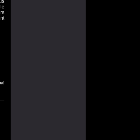
is
le
rs
nt