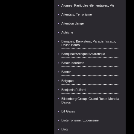
Atomes, Particules élémentaires, Vie
Attentats, Terrorisme
Attention danger
Autriche
Banques, Banksters, Paradis fiscaux,
Dollar, Bours
Banquise/Arctique/Antarctique
Bases secrètes
Baxter
Belgique
Benjamin Fulford
Bildenberg Group, Grand Reset Mondial,
Davos
Bill Gates
Bioterrorisme, Eugénisme
Blog