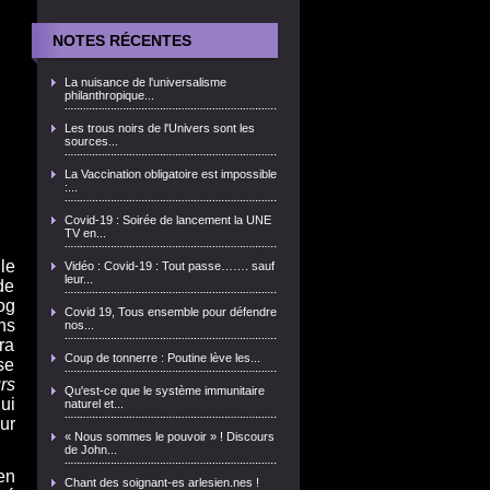
NOTES RÉCENTES
La nuisance de l'universalisme
philanthropique...
Les trous noirs de l'Univers sont les
sources...
La Vaccination obligatoire est impossible
:...
Covid-19 : Soirée de lancement la UNE
TV en...
le
Vidéo : Covid-19 : Tout passe……. sauf
leur...
de
og
Covid 19, Tous ensemble pour défendre
ns
nos...
ra
Coup de tonnerre : Poutine lève les...
se
rs
Qu'est-ce que le système immunitaire
ui
naturel et...
ur
« Nous sommes le pouvoir » ! Discours
de John...
en
Chant des soignant-es arlesien.nes !