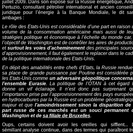
juillet 2009. Dans son exposé sur la Russie énergétique, And
Pertuzio, consultant pétrolier international et ancien conseill
juridique pour l’énergie à la Banque Mondiale, le dit sa
ambages :
Le rôle des Etats-Unis est considérable d’une part en raison 
volume de la consommation américaine mais aussi de leu
stratégies politique et économique à l’échelle du monde car, 
l’objectif de Washington est de contrôler les aires de producti
et
surtout les voies d’acheminement
des principales sourc
d’approvisionnement, il faut également le replacer dans le cad
de la politique internationale des Etats-Unis.
En dépit des amabilités entre chefs d’Etats, la Russie rendue
sa place de grande puissance par Poutine est considérée p
les Etats-Unis comme
un adversaire géopolitique concerna
l’ensemble Eurasie
. La politique de l’OTAN à cet égard l
donne un vif éclairage. Il n’est donc pas surprenant q
l’importance prise par l’approvisionnement des pays europée
en hydrocarbures par la Russie est un problème géostratégiq
majeur et que
l’amoindrissement sinon la disparition de 
part russe de ces marchés est
un souci permanent 
Washington et de
sa filiale de Bruxelles
.
Oups, certains doivent avoir les oreilles qui sifflent... 
sémillant analyse continue, dans des termes qui paraîtront tr