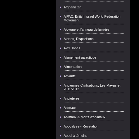
Afghanistan
AIPAC, British Israel World Federation
Movement
Alcyone et l'anneau de lumière
Alertes, Disparitions
Alex Jones
Alignement galactique
Alimentation
Amiante
Anciennes Civilisations, Les Mayas et
2011/2012
Angleterre
Animaux
Animaux & Morts d'animaux
Apocalyse - Révélation
Appel à témoins