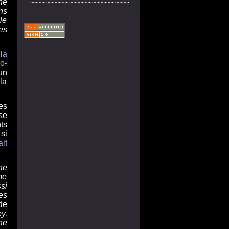
ne
ns
le
es
la
o-
un
la
es
se
ts
si
it
ne
me
si
es
de
y,
ne