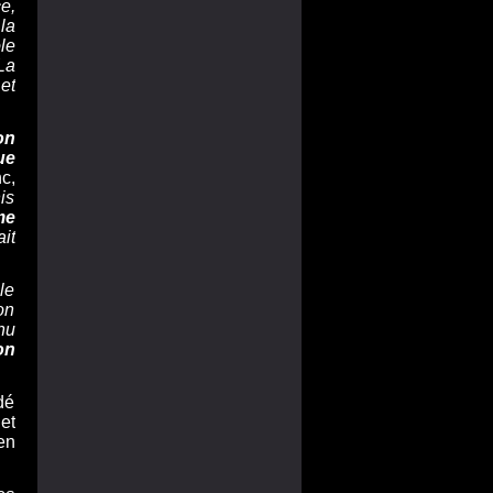
e,
la
le
La
et
on
ue
c,
is
me
it
le
on
nu
on
dé
et
en