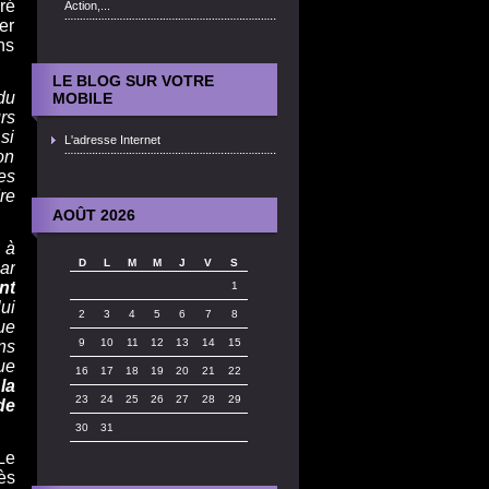
ré
Action,...
er
ns
LE BLOG SUR VOTRE
du
MOBILE
rs
si
L'adresse Internet
on
es
re
AOÛT 2026
 à
D
L
M
M
J
V
S
ar
nt
1
ui
2
3
4
5
6
7
8
ue
9
10
11
12
13
14
15
ns
ue
16
17
18
19
20
21
22
la
23
24
25
26
27
28
29
de
30
31
Le
ès