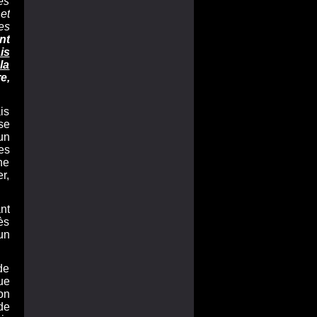
es
et
es
nt
is
la
e,
is
se
un
es
ne
r,
nt
ès
un
de
ue
on
de