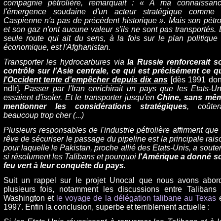
compagnie pétrolière, remarquait : « A ma connaissanc
l'émergence soudaine d'un acteur stratégique comme 
Caspienne n'a pas de précédent historique ». Mais son pétro
et son gaz n'ont aucune valeur s'ils ne sont pas transportés. 
seule route qui ait du sens, à la fois sur le plan politique 
économique, est l'Afghanistan.
Transporter les hydrocarbures via
la Russie renforcerait s
contrôle sur l'Asie centrale, ce qui est précisément ce q
l'Occident tente d'empêcher depuis dix ans
[dès 1991 don
ndlr]
. Passer par l'Iran enrichirait un pays que les Etats-Un
essaient d'isoler. Et le transporter jusqu'en
Chine, sans mê
mentionner les considérations stratégiques
, coûtera
beaucoup trop cher (...)
Plusieurs responsables de l'industrie pétrolière affirment que 
rêve de sécuriser le passage du pipeline est la principale rais
pour laquelle le Pakistan, proche allié des Etats-Unis, a soute
si résolument les Talibans et pourquoi
l'Amérique a donné s
feu vert à leur conquête du pays
.
Suit un rappel sur le projet Unocal que nous avons abor
plusieurs fois, notamment les discussions entre Talibans 
Washington et
le voyage de la délégation talibane au Texas
1997. Enfin la conclusion, superbe et terriblement actuelle :