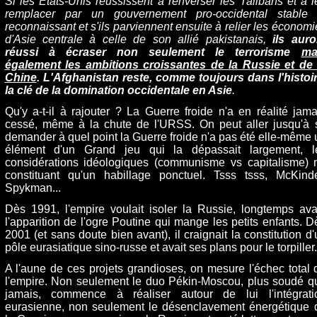
Si les Etats-Unis réussissent à renverser les Talibans et à l
remplacer par un gouvernement pro-occidental stable 
reconnaissant et s'ils parviennent ensuite à relier les économi
d'Asie centrale à celle de son allié pakistanais,
ils auro
réussi à écraser non seulement le terrorisme
ma
également les ambitions croissantes de la Russie et de 
Chine
. L'Afghanistan reste, comme toujours dans l'histoir
la clé de la domination occidentale en Asie
.
Qu'y a-t-il à rajouter ? La Guerre froide n'a en réalité jama
cessé, même à la chute de l'URSS. On peut aller jusqu'à 
demander à quel point la Guerre froide n'a pas été elle-même 
élément d'un Grand jeu qui la dépassait largement, l
considérations idéologiques (communisme vs capitalisme) 
constituant qu'un habillage ponctuel. Tsss tsss, McKinde
Spykman...
Dès 1991, l'empire voulait isoler la Russie, longtemps ava
l'apparition de l'ogre Poutine qui mange les petits enfants. D
2001 (et sans doute bien avant), il craignait la constitution d'
pôle eurasiatique sino-russe et avait ses plans pour le torpiller.
A l'aune de ces projets grandioses, on mesure l'échec total 
l'empire. Non seulement le duo Pékin-Moscou, plus soudé q
jamais, commence à réaliser autour de lui l'intégrati
eurasienne, non seulement le désenclavement énergétique 