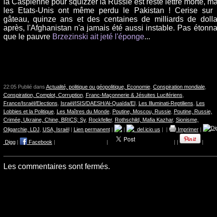
la Caspienne pour squizzer la Russie est resté lettre morte, ma
les Etats-Unis ont même perdu le Pakistan ! Cerise sur 
gâteau, quinze ans et des centaines de milliards de dolla
après, l'Afghanistan n'a jamais été aussi instable. Pas étonna
que le pauvre
Brzezinski ait jeté l'éponge
...
22:05 Publié dans
Actualité, politique ou géopolitique, Economie
,
Conspiration mondiale
,
Conspiration, Complot, Corruption
,
Franc-Maçonnerie & Jésuites Lucifériens
,
France/Israël/Elections
,
Israël/ISIS/DAESH/Al-Quaïda/EI
,
Les Illuminati-Reptiliens
,
Les
Lobbies et la Politique
,
Les Maîtres du Monde
,
Poutine, Moscou, Russie
,
Poutine, Russie,
Crimée, Ukraine, Chine, BRICS; Sy
,
Rockfeller
,
Rothschild, Mafia Kazhar
,
Sionisme,
Oligarchie, LDJ
,
USA, Israël
|
Lien permanent
|
|
del.icio.us
|
|
Imprimer
|
Digg
|
Facebook
|
|
|
|
|
Les commentaires sont fermés.