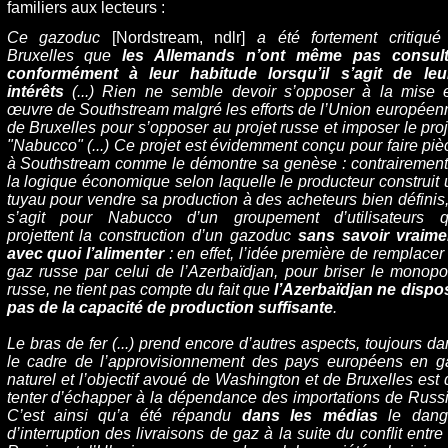
familiers aux lecteurs :
Ce gazoduc
[Nordstream, ndlr]
a été fortement critiqué
Bruxelles que
les Allemands n’ont même pas consult
conformément à leur habitude lorsqu’il s’agit de leu
intérêts
(...) Rien ne semble devoir s’opposer à la mise 
œuvre de Southstream malgré les efforts de l’Union européen
de Bruxelles pour s’opposer au projet russe et imposer le proj
"Nabucco" (...) Ce projet est évidemment conçu pour faire piè
à Southstream comme le démontre sa genèse : contrairement
la logique économique selon laquelle le producteur construit 
tuyau pour vendre sa production à des acheteurs bien définis, 
s’agit pour Nabucco d’un groupement d’utilisateurs q
projettent la construction d’un gazoduc
sans savoir vraime
avec quoi l’alimenter
: en effet, l’idée première de remplacer 
gaz russe par celui de l’Azerbaïdjan, pour briser le monopo
russe, ne tient pas compte du fait que
l’Azerbaïdjan ne dispo
pas de la capacité de production suffisante
.
Le bras de fer (...) prend encore d’autres aspects, toujours da
le cadre de l’approvisionnement des pays européens en g
naturel et l’objectif avoué de Washington et de Bruxelles est 
tenter d’échapper à la dépendance des importations de Russi
C’est ainsi qu’a été répandu
dans les médias
le dang
d’interruption des livraisons de gaz à la suite du conﬂit entre 