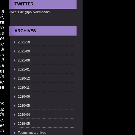
TWITTER
 à
Tweets de @pouvoirmondial
é,
rs
en
ARCHIVES
ne
et
2021-10
ce
 à
2021-09
un
il
2021-08
ui
2021-01
nt
le
2020-12
le
se
2020-11
2020-06
ns
2020-05
az
de
2020-04
e.
2019-05
er
la
Toutes les archives