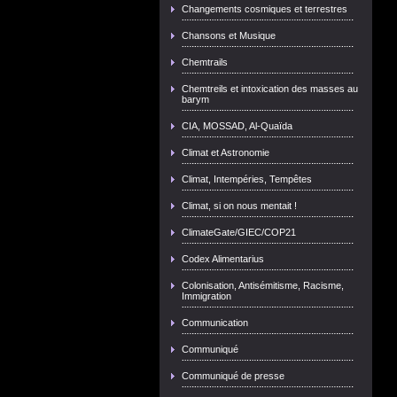
Changements cosmiques et terrestres
Chansons et Musique
Chemtrails
Chemtreils et intoxication des masses au
barym
CIA, MOSSAD, Al-Quaïda
Climat et Astronomie
Climat, Intempéries, Tempêtes
Climat, si on nous mentait !
ClimateGate/GIEC/COP21
Codex Alimentarius
Colonisation, Antisémitisme, Racisme,
Immigration
Communication
Communiqué
Communiqué de presse