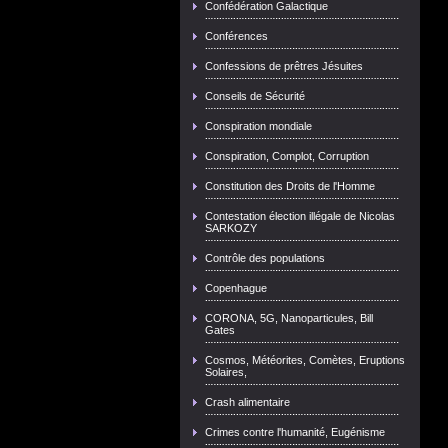
Confédération Galactique
Conférences
Confessions de prêtres Jésuites
Conseils de Sécurité
Conspiration mondiale
Conspiration, Complot, Corruption
Constitution des Droits de l'Homme
Contestation élection illégale de Nicolas
SARKOZY
Contrôle des populations
Copenhague
CORONA, 5G, Nanoparticules, Bill
Gates
Cosmos, Météorites, Comètes, Eruptions
Solaires,
Crash alimentaire
Crimes contre l'humanité, Eugénisme