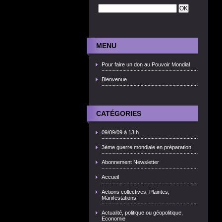
MENU
Pour faire un don au Pouvoir Mondial
Bienvenue
CATÉGORIES
09/09/09 à 13 h
3ème guerre mondiale en préparation
Abonnement Newsletter
Accueil
Actions collectives, Plaintes,
Manifestations
Actualité, politique ou géopolitique,
Economie