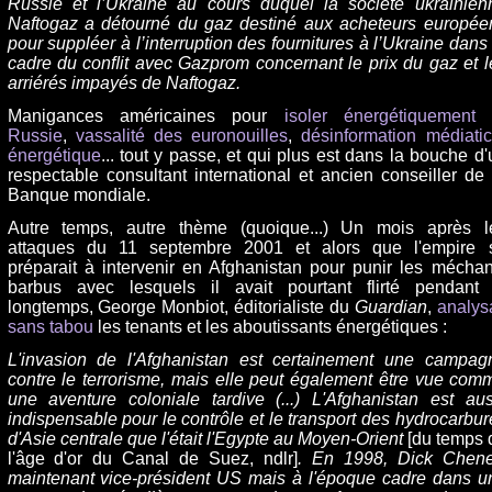
Russie et l’Ukraine au cours duquel la société ukrainien
Naftogaz a détourné du gaz destiné aux acheteurs europée
pour suppléer à l’interruption des fournitures à l’Ukraine dans 
cadre du conﬂit avec Gazprom concernant le prix du gaz et l
arriérés impayés de Naftogaz.
Manigances américaines pour
isoler énergétiquement 
Russie
,
vassalité des euronouilles
,
désinformation médiatic
énergétique
... tout y passe, et qui plus est dans la bouche d'
respectable consultant international et ancien conseiller de 
Banque mondiale.
Autre temps, autre thème (quoique...) Un mois après l
attaques du 11 septembre 2001 et alors que l'empire 
préparait à intervenir en Afghanistan pour punir les méchan
barbus avec lesquels il avait pourtant flirté pendant 
longtemps, George Monbiot, éditorialiste du
Guardian
,
analysa
sans tabou
les tenants et les aboutissants énergétiques :
L'invasion de l'Afghanistan est certainement une campag
contre le terrorisme, mais elle peut également être vue com
une aventure coloniale tardive (...) L'Afghanistan est aus
indispensable pour le contrôle et le transport des hydrocarbur
d'Asie centrale que l'était l'Egypte au Moyen-Orient
[du temps 
l'âge d'or du Canal de Suez, ndlr]
. En 1998, Dick Chene
maintenant vice-président US mais à l'époque cadre dans u