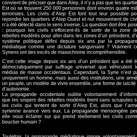
convient de préciser que dans Alep, il n’y a pas que les quartie
Est où se trouvent 250 000 personnes dont environ quatre mil
terroristes. Les civils d’Alep Est font tout leur possible po
rejoindre les quartiers d’Alep Ouest et nul mouvement de civi
n’a été détecté dans le sens inverse. La question doit être pos
: pourquoi les civils s’efforcent-ils de sortir de la zone d
rebelles modérés pour aller dans les zones d’un président, d’
système politique défini depuis six ans par la propagan
médiatique comme une dictature sanguinaire ? Vraiment c
Syriens ont des excès de masochisme incompréhensible.
C’est cette image depuis six ans d’un président qui a été é
démocratiquement par suffrage universel que véhiculent l
médias de masse occidentaux. Cependant, la Syrie n’est p
uniquement un homme, mais aussi des institutions, une armé
un peuple, un modèle de vivre ensemble, une forme de laïcité 
d’autonomie.
La propagande occidentale oublie volontairement d’inform
que les snipers des rebelles modérés tirent sans scrupules s
les civils qui tentent de sortir d’Alep Est, alors que l’arm
syrienne avance vers eux. La propagande mensongère peu
elle nous éclairer sur qui prend réellement les civils com
bouclier humain ?
Toutefois, la propagande médiatique ignore volontairement 