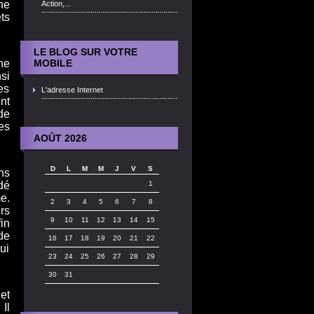
ne
Action,...
ts
LE BLOG SUR VOTRE
ne
MOBILE
si
es
L'adresse Internet
nt
de
es
AOÛT 2026
D
L
M
M
J
V
S
ns
dé
1
e.
2
3
4
5
6
7
8
rs
9
10
11
12
13
14
15
in
de
16
17
18
19
20
21
22
ui
23
24
25
26
27
28
29
30
31
et
Il