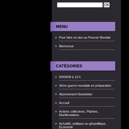
MENU
Pour faire un don au Pouvoir Mondial
Bienvenue
CATÉGORIES
09/09/09 à 13 h
3ème guerre mondiale en préparation
Abonnement Newsletter
Accueil
Actions collectives, Plaintes,
Manifestations
Actualité, politique ou géopolitique,
Economie