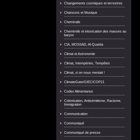
Changements cosmiques et terrestres
Chansons et Musique
Chemtrails
Chemtreils et intoxication des masses au
barym
CIA, MOSSAD, Al-Quaïda
Climat et Astronomie
Climat, Intempéries, Tempêtes
Climat, si on nous mentait !
ClimateGate/GIEC/COP21
Codex Alimentarius
Colonisation, Antisémitisme, Racisme,
Immigration
Communication
Communiqué
Communiqué de presse