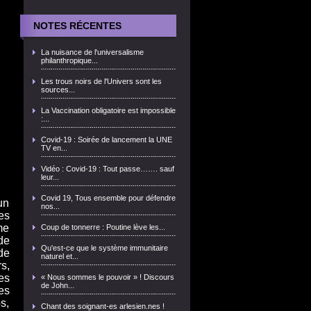
NOTES RÉCENTES
La nuisance de l'universalisme
philanthropique...
Les trous noirs de l'Univers sont les
sources...
La Vaccination obligatoire est impossible
:...
Covid-19 : Soirée de lancement la UNE
TV en...
Vidéo : Covid-19 : Tout passe……. sauf
leur...
Covid 19, Tous ensemble pour défendre
un
nos...
es
me
Coup de tonnerre : Poutine lève les...
de
Qu'est-ce que le système immunitaire
de
naturel et...
s,
es
« Nous sommes le pouvoir » ! Discours
de John...
es
s,
Chant des soignant-es arlesien.nes !