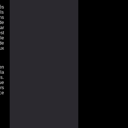
és
ls
ns
de
ar
st
le
de
ux
en
la
s.
ue
rs
ce