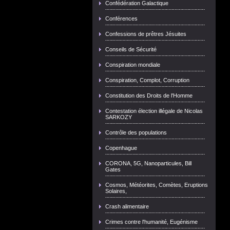
Confédération Galactique
Conférences
Confessions de prêtres Jésuites
Conseils de Sécurité
Conspiration mondiale
Conspiration, Complot, Corruption
Constitution des Droits de l'Homme
Contestation élection illégale de Nicolas
SARKOZY
Contrôle des populations
Copenhague
CORONA, 5G, Nanoparticules, Bill
Gates
Cosmos, Météorites, Comètes, Eruptions
Solaires,
Crash alimentaire
Crimes contre l'humanité, Eugénisme