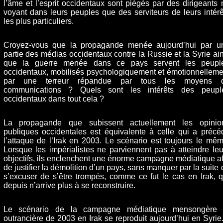
l’âme et l’esprit occidentaux sont piégés par des dirigeants 
voyant dans leurs peuples que des serviteurs de leurs intérê
les plus particuliers.
Croyez-vous que la propagande menée aujourd’hui par u
partie des médias occidentaux contre la Russie et la Syrie ain
que la guerre menée dans ce pays servent les peupl
occidentaux, mobilisés psychologiquement et émotionnelleme
par une terreur répandue par tous les moyens 
communications ? Quels sont les intérêts des peupl
occidentaux dans tout cela ?
La propagande que subissent actuellement les opinio
publiques occidentales est équivalente à celle qui a précé
l’attaque de l’Irak en 2003. Le scénario est toujours le mêm
Lorsque les impérialistes ne parviennent pas à atteindre leu
objectifs, ils enclenchent une énorme campagne médiatique af
de justifier la démolition d’un pays, sans manquer par la suite 
s’excuser de s’être trompés, comme ce fut le cas en Irak, q
depuis n’arrive plus à se reconstruire.
Le scénario de la campagne médiatique mensongère 
outrancière de 2003 en Irak se reproduit aujourd’hui en Syrie. 