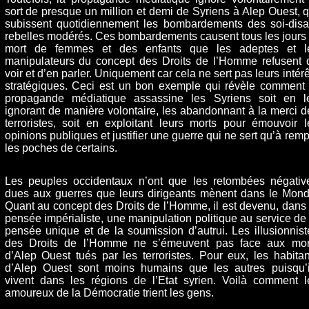
sort de presque un million et demi de Syriens à Alep Ouest, q
subissent quotidiennement les bombardements des soi-disa
rebelles modérés. Ces bombardements causent tous les jours 
mort de femmes et des enfants que les adeptes et l
manipulateurs du concept des Droits de l’Homme refusent 
voir et d’en parler. Uniquement car cela ne sert pas leurs intérê
stratégiques. Ceci est un bon exemple qui révèle comment 
propagande médiatique assassine les Syriens soit en l
ignorant de manière volontaire, les abandonnant à la merci d
terroristes, soit en exploitant leurs morts pour émouvoir l
opinions publiques et justifier une guerre qui ne sert qu’à rempl
les poches de certains.
Les peuples occidentaux n’ont que les retombées négativ
dues aux guerres que leurs dirigeants mènent dans le Mond
Quant au concept des Droits de l’Homme, il est devenu, dans 
pensée impérialiste, une manipulation politique au service de 
pensée unique et de la soumission d’autrui. Les illusionnist
des Droits de l’Homme ne s’émeuvent pas face aux mor
d’Alep Ouest tués par les terroristes. Pour eux, les habitan
d’Alep Ouest sont moins humains que les autres puisqu’i
vivent dans les régions de l’Etat syrien. Voilà comment l
amoureux de la Démocratie trient les gens.