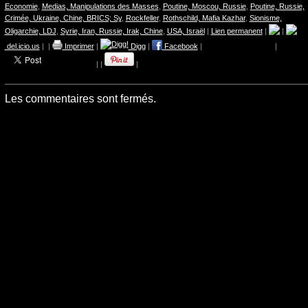
Economie
,
Medias, Manipulations des Masses
,
Poutine, Moscou, Russie
,
Poutine, Russie,
Crimée, Ukraine, Chine, BRICS; Sy
,
Rockfeller
,
Rothschild, Mafia Kazhar
,
Sionisme,
Oligarchie, LDJ
,
Syrie, Iran, Russie, Irak, Chine
,
USA, Israël
|
Lien permanent
|
|
del.icio.us
|
|
Imprimer
|
Digg
|
Facebook
|
|
|
|
|
Les commentaires sont fermés.