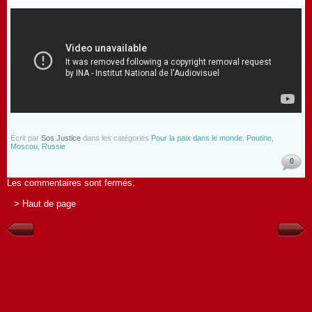
Écrit par
Sos Justice
dans les catégories
Pour la paix dans le monde
,
Poutine,
Moscou, Russie
0
Les commentaires sont fermés.
> Haut de page