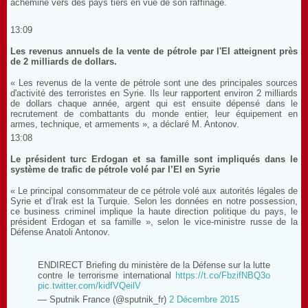
acheminé vers des pays tiers en vue de son raffinage.
13:09
Les revenus annuels de la vente de pétrole par l'EI atteignent près
de 2 milliards de dollars.
« Les revenus de la vente de pétrole sont une des principales sources
d'activité des terroristes en Syrie. Ils leur rapportent environ 2 milliards
de dollars chaque année, argent qui est ensuite dépensé dans le
recrutement de combattants du monde entier, leur équipement en
armes, technique, et armements », a déclaré M. Antonov.
13:08
Le président turc Erdogan et sa famille sont impliqués dans le
système de trafic de pétrole volé par l’EI en Syrie
« Le principal consommateur de ce pétrole volé aux autorités légales de
Syrie et d’Irak est la Turquie. Selon les données en notre possession,
ce business criminel implique la haute direction politique du pays, le
président Erdogan et sa famille », selon le vice-ministre russe de la
Défense Anatoli Antonov.
ENDIRECT Briefing du ministère de la Défense sur la lutte
contre le terrorisme international
https://t.co/FbzifNBQ3o
pic.twitter.com/kidfVQeilV
— Sputnik France (@sputnik_fr)
2 Décembre 2015