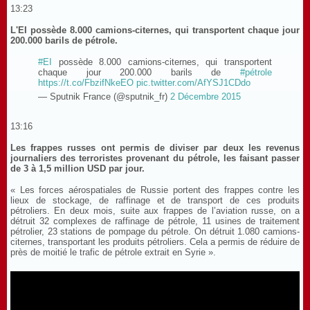
13:23
L'EI possède 8.000 camions-citernes, qui transportent chaque jour
200.000 barils de pétrole.
#EI
possède 8.000 camions-citernes, qui transportent
chaque jour 200.000 barils de
#pétrole
https://t.co/FbzifNkeEO
pic.twitter.com/AfYSJ1CDdo
— Sputnik France (@sputnik_fr)
2 Décembre 2015
13:16
Les frappes russes ont permis de diviser par deux les revenus
journaliers des terroristes provenant du pétrole, les faisant passer
de 3 à 1,5 million USD par jour.
« Les forces aérospatiales de Russie portent des frappes contre les
lieux de stockage, de raffinage et de transport de ces produits
pétroliers. En deux mois, suite aux frappes de l’aviation russe, on a
détruit 32 complexes de raffinage de pétrole, 11 usines de traitement
pétrolier, 23 stations de pompage du pétrole. On détruit 1.080 camions-
citernes, transportant les produits pétroliers. Cela a permis de réduire de
près de moitié le trafic de pétrole extrait en Syrie ».