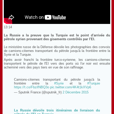
13:14
La Russie a la preuve que la Turquie est le point d'arrivée du
pétrole syrien provenant des gisements contrôlés par l'EI.
Le ministère russe de la Défense dévoile les photographies des convois
de camions-citernes transportant du pétrole jusqu'à la frontière entre la
Syrie et la Turquie.
Après avoir franchi la frontière turco-syrienne, les camions-citernes
transportent le pétrole de l'EI vers des ports où l'or noir est ensuite
acheminé vers des pays tiers en vue de son raffinage.
Camions-citernes transportant du pétrole jusqu'à la
frontière entre la
#Syrie
et la
#Turquie
https://t.co/FbzifNBQ3o
pic.twitter.com/4K4t1kXVp6
— Sputnik France (@sputnik_fr)
2 Décembre 2015
La Russie dévoile trois itinéraires de livraison du