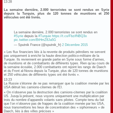
13:28
La semaine dernière, 2.000 terroristes se sont rendus en Syrie
depuis la Turquie, plus de 120 tonnes de munitions et 250
véhicules ont été livrés.
La semaine dernière, 2.000 terrorristes se sont rendus en
#Syrie
depuis la
#Turquie
https://t.co/FbzifNBQ3o
pic.twitter.com/BtHmZ8Ja5G
— Sputnik France (@sputnik_fr)
2 Décembre 2015
« Les flux financiers liés à la revente de produits pétroliers ne servent
pas uniquement à enrichir la haute direction politico-militaire de la
Turquie. Ils reviennent en grande partie en Syrie sous forme d’armes,
de munitions et de combattants de différents types. Rien qu’au cours de
la semaine écoulée, 2.000 combattants ont rejoint les rangs de Daech
et du Front al-Nosra depuis la Turquie, plus de 120 tonnes de munitions
et 250 véhicules de différents types ont été livrés ».
13:23
La Russie s'étonne de ne pas remarquer que la coalition menée par les
USA détruit les camions-citernes de l'EI.
« On n’observe pas la destruction des camions-citernes par la coalition
US. Jusqu’à présent, nous voyons uniquement une multiplication par
trois du nombre d’appareils volants sans pilotes. Compte tenu du fait
que l’on n’observe pas de frappes de la coalition menée par les USA,
nous transmettons les lieux de concentration des « siphonneurs » de
Daech, liés à des villes précises »