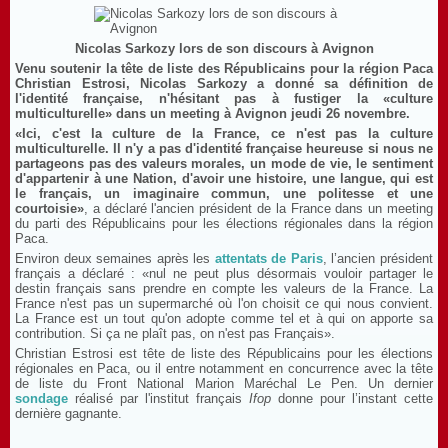
Nicolas Sarkozy lors de son discours à Avignon
Venu soutenir la tête de liste des Républicains pour la région Paca
Christian Estrosi, Nicolas Sarkozy a donné sa définition de
l'identité française, n'hésitant pas à fustiger la «culture
multiculturelle» dans un meeting à Avignon jeudi 26 novembre.
«Ici, c'est la culture de la France, ce n'est pas la culture
multiculturelle. Il n'y a pas d'identité française heureuse si nous ne
partageons pas des valeurs morales, un mode de vie, le sentiment
d'appartenir à une Nation, d'avoir une histoire, une langue, qui est
le français, un imaginaire commun, une politesse et une
courtoisie»
, a déclaré l'ancien président de la France dans un meeting
du parti des Républicains pour les élections régionales dans la région
Paca.
Environ deux semaines après les
attentats de Paris
, l’ancien président
français a déclaré : «nul ne peut plus désormais vouloir partager le
destin français sans prendre en compte les valeurs de la France. La
France n'est pas un supermarché où l'on choisit ce qui nous convient.
La France est un tout qu'on adopte comme tel et à qui on apporte sa
contribution. Si ça ne plaît pas, on n'est pas Français».
Christian Estrosi est tête de liste des Républicains pour les élections
régionales en Paca, ou il entre notamment en concurrence avec la tête
de liste du Front National Marion Maréchal Le Pen. Un dernier
sondage
réalisé par l'institut français
Ifop
donne pour l’instant cette
dernière gagnante.