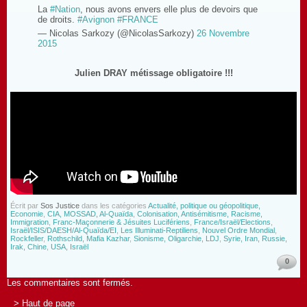
La
#Nation
, nous avons envers elle plus de devoirs que
de droits.
#Avignon
#FRANCE
— Nicolas Sarkozy (@NicolasSarkozy)
26 Novembre
2015
Julien DRAY métissage obligatoire !!!
Écrit par
Sos Justice
dans les catégories
Actualité, politique ou géopolitique,
Economie
,
CIA, MOSSAD, Al-Quaïda
,
Colonisation, Antisémitisme, Racisme,
Immigration
,
Franc-Maçonnerie & Jésuites Lucifériens
,
France/Israël/Elections
,
Israël/ISIS/DAESH/Al-Quaïda/EI
,
Les Illuminati-Reptiliens
,
Nouvel Ordre Mondial
,
Rockfeller
,
Rothschild, Mafia Kazhar
,
Sionisme, Oligarchie, LDJ
,
Syrie, Iran, Russie,
Irak, Chine
,
USA, Israël
0
Les commentaires sont fermés.
> Haut de page