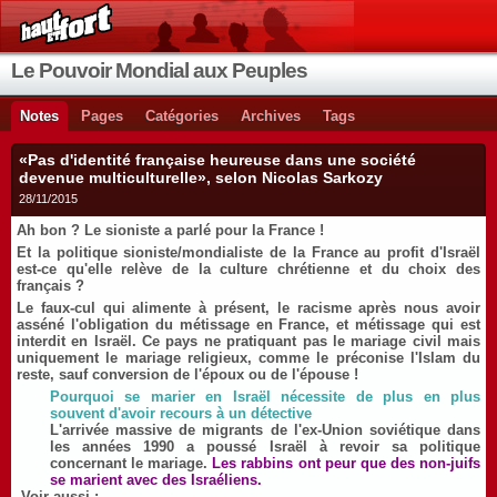
Le Pouvoir Mondial aux Peuples
Notes
Pages
Catégories
Archives
Tags
«Pas d'identité française heureuse dans une société
devenue multiculturelle», selon Nicolas Sarkozy
28/11/2015
Ah bon ? Le sioniste a parlé pour la France !
Et la politique sioniste/mondialiste de la France au profit d'Israël
est-ce qu'elle relève de la culture chrétienne et du choix des
français ?
Le faux-cul qui alimente à présent, le racisme après nous avoir
asséné l'obligation du métissage en France, et métissage qui est
interdit en Israël. Ce pays ne pratiquant pas le mariage civil mais
uniquement le mariage religieux, comme le préconise l'Islam du
reste, sauf conversion de l'époux ou de l'épouse !
Pourquoi se marier en Israël nécessite de plus en plus
souvent d'avoir recours à un détective
L'arrivée massive de migrants de l'ex-Union soviétique dans
les années 1990 a poussé Israël à revoir sa politique
concernant le mariage.
Les rabbins ont peur que des non-juifs
se marient avec des Israéliens.
Voir aussi :