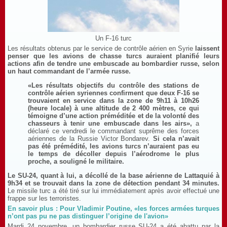
Un F-16 turc
Les résultats obtenus par le service de contrôle aérien en Syrie
laissent
penser que les avions de chasse turcs auraient planifié leurs
actions afin de tendre une embuscade au bombardier russe, selon
un haut commandant de l’armée russe.
«Les résultats objectifs du contrôle des stations de
contrôle aérien syriennes confirment que deux F-16 se
trouvaient en service dans la zone de 9h11 à 10h26
(heure locale) à une altitude de 2 400 mètres, ce qui
témoigne d’une action préméditée et de la volonté des
chasseurs à tenir une embuscade dans les airs»,
a
déclaré ce vendredi le commandant suprême des forces
aériennes de la Russie Victor Bondarev.
Si cela n’avait
pas été prémédité, les avions turcs n’auraient pas eu
le temps de décoller depuis l’aérodrome le plus
proche, a souligné le militaire.
Le SU-24, quant à lui, a décollé de la base aérienne de Lattaquié à
9h34 et se trouvait dans la zone de détection pendant 34 minutes.
Le missile turc a été tiré sur lui immédiatement après avoir effectué une
frappe sur les terroristes.
En savoir plus : Pour Vladimir Poutine, «les forces armées turques
n’ont pas pu ne pas distinguer l’origine de l'avion»
Mardi 24 novembre, un bombardier russe SU-24 a été abattu par la