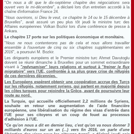
"
On nous a dit que le dix-septième chapitre des négociations sera
ouvert vers le mi-décembre
", a déclaré lors d'un entretien accordé à la
chaîne d'information France 24.
"
Nous ouvrirons, si Dieu le veut, ce chapitre le 14 ou le 15 décembre à
Bruxelles
", avait assuré un peu plus tôt jeudi le ministre turc des
Affaires européennes Volkan Bozkir lors d'une conférence de presse à
Ankara.
Le chapitre 17 porte sur les politiques économique et monétaire.
"
Nous ne nous contenterons pas de cela et nous allons travailler
ensemble à l'ouverture de cinq ou six chapitres supplémentaires en
2016
", a poursuivi M. Bozkir.
Les dirigeants européens et le Premier ministre turc Ahmet Davutoglu
doivent se réunir dimanche à Bruxelles pour un sommet extraordinaire
visant à
"
redynamiser
" leurs relations et surtout à "
freiner le flux
migratoire
" vers l'UE, confrontée à sa plus grave crise de réfugiés
de ces dernières décennies.
Les Européens espèrent obtenir une coopération accrue des Turcs
sur les réfugiés, notamment syriens, qui partent en majorité depuis
les côtes turques pour rejoindre la Grèce, avant de poursuivre leur
route au nord.
La Turquie, qui accueille officiellement 2,2 millions de Syriens,
souhaite en retour une augmentation de l'aide financière
européenne, une libéralisation du régime des visas d'entrée dans
l'UE pour ses citoyens et un coup de fouet au processus
d'adhésion à l'UE.
"
Ce qu'on nous a dit en dernier lieu, c'est qu'on va nous donner 3
milliards d'euros sur un an (...) vers fin 2016, on parle d'une