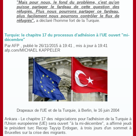
"
Mais pour nous, le fond du problème, c'est qu'on
puisse partager le fardeau de cette question des
réfugiés. Plus nous pourrons partager ce fardeau,
plus facilement nous pourrons contrôler le flux de
réfugiés
",
a déclaré l'homme fort de la Turquie.
Turquie: le chapitre 17 du processus d'adhésion à l'UE ouvert "mi-
décembre"
Par AFP , publié le
26/11/2015 à 19:41
, mis à jour à
19:41
afp.com/MICHAEL KAPPELER
Drapeaux de l'UE et de la Turquie, à Berlin, le 16 juin 2004
Ankara - Le chapitre 17 des négociations pour l'adhésion de la Turquie à
l'Union européenne (UE) sera ouvert "à la mi-décembre", a affirmé jeudi
le président turc Recep Tayyip Erdogan, à trois jours d'un sommet à
Bruxelles sur la crise des migrants.