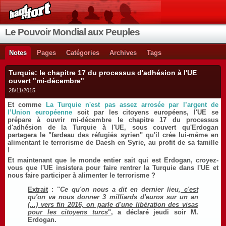
Le Pouvoir Mondial aux Peuples
Notes
Pages
Catégories
Archives
Tags
Turquie: le chapitre 17 du processus d'adhésion à l'UE
ouvert "mi-décembre"
28/11/2015
Et comme
La Turquie n'est pas assez arrosée par l’argent de
l’Union européenne
soit par les citoyens européens, l'UE se
prépare à ouvrir mi-décembre le chapitre 17 du processus
d'adhésion de la Turquie à l'UE, sous couvert qu'Erdogan
partagera le "fardeau des réfugiés syrien" qu'il crée lui-même en
alimentant le terrorisme de Daesh en Syrie, au profit de sa famille
!
Et maintenant que le monde entier sait qui est Erdogan, croyez-
vous que l'UE insistera pour faire rentrer la Turquie dans l'UE et
nous faire participer à alimenter le terrorisme ?
Extrait
: "
Ce qu'on nous a dit en dernier lieu,
c'est
qu'on va nous donner 3 milliards d'euros sur un an
(...) vers fin 2016, on parle d'une libération des visas
pour les citoyens turcs
"
, a déclaré jeudi soir M.
Erdogan.