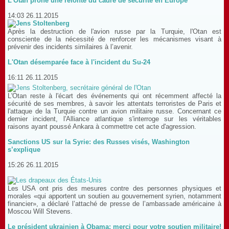
L'Otan prône une refonte du cadre de sécurité en Europe
14:03 26.11.2015
Après la destruction de l'avion russe par la Turquie, l'Otan est
consciente de la nécessité de renforcer les mécanismes visant à
prévenir des incidents similaires à l’avenir.
L'Otan désemparée face à l'incident du Su-24
16:11 26.11.2015
L'Otan reste à l'écart des événements qui ont récemment affecté la
sécurité de ses membres, à savoir les attentats terroristes de Paris et
l'attaque de la Turquie contre un avion militaire russe. Concernant ce
dernier incident, l'Alliance atlantique s'interroge sur les véritables
raisons ayant poussé Ankara à commettre cet acte d'agression.
Sanctions US sur la Syrie: des Russes visés, Washington
s’explique
15:26 26.11.2015
Les USA ont pris des mesures contre des personnes physiques et
morales «qui apportent un soutien au gouvernement syrien, notamment
financier», a déclaré l’attaché de presse de l’ambassade américaine à
Moscou Will Stevens.
Le président ukrainien à Obama: merci pour votre soutien militaire!